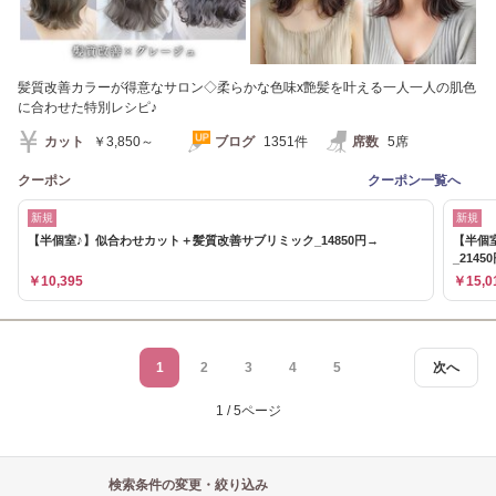
髪質改善カラーが得意なサロン◇柔らかな色味x艶髪を叶える一人一人の肌色
に合わせた特別レシピ♪
カット
￥3,850～
ブログ
1351件
席数
5席
クーポン
クーポン一覧へ
新規
新規
【半個室♪】似合わせカット＋髪質改善サブリミック_14850円→
【半個
_2145
￥10,395
￥15,0
1
2
3
4
5
次へ
1 / 5ページ
検索条件の変更・絞り込み