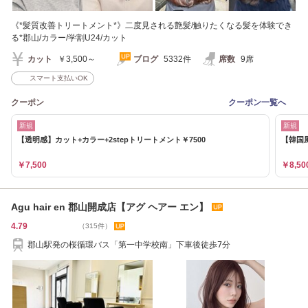
《*髪質改善トリートメント*》二度見される艶髪/触りたくなる髪を体験でき
る*郡山/カラー/学割U24/カット
カット
￥3,500～
ブログ
5332件
席数
9席
スマート支払いOK
クーポン
クーポン一覧へ
新規
新規
【透明感】カット+カラー+2stepトリートメント￥7500
【韓国風
￥7,500
￥8,50
Agu hair en 郡山開成店【アグ ヘアー エン】
4.79
（315件）
郡山駅発の桜循環バス「第一中学校南」下車後徒歩7分