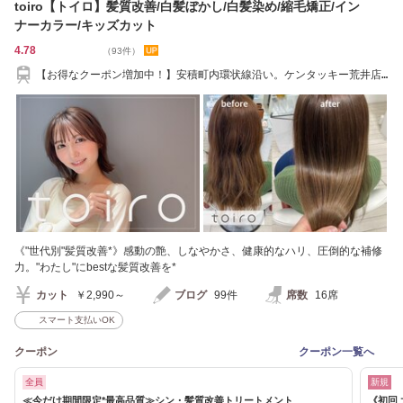
toiro【トイロ】髪質改善/白髪ぼかし/白髪染め/縮毛矯正/イン
ナーカラー/キッズカット
4.78
（93件）
【お得なクーポン増加中！】安積町内環状線沿い。ケンタッキー荒井店
隣。
《"世代別"髪質改善*》感動の艶、しなやかさ、健康的なハリ、圧倒的な補修
力。"わたし"にbestな髪質改善を*
カット
￥2,990～
ブログ
99件
席数
16席
スマート支払いOK
クーポン
クーポン一覧へ
全員
新規
≪今だけ期間限定*最高品質≫シン・髪質改善トリートメント
《初回 