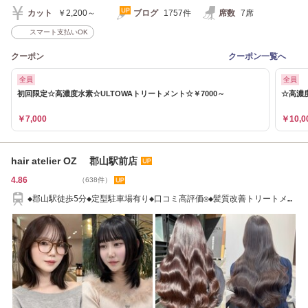
カット
￥2,200～
ブログ
1757件
席数
7席
スマート支払いOK
クーポン
クーポン一覧へ
全員
全員
初回限定☆高濃度水素☆ULTOWAトリートメント☆￥7000～
☆高濃度
￥7,000
￥10,0
hair atelier OZ 郡山駅前店
4.86
（638件）
◆郡山駅徒歩5分◆定型駐車場有り◆口コミ高評価◎◆髪質改善トリートメン
ト予約◎