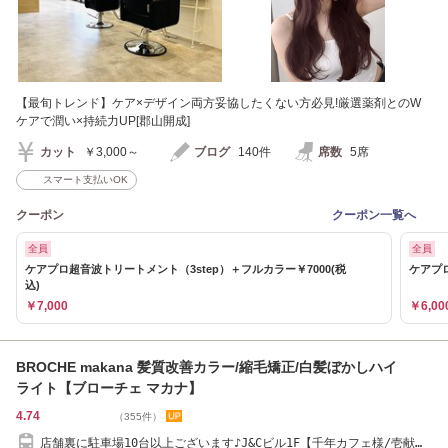
【最旬トレンド】ケア×デザイン両方妥協したくない方必見!厳選薬剤とのW
ケアで潤い×持続力UP[郡山開成]
カット
￥3,000～
ブログ
140件
席数
5席
スマート支払いOK
クーポン
クーポン一覧へ
全員
全員
ケアプロ超音波トリートメント（3step）＋フルカラー￥7000(税
ケアプロ
込)
￥7,000
￥6,00
BROCHE makana 髪質改善カラー/縮毛矯正/白髪ぼかしハイ
ライト【ブローチェ マカナ】
4.74
（355件）
店舗裏に駐車場10台以上ございます♪J&Cビル1F【千年カフェ様/壱献は