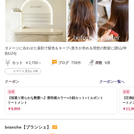
ダメージに合わせた薬剤で髪色をキープ♪貴方が求める理想の艶髪に[郡山/学
割U24]
カット
￥2,700～
ブログ
758件
席数
9席
スマート支払いOK
クーポン
クーポン一覧へ
全員
全員
【指通り滑らかな艶髪へ】透明感カラー+小顔カット+ミルボント
【圧倒
リートメント
ートメ
￥9,900
￥11,9
branche【ブランシェ】