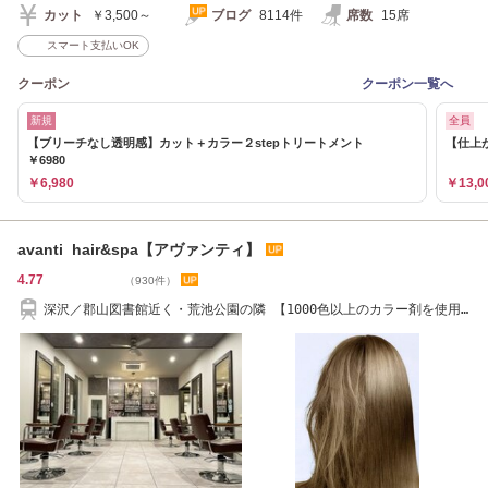
カット
￥3,500～
ブログ
8114件
席数
15席
スマート支払いOK
クーポン
クーポン一覧へ
新規
全員
【ブリーチなし透明感】カット＋カラー２stepトリートメント
【仕上が
￥6980
￥6,980
￥13,0
avanti hair&spa【アヴァンティ】
4.77
（930件）
深沢／郡山図書館近く・荒池公園の隣 【1000色以上のカラー剤を使用
♪】024-934-6222