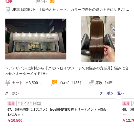
4.69
（884件）
JR郡山駅車5分 【似合わせカット、カラーで自分の魅力を更にＵＰ♪】
024-922-5880
ヘアデザインは素材から【クセ/うねり/ダメージでお悩みの方必見】悩みに合
わせたオーダーメイドTR♪
カット
￥3,500～
ブログ
1135件
席数
14席
クーポン
クーポン一覧へ
全員
スタイリスト指定
全員
67. 【梅雨時期にオススメ】 level99髪質改善トリートメント +似合
68. 
わせカット
ー
￥10,500
￥12,7