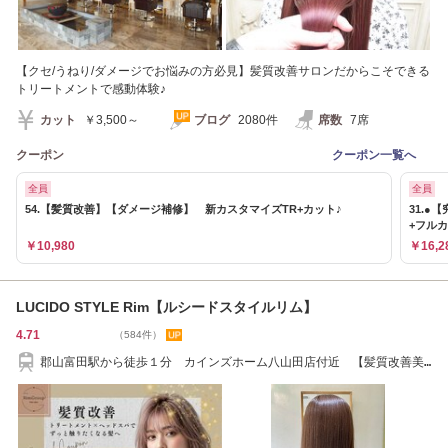
【クセ/うねり/ダメージでお悩みの方必見】髪質改善サロンだからこそできる
トリートメントで感動体験♪
カット
￥3,500～
ブログ
2080件
席数
7席
クーポン
クーポン一覧へ
全員
全員
54.【髪質改善】【ダメージ補修】 新カスタマイズTR+カット♪
31.
+フルカ
￥10,980
￥16,2
LUCIDO STYLE Rim【ルシードスタイルリム】
4.71
（584件）
郡山富田駅から徒歩１分 カインズホーム八山田店付近 【髪質改善美
髪シェービング】