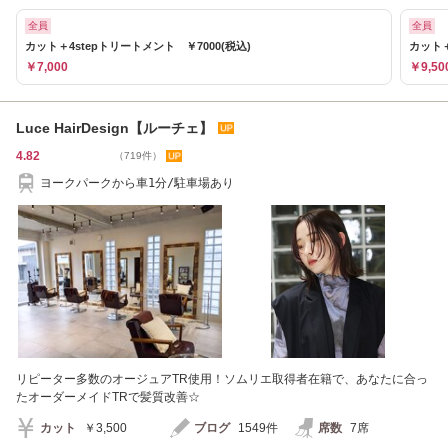
全員
全員
カット＋4stepトリートメント ￥7000(税込)
カット＋
￥7,000
￥9,50
Luce HairDesign【ルーチェ】
4.82
（719件）
ヨークパークから車1分/駐車場あり
リピーター多数のオージュアTR使用！ソムリエ取得者在籍で、あなたに合っ
たオーダーメイドTRで髪質改善☆
カット
￥3,500
ブログ
1549件
席数
7席