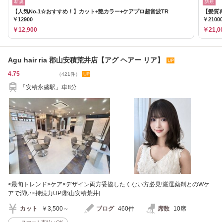
新規
新規
【人気No.1☆おすすめ！】カット+艶カラー+ケアプロ超音波TR
【髪質
￥12900
￥2100
￥12,900
￥21,0
Agu hair ria 郡山安積荒井店【アグ ヘアー リア】
4.75
（421件）
「安積永盛駅」車8分
<最旬トレンド>ケア×デザイン両方妥協したくない方必見!厳選薬剤とのWケ
アで潤い×持続力UP[郡山安積荒井]
カット
￥3,500～
ブログ
460件
席数
10席