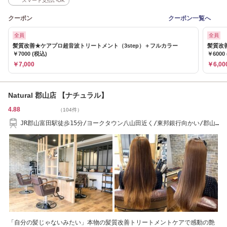
スマート支払いOK
クーポン
クーポン一覧へ
全員
全員
髪質改善★ケアプロ超音波トリートメント（3step）＋フルカラー
髪質改
￥7000 (税込)
￥6000
￥7,000
￥6,00
Natural 郡山店 【ナチュラル】
4.88
（104件）
JR郡山富田駅徒歩15分/ヨークタウン八山田近く/東邦銀行向かい/郡山
北警察署近く
「自分の髪じゃないみたい」本物の髪質改善トリートメントケアで感動の艶