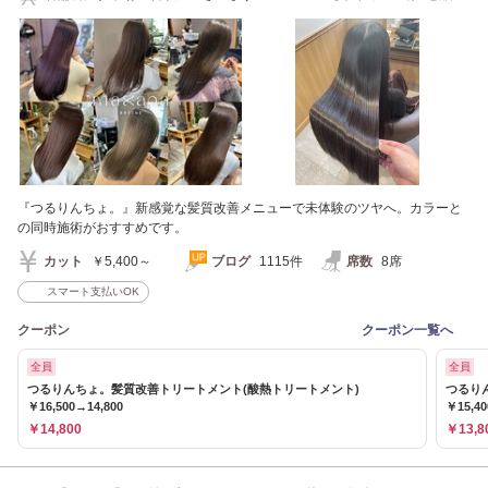
なれ様/Chloe様】
『つるりんちょ。』新感覚な髪質改善メニューで未体験のツヤへ。カラーと
の同時施術がおすすめです。
カット
￥5,400～
ブログ
1115件
席数
8席
スマート支払いOK
クーポン
クーポン一覧へ
全員
全員
つるりんちょ。髪質改善トリートメント(酸熱トリートメント)
つるり
￥16,500→14,800
￥15,4
￥14,800
￥13,8