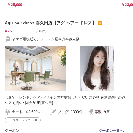
￥25,000
￥23,0
Agu hair dress 喜久田店【アグ ヘアー ドレス】
4.75
（245件）
ヤマダ電機近く、ラーメン屋皐月亭さん隣
【最旬トレンド】ケア×デザイン両方妥協したくない方必見!厳選薬剤とのW
ケアで潤い×持続力UP[喜久田]
カット
￥3,500～
ブログ
1300件
席数
9席
スマート支払いOK
クーポン
クーポン一覧へ