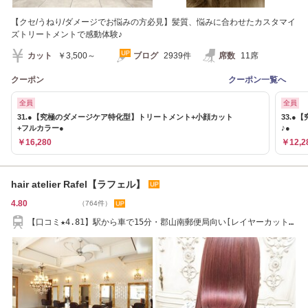
【クセ/うねり/ダメージでお悩みの方必見】髪質、悩みに合わせたカスタマイ
ズトリートメントで感動体験♪
カット
￥3,500～
ブログ
2939件
席数
11席
クーポン
クーポン一覧へ
全員
全員
31.●【究極のダメージケア特化型】トリートメント+小顔カット
33.
+フルカラー●
♪●
￥16,280
￥12,2
hair atelier Rafel【ラフェル】
4.80
（764件）
【口コミ★4.81】駅から車で15分・郡山南郵便局向い[レイヤーカット・
似合わせカット]