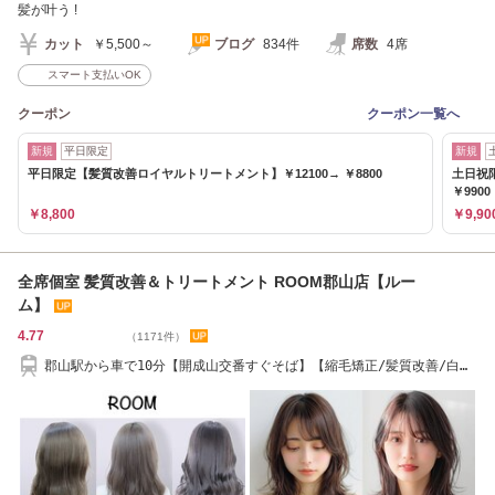
髪が叶う !
カット
￥5,500～
ブログ
834件
席数
4席
スマート支払いOK
クーポン
クーポン一覧へ
新規
平日限定
新規
平日限定【髪質改善ロイヤルトリートメント】￥12100→ ￥8800
土日祝
￥9900
￥8,800
￥9,90
全席個室 髪質改善＆トリートメント ROOM郡山店【ルー
ム】
4.77
（1171件）
郡山駅から車で10分【開成山交番すぐそば】【縮毛矯正/髪質改善/白髪
ぼかし/韓国】