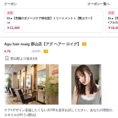
クーポン
クーポン一覧へ
全員
全員
33.●【究極のダメージケア特化型】トリートメント＋【艶カラー】
31.
♪●
+フルカ
￥12,480
￥16,4
Agu hair roaig 郡山店【アグ ヘアー ロイグ】
4.76
（622件）
郡山駅より徒歩1分
ケア×デザイン妥協したくない方!TRを是非お試しください。あなたの理想の
スタイルが叶う♪[郡山]