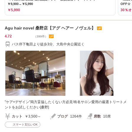
￥9,900→￥5,990
OFF☆
￥5,990
30％
Agu hair novel 桑野店【アグ ヘアー ノヴェル】
4.72
（399件）
バス停下亀田より徒歩3分、大島中央公園近く
"ケア×デザイン"両方妥協したくない方必見!有名サロン愛用の厳選トリートメ
ントをお試しください[桑野]
カット
￥3,500～
ブログ
1264件
席数
10席
スマート支払いOK