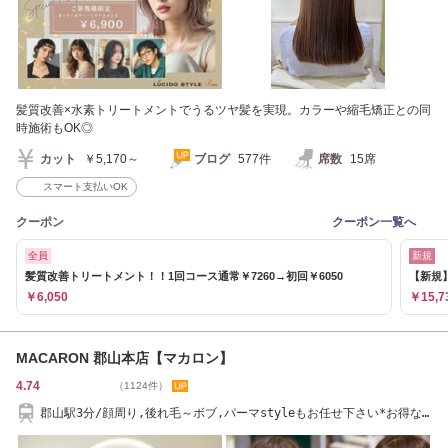
髪質改善×水素トリートメントでうるツヤ髪を実現。カラーや縮毛矯正との同
時施術もOK◎
カット
￥5,170～
ブログ
577件
席数
15席
スマート支払いOK
クーポン
クーポン一覧へ
全員
新規
髪質改善トリートメント！！1回コース通常￥7260→初回￥6050
【新規
￥6,050
￥15,7
MACARON 郡山本店【マカロン】
4.74
（1124件）
郡山駅3分/顔周り,後れ毛～ボブ,パーマstyleもお任せ下さい*お得な
学割クーポンも♪