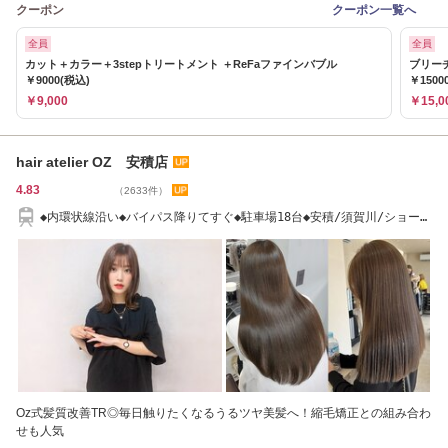
クーポン
クーポン一覧へ
全員
全員
カット＋カラー＋3stepトリートメント ＋ReFaファインバブル
ブリーチ
￥9000(税込)
￥1500
￥9,000
￥15,0
hair atelier OZ 安積店
4.83
（2633件）
◆内環状線沿い◆バイパス降りてすぐ◆駐車場18台◆安積/須賀川/ショート
ボブ/メンズ
Oz式髪質改善TR◎毎日触りたくなるうるツヤ美髪へ！縮毛矯正との組み合わ
せも人気