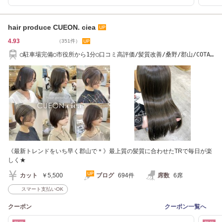
hair produce CUEON. ciea
4.93
（351件）
◯駐車場完備◯市役所から1分◯口コミ高評価/髪質改善/桑野/郡山/COTA/
バイカルテ
《最新トレンドをいち早く郡山で＊》最上質の髪質に合わせたTRで毎日が楽
しく★
カット
￥5,500
ブログ
694件
席数
6席
スマート支払いOK
クーポン
クーポン一覧へ