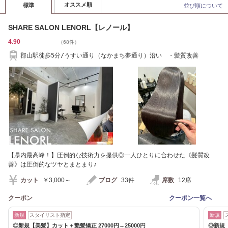
オススメ順
標準
並び順について
SHARE SALON LENORL【レノール】
4.90
（68件）
郡山駅徒歩5分/うすい通り（なかまち夢通り）沿い ・髪質改善
【県内最高峰！】圧倒的な技術力を提供◎一人ひとりに合わせた《髪質改
善》は圧倒的なツヤとまとまり♪
カット
￥3,000～
ブログ
33件
席数
12席
クーポン
クーポン一覧へ
新規
スタイリスト指定
新規
◎新規【美髪】カット＋艶髪矯正 27000円→25000円
◎新規【