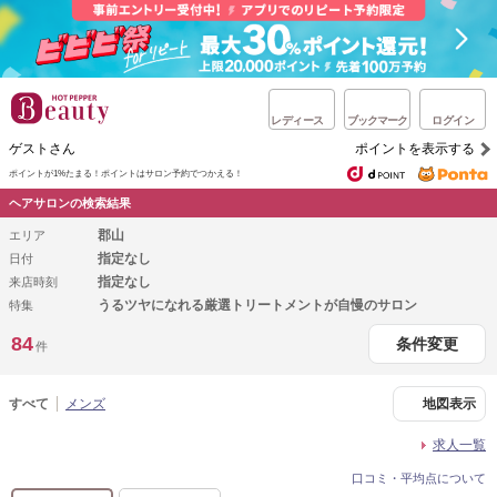
レディース
ブックマーク
ログイン
ゲストさん
ポイントを表示する
ポイントが1%たまる！
ポイントはサロン予約でつかえる！
ヘアサロンの検索結果
郡山
エリア
指定なし
日付
指定なし
来店時刻
うるツヤになれる厳選トリートメントが自慢のサロン
特集
84
条件変更
件
すべて
メンズ
地図表示
求人一覧
口コミ・平均点について