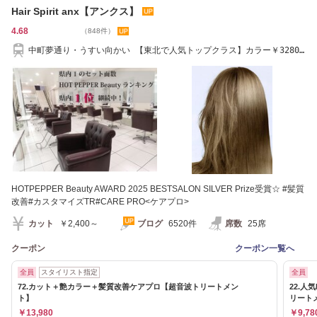
Hair Spirit anx【アンクス】
4.68
（848件）
中町夢通り・うすい向かい 【東北で人気トップクラス】カラー￥3280
～♪024-923-7888
HOTPEPPER Beauty AWARD 2025 BESTSALON SILVER Prize受賞☆ #髪質
改善#カスタマイズTR#CARE PRO<ケアプロ>
カット
￥2,400～
ブログ
6520件
席数
25席
クーポン
クーポン一覧へ
全員
スタイリスト指定
全員
72.カット＋艶カラー＋髪質改善ケアプロ【超音波トリートメン
22.
ト】
リート
￥13,980
￥9,78