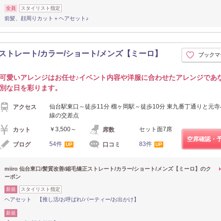
全員
スタイリスト指定
前髪、顔周りカット＋ヘアセット♪
矯正ストレート/カラー/ショート/メンズ【ミーロ】
ブックマ
可愛いアレンジはお任せ♪イベント内容や洋服に合わせたアレンジであ
別な日を彩ります。
仙台駅東口～徒歩11分 榴ヶ岡駅～徒歩10分 東九番丁通りと元
アクセス
線の交差点
￥3,500～
セット面7席
カット
席数
空席確認・
54件
83件
ブログ
口コミ
UP
UP
miiro 仙台東口/髪質改善/縮毛矯正ストレート/カラー/ショート/メンズ【ミーロ】のク
ーポン
新規
スタイリスト指定
ヘアセット 【推し活/お呼ばれ/パーティー/お出かけ】
新規