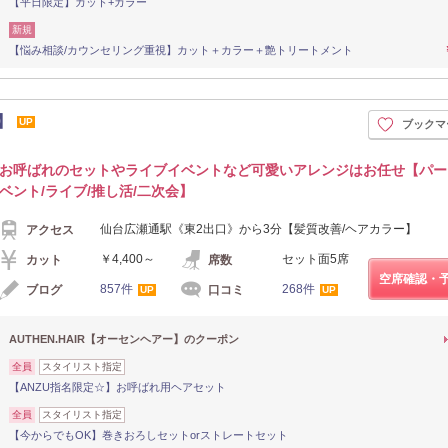
【平日限定】カット+カラー
新規
【悩み相談/カウンセリング重視】カット＋カラー＋艶トリートメント
】
UP
ブックマ
お呼ばれのセットやライブイベントなど可愛いアレンジはお任せ【パー
ベント/ライブ/推し活/二次会】
仙台広瀬通駅《東2出口》から3分【髪質改善/ヘアカラー】
アクセス
￥4,400～
セット面5席
カット
席数
空席確認・
857件
268件
ブログ
口コミ
UP
UP
AUTHEN.HAIR【オーセンヘアー】のクーポン
全員
スタイリスト指定
【ANZU指名限定☆】お呼ばれ用ヘアセット
全員
スタイリスト指定
【今からでもOK】巻きおろしセットorストレートセット