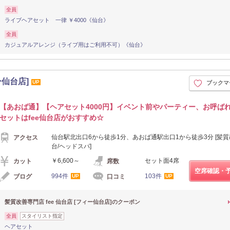
全員
ライブヘアセット 一律 ￥4000《仙台》
全員
カジュアルアレンジ（ライブ用はご利用不可）《仙台》
ー仙台店]
UP
ブックマ
【あおば通】【ヘアセット4000円】イベント前やパーティー、お呼ば
セットはfee仙台店がおすすめ☆
仙台駅北出口6から徒歩1分、あおば通駅出口1から徒歩3分 [髪質
アクセス
台/ヘッドスパ]
￥6,600～
セット面4席
カット
席数
空席確認・
994件
103件
ブログ
口コミ
UP
UP
髪質改善専門店 fee 仙台店 [フィー仙台店]のクーポン
全員
スタイリスト指定
ヘアセット