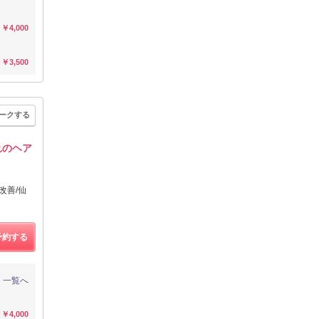
￥4,000
￥3,500
ークする
れのヘア
改善/仙
予約する
一覧へ
￥4,000