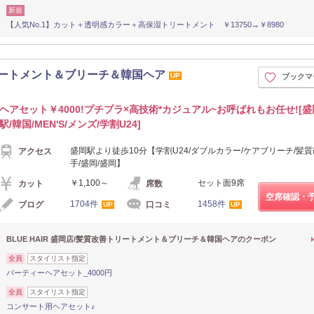
新規
【人気No.1】カット＋透明感カラー＋高保湿トリートメント ￥13750→￥8980
善トリートメント＆ブリーチ＆韓国ヘア
UP
ブックマ
ヘアセット￥4000!プチプラ×高技術*カジュアル~お呼ばれもお任せ![盛
駅/韓国/MEN'S/メンズ/学割U24]
盛岡駅より徒歩10分【学割U24/ダブルカラー/ケアブリーチ/髪質
アクセス
手/盛岡/盛岡】
￥1,100～
セット面9席
カット
席数
空席確認・
1704件
1458件
ブログ
口コミ
UP
UP
BLUE HAIR 盛岡店/髪質改善トリートメント＆ブリーチ＆韓国ヘアのクーポン
全員
スタイリスト指定
パーティーヘアセット_4000円
全員
スタイリスト指定
コンサート用ヘアセット♪