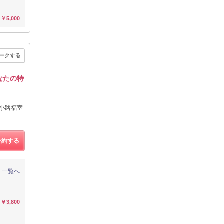
￥5,000
ークする
なたの特
寺小路福室
予約する
一覧へ
￥3,800