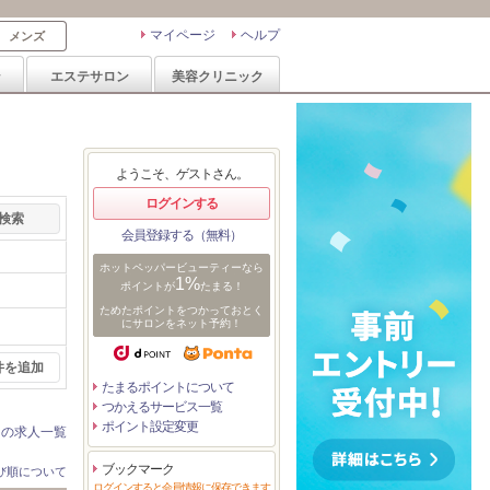
マイページ
ヘルプ
メンズ
ン
エステサロン
美容クリニック
ようこそ、ゲストさん。
ログインする
会員登録する（無料）
ホットペッパービューティーなら
1%
ポイントが
たまる！
ためたポイントをつかっておとく
にサロンをネット予約！
件を追加
たまるポイントについて
つかえるサービス一覧
ポイント設定変更
ンの求人一覧
ブックマーク
び順について
ログインすると会員情報に保存できます