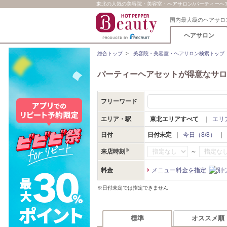
東北の人気の美容院・美容室・ヘアサロン/パーティーヘアセ
国内最大級のヘアサロ
ヘアサロン
総合トップ
>
美容院・美容室・ヘアサロン検索トップ
パーティーヘアセットが得意なサロ
フリーワード
エリア・駅
東北エリアすべて
｜
エリ
日付
日付未定
｜
今日（8/8）
｜
～
来店時刻
料金
メニュー料金を指定
※日付未定では指定できません
標準
オススメ順