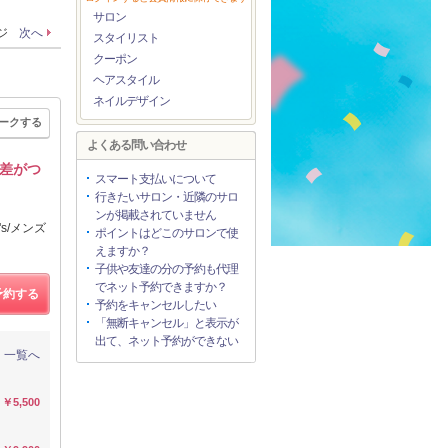
サロン
ージ
次へ
スタイリスト
クーポン
ヘアスタイル
ネイルデザイン
ークする
よくある問い合わせ
差がつ
スマート支払いについて
行きたいサロン・近隣のサロ
ンが掲載されていません
s/メンズ
ポイントはどこのサロンで使
えますか？
子供や友達の分の予約も代理
でネット予約できますか？
予約する
予約をキャンセルしたい
「無断キャンセル」と表示が
出て、ネット予約ができない
一覧へ
￥5,500