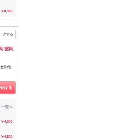
￥8,980
ークする
岡/盛岡
改善/岩
予約する
一覧へ
￥4,000
￥4,500