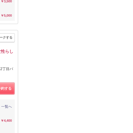
￥3,500
￥5,000
ークする
女性らし
丘2丁目バ
予約する
一覧へ
￥4,400