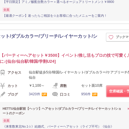
【平日限定】アミノ酸配合艶カラー＋選べるオージュアトリートメント￥8800
全員
【最適クーポン】迷ったらご相談を☆お客様に合ったメニューをご案内！
ット/ダブルカラー/ブリーチ/レイヤーカット/シ
ブックマ
【パーティーへアセット￥3500】イベント/推し活もプロの技で可愛く
に♪[仙台/仙台駅/韓国/学割U24]
仙台駅徒歩5分/韓国/レイヤーカット/ダブルカラー/ケアブリーチ/
アクセス
仙台
￥1,100～
セット面10席
カット
席数
空席確認・
3420件
956件
ブログ
口コミ
UP
UP
HETTU仙台駅前【ヘッツ】ヘアセット/ダブルカラー/ブリーチ/レイヤーカット/ショ
ートのクーポン
全員
《来客数東北No.1☆》結婚式、パーティーヘアセット（ライブ不可）《仙台》