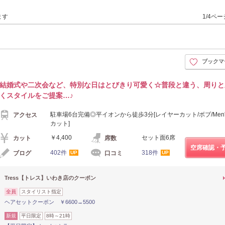
ます
1/4ペ
ブックマ
結婚式や二次会など、特別な日はとびきり可愛く☆普段と違う、周りと
くスタイルをご提案…♪
駐車場6台完備◎平イオンから徒歩3分[レイヤーカット/ボブ/Men'
アクセス
カット]
￥4,400
セット面6席
カット
席数
空席確認・
402件
318件
ブログ
口コミ
UP
UP
Tress【トレス】いわき店のクーポン
全員
スタイリスト指定
ヘアセットクーポン ￥6600→5500
新規
平日限定
8時～21時