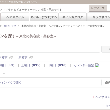
ットが得意なサロン(1/4ページ)
レディース
ン ・リラク＆ビューティーサロン検索・予約サイト
ヘアスタイル
ネイル・まつげサロン
ネイルカタログ
リラクサロ
>
東北トップ
>
東北の美容院・美容室・ヘアサロン / パーティーヘアセットが得意なサロン
ンを探す
～東北の美容院・美容室～
ア変更
｜
駅変更
明日（8/9）
｜
土曜日（8/15）
｜
日曜日（8/16）
｜
カレンダー指定
条
ヘアサロ
並