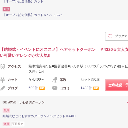
【オープン記念価格】カット
新規
【オープン記念価格】カット＆ヘッドスパ
ブックマ
【結婚式・イベントにオススメ】ヘアセットクーポン ￥4320☆大人
い可愛いアレンジが大人気!!
駐車場完備/6台■髪質改善■いわき駅よりバス｢ラパ-ク行き/郷ヶ
アクセス
ス停」1分
￥4,400～
セット面6席
カット
席数
空席確認・
509件
1483件
ブログ
口コミ
UP
UP
BE WAVE いわきのクーポン
全員
結婚式などにおすすめクーポン☆ヘアセット￥4400
全員
平日限定