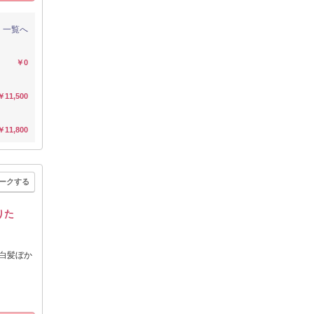
一覧へ
￥0
￥11,500
￥11,800
ークする
りた
/白髪ぼか