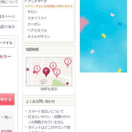
ブックマーク
び順について
ログインすると会員情報に保存できます
サロン
1/1ページ
スタイリスト
クーポン
地図で表示
ヘアスタイル
ネイルデザイン
ークする
地図検索
ルカラー
MAPを表示
予約する
よくある問い合わせ
スマート支払いについて
行きたいサロン・近隣のサロ
一覧へ
ンが掲載されていません
ポイントはどこのサロンで使
￥3,500