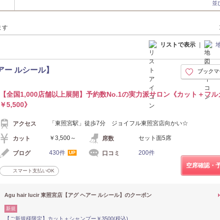
並
ます
リストで表示
｜
 ヘアー ルシール】
ブックマ
【全国1,000店舗以上展開】予約数No.1の実力派サロン《カット＋フ
￥5,500》
「東照宮駅」徒歩7分 ジョイフル東照宮店向かい☆
アクセス
￥3,500～
セット面5席
カット
席数
430件
200件
ブログ
口コミ
UP
空席確認・
スマート支払いOK
Agu hair lucir 東照宮店【アグ ヘアー ルシール】のクーポン
新規
【ご新規様限定】カット＋シャンプー￥3500(税込)