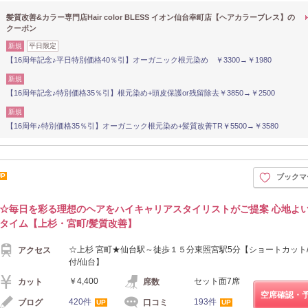
髪質改善&カラー専門店Hair color BLESS イオン仙台幸町店【ヘアカラーブレス】の
クーポン
新規
平日限定
【16周年記念♪平日特別価格40％引】オーガニック根元染め ￥3300→￥1980
新規
【16周年記念♪特別価格35％引】根元染め+頭皮保護or残留除去￥3850→￥2500
新規
【16周年♪特別価格35％引】オーガニック根元染め+髪質改善TR￥5500→￥3580
UP
ブックマ
☆毎日を彩る理想のヘアをハイキャリアスタイリストがご提案 心地よ
タイム【上杉・宮町/髪質改善】
☆上杉 宮町★仙台駅～徒歩１５分東照宮駅5分【ショートカット/
アクセス
付/仙台】
￥4,400
セット面7席
カット
席数
空席確認・
420件
193件
ブログ
口コミ
UP
UP