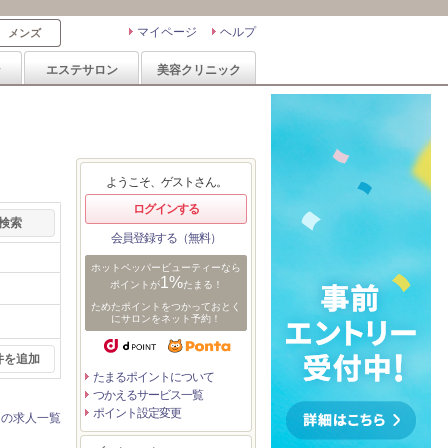
マイページ
ヘルプ
メンズ
ン
エステサロン
美容クリニック
ようこそ、ゲストさん。
ログインする
会員登録する（無料）
ホットペッパービューティーなら
1%
ポイントが
たまる！
ためたポイントをつかっておとく
にサロンをネット予約！
件を追加
たまるポイントについて
つかえるサービス一覧
ポイント設定変更
ンの求人一覧