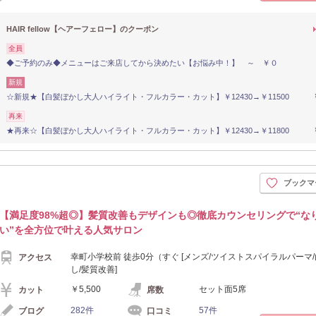
HAIR fellow【ヘアーフェロー】のクーポン
全員
◆ご予約のみ◆メニューはご来店してから決めたい【お悩み中！】 ～ ￥０
新規
☆新規★【白髪ぼかし大人ハイライト・フルカラー・カット】￥12430→￥11500
再来
★再来☆【白髪ぼかし大人ハイライト・フルカラー・カット】￥12430→￥11800
ブックマ
【満足度98%超◎】髪質改善もデザインも◎徹底カウンセリングで“な
い”を全方位で叶える人気サロン
幸町小学校前 徒歩0分（すぐ [メンズ/ツイストスパイラルパーマ
アクセス
し/髪質改善]
￥5,500
セット面5席
カット
席数
282件
57件
ブログ
口コミ