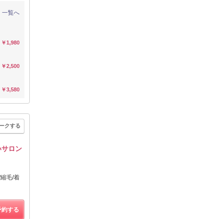
一覧へ
￥1,980
￥2,500
￥3,580
ークする
いサロン
縮毛/着
予約する