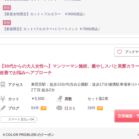
新規
【新規女性限定】カット＋フルカラー ￥5500(税込）
新規
【新規限定】カット+フルカラー+トリートメント ￥7000(税込）
ブックマ
【30代からの大人女性へ】マンツーマン施術。癒やしスパと美髪カラ
改善でお悩みへアプローチ
東照宮駅：徒歩13分/勾当台公園駅：徒歩17分/連携駐車場有り/
アクセス
2丁目:徒歩2分
￥5,500
セット面2席
カット
席数
93件
38件
ブログ
口コミ
UP
UP
空席確認・
スマート支払いOK
4 COLOR PROBLEM のクーポン