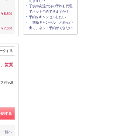
えますか？
子供や友達の分の予約も代理
でネット予約できますか？
￥5,500
予約をキャンセルしたい
「無断キャンセル」と表示が
出て、ネット予約ができない
￥7,000
ークする
ー、髪質
バス停宮町
予約する
一覧へ