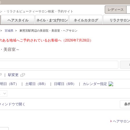
)
レディース
ン ・リラク＆ビューティーサロン検索・予約サイト
ヘアスタイル
ネイル・まつげサロン
ネイルカタログ
リラクサロ
>
宮城県
>
東照宮駅周辺の美容院・美容室・ヘアサロン
ある地域へご予約されているお客様へ（2026年7月28日）
・美容室～
｜
駅変更
明日（8/7）
｜
土曜日（8/8）
｜
日曜日（8/9）
｜
カレンダー指定
条
ヘアサロ