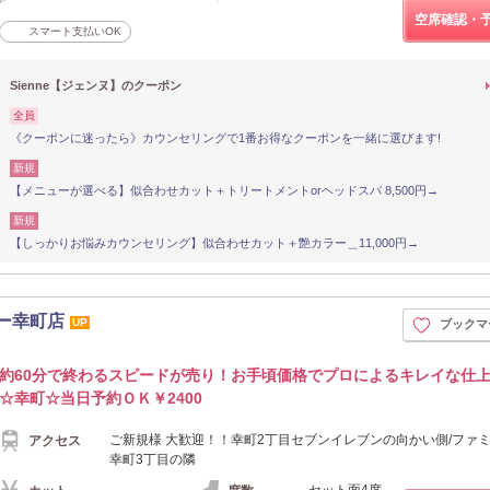
空席確認・
スマート支払いOK
Sienne【ジェンヌ】のクーポン
全員
《クーポンに迷ったら》カウンセリングで1番お得なクーポンを一緒に選びます!
新規
【メニューが選べる】似合わせカット＋トリートメントorヘッドスパ 8,500円→
新規
【しっかりお悩みカウンセリング】似合わせカット＋艶カラー＿11,000円→
ー幸町店
UP
ブックマ
約60分で終わるスピードが売り！お手頃価格でプロによるキレイな仕
☆幸町☆当日予約ＯＫ￥2400
ご新規様 大歓迎！！幸町2丁目セブンイレブンの向かい側/ファ
アクセス
幸町3丁目の隣
-
セット面4席