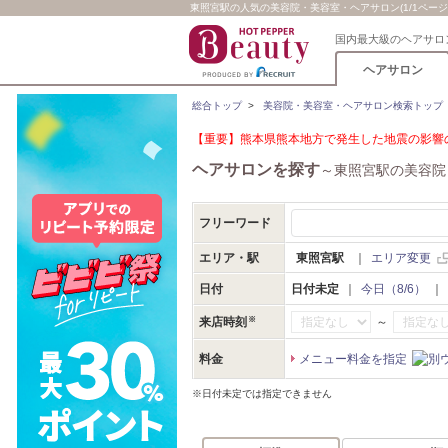
東照宮駅の人気の美容院・美容室・ヘアサロン(1/1ページ
国内最大級のヘアサロ
ヘアサロン
総合トップ
>
美容院・美容室・ヘアサロン検索トップ
【重要】熊本県熊本地方で発生した地震の影響の
ヘアサロンを探す
～東照宮駅の美容院
フリーワード
エリア・駅
東照宮駅
｜
エリア変更
日付
日付未定
｜
今日（8/6）
｜
～
来店時刻
料金
メニュー料金を指定
※日付未定では指定できません