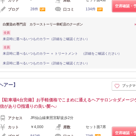
カット
席数
空席確認・
28件
134件
ブログ
口コミ
UP
UP
白髪染め専門店 カラーストーリー幸町店のクーポン
全員
来店時に選べるいつものカラー（詳細をご確認ください）
全員
来店時に選べるいつものカラー ＋ トリートメント （詳細をご確認ください）
来店時に選べるいつものカラー（詳細をご確認ください）
ドヘアー】
ブックマ
【駐車場4台完備】お手軽価格でこまめに通えるヘアサロン☆ダメージ
信があり◎指通りの良い髪へ♪
JR仙山線東照宮駅徒歩2分
アクセス
￥4,000
セット面7席
カット
席数
空席確認・
842件
73件
UP