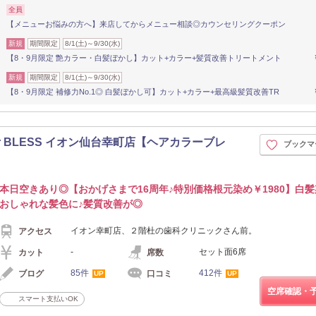
全員
【メニューお悩みの方へ】来店してからメニュー相談◎カウンセリングクーポン
新規
期間限定
8/1(土)～9/30(水)
【8・9月限定 艶カラー・白髪ぼかし】カット+カラー+髪質改善トリートメント
新規
期間限定
8/1(土)～9/30(水)
【8・9月限定 補修力No.1◎ 白髪ぼかし可】カット+カラー+最高級髪質改善TR
or BLESS イオン仙台幸町店【ヘアカラーブレ
ブックマ
本日空きあり◎【おかげさまで16周年♪特別価格根元染め￥1980】白
おしゃれな髪色に♪髪質改善が◎
イオン幸町店、２階杜の歯科クリニックさん前。
アクセス
-
セット面6席
カット
席数
85件
412件
ブログ
口コミ
UP
UP
空席確認・
スマート支払いOK