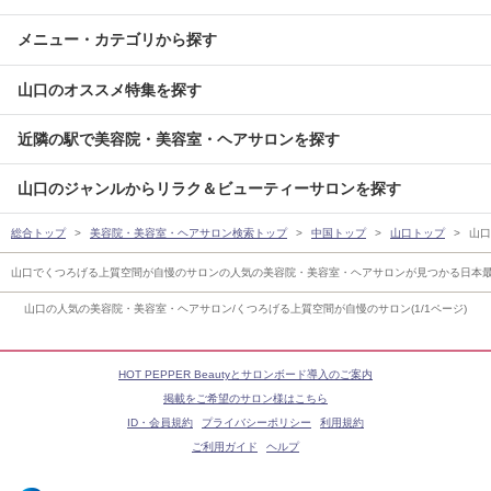
メニュー・カテゴリから探す
山口のオススメ特集を探す
近隣の駅で美容院・美容室・ヘアサロンを探す
山口のジャンルからリラク＆ビューティーサロンを探す
総合トップ
美容院・美容室・ヘアサロン検索トップ
中国トップ
山口トップ
山口
山口でくつろげる上質空間が自慢のサロンの人気の美容院・美容室・ヘアサロンが見つかる日本
山口の人気の美容院・美容室・ヘアサロン/くつろげる上質空間が自慢のサロン(1/1ページ)
HOT PEPPER Beautyとサロンボード導入のご案内
掲載をご希望のサロン様はこちら
ID・会員規約
プライバシーポリシー
利用規約
ご利用ガイド
ヘルプ