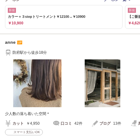
新規
新規
カラー＋３stepトリートメント￥12100→￥10900
【ご新
￥10,900
￥4,62
anne
防府駅から徒歩10分
少人数の落ち着いた空間＊
カット
￥4,950
口コミ
42件
ブログ
13件
スマート支払いOK