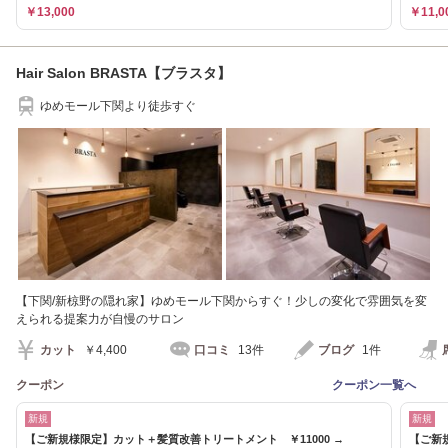
￥13,000
￥11,0
Hair Salon BRASTA【ブラスタ】
ゆめモール下関より徒歩すぐ
【下関/新椋野の隠れ家】ゆめモール下関からすぐ！少しの変化で雰囲気を変
えられる提案力が自慢のサロン
カット
￥4,400
口コミ
13件
ブログ
1件
クーポン
クーポン一覧へ
新規
新規
【ご新規様限定】カット＋髪質改善トリートメント ￥11000 →
【ご新