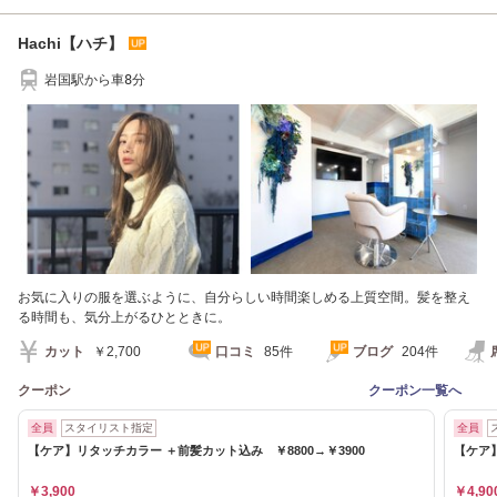
Hachi【ハチ】
岩国駅から車8分
お気に入りの服を選ぶように、自分らしい時間楽しめる上質空間。髪を整え
る時間も、気分上がるひとときに。
カット
￥2,700
口コミ
85件
ブログ
204件
クーポン
クーポン一覧へ
全員
スタイリスト指定
全員
【ケア】リタッチカラー ＋前髪カット込み ￥8800→￥3900
【ケア】
￥3,900
￥4,90