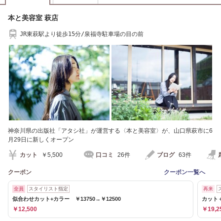
本と美容室 萩店
JR東萩駅より徒歩15分/泉福寺駐車場の目の前
神奈川県の出版社「アタシ社」が運営する〈本と美容室〉が、山口県萩市に6
月29日に新しくオープン
カット
￥5,500
口コミ
26件
ブログ
63件
クーポン
クーポン一覧へ
全員
スタイリスト指定
再来
似合わせカット+カラー ￥13750→￥12500
カット
￥12,500
￥19,2