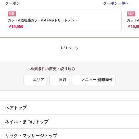
クーポン
クーポン一覧へ
新規
新規
カット&透明感カラー&４stepトリートメント
カット
￥15,950
￥15,9
1 / 1ページ
検索条件の変更・絞り込み
エリア
日時
メニュー･詳細条件
ヘアトップ
ネイル・まつげトップ
リラク・マッサージトップ