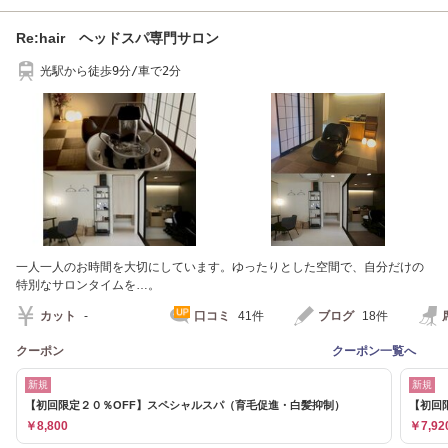
Re:hair ヘッドスパ専門サロン
光駅から徒歩9分/車で2分
一人一人のお時間を大切にしています。ゆったりとした空間で、自分だけの
特別なサロンタイムを…。
カット
-
口コミ
41件
ブログ
18件
クーポン
クーポン一覧へ
新規
新規
【初回限定２０％OFF】スペシャルスパ（育毛促進・白髪抑制）
【初回限
￥8,800
￥7,92