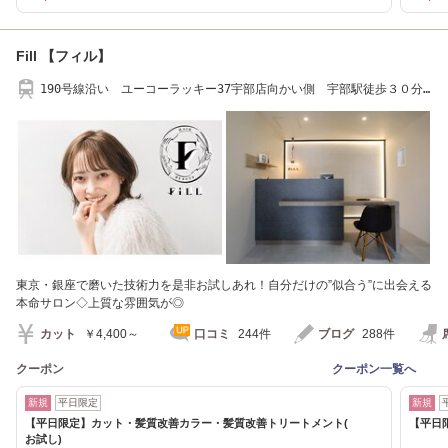
Fill 【フィル】
190号線沿い ユーコーラッキー37宇部店向かい側 宇部駅徒歩３０分
居能駅徒歩１５分
東京・銀座で磨いた技術力を是非お試しあれ！自分だけの”似合う”に出会える
本命サロン◇上質な雰囲気が◎
カット
￥4,400～
口コミ
244件
ブログ
288件
クーポン
クーポン一覧へ
新規
平日限定
新規
【平日限定】カット・髪質改善カラー・髪質改善トリートメント(
【平日
お試し)