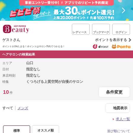
レディース
ブックマーク
ログイン
ゲストさん
ポイントを表示する
ポイントが1%たまる！
ポイントはサロン予約でつかえる！
ヘアサロンの検索結果
山口
エリア
指定なし
日付
指定なし
来店時刻
くつろげる上質空間が自慢のサロン
特集
10
条件変更
件
すべて
メンズ
地図表示
求人一覧
オススメ順
標準
並び順について