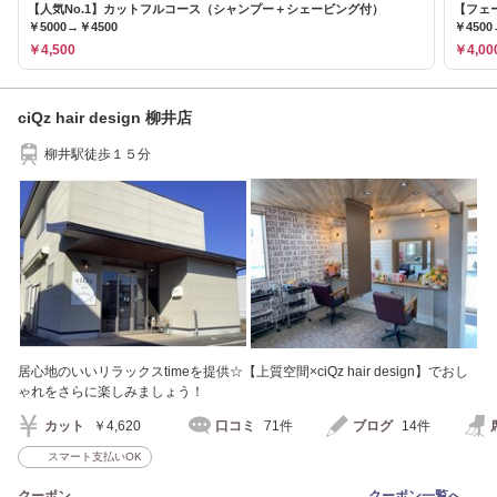
【人気No.1】カットフルコース（シャンプー＋シェービング付）
【フェ
￥5000→￥4500
￥4500
￥4,500
￥4,00
ciQz hair design 柳井店
柳井駅徒歩１５分
居心地のいいリラックスtimeを提供☆【上質空間×ciQz hair design】でおし
ゃれをさらに楽しみましょう！
カット
￥4,620
口コミ
71件
ブログ
14件
スマート支払いOK
クーポン
クーポン一覧へ