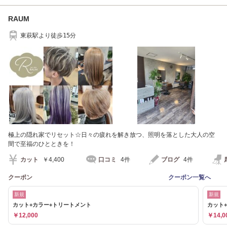
RAUM
東萩駅より徒歩15分
極上の隠れ家でリセット☆日々の疲れを解き放つ、照明を落とした大人の空
間で至福のひとときを！
カット
￥4,400
口コミ
4件
ブログ
4件
クーポン
クーポン一覧へ
新規
新規
カット+カラー+トリートメント
カット
￥12,000
￥14,0