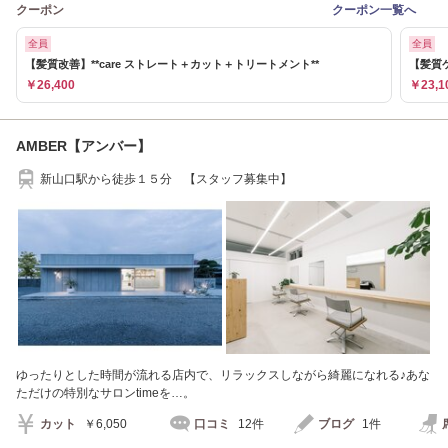
クーポン
クーポン一覧へ
全員
全員
【髪質改善】**care ストレート＋カット＋トリートメント**
【髪質
￥26,400
￥23,1
AMBER【アンバー】
新山口駅から徒歩１５分 【スタッフ募集中】
ゆったりとした時間が流れる店内で、リラックスしながら綺麗になれる♪あな
ただけの特別なサロンtimeを…。
カット
￥6,050
口コミ
12件
ブログ
1件