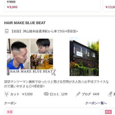
￥9000
￥9,000
￥13,0
HAIR MAKE BLUE BEAT
【岩国】JR山陽本線通津駅から車で5分<理容室>
貸切マンツーマン施術でゆったりと寛げる空間が大人気☆お手頃プライスな
ので通いやすさも◎<理容室>
カット
￥3,500
口コミ
12件
ブログ
44件
クーポン
クーポン一覧へ
全員
新規