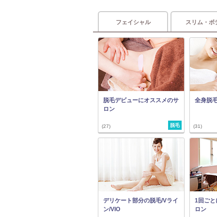
フェイシャル
スリム・ボ
脱毛デビューにオススメのサ
全身脱
ロン
脱毛
(27)
(31)
デリケート部分の脱毛/Vライ
1回ご
ン/VIO
ロン