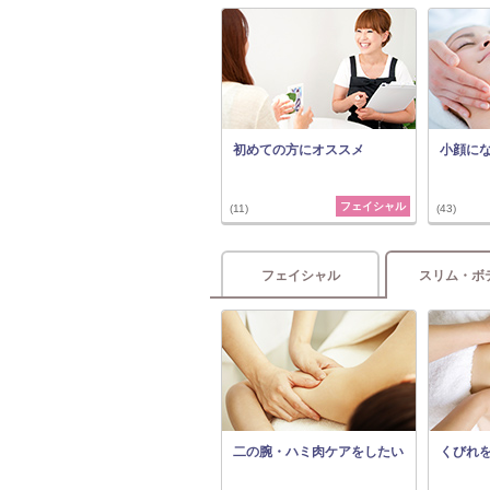
初めての方にオススメ
小顔に
フェイシャル
(11)
(43)
フェイシャル
スリム・ボ
二の腕・ハミ肉ケアをしたい
くびれ