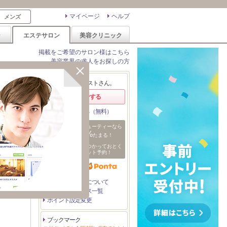
マイページ
ヘルプ
メンズ
ン
エステサロン
美容クリニック
掲載をご希望のサロン様はこちら
美容業界の求人をお探しの方
エリア変更
ようこそ、ゲストさん。
ログインする
会員登録する（無料）
ホットペッパービューティーなら
1%
ポイントが
たまる！
ためたポイントをつかっておとく
日
にサロンをネット予約！
付
を
指
定
たまるポイントについて
つかえるサービス一覧
ポイント設定変更
ブックマーク