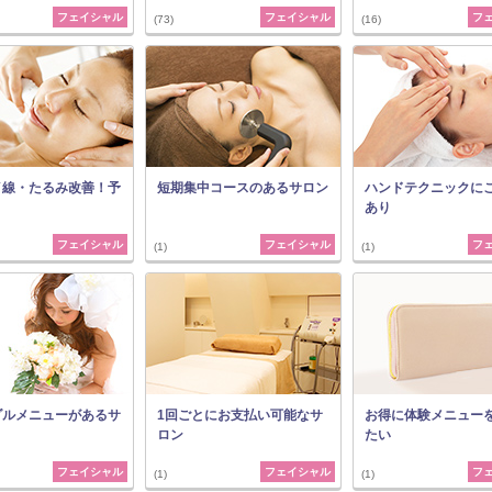
フェイシャル
フェイシャル
フ
(73)
(16)
イ線・たるみ改善！予
短期集中コースのあるサロン
ハンドテクニックに
あり
フェイシャル
フェイシャル
フ
(1)
(1)
ダルメニューがあるサ
1回ごとにお支払い可能なサ
お得に体験メニュー
ロン
たい
フェイシャル
フェイシャル
フ
(1)
(1)