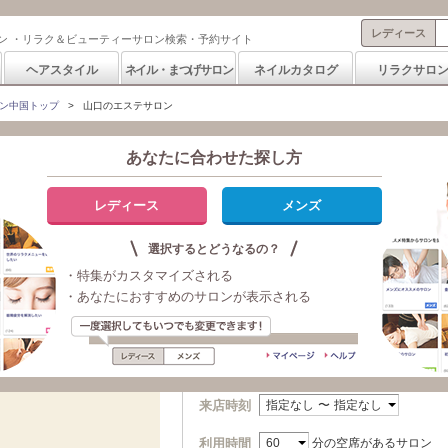
レディース
ン ・リラク＆ビューティーサロン検索・予約サイト
ヘアスタイル
ネイル・まつげサロン
ネイルカタログ
リラクサロ
ン中国トップ
>
山口のエステサロン
あなたに合わせた探し方
レディース
メンズ
日付・来店時刻から探す
選択するとどうなるの？
・特集がカスタマイズされる
・あなたにおすすめのサロンが表示される
今日
明日
Sat Aug 08
Sun Aug 09
20:02:44 JST
20:02:44 JST
2026
2026
来店時刻
指定なし
〜
指定なし
利用時間
分の空席があるサロン