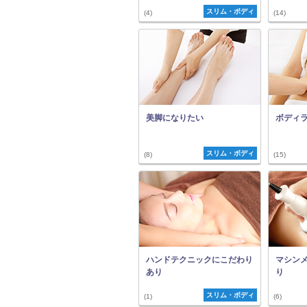
スリム・ボディ
(4)
(14)
美脚になりたい
ボディ
スリム・ボディ
(8)
(15)
ハンドテクニックにこだわり
マシン
あり
り
スリム・ボディ
(1)
(6)