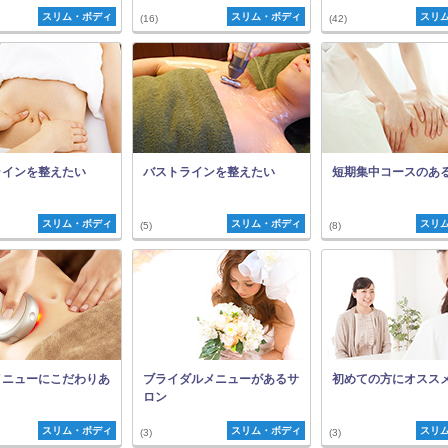
スリム・ボディ
スリム・ボディ
スリ
(16)
(42)
ラインを整えたい
バストラインを整えたい
短期集中コースのあ
スリム・ボディ
スリム・ボディ
スリ
(5)
(8)
メニューにこだわりあ
ブライダルメニューがあるサ
初めての方にオスス
ロン
スリム・ボディ
スリム・ボディ
スリ
(3)
(3)