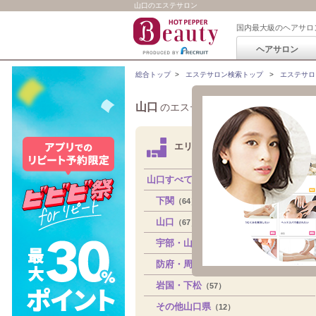
山口のエステサロン
国内最大級のヘアサロ
ヘアサロン
総合トップ
>
エステサロン検索トップ
>
エステサロ
山口
のエステサロン検索・予約
エリアから探す
山口すべて
下関
（64）
山口
（67）
宇部・山陽小野田
（48）
防府・周南
（71）
岩国・下松
（57）
その他山口県
（12）