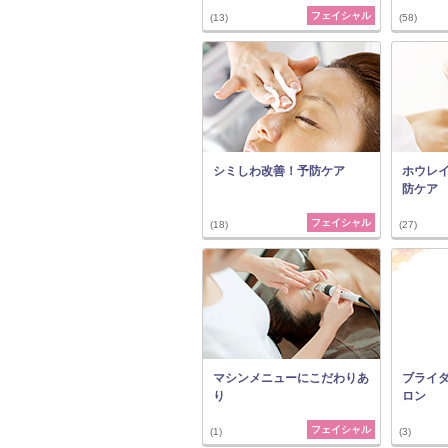
フェイシャル
(13)
(58)
シミしわ改善！予防ケア
ホウレ
防ケア
フェイシャル
(18)
(27)
マシンメニューにこだわりあ
ブライ
り
ロン
フェイシャル
(1)
(3)