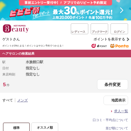
レディース
ブックマーク
ログイン
ゲストさん
ポイントを表示する
ポイントが1%たまる！
ポイントはサロン予約でつかえる！
ヘアサロンの検索結果
水族館口駅
駅
指定なし
日付
指定なし
来店時刻
5
条件変更
件
すべて
メンズ
地図表示
求人一覧
口コミ・平均点について
オススメ順
標準
並び順について