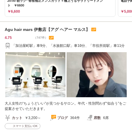
20:00 朝ラク* 骨格補正メンズカット＋極上うるサラトリートメン
電話予約
ト ￥6600
￥6,600
￥5,00
Agu hair mars 伊敷店【アグ ヘアー マルス】
4.75
（747件）
「加治屋町駅」車9分、「水族館口駅」車10分、「市役所前駅」車11分
大人女性の“ちょうどいい”が見つかるサロン。年代・性別問わず“似合う”をご
提案させていただきます。
カット
￥3,200～
ブログ
364件
席数
6席
スマート支払いOK