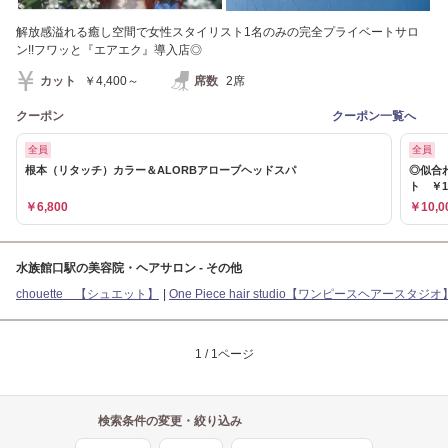
解放感溢れる癒し空間で女性スタイリスト1名のみの完全プライベートサロ
ン!!フワッと『エアエク』導入店◎
カット
￥4,400～
席数
2席
クーポン
クーポン一覧へ
全員
全員
根本（リタッチ）カラー＆ALORBアローブヘッドスパ
◎似合
ト ￥1
￥6,800
￥10,0
水族館口駅の美容院・ヘアサロン - その他
chouette 【シュエット】
One Piece hair studio【ワンピースヘアースタジオ
1 / 1ページ
検索条件の変更・絞り込み