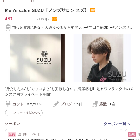
Men's salon SUZU【メンズサロン スズ】
4.97
（119件）
市役所前駅/みなと大通り公園から徒歩5分―*当日予約OK ―*メンズサロ
ン
“身だしなみ”も“カッコよさ”も妥協しない。清潔感を叶えるワンランク上のメ
ンズ専用プライベート空間*
カット
￥5,500～
ブログ
96件
席数
1席
スマート支払いOK
クーポン
クーポン一覧へ
全員
当日割
8/9(日)
新規