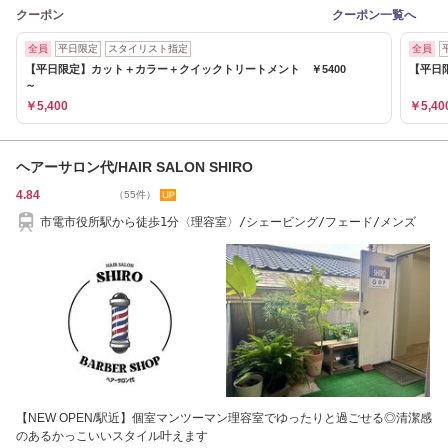
クーポン
クーポン一覧へ
全員
平日限定
スタイリスト指定
全員
【平日限定】カット＋カラー＋クイックトリートメント ￥5400
【平日
～
￥5,400
￥5,40
ヘアーサロン代/HAIR SALON SHIRO
4.84
（55件）
市電市役所駅から徒歩1分〈理容室〉/シェービング/フェード/メンズ
【NEW OPEN/駅近】個室マンツーマン理容室でゆったりと過ごせる◎清潔感
のあるかっこいいスタイル叶えます