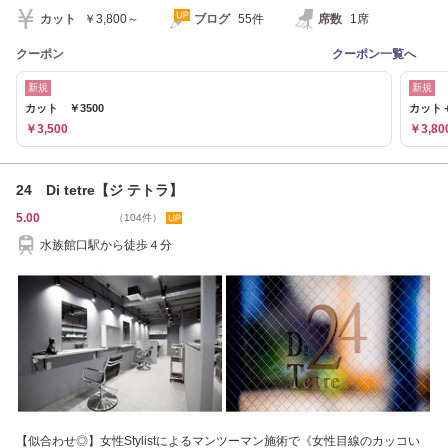
カット
￥3,800～
ブログ
55件
席数
1席
クーポン
クーポン一覧へ
新規
新規
カット ￥3500
カット
￥3,500
￥3,80
24 Di tetre【ジ テトラ】
5.00
（104件）
水族館口駅から徒歩４分
【似合わせ◎】女性Stylistによるマンツーマン施術で《女性目線のカッコい