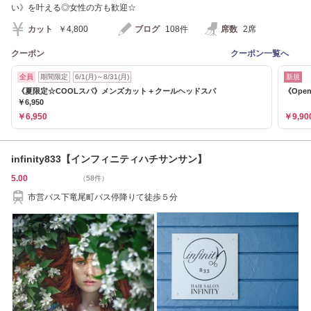
い》を叶える◎女性の方も歓迎☆
カット
￥4,800
ブログ
108件
席数
2席
クーポン
クーポン一覧へ
全員
期間限定
6/1(月)～8/31(月)
新規
《夏限定☆COOLスパ》メンズカット＋クールヘッドスパ
《Ope
￥6,950
￥6,950
￥9,90
infinity833【インフィニティハチサンサン】
5.00
（58件）
市営バス下竜尾町バス停降りて徒歩５分