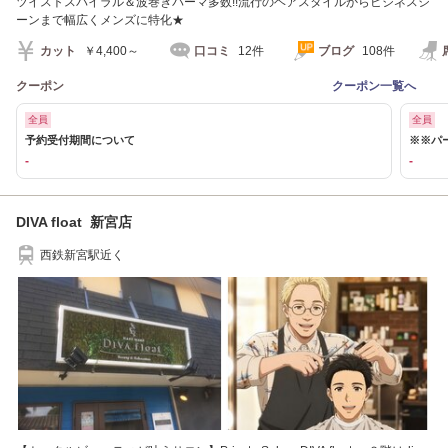
ツイストスパイラル＆波巻きパーマ多数!!流行のヘアスタイルからビジネスシ
ーンまで幅広くメンズに特化★
カット
￥4,400～
口コミ
12件
ブログ
108件
クーポン
クーポン一覧へ
全員
全員
予約受付期間について
※※パ
-
-
DIVA float 新宮店
西鉄新宮駅近く