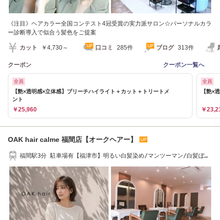
《注目》ヘアカラー全国コンテスト4冠受賞の実力派サロン☆パーソナルカラ
ー診断導入で似合う髪色をご提案
カット
￥4,730～
口コミ
285件
ブログ
313件
クーポン
クーポン一覧へ
全員
全員
【艶×透明感×立体感】ブリーチハイライト＋カット＋トリートメ
【艶×
ント
￥25,960
￥23,2
OAK hair calme 福間店【オークヘアー】
福間駅3分 駐車場有【福津市】明るい白髪染め/マンツーマン/白髪ぼか
し/イノアカラー