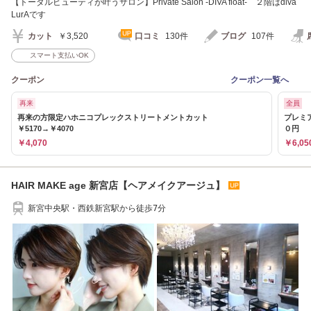
【トータルビューティが叶うサロン】Private Salon -DIVA float- ２階はdiva
LurAです
カット
￥3,520
口コミ
130件
ブログ
107件
スマート支払いOK
クーポン
クーポン一覧へ
再来
全員
再来の方限定ハホニコプレックストリートメントカット
プレミ
￥5170→￥4070
０円
￥4,070
￥6,05
HAIR MAKE age 新宮店【ヘアメイクアージュ】
新宮中央駅・西鉄新宮駅から徒歩7分