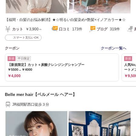
【福間・白髪のお悩み解消】★☆明るい白髪染め×艶髪×イノアカラー★☆
カット
￥3,900～
口コミ
173件
ブログ
319件
スマート支払いOK
クーポン
クーポン一覧へ
新規
平日限定
新規
【新規限定】カット＋炭酸クレンジングシャンプー
人気N
￥5500→￥4000
ートメ
￥4,000
￥9,50
Belle mer hair【ベルメール ヘアー】
JR福間駅西口徒歩３分