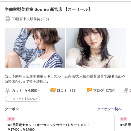
半個室型美容室 Sourire 新宮店 【スーリール】
JR新宮中央駅前徒歩1分
当日予約可☆全席半個室☆キッズルーム完備/大人気の髪質改善で縮毛矯正や
白髪ぼかしまで髪を綺麗に♪
カット
￥4,950～
口コミ
71件
ブログ
373件
スマート支払いOK
クーポン
クーポン一覧へ
全員
全員
★8月限定★カット+オーガニックカラー+トリートメント
★8月
￥17400→￥14000