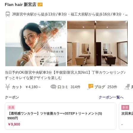
Flan hair 新宮店
JR新宮中央駅から徒歩13分/車3分・福工大前駅から徒歩16分/車3分・
駐車場完備
当日予約OK/新宮中央駅車3分【半個室/新宮人気No1】丁寧カウンセリング♪
ずっとキレイな髪デザインを楽しむ
カット
￥4,180～
口コミ
314件
ブログ
253件
クーポン
クーポン一覧へ
全員
新規
【透明感ワンカラー】ツヤ改善カラー+3STEPトリートメント(S)
次回来
9900円
￥9,900
-