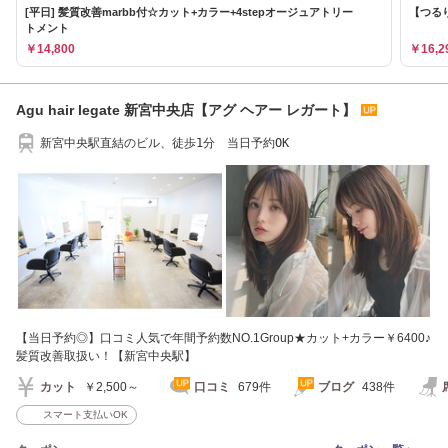
[平日] 髪質改善marbb付☆カット+カラー+4stepオージュアトリー
【つるり
トメント
￥14,800
￥16,2
Agu hair legate 新宮中央店【アグ ヘアー レガート】
新宮中央駅直結のビル、徒歩1分 当日予約OK
【当日予約◎】口コミ人気で年間予約数NO.1Group★カット+カラー￥6400♪
髪質改善取扱い！【新宮中央駅】
カット
￥2,500～
口コミ
679件
ブログ
438件
スマート支払いOK