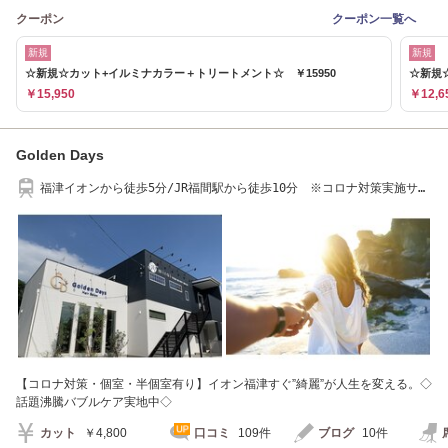
クーポン
クーポン一覧へ
新規
新規
☆新規☆カット+イルミナカラー＋トリートメント☆ ￥15950
☆新規
￥15,950
￥12,6
Golden Days
福津イオンから徒歩5分/JR福間駅から徒歩10分 ※コロナ対策実施サロ
ン
【コロナ対策・個室・半個室有り】イオン福津すぐ”綺麗”が人生を変える。◇
話題沸騰バブルケア実地中◇
カット
￥4,800
口コミ
109件
ブログ
10件