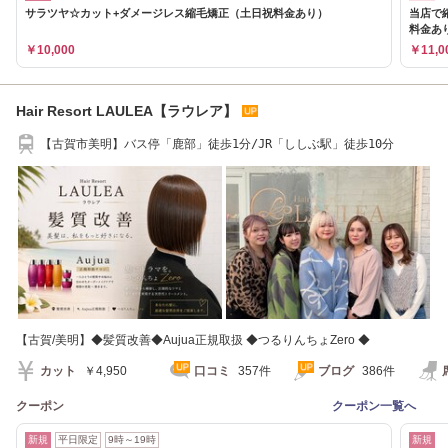
サラツヤ☆カット+ダメージレス縮毛矯正（土日祝料金あり）
当店で
料金あ
￥10,000
￥11,0
Hair Resort LAULEA【ラウレア】
【古賀市美明】バス停「鹿部」徒歩1分/JR「ししぶ駅」徒歩10分
【古賀/美明】◆髪質改善◆Aujua正規取扱 ◆つるりんちょZero ◆
カット
￥4,950
口コミ
357件
ブログ
386件
クーポン
クーポン一覧へ
新規
平日限定
9時～19時
新規