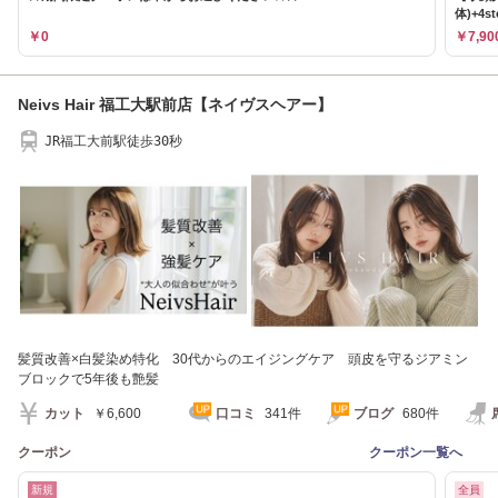
体)+4
￥0
￥7,90
Neivs Hair 福工大駅前店【ネイヴスヘアー】
JR福工大前駅徒歩30秒
髪質改善×白髪染め特化 30代からのエイジングケア 頭皮を守るジアミン
ブロックで5年後も艶髪
カット
￥6,600
口コミ
341件
ブログ
680件
クーポン
クーポン一覧へ
新規
全員