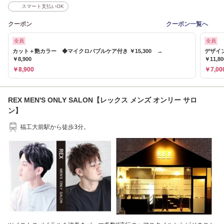
スマート支払いOK
クーポン
クーポン一覧へ
全員
全員
カット＋艶カラー ◆マイクロバブルケア付き ￥15,300 →
デザイ
￥8,900
￥11,8
￥8,900
￥7,00
REX MEN'S ONLY SALON【レックス メンズ オンリー サロ
ン】
福工大前駅から徒歩3分。