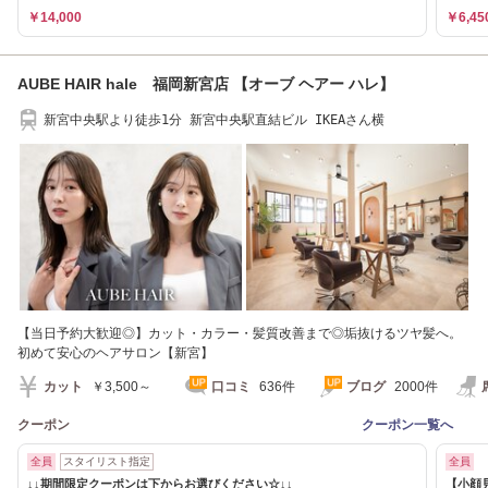
￥14,000
￥6,45
AUBE HAIR hale 福岡新宮店 【オーブ ヘアー ハレ】
新宮中央駅より徒歩1分 新宮中央駅直結ビル IKEAさん横
【当日予約大歓迎◎】カット・カラー・髪質改善まで◎垢抜けるツヤ髪へ。
初めて安心のヘアサロン【新宮】
カット
￥3,500～
口コミ
636件
ブログ
2000件
クーポン
クーポン一覧へ
全員
スタイリスト指定
全員
↓↓期間限定クーポンは下からお選びください☆↓↓
【小顔