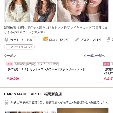
髪質改善×顔周りでグッと差をつけるトレンドの"レイヤーカット”で自然にま
とまる小顔スタイルが大人気♪
カット
￥1,100
口コミ
559件
ブログ
1211件
スマート支払いOK
クーポン
クーポン一覧へ
全員
期間限定
8/7(金)
スタイリスト指定
新規
【8/7限定！！！】カット＋ワンカラー＋マスクトリートメント
【質感
￥13,97
￥10,000
￥13,9
HAIR & MAKE EARTH 福岡新宮店
JR新宮中央東口徒歩1分。髪質改善/縮毛矯正/白髪ぼかし/白髪染め/ハ
イライト/ブリーチ