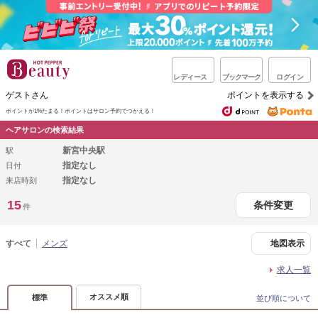
レディース
ブックマーク
ログイン
ゲストさん
ポイントを表示する
ポイントが1%たまる！
ポイントはサロン予約でつかえる！
ヘアサロンの検索結果
新宮中央駅
駅
指定なし
日付
指定なし
来店時刻
15
条件変更
件
すべて
メンズ
地図表示
求人一覧
オススメ順
標準
並び順について