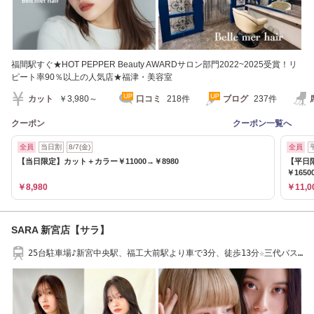
福間駅すぐ★HOT PEPPER Beauty AWARDサロン部門2022~2025受賞！リ
ピート率90％以上の人気店★福津・美容室
カット
￥3,980～
口コミ
218件
ブログ
237件
クーポン
クーポン一覧へ
全員
当日割
8/7(金)
全員
【当日限定】カット＋カラー￥11000→￥8980
【平日
￥1650
￥8,980
￥11,0
SARA 新宮店【サラ】
25台駐車場♪新宮中央駅、福工大前駅より車で3分、徒歩13分☆三代バス
停より徒歩5分☆