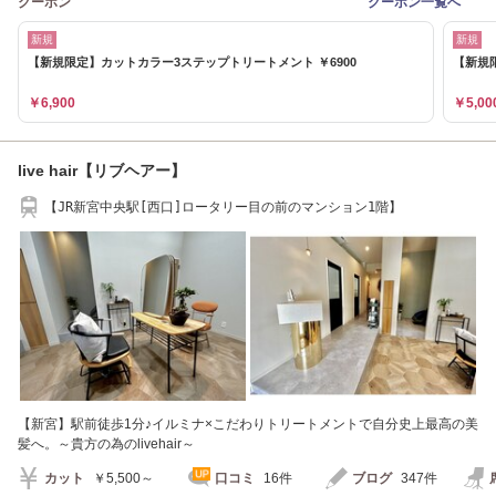
クーポン
クーポン一覧へ
新規
新規
【新規限定】カットカラー3ステップトリートメント ￥6900
【新規
￥6,900
￥5,00
live hair【リブヘアー】
【JR新宮中央駅[西口]ロータリー目の前のマンション1階】
【新宮】駅前徒歩1分♪イルミナ×こだわりトリートメントで自分史上最高の美
髪へ。～貴方の為のlivehair～
カット
￥5,500～
口コミ
16件
ブログ
347件