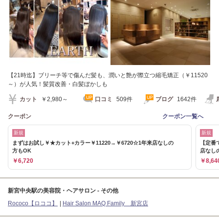
【21時迄】ブリーチ等で傷んだ髪も、潤いと艶が際立つ縮毛矯正（￥11520
～）が人気！髪質改善・白髪ぼかしも
カット
￥2,980～
口コミ
509件
ブログ
1642件
クーポン
クーポン一覧へ
新規
新規
まずはお試し￥★カット+カラー￥11220→￥6720☆1年来店なしの
【定番で
方もOK
店なし
￥6,720
￥8,64
新宮中央駅の美容院・ヘアサロン - その他
Rococo【ロココ】
Hair Salon MAQ Family 新宮店