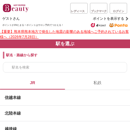
レディース
ブックマーク
ログイン
ゲストさん
ポイントを表示する
ポイントが1%たまる！
ポイントはサロン予約でつかえる！
【重要】熊本県熊本地方で発生した地震の影響のある地域へご予約されているお客
様へ（2026年7月28日）
駅を選ぶ
駅名・路線から探す
JR
私鉄
信越本線
北陸本線
越後線