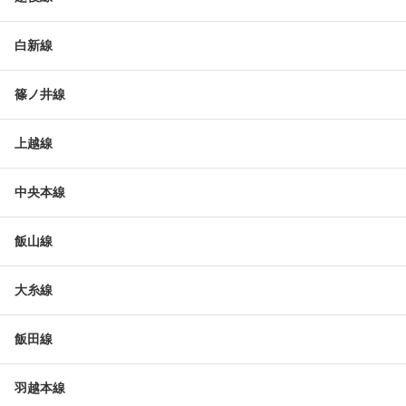
白新線
篠ノ井線
上越線
中央本線
飯山線
大糸線
飯田線
羽越本線