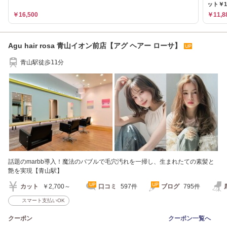
ット￥1
￥16,500
￥11,8
Agu hair rosa 青山イオン前店【アグ ヘアー ローサ】
青山駅徒歩11分
話題のmarbb導入！魔法のバブルで毛穴汚れを一掃し、生まれたての素髪と
艶を実現【青山駅】
カット
￥2,700～
口コミ
597件
ブログ
795件
スマート支払いOK
クーポン
クーポン一覧へ