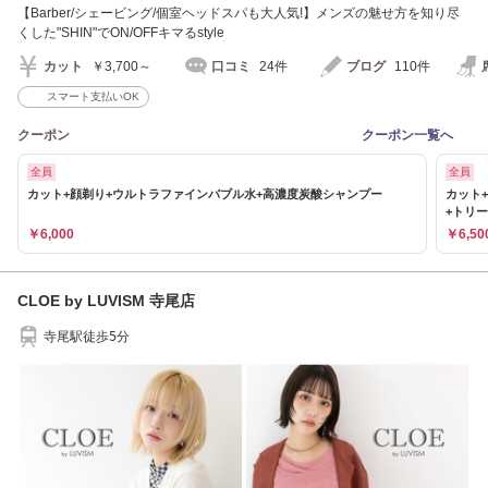
【Barber/シェービング/個室ヘッドスパも大人気!】メンズの魅せ方を知り尽
くした"SHIN"でON/OFFキマるstyle
カット
￥3,700～
口コミ
24件
ブログ
110件
スマート支払いOK
クーポン
クーポン一覧へ
全員
全員
カット+顔剃り+ウルトラファインバブル水+高濃度炭酸シャンプー
カット
+トリ
￥6,000
￥6,50
CLOE by LUVISM 寺尾店
寺尾駅徒歩5分