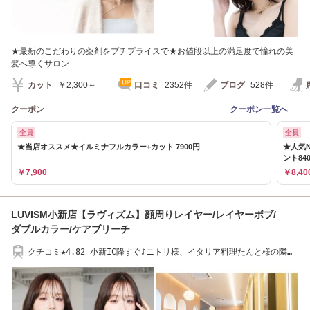
★最新のこだわりの薬剤をプチプライスで★お値段以上の満足度で憧れの美
髪へ導くサロン
カット
￥2,300～
口コミ
2352件
ブログ
528件
クーポン
クーポン一覧へ
全員
全員
★当店オススメ★イルミナフルカラー+カット 7900円
★人気N
ント84
￥7,900
￥8,40
LUVISM小新店【ラヴィズム】顔周りレイヤー/レイヤーボブ/
ダブルカラー/ケアブリーチ
クチコミ★4.82 小新IC降すぐ♪ニトリ様、イタリア料理たんと様の隣・
無料駐車場有