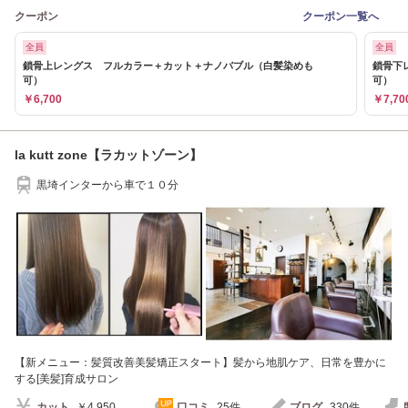
クーポン
クーポン一覧へ
全員
全員
鎖骨上レングス フルカラー＋カット＋ナノバブル（白髪染めも
鎖骨下
可）
可）
￥6,700
￥7,70
la kutt zone【ラカットゾーン】
黒埼インターから車で１０分
【新メニュー：髪質改善美髪矯正スタート】髪から地肌ケア、日常を豊かに
する[美髪]育成サロン
カット
￥4,950
口コミ
25件
ブログ
330件