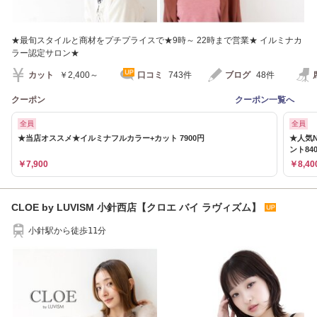
★最旬スタイルと商材をプチプライスで★9時～ 22時まで営業★ イルミナカ
ラー認定サロン★
カット
￥2,400～
口コミ
743件
ブログ
48件
クーポン
クーポン一覧へ
全員
全員
★当店オススメ★イルミナフルカラー+カット 7900円
★人気N
ント84
￥7,900
￥8,40
CLOE by LUVISM 小針西店【クロエ バイ ラヴィズム】
小針駅から徒歩11分