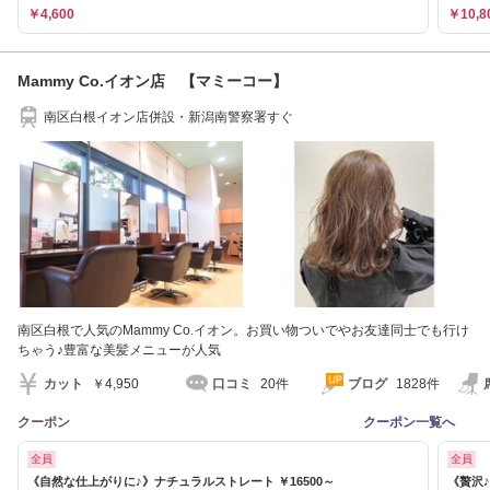
￥4,600
￥10,8
Mammy Co.イオン店 【マミーコー】
南区白根イオン店併設・新潟南警察署すぐ
南区白根で人気のMammy Co.イオン。お買い物ついでやお友達同士でも行け
ちゃう♪豊富な美髪メニューが人気
カット
￥4,950
口コミ
20件
ブログ
1828件
クーポン
クーポン一覧へ
全員
全員
《自然な仕上がりに♪》ナチュラルストレート ￥16500～
《贅沢