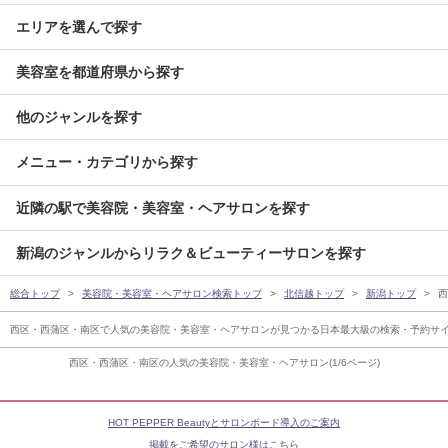
エリアを選んで探す
美容室を都道府県から探す
他のジャンルを探す
メニュー・カテゴリから探す
近隣の駅で美容院・美容室・ヘアサロンを探す
新潟のジャンルからリラク＆ビューティーサロンを探す
総合トップ
美容院・美容室・ヘアサロン検索トップ
北信越トップ
新潟トップ
西
西区・西蒲区・南区で人気の美容院・美容室・ヘアサロンが見つかる日本最大級の検索・予約サ
西区・西蒲区・南区の人気の美容院・美容室・ヘアサロン(1/6ページ)
HOT PEPPER Beautyとサロンボード導入のご案内
掲載をご希望のサロン様はこちら