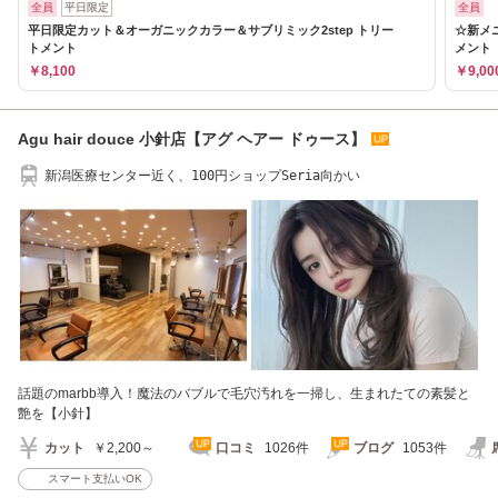
全員
平日限定
全員
平日限定カット＆オーガニックカラー＆サブリミック2step トリー
☆新メ
トメント
メント
￥8,100
￥9,00
Agu hair douce 小針店【アグ ヘアー ドゥース】
新潟医療センター近く、100円ショップSeria向かい
話題のmarbb導入！魔法のバブルで毛穴汚れを一掃し、生まれたての素髪と
艶を【小針】
カット
￥2,200～
口コミ
1026件
ブログ
1053件
スマート支払いOK