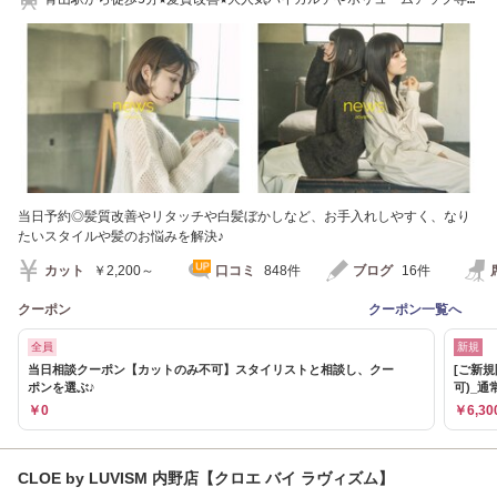
用リボンTR#新潟
当日予約◎髪質改善やリタッチや白髪ぼかしなど、お手入れしやすく、なり
たいスタイルや髪のお悩みを解決♪
カット
￥2,200～
口コミ
848件
ブログ
16件
クーポン
クーポン一覧へ
全員
新規
当日相談クーポン【カットのみ不可】スタイリストと相談し、クー
[ご新
ポンを選ぶ♪
可)_通常
￥0
￥6,30
CLOE by LUVISM 内野店【クロエ バイ ラヴィズム】