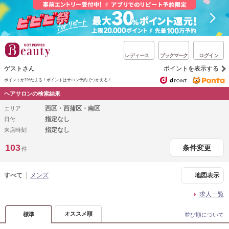
レディース
ブックマーク
ログイン
ゲストさん
ポイントを表示する
ポイントが1%たまる！
ポイントはサロン予約でつかえる！
ヘアサロンの検索結果
西区・西蒲区・南区
エリア
指定なし
日付
指定なし
来店時刻
103
条件変更
件
すべて
メンズ
地図表示
求人一覧
オススメ順
標準
並び順について