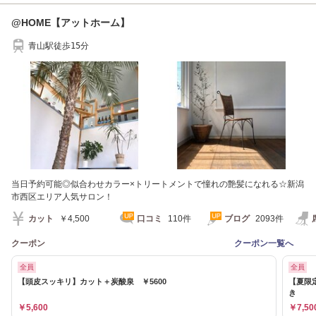
@HOME【アットホーム】
青山駅徒歩15分
当日予約可能◎似合わせカラー×トリートメントで憧れの艶髪になれる☆新潟
市西区エリア人気サロン！
カット
￥4,500
口コミ
110件
ブログ
2093件
クーポン
クーポン一覧へ
全員
全員
【頭皮スッキリ】カット＋炭酸泉 ￥5600
【夏限
き
￥5,600
￥7,50