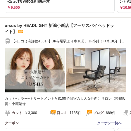
+2stepTR￥9500[新潟坂井東]
ント￥1
￥9,500
￥10,5
ursus by HEADLIGHT 新潟小新店【アーサスバイヘッドラ
イト】
【☆口コミ高評価4.81☆】JR寺尾駅より車10分。JR小針より車10分 [新
潟小新/髪質改善]
カット+カラー+トリートメント￥8100半個室の大人女性向けサロン〈髪質改
善〉小顔魅せ
カット
￥3,300
口コミ
1185件
ブログ
689件
クーポン
クーポン一覧へ