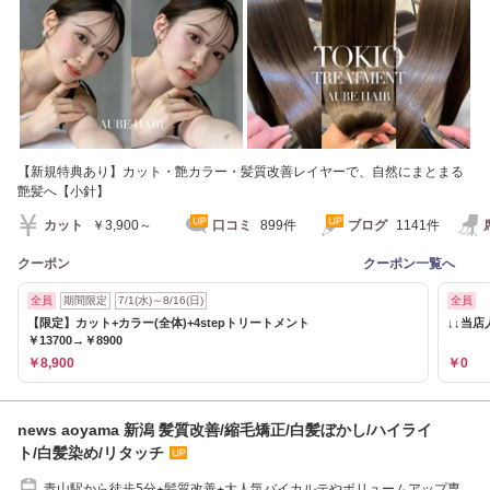
【新規特典あり】カット・艶カラー・髪質改善レイヤーで、自然にまとまる
艶髪へ【小針】
カット
￥3,900～
口コミ
899件
ブログ
1141件
クーポン
クーポン一覧へ
全員
期間限定
7/1(水)～8/16(日)
全員
【限定】カット+カラー(全体)+4stepトリートメント
↓↓当
￥13700→￥8900
￥8,900
￥0
news aoyama 新潟 髪質改善/縮毛矯正/白髪ぼかし/ハイライ
ト/白髪染め/リタッチ
青山駅から徒歩5分★髪質改善★大人気バイカルテやボリュームアップ専