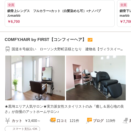
全員
全員
鎖骨上レングス フルカラー+カット（白髪染めも可）+ナノバブ
鎖骨下
ルmarbb
marbb
￥6,700
￥7,70
COMFY.HAIR by FIRST【コンフィーヘア】
国道８号線沿い ローソン大野町店様となり 建物名【ヴィラスイー
ト】
★黒埼エリア人気サロン★実力派女性スタイリストのみ『癒し＆居心地の良
さ』が自慢のアットホームサロン♪
カット
￥3,400～
口コミ
121件
ブログ
119件
スマート支払いOK