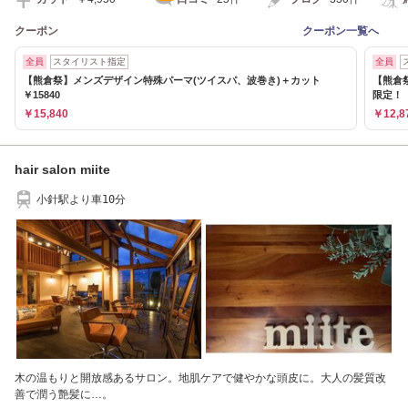
クーポン
クーポン一覧へ
全員
スタイリスト指定
全員
【熊倉祭】メンズデザイン特殊パーマ(ツイスパ、波巻き)＋カット
【熊倉
￥15840
限定！
￥15,840
￥12,8
hair salon miite
小針駅より車10分
木の温もりと開放感あるサロン。地肌ケアで健やかな頭皮に。大人の髪質改
善で潤う艶髪に…。