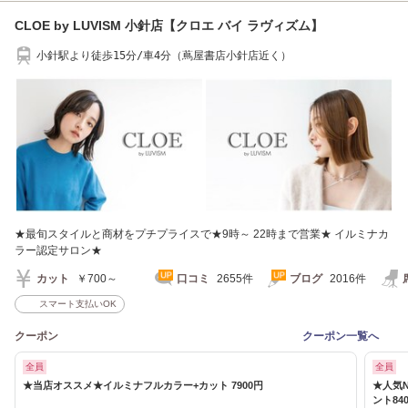
CLOE by LUVISM 小針店【クロエ バイ ラヴィズム】
小針駅より徒歩15分/車4分（蔦屋書店小針店近く）
★最旬スタイルと商材をプチプライスで★9時～ 22時まで営業★ イルミナカ
ラー認定サロン★
カット
￥700～
口コミ
2655件
ブログ
2016件
スマート支払いOK
クーポン
クーポン一覧へ
全員
全員
★当店オススメ★イルミナフルカラー+カット 7900円
★人気N
ント84