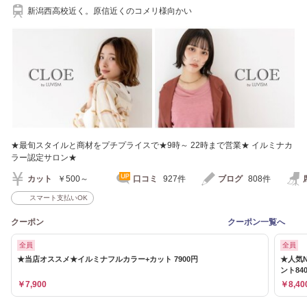
新潟西高校近く。原信近くのコメリ様向かい
★最旬スタイルと商材をプチプライスで★9時～ 22時まで営業★ イルミナカ
ラー認定サロン★
カット
￥500～
口コミ
927件
ブログ
808件
スマート支払いOK
クーポン
クーポン一覧へ
全員
全員
★当店オススメ★イルミナフルカラー+カット 7900円
★人気N
ント84
￥7,900
￥8,40