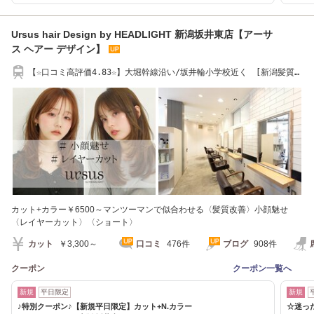
Ursus hair Design by HEADLIGHT 新潟坂井東店【アーサ
ス ヘアー デザイン】
【☆口コミ高評価4.83☆】大堀幹線沿い/坂井輪小学校近く [新潟髪質改
善/学割U24]
カット+カラー￥6500～マンツーマンで似合わせる〈髪質改善〉小顔魅せ
〈レイヤーカット〉〈ショート〉
カット
￥3,300～
口コミ
476件
ブログ
908件
クーポン
クーポン一覧へ
新規
平日限定
新規
♪特別クーポン♪【新規平日限定】カット+N.カラー
☆迷った