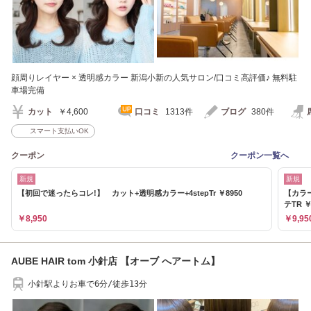
顔周りレイヤー × 透明感カラー 新潟小新の人気サロン/口コミ高評価♪ 無料駐
車場完備
カット
￥4,600
口コミ
1313件
ブログ
380件
スマート支払いOK
クーポン
クーポン一覧へ
新規
新規
【初回で迷ったらコレ!】 カット+透明感カラー+4stepTr ￥8950
【カラ
テTR ￥
￥8,950
￥9,95
AUBE HAIR tom 小針店 【オーブ へアートム】
小針駅よりお車で6分/徒歩13分