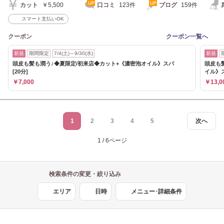
カット
￥5,500
口コミ
123件
ブログ
159件
スマート支払いOK
クーポン
クーポン一覧へ
新規
期間限定
7/4(土)～9/30(水)
新規
頭皮も髪も潤う♪◆夏限定/初来店◆カット+《濃密泡オイル》スパ
頭皮も
[20分]
イル》
￥7,000
￥13,0
1
2
3
4
5
次へ
1 / 6ページ
検索条件の変更・絞り込み
エリア
日時
メニュー･詳細条件