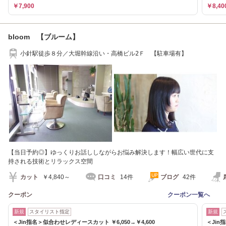
￥7,900
￥8,40
bloom 【ブルーム】
小針駅徒歩８分／大堀幹線沿い・高橋ビル2Ｆ 【駐車場有】
【当日予約◎】ゆっくりお話ししながらお悩み解決します！幅広い世代に支
持される技術とリラックス空間
カット
￥4,840～
口コミ
14件
ブログ
42件
クーポン
クーポン一覧へ
新規
スタイリスト指定
新規
＜Jin指名＞似合わせレディースカット ￥6,050→￥4,600
＜Jin