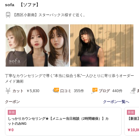
sofa 【ソファ】
【西区小新南】スターバックス様すぐ近く。
丁寧なカウンセリングで導く“本当に似合う私”一人ひとりに寄り添うオーダー
メイド施術
カット
￥5,830
口コミ
355件
ブログ
440件
クーポン
クーポン一覧へ
新規
新規
しっかりカウンセリング★【メニュー当日相談（2時間確保）】カ
【新規
ットのみNG
￥0
￥10,0