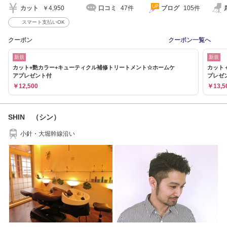
カット
￥4,950
口コミ
47件
ブログ
105件
スマート支払いOK
クーポン
クーポン一覧へ
新規
新規
カット+艶カラー+キューティクル補修トリートメント☆ホームケ
カット
アプレゼント付
プレゼ
￥12,500
￥13,5
SHIN （シン）
小針・大堀幹線沿い