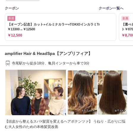
クーポン
クーポン一覧へ
新規
全員
【オープン記念】カット+イルミナカラー+TOKIOインカラミTr
【選べ
￥13300→￥12500
ト￥870
￥12,500
￥8,70
amplifier Hair & HeadSpa【アンプリフィア】
寺尾駅から徒歩10分、亀貝インターから車で3分
【頭皮から整えるスパ×髪質を変えるヘアポテンツァ】 うねり・広がりに悩
む大人女性のための本格髪質改善