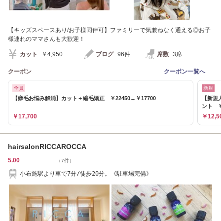
【キッズスペースあり/お子様同伴可】ファミリーで気兼ねなく通える◎お子
様連れのママさんも大歓迎！
カット
￥4,950
ブログ
96件
席数
3席
クーポン
クーポン一覧へ
全員
新規
【癖毛お悩み解消】カット＋縮毛矯正 ￥22450→￥17700
【新規
ント ￥
￥17,700
￥12,5
hairsalonRICCAROCCA
5.00
（7件）
小布施駅より車で7分/徒歩20分。《駐車場完備》