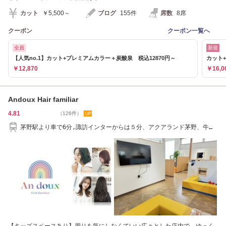
カット
￥5,500～
ブログ
155件
席数
8席
クーポン
クーポン一覧へ
全員
新規
【人気no.1】カット+プレミアムカラー＋炭酸泉 税込12870円～
カット
￥12,870
￥16,0
Andoux Hair familiar
4.81
（126件）
茅野駅より車で6分,諏訪インターからは５分、アクアランド茅野、牛角
茅野店の通りです
【キッズスペースあり】周りを気にしなくていい広々とした店内で、ゆっく