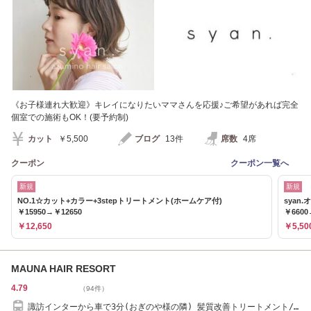
《お子様連れ大歓迎》キレイになりたいママさんを応援♪ご希望があれば完全
個室での施術もOK！(要予約制)
カット
￥5,500
ブログ
13件
席数
4席
クーポン
クーポン一覧へ
新規
新規
NO.1☆カット+カラー+3stepトリートメント(ホームケア付)
sya
￥15950→￥12650
￥6600
￥12,650
￥5,50
MAUNA HAIR RESORT
4.79
（94件）
諏訪インターから車で3分(おぎのや様の隣) 髪質改善トリートメント/