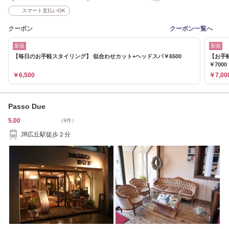
スマート支払いOK
クーポン
クーポン一覧へ
新規
新規
【毎日のお手軽スタイリング】 似合わせカット+ヘッドスパ￥6500
【お手
￥7000
￥6,500
￥7,00
Passo Due
5.00
（9件）
JR広丘駅徒歩２分