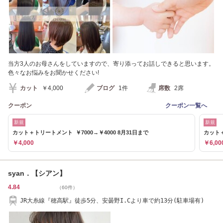
当方3人のお母さんをしていますので、寄り添ってお話しできると思います。
色々なお悩みをお聞かせください!
カット
￥4,000
ブログ
1件
席数
2席
クーポン
クーポン一覧へ
新規
新規
カット＋トリートメント ￥7000→￥4000 8月31日まで
カット＋
￥4,000
￥6,00
syan．【シアン】
4.84
（60件）
JR大糸線『穂高駅』徒歩5分、安曇野I.Cより車で約13分(駐車場有)