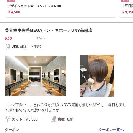
デザインカット★ ￥5500→￥4500
【平日限
￥4,500
￥9,35
美容室卑弥呼MEGAドン・キホーテUNY高森店
5.00
（16件）
JR飯田線 下平駅
「ママ可愛い！」とお子様も笑顔に♪DVD完備も嬉しい◎"忙しい毎日も美し
く輝く私で"そんな想いを叶えます
カット
￥3,500
席数
6席
クーポン
クーポン一覧へ