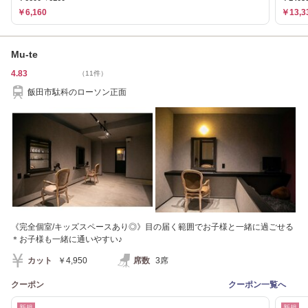
￥6,160
￥13,3
Mu-te
4.83
（11件）
飯田市駄科のローソン正面
《完全個室/キッズスペースあり◎》目の届く範囲でお子様と一緒に過ごせる
＊お子様も一緒に通いやすい♪
カット
￥4,950
席数
3席
クーポン
クーポン一覧へ
新規
新規