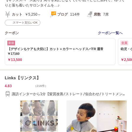
りと落ち着いたサロンタイムを…♪
カット
￥5,250～
ブログ
114件
席数
7席
スマート支払いOK
クーポン
クーポン一覧へ
新規
全員
【デザインもケアも大切に】カット＋カラー＋ヘッドスパTR 通常
幼児・小
￥17160
￥13,500
￥2,50
Links【リンクス】
4.83
（216件）
諏訪インターから1分【髪質改善/ストレート/似合わせ/トリートメン
ト/レイヤー/ボブ】