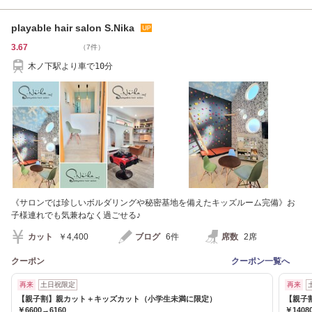
playable hair salon S.Nika
3.67
（7件）
木ノ下駅より車で10分
《サロンでは珍しいボルダリングや秘密基地を備えたキッズルーム完備》お
子様連れでも気兼ねなく過ごせる♪
カット
￥4,400
ブログ
6件
席数
2席
クーポン
クーポン一覧へ
再来
土日祝限定
再来
【親子割】親カット＋キッズカット（小学生未満に限定）
【親子
￥6600→6160
￥1408