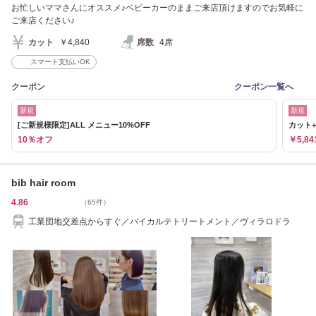
お忙しいママさんにオススメ♪ベビーカーのままご来店頂けますのでお気軽に
ご来店ください♪
カット
￥4,840
席数
4席
スマート支払いOK
クーポン
クーポン一覧へ
新規
新規
[ご新規様限定]ALL メニュー10%OFF
カット+
10％オフ
￥5,84
bib hair room
4.86
（65件）
工業団地交差点からすぐ／バイカルテトリートメント／ヴィラロドラ