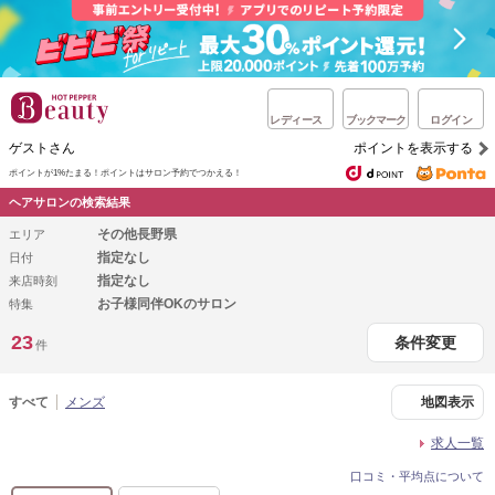
レディース
ブックマーク
ログイン
ゲストさん
ポイントを表示する
ポイントが1%たまる！
ポイントはサロン予約でつかえる！
ヘアサロンの検索結果
その他長野県
エリア
指定なし
日付
指定なし
来店時刻
お子様同伴OKのサロン
特集
23
条件変更
件
すべて
メンズ
地図表示
求人一覧
口コミ・平均点について