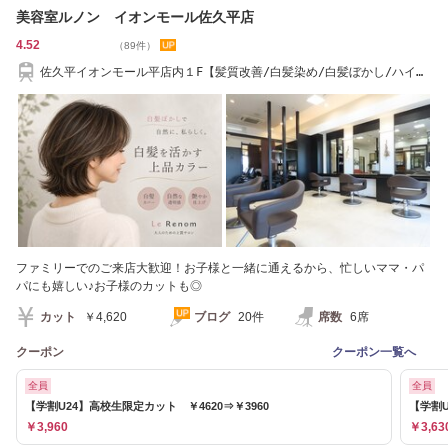
美容室ルノン イオンモール佐久平店
4.52
（89件）
佐久平イオンモール平店内１F【髪質改善/白髪染め/白髪ぼかし/ハイラ
イト】
ファミリーでのご来店大歓迎！お子様と一緒に通えるから、忙しいママ・パ
パにも嬉しい♪お子様のカットも◎
カット
￥4,620
ブログ
20件
席数
6席
クーポン
クーポン一覧へ
全員
全員
【学割U24】高校生限定カット ￥4620⇒￥3960
【学割U
￥3,960
￥3,63