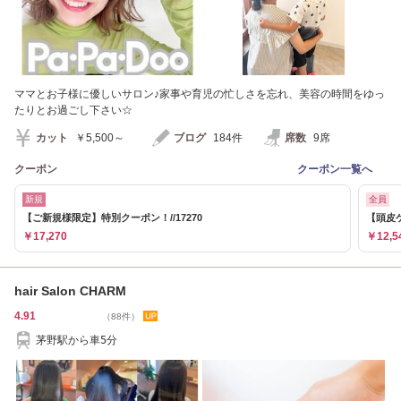
ママとお子様に優しいサロン♪家事や育児の忙しさを忘れ、美容の時間をゆっ
たりとお過ごし下さい☆
カット
￥5,500～
ブログ
184件
席数
9席
クーポン
クーポン一覧へ
新規
全員
【ご新規様限定】特別クーポン！//17270
【頭皮ケ
￥17,270
￥12,5
hair Salon CHARM
4.91
（88件）
茅野駅から車5分