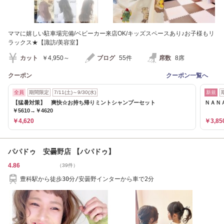
ママに嬉しい駐車場完備/ベビーカー来店OK/キッズスペースあり♪お子様もリ
ラックス★【諏訪/美容室】
カット
￥4,950～
ブログ
55件
席数
8席
クーポン
クーポン一覧へ
全員
期間限定
7/11(土)～9/30(水)
新規
【猛暑対策】 爽快☆お持ち帰りミントシャンプーセット
ＮＡＮＡ
￥5610→￥4620
￥4,620
￥3,85
パパドゥ 安曇野店 【パパドゥ】
4.86
（39件）
豊科駅から徒歩30分/安曇野インターから車で2分