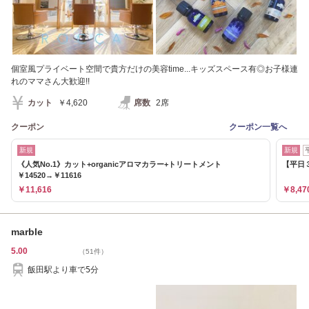
個室風プライベート空間で貴方だけの美容time...キッズスペース有◎お子様連
れのママさん大歓迎!!
カット
￥4,620
席数
2席
クーポン
クーポン一覧へ
新規
新規
《人気No.1》カット+organicアロマカラー+トリートメント
【平日３
￥14520→￥11616
￥11,616
￥8,47
marble
5.00
（51件）
飯田駅より車で5分