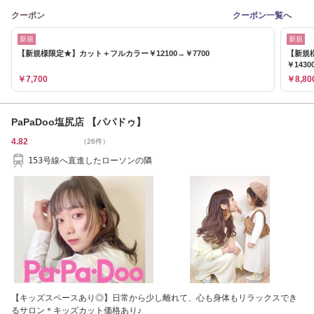
クーポン
クーポン一覧へ
新規
新規
【新規様限定★】カット＋フルカラー￥12100→￥7700
【新規
￥1430
￥7,700
￥8,80
PaPaDoo塩尻店 【パパドゥ】
4.82
（26件）
153号線へ直進したローソンの隣
【キッズスペースあり◎】日常から少し離れて、心も身体もリラックスでき
るサロン＊キッズカット価格あり♪