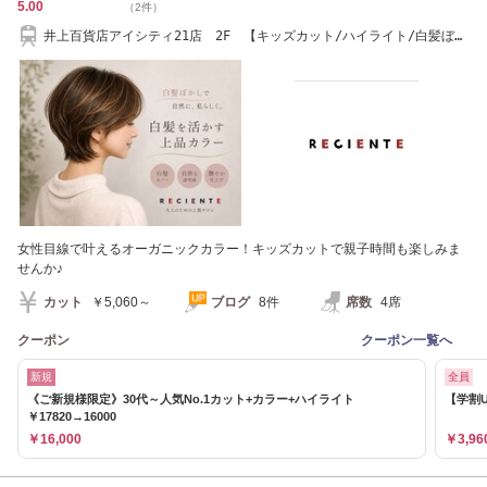
5.00
（2件）
井上百貨店アイシティ21店 2F 【キッズカット/ハイライト/白髪ぼか
し】
女性目線で叶えるオーガニックカラー！キッズカットで親子時間も楽しみま
せんか♪
カット
￥5,060～
ブログ
8件
席数
4席
クーポン
クーポン一覧へ
新規
全員
《ご新規様限定》30代～人気No.1カット+カラー+ハイライト
【学割U
￥17820→16000
￥16,000
￥3,96