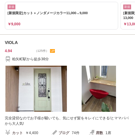
新規
新規
[新規限定]カット＋ノンダメージカラー11,000→9,000
[新規
13,000
￥9,000
￥13,0
VIOLA
4.94
（125件）
柏矢町駅から徒歩30分
完全貸切なのでお子様が騒いでも、気にせず髪をキレイにできる!とママパパ
から大人気!
カット
￥4,400
ブログ
74件
席数
1席