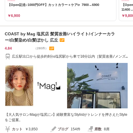
【Open記念♪1000円OFF】カットカラー＋ケアtr 7900→6900
【Ope
11400→
￥6,900
￥9,80
COAST by Mag 塩尻店 髪質改善/ハイライト/インナーカラ
ー/白髪染め/白髪ぼかし 広丘
4.84
（280件）
広丘駅出口から徒歩約8分◎塩尻駅から車で10分以内［髪質改善/メンズ/
ハイライト］
【大人気サロンMagが塩尻に♪】経験豊富なStylistがトレンドを押さえたStyle
をご提案。
カット
￥3,850
ブログ
154件
席数
8席