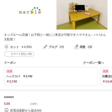
キッズルーム完備！お子様と一緒にご来店が可能です☆ママさん・パパさん
大歓迎！
カット
￥4,950
ブログ
2件
席数
3席
スマート支払いOK
クーポン
クーポン一覧へ
全員
全員
ヘッドスパ ￥3.740
白髪ぼ
￥3,740
￥14,4
coeur
5.00
（18件）
長電須坂駅から徒歩4分