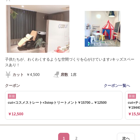
子供たちが、わくわくするような空間づくりを心がけています♪キッズスペー
スあり！
カット
￥4,500
席数
1席
クーポン
クーポン一覧へ
新規
新規
cut+コスメストレート+3stepトリートメント￥15700→￥12500
cut+
￥1944
￥12,500
￥15,5
1
2
次へ