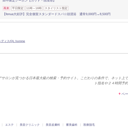
田中限定クーポン【カット・頭浸浴】
再来
平日限定
11時～16時
スタイリスト指定
【fenua大好評】完全個室スタンダードスパ☆頭浸浴 通常9,000円→8,500円
ディス/QL homme
アサロンが見つかる日本最大級の検索・予約サイト。こだわりの条件で、ネット上
ト指名や２４時間予
ペ
エステ
美容クリニック
美容皮膚科
審美歯科
医療脱毛