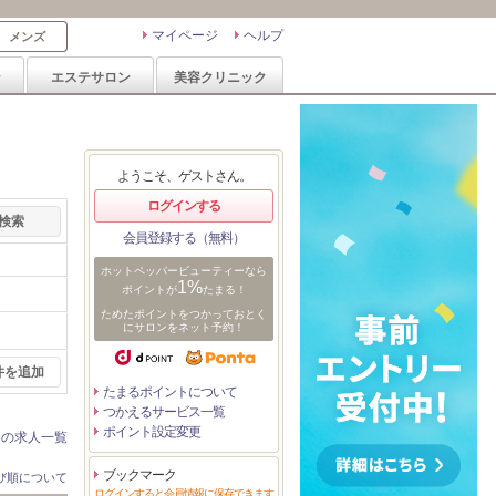
マイページ
ヘルプ
メンズ
ン
エステサロン
美容クリニック
ようこそ、ゲストさん。
ログインする
会員登録する（無料）
ホットペッパービューティーなら
1%
ポイントが
たまる！
ためたポイントをつかっておとく
にサロンをネット予約！
件を追加
たまるポイントについて
つかえるサービス一覧
ポイント設定変更
ンの求人一覧
ブックマーク
び順について
ログインすると会員情報に保存できます