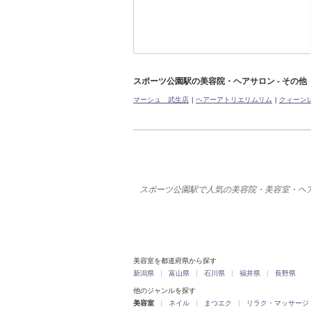
スポーツ公園駅の美容院・ヘアサロン - その他
マーシュ 武生店
ヘアーアトリエリムリム
クィーンレ
スポーツ公園駅で人気の美容院・美容室・ヘ
美容室を都道府県から探す
新潟県
富山県
石川県
福井県
長野県
他のジャンルを探す
美容室
ネイル
まつエク
リラク・マッサージ