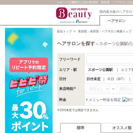
スポーツ公園駅の人気の美容院・美容室・ヘアサロン(1/1
国内最大級のヘアサロ
ヘアサロン
総合トップ
>
美容院・美容室・ヘアサロン検索トップ
ヘアサロンを探す
～スポーツ公園駅の
フリーワード
エリア・駅
スポーツ公園駅
｜
エリア
日付
日付未定
｜
今日（8/7）
｜
～
来店時刻
料金
メニュー料金を指定
※日付未定では指定できません
標準
オススメ順