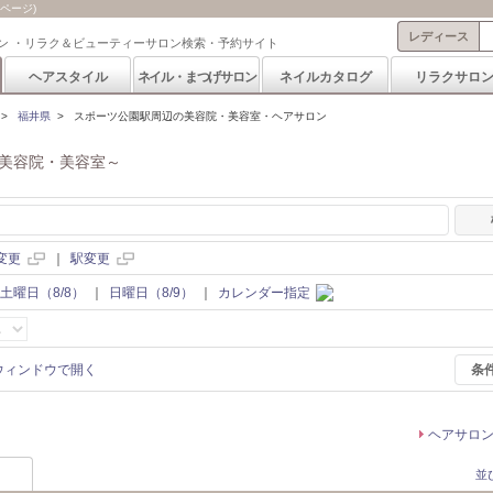
ページ)
レディース
ン ・リラク＆ビューティーサロン検索・予約サイト
ヘアスタイル
ネイル・まつげサロン
ネイルカタログ
リラクサロ
>
福井県
>
スポーツ公園駅周辺の美容院・美容室・ヘアサロン
美容院・美容室～
変更
｜
駅変更
土曜日（8/8）
｜
日曜日（8/9）
｜
カレンダー指定
条
ヘアサロ
並