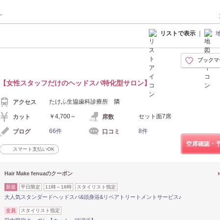
す
リストで表示
｜
ブックマ
【女性スタッフだけのヘッドスパ特化型サロン】
たけふ生協歯科診療所 隣
アクセス
￥4,700～
セット面7席
カット
席数
66件
8件
ブログ
口コミ
空席確認・
スマート支払いOK
Hair Make fenuaのクーポン
新規
平日限定
11時～16時
スタイリスト指定
大人気スタンダードヘッドスパ&頭身浴&リペアトリートメントサービス♪
全員
スタイリスト指定