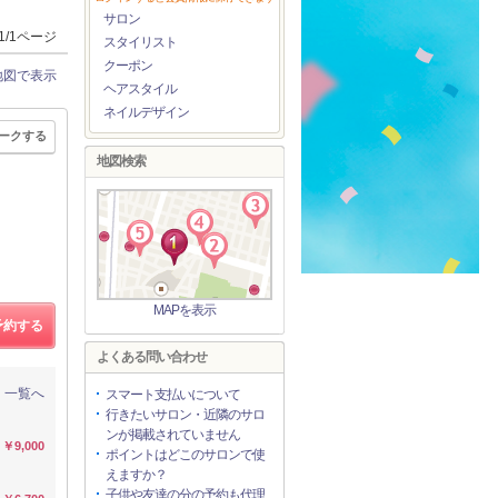
サロン
1/1ページ
スタイリスト
クーポン
地図で表示
ヘアスタイル
ネイルデザイン
ークする
地図検索
MAPを表示
予約する
よくある問い合わせ
一覧へ
スマート支払いについて
行きたいサロン・近隣のサロ
ンが掲載されていません
￥9,000
ポイントはどこのサロンで使
えますか？
子供や友達の分の予約も代理