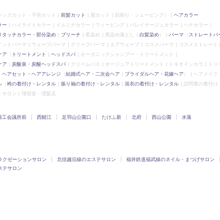
キッズカット・子供カット
前髪カット
眉カット
顔剃り・シェービング）
ヘアカラー
ラー
ハイライトカラー
イルミナカラー
ウィービング
バレイヤージュカラー
ヘナカラー
リタッチカラー・部分染め
ブリーチ
黒染め
黒染め落とし
白髪染め
）
パーマ
（
ストレートパ
イントパーマ
ウェーブパーマ
クリープパーマ
エアウェーブ
コスメパーマ
コスメストレート
ケア
（
トリートメント
ヘッドスパ
オーガニックシャンプー・トリートメント
ケア
炭酸泉・炭酸ヘッドスパ
クリームバス
オージュアトリートメント
トキオインカラミトリ
ヘアセット・ヘアアレンジ
（
結婚式ヘア・二次会ヘア
ブライダルヘア・花嫁ヘア
）
ヘアメイク
ル
（
袴の着付け・レンタル
振り袖の着付け・レンタル
浴衣の着付け・レンタル
訪問着の着付け
トサロン
理容室・理髪店
商工会議所前
西鯖江
足羽山公園口
たけふ新
北府
西山公園
水落
ラクゼーションサロン
北信越沿線のエステサロン
福井鉄道福武線のネイル・まつげサロン
ステサロン