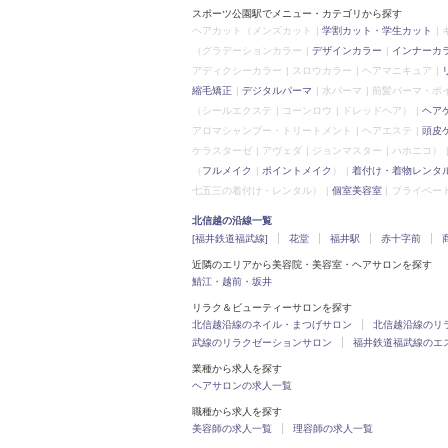
スポーツ公園駅でメニュー・カテゴリから探す
ヘアカット
（メンズカット
学割カット・学生カット
（グラデーションカラー
デザインカラー
インナーカ
アディクシーカラー
スロウカラー
ヘアマニキュア
縮毛矯正
デジタルパーマ
水パーマ
前髪パーマ・ポ
（シールエクステ
コーンロウ
ドレッドヘア）
ヘア
アロマシャンプー・トリートメント
ヘアエステ
頭皮
ケラスターゼ
アヴェダ
ジョンマスター
ハホニコ）
（
フルメイク
ポイントメイク
）
着付け・着物レンタ
七五三の着付け・レンタル）
個室美容室
プライベー
北信越の沿線一覧
[福井鉄道福武線]
花堂
福井駅
赤十字前
近隣のエリアから美容院・美容室・ヘアサロンを探す
鯖江・越前・坂井
リラク＆ビューティーサロンを探す
北信越沿線のネイル・まつげサロン
北信越沿線のリ
武線のリラクゼーションサロン
福井鉄道福武線のエ
業種から求人を探す
ヘアサロンの求人一覧
職種から求人を探す
美容師の求人一覧
理容師の求人一覧