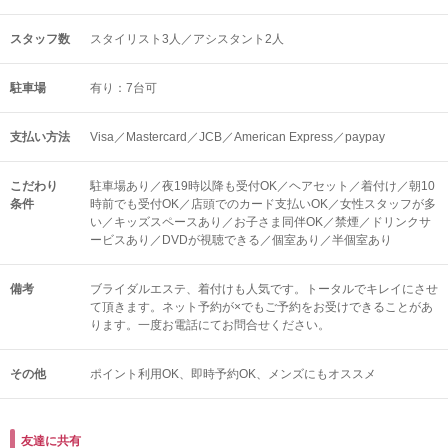
スタッフ数
スタイリスト3人／アシスタント2人
駐車場
有り：7台可
支払い方法
Visa／Mastercard／JCB／American Express／paypay
こだわり
駐車場あり／夜19時以降も受付OK／ヘアセット／着付け／朝10
条件
時前でも受付OK／店頭でのカード支払いOK／女性スタッフが多
い／キッズスペースあり／お子さま同伴OK／禁煙／ドリンクサ
ービスあり／DVDが視聴できる／個室あり／半個室あり
備考
ブライダルエステ、着付けも人気です。トータルでキレイにさせ
て頂きます。ネット予約が×でもご予約をお受けできることがあ
ります。一度お電話にてお問合せください。
その他
ポイント利用OK
即時予約OK
メンズにもオススメ
友達に共有