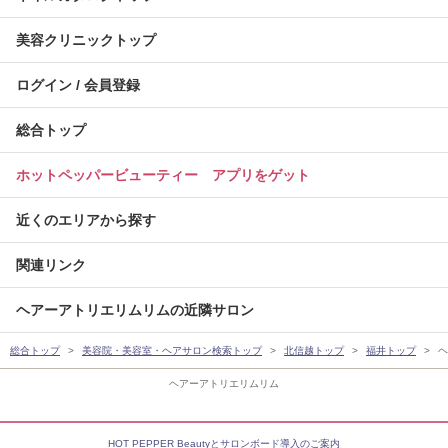
美容クリニックトップ
ログイン / 会員登録
総合トップ
ホットペッパービューティー アプリをゲット
近くのエリアから探す
関連リンク
ヘアーアトリエリムリムの近隣サロン
総合トップ
美容院・美容室・ヘアサロン検索トップ
北信越トップ
福井トップ
ヘ
ヘアーアトリエリムリム
HOT PEPPER Beautyとサロンボード導入のご案内