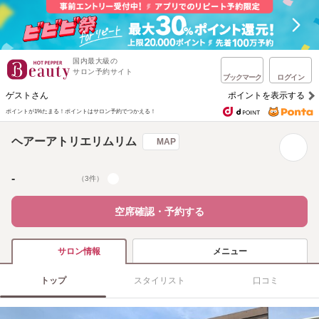
国内最大級の
サロン予約サイト
ブックマーク
ログイン
ゲストさん
ポイントを表示する
ポイントが1%たまる！
ポイントはサロン予約でつかえる！
ヘアーアトリエリムリム
MAP
-
（3件）
空席確認・予約する
メニュー
サロン情報
トップ
スタイリスト
口コミ