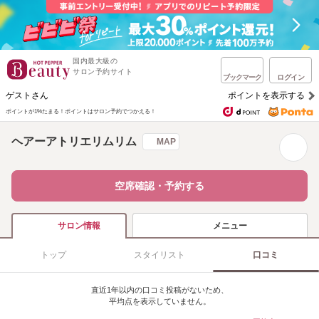
国内最大級の
サロン予約サイト
ブックマーク
ログイン
ゲストさん
ポイントを表示する
ポイントが1%たまる！
ポイントはサロン予約でつかえる！
ヘアーアトリエリムリム
MAP
空席確認・予約する
メニュー
サロン情報
トップ
スタイリスト
口コミ
直近1年以内の口コミ投稿がないため、
平均点を表示していません。