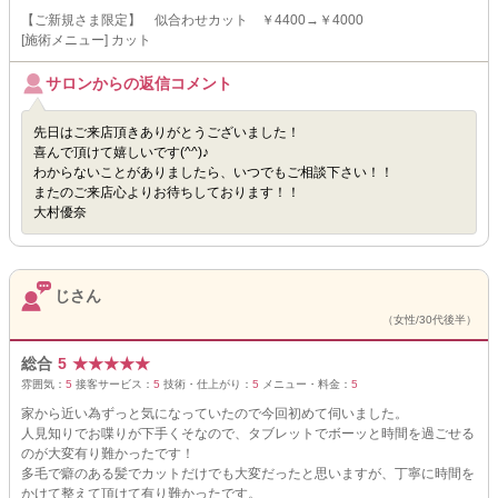
【ご新規さま限定】 似合わせカット ￥4400→￥4000
[施術メニュー] カット
サロンからの返信コメント
先日はご来店頂きありがとうございました！
喜んで頂けて嬉しいです(^^)♪
わからないことがありましたら、いつでもご相談下さい！！
またのご来店心よりお待ちしております！！
大村優奈
じさん
（女性/30代後半）
総合
5
★
★
★
★
★
雰囲気：
5
接客サービス：
5
技術・仕上がり：
5
メニュー・料金：
5
家から近い為ずっと気になっていたので今回初めて伺いました。
人見知りでお喋りが下手くそなので、タブレットでボーッと時間を過ごせる
のが大変有り難かったです！
多毛で癖のある髪でカットだけでも大変だったと思いますが、丁寧に時間を
かけて整えて頂けて有り難かったです。