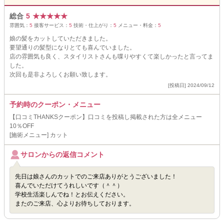
総合
5
★
★
★
★
★
雰囲気：
5
接客サービス：
5
技術・仕上がり：
5
メニュー・料金：
5
娘の髪をカットしていただきました。
要望通りの髪型になりとても喜んでいました。
店の雰囲気も良く、スタイリストさんも喋りやすくて楽しかったと言ってま
した。
次回も是非よろしくお願い致します。
[投稿日] 2024/09/12
予約時のクーポン・メニュー
【口コミTHANKSクーポン】口コミを投稿し掲載された方は全メニュー
10％OFF
[施術メニュー] カット
サロンからの返信コメント
先日は娘さんのカットでのご来店ありがとうございました！
喜んでいただけてうれしいです（＾＾）
学校生活楽しんでね！とお伝えください。
またのご来店、心よりお待ちしております。