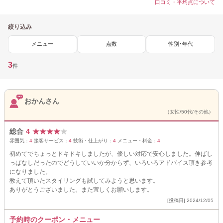
口コミ・平均点について
絞り込み
メニュー
点数
性別･年代
3
件
おかんさん
（女性/50代/その他）
総合
4
★
★
★
★
★
雰囲気：
4
接客サービス：
4
技術・仕上がり：
4
メニュー・料金：
4
初めてでちょっとドキドキしましたが、優しい対応で安心しました。伸ばし
っぱなしだったのでどうしていいか分からず、いろいろアドバイス頂き参考
になりました。
教えて頂いたスタイリングも試してみようと思います。
ありがとうございました。また宜しくお願いします。
[投稿日] 2024/12/05
予約時のクーポン・メニュー