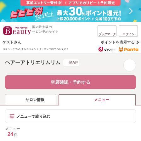
国内最大級の
サロン予約サイト
ブックマーク
ログイン
ゲストさん
ポイントを表示する
ポイントが1%たまる！
ポイントはサロン予約でつかえる！
ヘアーアトリエリムリム
MAP
空席確認・予約する
サロン情報
メニュー
メニューで絞り込む
メニュー
24
件