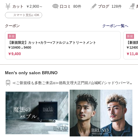
カット
￥2,900～
口コミ
80件
ブログ
128件
スマート支払いOK
クーポン
クーポン一覧へ
新規
新規
【新規限定】カット+カラー+ファルジュアトリートメント
【新規
￥10400→9400
￥1240
￥9,400
￥11,4
Men's only salon BRUNO
≪ご新規様も多数ご来店◎≫徳島文理大正門前/山城町/シャドウパーマ/
スキンフェード