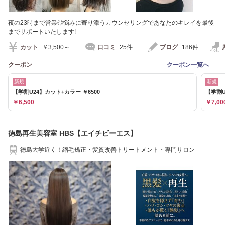
夜の23時まで営業◎悩みに寄り添うカウンセリングであなたのキレイを最後
までサポートいたします!
カット
￥3,500～
口コミ
25件
ブログ
186件
クーポン
クーポン一覧へ
新規
新規
【学割U24】カット+カラー ￥6500
【学割U
￥6,500
￥7,00
徳島再生美容室 HBS【エイチビーエス】
徳島大学近く！縮毛矯正・髪質改善トリートメント・専門サロン