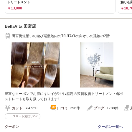
トリートメント
触りを
￥13,000
￥18,7
BellaVita 田宮店
田宮街道沿いの遊び場敷地内のTSUTAYAの向かいの建物の2階
豊富なクーポンでお得にキレイが叶う♪話題の髪質改善トリートメント/酸性
ストレートも取り扱っております!
カット
￥4,950
口コミ
296件
ブログ
1788件
スマート支払いOK
クーポン
クーポン一覧へ