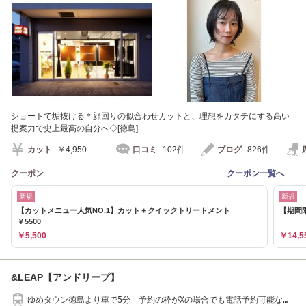
ショートで垢抜ける＊顔回りの似合わせカットと、理想をカタチにする高い
提案力で史上最高の自分へ◇[徳島]
カット
￥4,950
口コミ
102件
ブログ
826件
クーポン
クーポン一覧へ
新規
新規
【カットメニュー人気NO.1】カット＋クイックトリートメント
【期間限
￥5500
￥5,500
￥14,5
&LEAP【アンドリープ】
ゆめタウン徳島より車で5分 予約の枠がXの場合でも電話予約可能な場