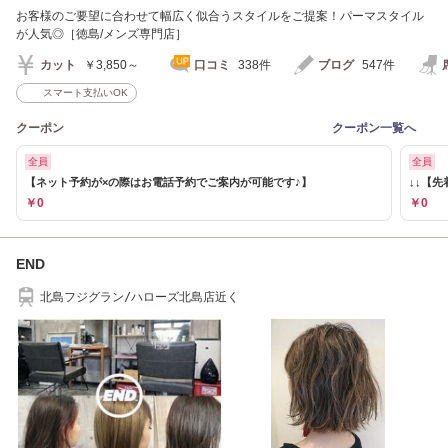
お客様のご要望に合わせて幅広く似合うスタイルをご提案！パーマスタイル
が人気◎［徳島/メンズ専門店］
カット
￥3,850～
口コミ
338件
ブログ
547件
スマート支払いOK
クーポン
クーポン一覧へ
全員
全員
【ネット予約が×の際はお電話予約でご案内が可能です♪】
↓↓【先
￥0
￥0
END
北島フジグラン/ハローズ北島店近く