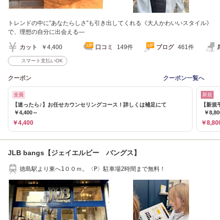
トレンドの中に”あなたらしさ”も引き出してくれる《大人かわいいスタイル》
で、理想の自分に出会える―
カット
￥4,400
口コミ
149件
ブログ
461件
スマート支払いOK
クーポン
クーポン一覧へ
全員
新規
【迷ったら♪】お任せカウンセリングコース！詳しくは補足にて
【新規
￥4,400～
￥8,80
￥4,400
￥8,80
JLB bangs【ジェイエルビー バングス】
徳島駅より東へ1００ｍ。〈P〉駐車場2時間まで無料！