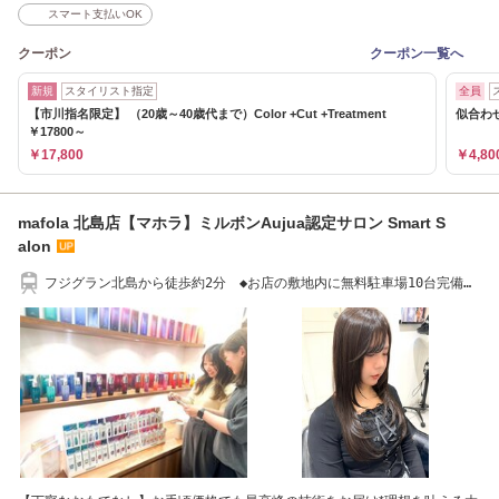
スマート支払いOK
クーポン
クーポン一覧へ
新規
スタイリスト指定
全員
【市川指名限定】 （20歳～40歳代まで）Color +Cut +Treatment
似合わせ
￥17800～
￥17,800
￥4,80
mafola 北島店【マホラ】ミルボンAujua認定サロン Smart S
alon
フジグラン北島から徒歩約2分 ◆お店の敷地内に無料駐車場10台完備し
ております ◆