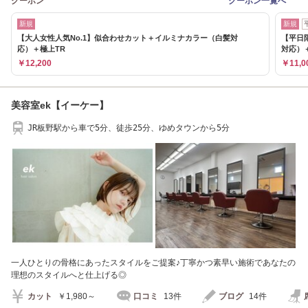
クーポン
クーポン一覧へ
新規
新規
【大人女性人気No.1】似合わせカット＋イルミナカラー（白髪対
【平日
応）＋極上TR
対応）
￥12,200
￥11,0
美容室ek【イーケー】
JR板野駅から車で5分、徒歩25分、ゆめタウンから5分
一人ひとりの骨格にあったスタイルをご提案♪丁寧かつ素早い施術であなたの
理想のスタイルへと仕上げる◎
カット
￥1,980～
口コミ
13件
ブログ
14件