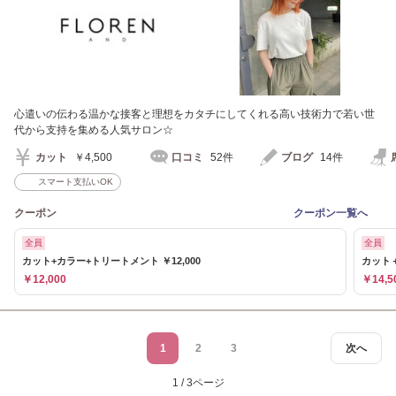
心遣いの伝わる温かな接客と理想をカタチにしてくれる高い技術力で若い世
代から支持を集める人気サロン☆
カット
￥4,500
口コミ
52件
ブログ
14件
スマート支払いOK
クーポン
クーポン一覧へ
全員
全員
カット+カラー+トリートメント ￥12,000
カット＋
￥12,000
￥14,5
1
2
3
次へ
1 / 3ページ