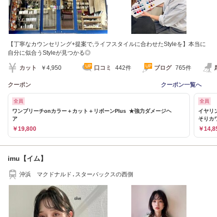
【丁寧なカウンセリング+提案で,ライフスタイルに合わせたStyleを】本当に
自分に似合うStyleが見つかる◎
カット
￥4,950
口コミ
442件
ブログ
765件
クーポン
クーポン一覧へ
全員
全員
ワンブリーチonカラー＋カット＋リボーンPlus ★強力ダメージヘ
イヤリ
ア
そりカ
￥19,800
￥14,8
imu【イム】
沖浜 マクドナルド.スターバックスの西側