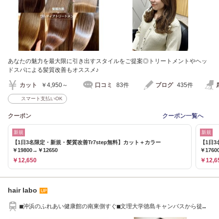
あなたの魅力を最大限に引き出すスタイルをご提案◎トリートメントやヘッ
ドスパによる髪質改善もオススメ♪
カット
￥4,950～
口コミ
83件
ブログ
435件
スマート支払いOK
クーポン
クーポン一覧へ
新規
新規
【1日3名限定・新規・髪質改善Tr7step無料】カット＋カラー
【1日
￥19800→￥12650
￥1760
￥12,650
￥12,6
hair labo
■沖浜のふれあい健康館の南東側すぐ■文理大学徳島キャンバスから徒歩
7分