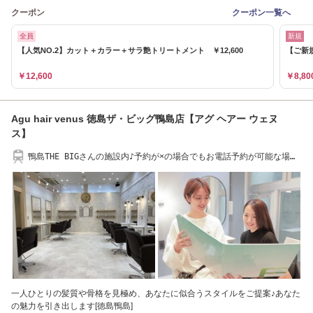
クーポン
クーポン一覧へ
全員
新規
【人気NO.2】カット＋カラー＋サラ艶トリートメント ￥12,600
【ご新規
￥12,600
￥8,80
Agu hair venus 徳島ザ・ビッグ鴨島店【アグ ヘアー ウェヌ
ス】
鴨島THE BIGさんの施設内♪予約が×の場合でもお電話予約が可能な場合
がございます♪
一人ひとりの髪質や骨格を見極め、あなたに似合うスタイルをご提案♪あなた
の魅力を引き出します[徳島鴨島]