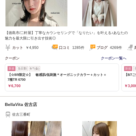
【徳島市/二軒屋】丁寧なカウンセリングで「なりたい」を叶える♪あなたの
魅力を最大限に引き出す技術◎
カット
￥4,950
口コミ
1285件
ブログ
4269件
クーポン
クーポン一覧へ
新規
当日割
8/7(金)
新規
【☆8/9限定☆】 敏感肌/低刺激＊オーガニックカラー＋カット＋
【8/7
7種TR 6700
￥6,700
￥3,00
BellaVita 佐古店
佐古三番町