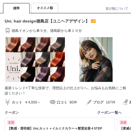
オススメ順
標準
並び順について
Uni. hair design徳島店【ユニヘアデザイン】
徳島イオンから車５分、徳島駅から車１０分
最新トレンド×丁寧な技術で、理想以上の仕上がりへ。お悩みもお気軽にご相
談ください！
カット
￥4,000～
口コミ
80件
ブログ
167件
クーポン
クーポン一覧へ
全員
全員
【艶感・透明感】Uni.カット＋イルミナカラー＋髪質改善４STEP
【脅威