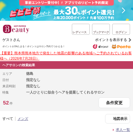
レディース
ブックマーク
ログイン
ゲストさん
ポイントを表示する
ポイントが1%たまる！
ポイントはサロン予約でつかえる！
【重要】熊本県熊本地方で発生した地震の影響のある地域へご予約されているお客
様へ（2026年7月28日）
ヘアサロンの検索結果
徳島
エリア
指定なし
日付
指定なし
来店時刻
一人ひとりに似合うヘアを提案してくれるサロン
特集
52
条件変更
件
すべて
メンズ
地図表示
求人一覧