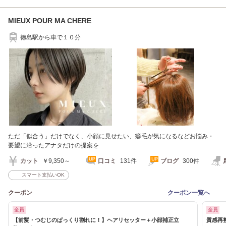
MIEUX POUR MA CHERE
徳島駅から車で１０分
ただ「似合う」だけでなく、小顔に見せたい、癖毛が気になるなどお悩み・
要望に沿ったアナタだけの提案を
カット
￥9,350～
口コミ
131件
ブログ
300件
スマート支払いOK
クーポン
クーポン一覧へ
全員
全員
【前髪・つむじのぱっくり割れに！】ヘアリセッター＋小顔補正立
質感再