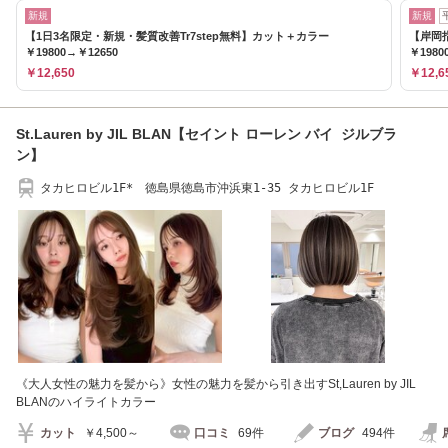
新規
新規
【1日3名限定・新規・髪質改善Tr7step無料】カット＋カラー
【岸岡
￥19800→￥12650
￥1980
￥12,650
￥12,6
St.Lauren by JIL BLAN【セイント ローレン バイ ジルブラ
ン】
タカヒロビル1F* 徳島県徳島市沖浜東1-35 タカヒロビル1F
《大人女性の魅力を髪から》女性の魅力を髪から引き出すSt,Lauren by JIL
BLANのハイライトカラー
カット
￥4,500～
口コミ
69件
ブログ
494件