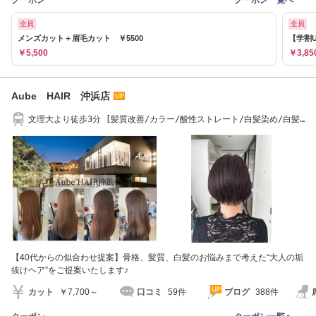
全員
全員
メンズカット＋眉毛カット ￥5500
【学割U
￥5,500
￥3,85
Aube HAIR 沖浜店
文理大より徒歩3分 [髪質改善/カラー/酸性ストレート/白髪染め/白髪
ぼかし/50代]
【40代からの似合わせ提案】骨格、髪質、白髪のお悩みまで考えた“大人の垢
抜けヘア”をご提案いたします♪
カット
￥7,700～
口コミ
59件
ブログ
388件