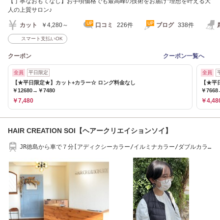
【丁寧なおもてなし】お手頃価格でも最高峰の技術をお届け*理想を叶える大
人の上質サロン♪
カット
￥4,280～
口コミ
226件
ブログ
338件
スマート支払いOK
クーポン
クーポン一覧へ
全員
平日限定
全員
【★平日限定★】カット+カラー☆ ロング料金なし
【★平
￥12680→￥7480
￥7668
￥7,480
￥4,48
HAIR CREATION SOI【ヘアークリエイションソイ】
JR徳島から車で７分[アディクシーカラー/イルミナカラー/ダブルカラ
ー]