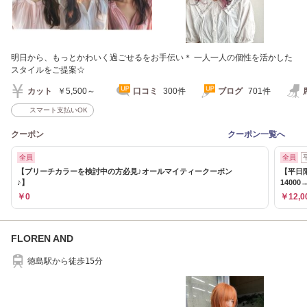
明日から、もっとかわいく過ごせるをお手伝い＊ 一人一人の個性を活かした
スタイルをご提案☆
カット
￥5,500～
口コミ
300件
ブログ
701件
スマート支払いOK
クーポン
クーポン一覧へ
全員
全員
【ブリーチカラーを検討中の方必見♪オールマイティークーポン
【平日
♪】
14000
￥0
￥12,0
FLOREN AND
徳島駅から徒歩15分