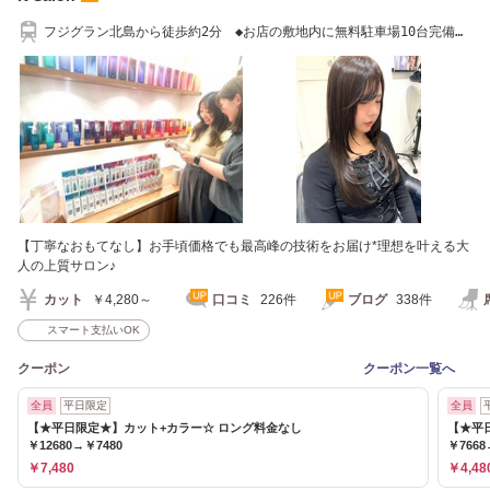
フジグラン北島から徒歩約2分 ◆お店の敷地内に無料駐車場10台完備し
ております ◆
【丁寧なおもてなし】お手頃価格でも最高峰の技術をお届け*理想を叶える大
人の上質サロン♪
カット
￥4,280～
口コミ
226件
ブログ
338件
スマート支払いOK
クーポン
クーポン一覧へ
全員
平日限定
全員
【★平日限定★】カット+カラー☆ ロング料金なし
【★平
￥12680→￥7480
￥7668
￥7,480
￥4,48