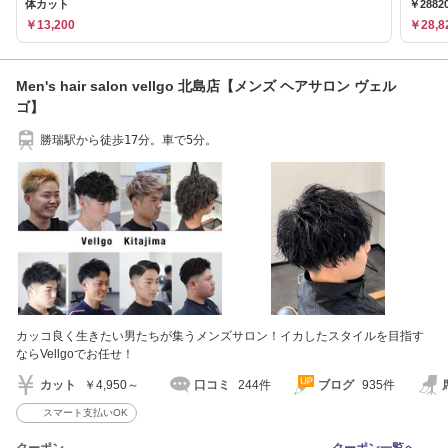
体カット
￥2882
￥13,200
￥28,8
Men's hair salon vellgo 北島店【メンズ ヘアサロン ヴェル
ゴ】
勝瑞駅から徒歩17分。車で5分。
カッコ良く生きたい男たちが集うメンズサロン！イカしたスタイルを目指す
ならVellgoでお任せ！
カット
￥4,950～
口コミ
244件
ブログ
935件
スマート支払いOK
クーポン
クーポン一覧へ