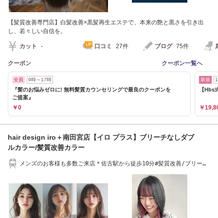
【髪質改善専門店】白髪改善×黒髪再生エステで、本来の艶と黒さを引き出
し、若々しい自信を。
カット
-
口コミ
27件
ブログ
75件
クーポン
クーポン一覧へ
全員
9時～17時
新規
『髪のお悩みゼロに! 無料髪質カウンセリングで最良のクーポンを
【Hbs
ご提案』
￥0
￥19,8
hair design iro＋南田宮店【イロ プラス】ブリーチなしダブ
ルカラー/髪質改善カラー
メンズのお客様も多数ご来店＊佐古駅から徒歩10分#髪質改善/ブリー
チ/ダブルカラー