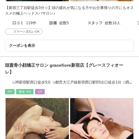
【新宿三丁目駅徒歩3分☆】頭の疲れが気になる方やお仕事帰りの方にもオス
スメの極上ヘッドスパサロン♪
口コミ
119件
設備
総数5
スタッフ
総数16人
スマート支払いOK
クーポンを表示
頭蓋骨小顔矯正サロン gracefiore新宿店【グレースフィオー
レ】
○JR新宿駅西口徒歩5分 ◯都営大江戸線新宿西口駅D5出口徒歩1分 ○西武
新宿駅徒歩5分
ﾘﾗｸ
整体･ｶｲﾛ
ｴｽﾃ