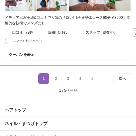
メディア出演実績&口コミで人気のサロン!【全身整体コース60分￥3600】本
格的な技術でメンズにも♪
口コミ
79件
設備
総数5
スタッフ
総数4人
スマート支払いOK
クーポンを表示
1
2
3
4
5
次へ
1 / 5ページ
ヘアトップ
ネイル・まつげトップ