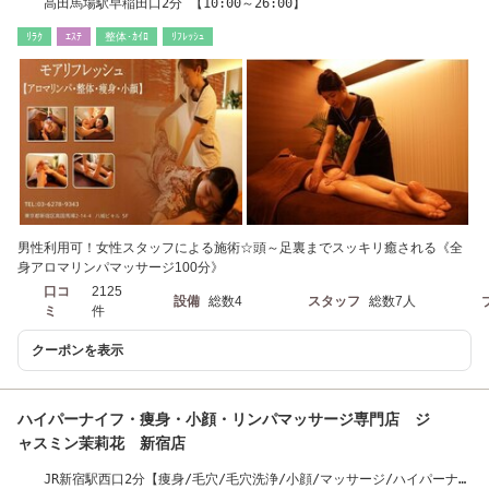
高田馬場駅早稲田口2分 【10:00～26:00】
ﾘﾗｸ
ｴｽﾃ
整体･ｶｲﾛ
ﾘﾌﾚｯｼｭ
男性利用可！女性スタッフによる施術☆頭～足裏までスッキリ癒される《全
身アロマリンパマッサージ100分》
口コ
2125
設備
総数4
スタッフ
総数7人
ミ
件
クーポンを表示
ハイパーナイフ・痩身・小顔・リンパマッサージ専門店 ジ
ャスミン茉莉花 新宿店
JR新宿駅西口2分【痩身/毛穴/毛穴洗浄/小顔/マッサージ/ハイパーナイ