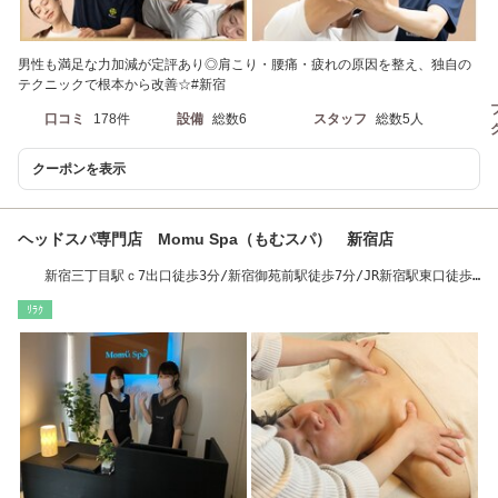
男性も満足な力加減が定評あり◎肩こり・腰痛・疲れの原因を整え、独自の
テクニックで根本から改善☆#新宿
口コミ
178件
設備
総数6
スタッフ
総数5人
クーポンを表示
ヘッドスパ専門店 Momu Spa（もむスパ） 新宿店
新宿三丁目駅ｃ7出口徒歩3分/新宿御苑前駅徒歩7分/JR新宿駅東口徒歩
11分
ﾘﾗｸ