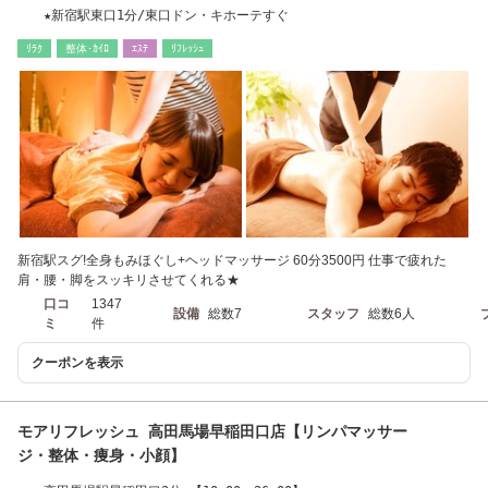
★新宿駅東口1分/東口ドン・キホーテすぐ
ﾘﾗｸ
整体･ｶｲﾛ
ｴｽﾃ
ﾘﾌﾚｯｼｭ
新宿駅スグ!全身もみほぐし+ヘッドマッサージ 60分3500円 仕事で疲れた
肩・腰・脚をスッキリさせてくれる★
口コ
1347
設備
総数7
スタッフ
総数6人
ミ
件
クーポンを表示
モアリフレッシュ 高田馬場早稲田口店【リンパマッサー
ジ・整体・痩身・小顔】