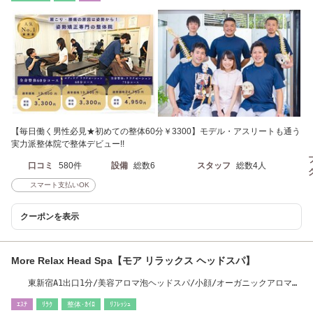
【毎日働く男性必見★初めての整体60分￥3300】モデル・アスリートも通う
実力派整体院で整体デビュー!!
口コミ
580件
設備
総数6
スタッフ
総数4人
スマート支払いOK
クーポンを表示
More Relax Head Spa【モア リラックス ヘッドスパ】
東新宿A1出口1分/美容アロマ泡ヘッドスパ/小顔/オーガニックアロマリ
ンパマッサージ
ｴｽﾃ
ﾘﾗｸ
整体･ｶｲﾛ
ﾘﾌﾚｯｼｭ