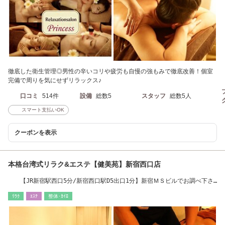
徹底した衛生管理◎男性の辛いコリや疲労も自慢の強もみで徹底改善！個室
完備で周りを気にせずリラックス♪
口コミ
514件
設備
総数5
スタッフ
総数5人
スマート支払いOK
クーポンを表示
本格台湾式リラク&エステ【健美苑】新宿西口店
【JR新宿駅西口5分/新宿西口駅D5出口1分】新宿ＭＳビルでお調べ下さ
い
ﾘﾗｸ
ｴｽﾃ
整体･ｶｲﾛ