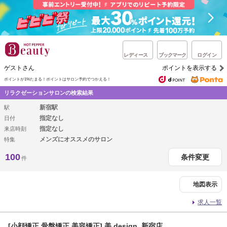
レディース
ブックマーク
ログイン
ゲストさん
ポイントを表示する
ポイントが1%たまる！
ポイントはサロン予約でつかえる！
リラクゼーションサロンの検索結果
新宿駅
駅
指定なし
日付
指定なし
来店時刻
メンズにオススメのサロン
特集
100
条件変更
件
地図表示
求人一覧
[小顔矯正 骨盤矯正 美容矯正] 美.design 新宿店