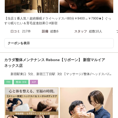
【当店１番人気！超絶睡眠ドライヘッドスパ80分￥9400→￥7900★】ぐっ
すり眠りたい＆育毛促進効果◎ #新宿
口コミ
217件
設備
総数6
スタッフ
総数10人
クーポンを表示
カラダ整体メンテナンス Rebone【リボーン】 新宿マルイア
ネックス店
新宿駅東口 5分、新宿三丁目駅 3分 [マッサージ/整体/ヘッドスパ/骨
盤矯正/足つぼ]
ﾘﾗｸ
整体･ｶｲﾛ
ｴｽﾃ