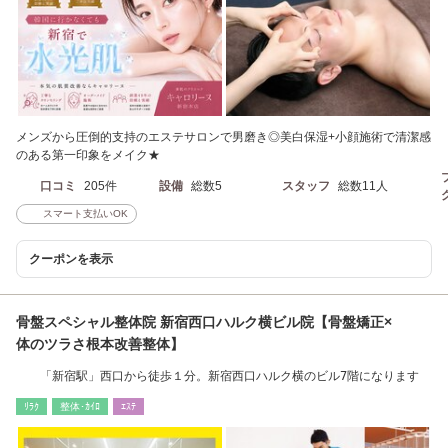
メンズから圧倒的支持のエステサロンで男磨き◎美白保湿+小顔施術で清潔感
のある第一印象をメイク★
口コミ
205件
設備
総数5
スタッフ
総数11人
スマート支払いOK
クーポンを表示
骨盤スペシャル整体院 新宿西口ハルク横ビル院【骨盤矯正×
体のツラさ根本改善整体】
「新宿駅」西口から徒歩１分。新宿西口ハルク横のビル7階になります
ﾘﾗｸ
整体･ｶｲﾛ
ｴｽﾃ