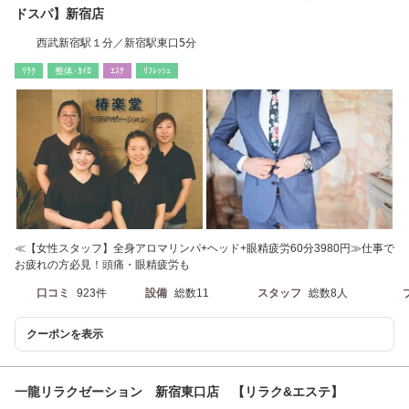
ドスパ】新宿店
西武新宿駅１分／新宿駅東口5分
ﾘﾗｸ
整体･ｶｲﾛ
ｴｽﾃ
ﾘﾌﾚｯｼｭ
≪【女性スタッフ】全身アロマリンパ+ヘッド+眼精疲労60分3980円≫仕事で
お疲れの方必見！頭痛・眼精疲労も
口コミ
923件
設備
総数11
スタッフ
総数8人
クーポンを表示
一龍リラクゼーション 新宿東口店 【リラク&エステ】