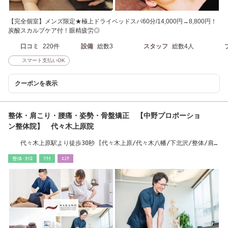
【完全個室】メンズ限定★極上ドライベッドスパ60分/14,000円→8,800円！
炭酸スカルプケア付！眼精疲労◎
口コミ
220件
設備
総数3
スタッフ
総数4人
スマート支払いOK
クーポンを表示
整体・肩こり・腰痛・姿勢・骨盤矯正 【中野プロポーショ
ン整体院】 代々木上原院
代々木上原駅より徒歩30秒 [代々木上原/代々木八幡/下北沢/整体/肩こ
り/腰痛]
整体･ｶｲﾛ
ﾘﾗｸ
ｴｽﾃ