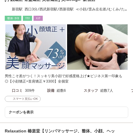
新宿駅 西口3分/西武新宿駅/西新宿駅 ≪小顔/歪み左右差/むくみ/たる
み/二重顎/痩身≫
整体･ｶｲﾛ
ﾘﾗｸ
ｴｽﾃ
男性こそ差がつく！スッキリ美小顔で好感度格上げ★ビジネス第一印象も
◎【小顔矯正+首肩矯正￥3300】全個室
口コミ
309件
設備
総数6
スタッフ
総数7人
スマート支払いOK
クーポンを表示
Relaxation 椿楽堂【リンパマッサージ、整体、小顔、ヘッ