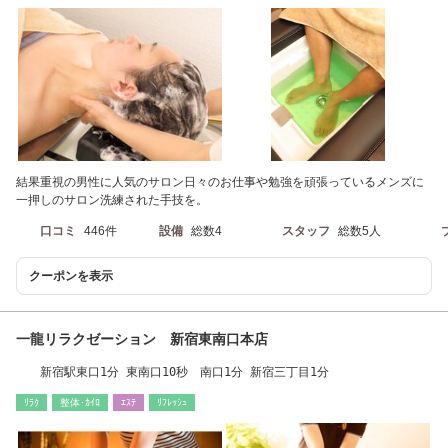
結果重視の男性に人気のサロン日々のお仕事や勉強を頑張っているメンズに
一押しのサロン洗練された手技を。
口コミ
446件
設備
総数4
スタッフ
総数5人
クーポンを表示
一龍リラクゼーション 新宿東南口本店
新宿駅東口1分 東南口10秒 南口1分 新宿三丁目1分
ﾘﾗｸ
整体･ｶｲﾛ
ｴｽﾃ
ﾘﾌﾚｯｼｭ