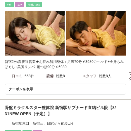
ぐそば
ﾘﾗｸ
ｴｽﾃ
整体･ｶｲﾛ
新宿2分/深夜迄営業★お疲れ解消整体＋足裏70分￥3980◇ヘッド+全身もみ
ほぐし+美脚リンパ+足つぼ90分￥5980
口コミ
558件
設備
総数8
スタッフ
総数8人
クーポンを表示
骨盤ミラクルスター整体院 新宿駅サブナード直結ビル院【8/
31NEW OPEN（予定）】
新宿駅東口・新宿三丁目駅から徒歩1分