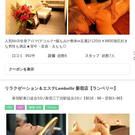
人気No3!全身アロマ(デコルテ+腸もみ)+整体or足裏計120分￥8800強圧好き
な男性も満足★背中・首肩・太もも◎
口コミ
992件
設備
総数6
スタッフ
総数7人
クーポンを表示
リラクゼーション＆エステLembellir 新宿店【ランベリー】
新宿駅東口徒歩5分/新宿三丁目駅徒歩2分/【朝10：00～翌朝3:00】
ﾘﾗｸ
ｴｽﾃ
整体･ｶｲﾛ
ﾘﾌﾚｯｼｭ