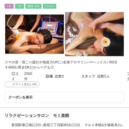
フ】
ｴｽﾃ
ﾘﾗｸ
整体･ｶｲﾛ
ﾘﾌﾚｯｼｭ
スマホ首・肩こり疲れや免疫力UPに♪全身アロマリンパ+ヘッドスパ60分
￥4660♪男女OKだからペアも◎
口コ
2000
設備
総数5
スタッフ
総数5人
ミ
件
スマート支払いOK
クーポンを表示
リラクゼーションサロン モミ楽館
新宿駅東口南口2分☆新宿三丁目駅A5出口1分 マルイ本館&大塚家具のす