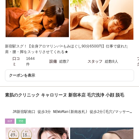
新宿駅スグ！【全身アロマリンパ+もみほぐし90分6500円】仕事で疲れた
肩・腰・脚をスッキリさせてくれる★
口コ
1644
設備
総数7
スタッフ
総数8人
ミ
件
クーポンを表示
素肌のクリニック キャロリーヌ 新宿本店 毛穴洗浄 小顔 脱毛
JR新宿駅南口 徒歩3分 NEWoMan(新南改札) 徒歩2分[毛穴/マッサー
ジ/メンズ/脱毛/韓国]
ｴｽﾃ
ﾘﾗｸ