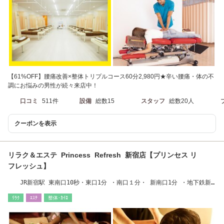
【61%OFF】腰痛改善×整体トリプルコース60分2,980円★辛い腰痛・体の不
調にお悩みの男性が続々来店中！
口コミ
511件
設備
総数15
スタッフ
総数20人
クーポンを表示
リラク＆エステ Princess Refresh 新宿店【プリンセス リ
フレッシュ】
JR新宿駅 東南口10秒・東口1分 ・南口１分・ 新南口1分 ・地下鉄新
宿三丁目E９口30秒
ﾘﾗｸ
ｴｽﾃ
整体･ｶｲﾛ