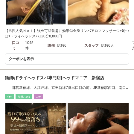
【男性人気Ｎｏ１】強め可◎首肩に効果◎全身リンパアロママッサージ+足つ
ぼ+トライへッドスパ120分8,800円
口コ
1045
設備
総数6
スタッフ
総数6人
ミ
件
クーポンを表示
[睡眠ドライヘッドスパ専門店]ヘッドマニア 新宿店
都営新宿線、大江戸線、京王新線7番出口目の前。JR新宿駅西口、南口
より徒歩4分[新宿]
ﾘﾗｸ
整体･ｶｲﾛ
ｴｽﾃ