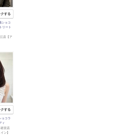
ークする
ヤ感ショコ
.トリート
 寒河江店【ア
】
ークする
感ショコラ
ディ
 山形若宮店
ェイン】