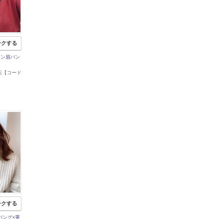
ークする
》オン眉バン
俣店【コード
ークする
めバング×重