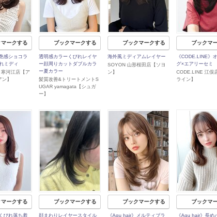
クマークする
ブックマークする
ブックマークする
ブックマ
r》艶感ショコラ
透明感カラーくびれレイヤ
海外風ミディアムレイヤー
《CODE.LINE
れミディ
ー顔周りカットダブルカラ
グ×エアリーセミ
SOYON 山形桜田店【ソヨ
ー夏カラー
ian 寒河江店【ア
ン】
CODE.LINE 江
アン】
髪質改善&トリートメントS
ライン】
UGAR yamagata【シュガ
ー】
クマークする
ブックマークする
ブックマークする
ブックマ
r》くびれ落ち着
顔まわりレイヤースタイル
《Agu hair》メルティブラ
《Agu hair》長