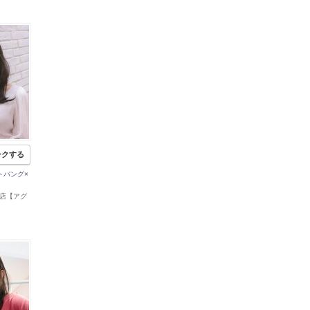
ークする
ストバング×
 山形店【アグ