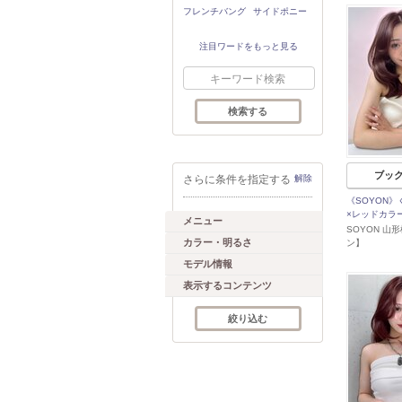
フレンチバング
サイドポニー
注目ワードをもっと見る
ブッ
さらに条件を指定する
解除
《SOYON
×レッドカラ
メニュー
SOYON 山
カラー・明るさ
ン】
モデル情報
表示するコンテンツ