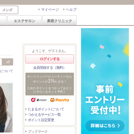
マイページ
ヘルプ
メンズ
ン
エステサロン
美容クリニック
ようこそ、ゲストさん。
ログインする
会員登録する（無料）
について
ホットペッパービューティーなら
1%
ポイントが
たまる！
ためたポイントをつかっておとく
にサロンをネット予約！
たまるポイントについて
つかえるサービス一覧
ポイント設定変更
ブックマーク