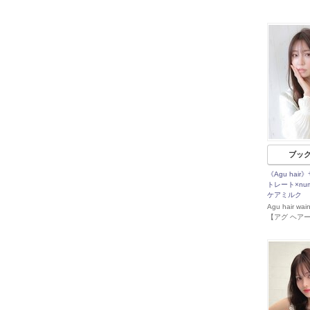
ブッ
《Agu hai
トレート×num
ケアミルク
Agu hair w
【アグ ヘア