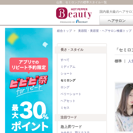
山形、セミロングの標準スタイル一覧
国内最大級のヘアサロ
ヘアサロン
総合トップ
>
美容院・美容室・ヘアサロン検索トップ
「セミロ
長さ・スタイル
すべて
標準
人
ミディアム
ショート
セミロング
ロング
ベリーショート
ヘアセット
ミセス
注目ワード
急上昇ワード
カチモリ
羽エクステ