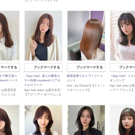
【アグ ヘアー ウェイン】
クマークする
ブックマークする
ブックマークする
ブックマ
r》サラ艶王道ス
《Agu hair》柔らか暖色カ
髪質改善ウルトワトリート
《Agu hair》ミ
berA.ベース
ラー内巻×numberA.ケアオ
メント
オンニヘア
イルスリーク
toto...by Ocean'S【トト バ
Agu hair axis
ain 山形若宮店
Agu hair owen 山形元木店
イオーシャンズ】
ヘアー アクシス】
ー ウェイン】
【アグ ヘアー オーウェン】