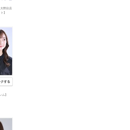
 山形大野目店
イト】
ークする
【レム】