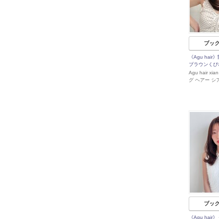
ブッ
《Agu hai
ブラウンくび
Agu hair x
グ ヘアー シ
ブッ
《Agu hai