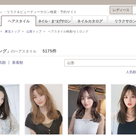
レディース
ン ・リラク＆ビューティーサロン検索・予約サイト
ヘアスタイル
ネイル・まつげサロン
ネイルカタログ
リラクサロ
>
東北トップ
>
山形トップ
>
ヘアスタイル検索/セミロング
ング」
5175件
のヘアスタイル
気順
新着順
山形
人気順