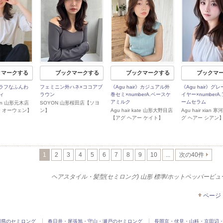
クマークする
ブックマークする
ブックマークする
ブックマ
r》ラフなふんわ
フェミニン外ハネ×ココアブ
《Agu hair》カジュアル外
《Agu hair》グ
ィ
ラウン
巻セミ×numberA.ベースケ
イヤー×numberA
アミルク
ームセラム
owen 山形元木店
SOYON 山形桜田店【ソヨ
ー オーウェン】
ン】
Agu hair kate 山形大野目店
Agu hair xian
【アグ ヘアー ケイト】
グ ヘアー シアン
1
2
3
4
5
6
7
8
9
10
...
次の40件
ヘアスタイル・髪型(セミロング) 山形 標準/ホットペッパービ
ページ
岡県のセミロング
春日井・尾張旭・守山・瀬戸のセミロング
長岡京・伏見・山科・京田辺