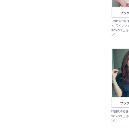
ブッ
《SOYON
ィ×ワインレ
SOYON 山
ン】
ブッ
韓国風ゆる巻
SOYON 山
ン】