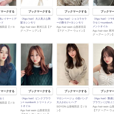
クマークする
ブックマークする
ブックマークする
ブックマ
》艶レイヤーミデ
《Agu hair》大人美人な艶
《Agu hair》ショコラカラ
《Agu hair》ツ
ッド
髪ヨシンモリ
ーの艶モテ×ヨシンモリ
ラセミ×numberA
メントオイル
形桜田店【ソヨ
Agu hair xian 寒河江店【ア
Agu hair wain 山形若宮店
グ ヘアー シアン】
【アグ ヘアー ウェイン】
Agu hair xian
グ ヘアー シアン
クマークする
ブックマークする
ブックマークする
ブックマ
セミ
《Agu hair》ピンクブラウ
マロンベージュ 小顔バング
《Agu hair》艶
ン× numberA.トリートメン
大人かわいいヘア
ブラウンくびれミ
形桜田店【ソヨ
トオイル
SOYON 山形桜田店【ソヨ
Agu hair wain
Agu hair wain 山形若宮店
ン】
【アグ ヘアー ウ