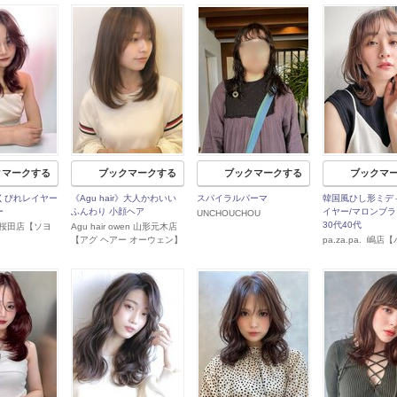
クマークする
ブックマークする
ブックマークする
ブックマ
》くびれレイヤー
《Agu hair》大人かわいい
スパイラルパーマ
韓国風ひし形ミデ
ー
ふんわり 小顔ヘア
イヤー/マロンブラ
UNCHOUCHOU
30代40代
形桜田店【ソヨ
Agu hair owen 山形元木店
【アグ ヘアー オーウェン】
pa.za.pa. 嶋