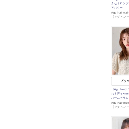
きセミロング×n
アバター
Agu hair w
【アグ ヘア
ブッ
《Agu hai
れミディ×num
バームセラム
Agu hair b
【アグ ヘア