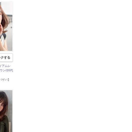
ークする
ィアムレ
ウン/20代
店【パザパ】