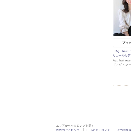
ブッ
《Agu hai
りカールミデ
Agu hair 
【アグ ヘア
エリアからセミロングを探す
渋谷のセミロング
山口のセミロング
その他静