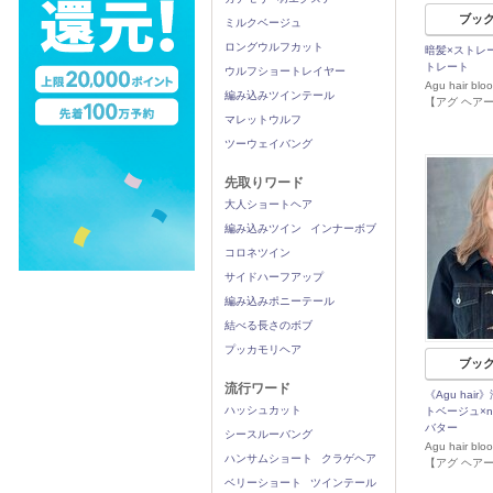
ブッ
ミルクベージュ
ロングウルフカット
暗髪×ストレ
トレート
ウルフショートレイヤー
Agu hair b
編み込みツインテール
【アグ ヘア
マレットウルフ
ツーウェイバング
先取りワード
大人ショートヘア
編み込みツイン
インナーボブ
コロネツイン
サイドハーフアップ
編み込みポニーテール
結べる長さのボブ
プッカモリヘア
ブッ
流行ワード
《Agu hai
ハッシュカット
トベージュ×nu
バター
シースルーバング
Agu hair b
ハンサムショート
クラゲヘア
【アグ ヘア
ベリーショート
ツインテール