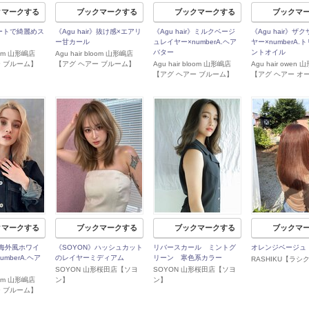
クマークする
ブックマークする
ブックマークする
ブックマ
ートで綺麗めス
《Agu hair》抜け感×エアリ
《Agu hair》ミルクベージ
《Agu hair》ザ
ー甘カール
ュレイヤー×numberA.ヘア
ヤー×numberA.
バター
ントオイル
loom 山形嶋店
Agu hair bloom 山形嶋店
ー ブルーム】
【アグ ヘアー ブルーム】
Agu hair bloom 山形嶋店
Agu hair owen
【アグ ヘアー ブルーム】
【アグ ヘアー オ
クマークする
ブックマークする
ブックマークする
ブックマ
r》海外風ホワイ
《SOYON》ハッシュカット
リバースカール ミントグ
オレンジベージュ
mberA.ヘア
のレイヤーミディアム
リーン 寒色系カラー
RASHIKU【ラシ
SOYON 山形桜田店【ソヨ
SOYON 山形桜田店【ソヨ
loom 山形嶋店
ン】
ン】
ー ブルーム】