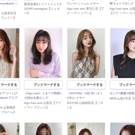
umberA.ヘ
ウン×ハッシュレイヤー
軽ウェーブロング
髪質改善&トリートメントS
UGAR yamagata【シュガ
Agu hair xian 寒河江店【ア
Agu hair kate
ain 山形若宮店
ー】
グ ヘアー シアン】
【アグ ヘアー ケ
ー ウェイン】
クマークする
ブックマークする
ブックマークする
ブックマ
r》エアリーくび
《Agu hair》うるツヤ暗髪×
《SOYON》小顔 外ハネく
ロング×艶髪×韓国
berA.アクア
小顔ゆる巻ロング
びれレイヤー
REM 山形1号店
Agu hair axis 山形店【アグ
SOYON 山形桜田店【ソヨ
loom 山形嶋店
ヘアー アクシス】
ン】
ー ブルーム】