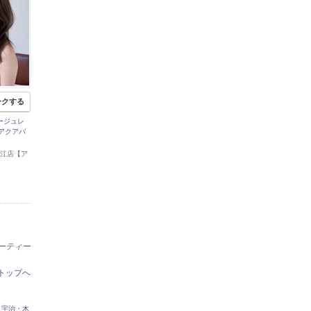
ークする
レージュレ
.アクアバ
 寒河江店【ア
】
ューティー
トップへ
・宇治・木