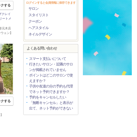
ログインすると会員情報に保存できます
ークする
サロン
クザクレイ
スタイリスト
トリートメ
クーポン
ヘアスタイル
 山形元木店
ーウェン】
ネイルデザイン
よくある問い合わせ
スマート支払いについて
行きたいサロン・近隣のサロ
ンが掲載されていません
ポイントはどこのサロンで使
えますか？
子供や友達の分の予約も代理
でネット予約できますか？
予約をキャンセルしたい
ークする
「無断キャンセル」と表示が
出て、ネット予約ができない
ク】