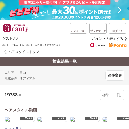
レディース
ブックマーク
ログイン
ゲストさん
ポイントを表示する
ポイントが1%たまる！ポイントはサロン予約でつかえる！
ヘアスタイルトップ
検索結果一覧
エリア
富山
条件変更
検索条件
ミディアム
19388
件
ヘアスタイル動画
0:15
0:07
0:13
0:1