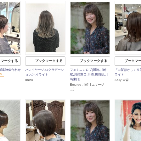
クマークする
ブックマークする
ブックマークする
ブックマ
大森駅#似合わせ
バレイヤージュ/グラデーシ
フェミニンロブ[川崎,川崎
『白髪ぼかし』立
P
ョン/ハイライト
駅,川崎東口,川崎,川崎駅,川
ライト
崎東口]
unico
Sally 大森
Emerge 川崎【エマージ
ュ】