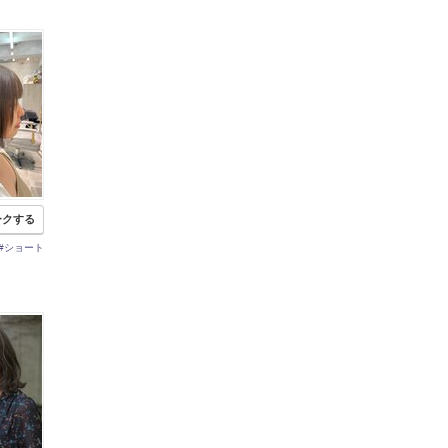
ークする
#ショート