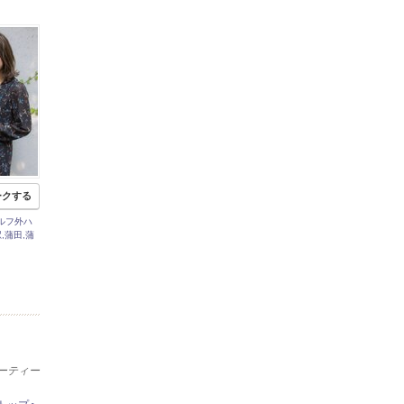
ークする
ルフ外ハ
,蒲田,蒲
】
ーティー