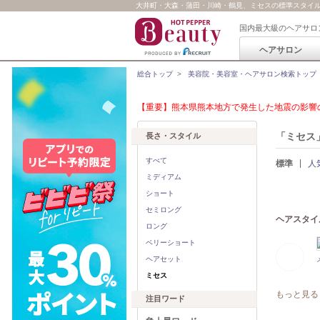
大井町・大森・蒲田・川崎・鶴見、ミセスの標準スタイ
国内最大級のヘアサロ
ヘアサロン
総合トップ
>
美容院・美容室・ヘアサロン検索トップ
【重要】熊本県熊本地方で発生した地震の影響の
「ミセス
長さ・スタイル
すべて
標準
人
ミディアム
ショート
セミロング
ヘアスタイ
ロング
ベリーショート
ヘアセット
ミセス
もっと見る
注目ワード