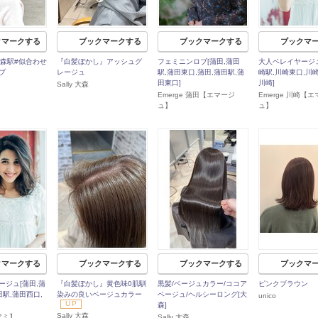
クマークする
ブックマークする
ブックマークする
ブックマ
大森駅#似合わせ
『白髪ぼかし』アッシュグ
フェミニンロブ[蒲田,蒲田
大人ベレイヤージュ
ブ
レージュ
駅,蒲田東口,蒲田,蒲田駅,蒲
崎駅,川崎東口,川崎
田東口]
川崎]
Sally 大森
Emerge 蒲田【エマージ
Emerge 川崎【
ュ】
ュ】
クマークする
ブックマークする
ブックマークする
ブックマ
ージュ[蒲田,蒲
『白髪ぼかし』黄色味0肌馴
黒髪/ベージュカラー/ココア
ピンクブラウン
田駅,蒲田西口,
染みの良いベージュカラー
ベージュ/ヘルシーロング[大
unico
UP
森]
Sally 大森
アミ】
Sally 大森