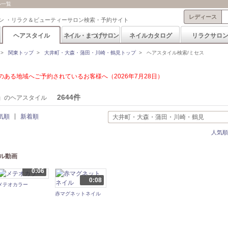
ル一覧
レディース
ン ・リラク＆ビューティーサロン検索・予約サイト
ヘアスタイル
ネイル・まつげサロン
ネイルカタログ
リラクサロ
>
関東トップ
>
大井町・大森・蒲田・川崎・鶴見トップ
>
ヘアスタイル検索/ミセス
ある地域へご予約されているお客様へ（2026年7月28日）
」
2644件
のヘアスタイル
気順
新着順
大井町・大森・蒲田・川崎・鶴見
人気順
ル動画
0:06
0:08
メテオカラー
赤マグネットネイル