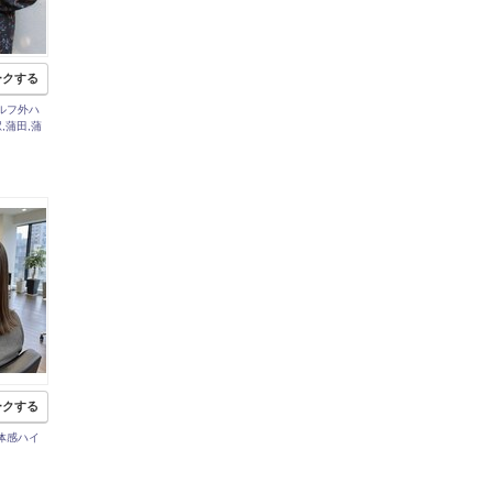
ークする
ルフ外ハ
,蒲田,蒲
】
ークする
体感ハイ