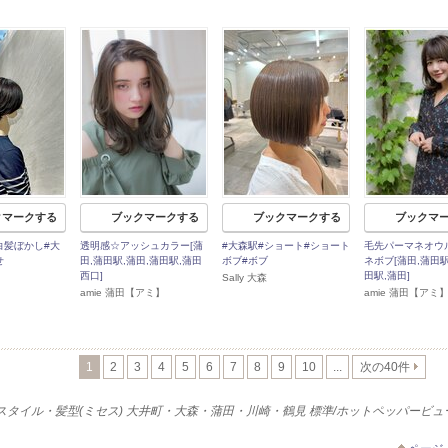
クマークする
ブックマークする
ブックマークする
ブックマ
白髪ぼかし#大
透明感☆アッシュカラー[蒲
#大森駅#ショート#ショート
毛先パーマネオウ
せ
田,蒲田駅,蒲田,蒲田駅,蒲田
ボブ#ボブ
ネボブ[蒲田,蒲田駅
西口]
田駅,蒲田]
Sally 大森
amie 蒲田【アミ】
amie 蒲田【アミ
1
2
3
4
5
6
7
8
9
10
...
次の40件
スタイル・髪型(ミセス) 大井町・大森・蒲田・川崎・鶴見 標準/ホットペッパービュ