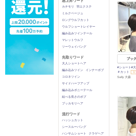
急上昇ワード
カチモリ
羽エクステ
ミルクベージュ
ロングウルフカット
ウルフショートレイヤー
編み込みツインテール
マレットウルフ
ツーウェイバング
先取りワード
ブッ
大人ショートヘア
#ショート#
編み込みツイン
インナーボブ
＃カット
U
コロネツイン
Sally 大森
サイドハーフアップ
編み込みポニーテール
結べる長さのボブ
プッカモリヘア
流行ワード
ハッシュカット
シースルーバング
ハンサムショート
クラゲヘア