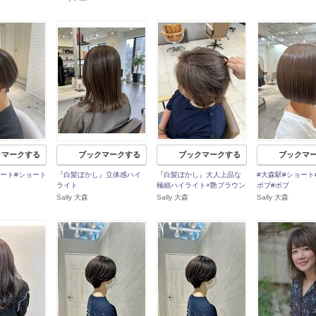
クマークする
ブックマークする
ブックマークする
ブックマ
ョート#ショート
『白髪ぼかし』立体感ハイ
『白髪ぼかし』大人上品な
#大森駅#ショート
ライト
極細ハイライト×艶ブラウン
ボブ#ボブ
Sally 大森
Sally 大森
Sally 大森