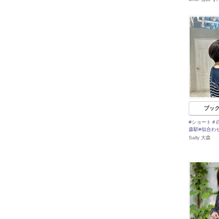
ブッ
#ショート＃
森駅#似合わ
Sally 大森