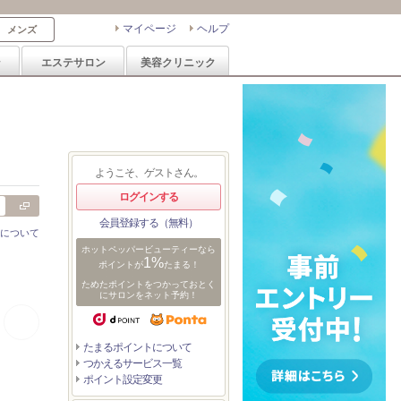
マイページ
ヘルプ
メンズ
ン
エステサロン
美容クリニック
ようこそ、ゲストさん。
ログインする
会員登録する（無料）
について
ホットペッパービューティーなら
1%
ポイントが
たまる！
ためたポイントをつかっておとく
にサロンをネット予約！
たまるポイントについて
つかえるサービス一覧
ポイント設定変更