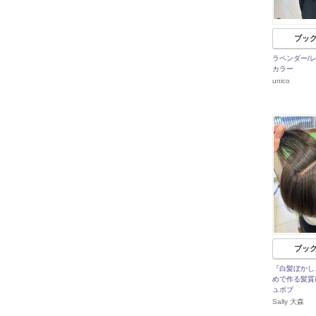
ブッ
ラベンダー/
カラー
unico
ブッ
『白髪ぼかし
めで作る髪質
ュボブ
Sally 大森