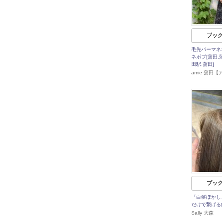
ブッ
毛先パーマネ
ネボブ[蒲田,
田駅,蒲田]
amie 蒲田【
ブッ
『白髪ぼかし
だけで繋げる
Sally 大森