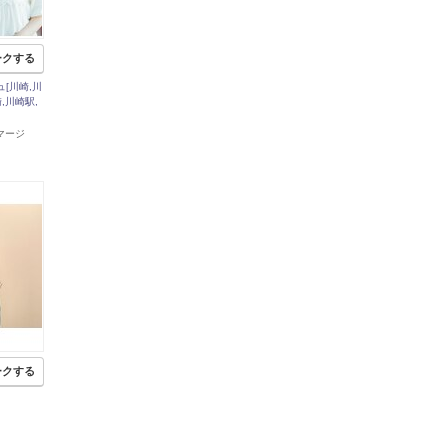
ークする
[川崎,川
,川崎駅,
エマージ
ークする