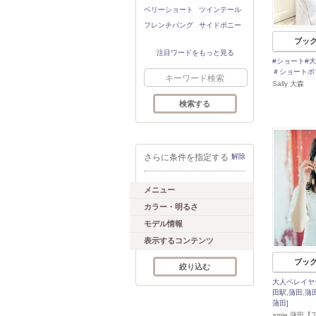
ベリーショート
ツインテール
フレンチバング
サイドポニー
ブッ
注目ワードをもっと見る
#ショート#
＃ショートボ
Sally 大森
さらに条件を指定する
解除
メニュー
カラー・明るさ
モデル情報
表示するコンテンツ
ブッ
大人ベレイヤ
田駅,蒲田,蒲
蒲田]
amie 蒲田【