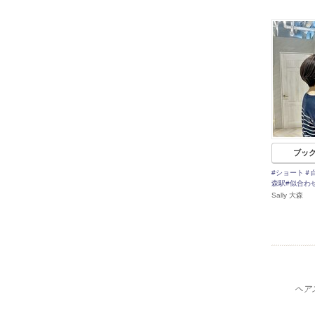
ブッ
#ショート＃
森駅#似合わ
Sally 大森
ヘア