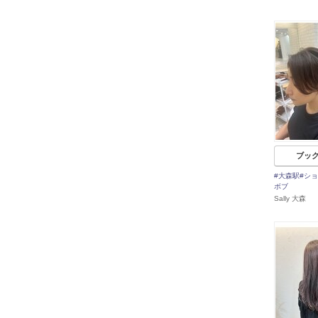
ブッ
#大森駅#シ
ボブ
Sally 大森