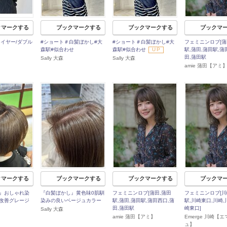
クマークする
ブックマークする
ブックマークする
ブックマ
レイヤー/ダブル
#ショート＃白髪ぼかし#大
#ショート＃白髪ぼかし#大
フェミニンロブ[蒲
森駅#似合わせ
森駅#似合わせ
UP
駅,蒲田,蒲田駅,蒲
田,蒲田駅
Sally 大森
Sally 大森
amie 蒲田【アミ
クマークする
ブックマークする
ブックマークする
ブックマ
』おしゃれ染
『白髪ぼかし』黄色味0肌馴
フェミニンロブ[蒲田,蒲田
フェミニンロブ[川
改善グレージ
染みの良いベージュカラー
駅,蒲田,蒲田駅,蒲田西口,蒲
駅,川崎東口,川崎,
田,蒲田駅
崎東口]
Sally 大森
amie 蒲田【アミ】
Emerge 川崎【
ュ】