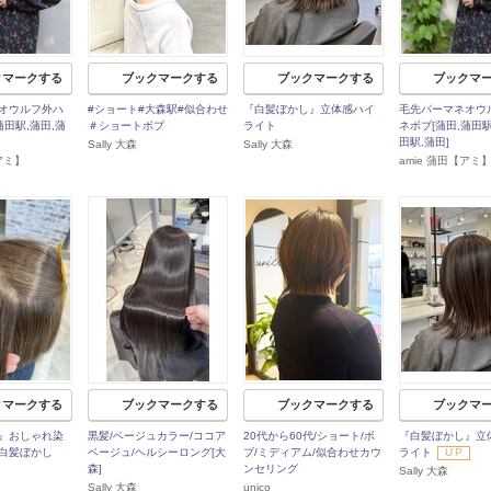
クマークする
ブックマークする
ブックマークする
ブックマ
オウルフ外ハ
#ショート#大森駅#似合わせ
『白髪ぼかし』立体感ハイ
毛先パーマネオウ
蒲田駅,蒲田,蒲
＃ショートボブ
ライト
ネボブ[蒲田,蒲田駅
田駅,蒲田]
Sally 大森
Sally 大森
アミ】
amie 蒲田【アミ
クマークする
ブックマークする
ブックマークする
ブックマ
』おしゃれ染
黒髪/ベージュカラー/ココア
20代から60代/ショート/ボ
『白髪ぼかし』立
白髪ぼかし
ベージュ/ヘルシーロング[大
ブ/ミディアム/似合わせカウ
ライト
UP
森]
ンセリング
Sally 大森
Sally 大森
unico