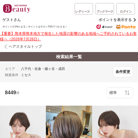
レディース
ブックマーク
ログイン
ゲストさん
ポイントを表示する
ポイントが1%たまる！ポイントはサロン予約でつかえる！
【重要】熊本県熊本地方で発生した地震の影響のある地域へご予約されているお客
様へ（2026年7月28日）
ヘアスタイルトップ
検索結果一覧
エリア
八千代・佐倉・鎌ヶ谷・成田
条件変更
検索条件
ミセス
8449
件