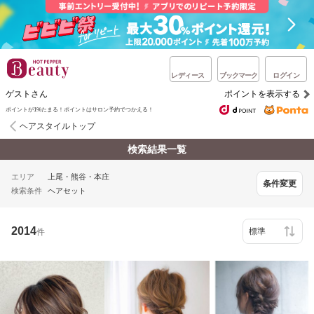
レディース
ブックマーク
ログイン
ゲストさん
ポイントを表示する
ポイントが1%たまる！ポイントはサロン予約でつかえる！
ヘアスタイルトップ
検索結果一覧
エリア
上尾・熊谷・本庄
条件変更
検索条件
ヘアセット
2014
件