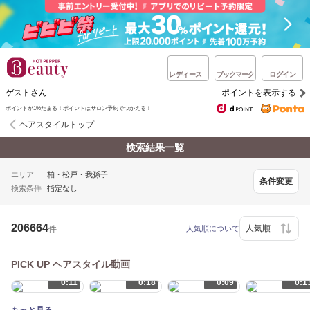
レディース
ブックマーク
ログイン
ゲストさん
ポイントを表示する
ポイントが1%たまる！ポイントはサロン予約でつかえる！
ヘアスタイルトップ
検索結果一覧
エリア
柏・松戸・我孫子
条件変更
検索条件
指定なし
206664
件
人気順について
PICK UP ヘアスタイル動画
0:11
0:18
0:09
0:1