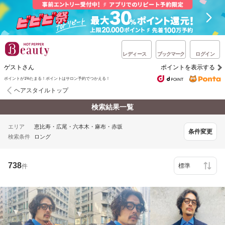
レディース
ブックマーク
ログイン
ゲストさん
ポイントを表示する
ポイントが1%たまる！ポイントはサロン予約でつかえる！
ヘアスタイルトップ
検索結果一覧
エリア
恵比寿・広尾・六本木・麻布・赤坂
条件変更
検索条件
ロング
738
件