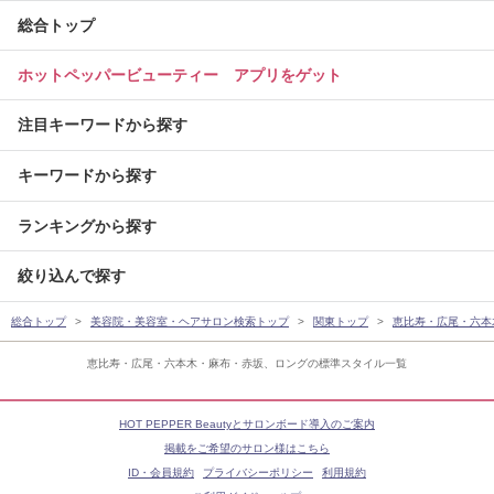
総合トップ
ホットペッパービューティー アプリをゲット
注目キーワードから探す
キーワードから探す
ランキングから探す
絞り込んで探す
総合トップ
美容院・美容室・ヘアサロン検索トップ
関東トップ
恵比寿・広尾・六本
恵比寿・広尾・六本木・麻布・赤坂、ロングの標準スタイル一覧
HOT PEPPER Beautyとサロンボード導入のご案内
掲載をご希望のサロン様はこちら
ID・会員規約
プライバシーポリシー
利用規約