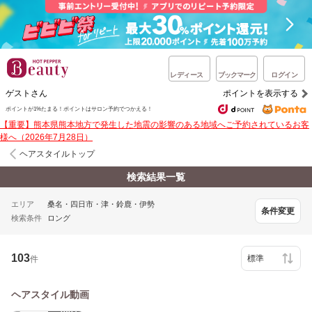
レディース
ブックマーク
ログイン
ゲストさん
ポイントを表示する
ポイントが1%たまる！ポイントはサロン予約でつかえる！
【重要】熊本県熊本地方で発生した地震の影響のある地域へご予約されているお客
様へ（2026年7月28日）
ヘアスタイルトップ
検索結果一覧
エリア
桑名・四日市・津・鈴鹿・伊勢
条件変更
検索条件
ロング
103
件
ヘアスタイル動画