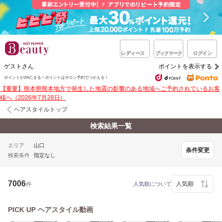
レディース
ブックマーク
ログイン
ゲストさん
ポイントを表示する
ポイントが1%たまる！ポイントはサロン予約でつかえる！
【重要】熊本県熊本地方で発生した地震の影響のある地域へご予約されているお客
様へ（2026年7月28日）
ヘアスタイルトップ
検索結果一覧
エリア
山口
条件変更
検索条件
指定なし
7006
件
人気順について
PICK UP ヘアスタイル動画