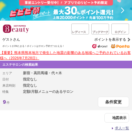
レディース
ブックマーク
ログイン
ゲストさん
ポイントを表示する
ポイントが1%たまる！
ポイントはサロン予約でつかえる！
【重要】熊本県熊本地方で発生した地震の影響のある地域へご予約されているお客
様へ（2026年7月28日）
エステサロンの検索結果
新宿・高田馬場・代々木
エリア
指定なし
日付
指定なし
来店時刻
定額/月額メニューのあるサロン
特集
9
条件変更
件
地図表示
求人一覧