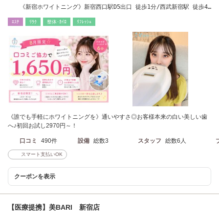
《新宿ホワイトニング》新宿西口駅D5出口 徒歩1分/西武新宿駅 徒歩4
分/新宿駅 徒歩6分
ｴｽﾃ
ﾘﾗｸ
整体･ｶｲﾛ
ﾘﾌﾚｯｼｭ
《誰でも手軽にホワイトニングを》通いやすさ◎お客様本来の白い美しい歯
へ♪初回お試し2970円～！
口コミ
490件
設備
総数3
スタッフ
総数6人
スマート支払いOK
クーポンを表示
【医療提携】美BARI 新宿店