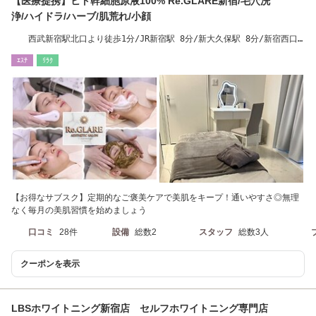
【医療提携】ヒト幹細胞原液100% Re.GLARE新宿/毛穴洗
浄/ハイドラ/ハーブ/肌荒れ/小顔
西武新宿駅北口より徒歩1分/JR新宿駅 8分/新大久保駅 8分/新宿西口
駅/大久保駅/東新宿
ｴｽﾃ
ﾘﾗｸ
【お得なサブスク】定期的なご褒美ケアで美肌をキープ！通いやすさ◎無理
なく毎月の美肌習慣を始めましょう
口コミ
28件
設備
総数2
スタッフ
総数3人
クーポンを表示
LBSホワイトニング新宿店 セルフホワイトニング専門店