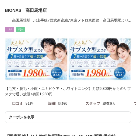
BIONAS 高田馬場店
高田馬場駅 JR山手線/西武新宿線/東京メトロ東西線 高田馬場駅より
徒歩2分
ｴｽﾃ
ﾘﾗｸ
【毛穴・脱毛・小顔・ニキビケア・ホワイトニング】月額9,800円からのサブ
スクで通い放題♪初回1,980円
口コミ
91件
設備
総数6
スタッフ
総数6人
クーポンを表示