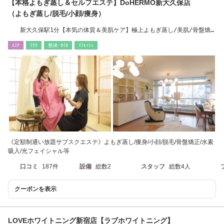
【本格よもぎ蒸し＆セルフエステ】DoHERMO新大久保店
（よもぎ蒸し/脱毛/小顔/痩身）
新大久保駅1分【本気の体質＆美肌ケア】極上よもぎ蒸し/美肌/骨盤矯
正/水素吸引
ｴｽﾃ
ﾘﾗｸ
整体･ｶｲﾛ
ﾘﾌﾚｯｼｭ
《定額制通い放題サブスクエステ》よもぎ蒸し/痩身/小顔/脱毛/骨盤矯正/水素
吸入/光フェイシャル等
口コミ
187件
設備
総数2
スタッフ
総数4人
クーポンを表示
LOVEホワイトニング新宿店【ラブホワイトニング】