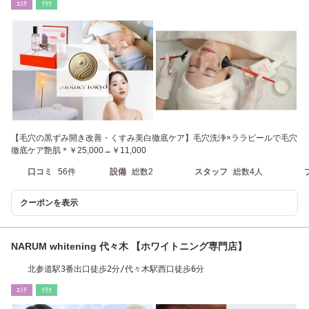
ｴｽﾃ
ﾘﾗｸ
【毛穴の黒ずみ開き改善・くすみ美白徹底ケア】毛穴洗浄×ララピールで毛穴
徹底ケア艶肌＊￥25,000→￥11,000
口コミ
56件
設備
総数2
スタッフ
総数4人
クーポンを表示
NARUM whitening 代々木 【ホワイトニング専門店】
北参道駅3番出口徒歩2分/代々木駅西口徒歩6分
ｴｽﾃ
ﾘﾗｸ