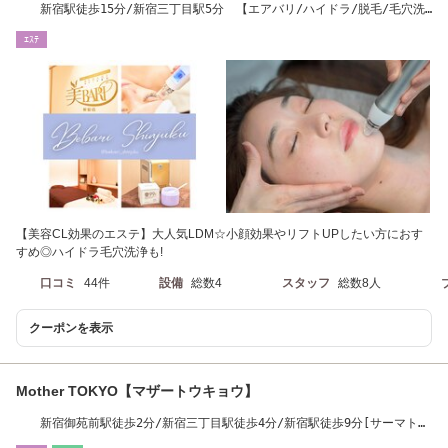
新宿駅徒歩15分/新宿三丁目駅5分 【エアバリ/ハイドラ/脱毛/毛穴洗
浄/毛穴ケア】
ｴｽﾃ
【美容CL効果のエステ】大人気LDM☆小顔効果やリフトUPしたい方におす
すめ◎ハイドラ毛穴洗浄も!
口コミ
44件
設備
総数4
スタッフ
総数8人
クーポンを表示
Mother TOKYO【マザートウキョウ】
新宿御苑前駅徒歩2分/新宿三丁目駅徒歩4分/新宿駅徒歩9分[サーマトリ
ックス/毛穴]