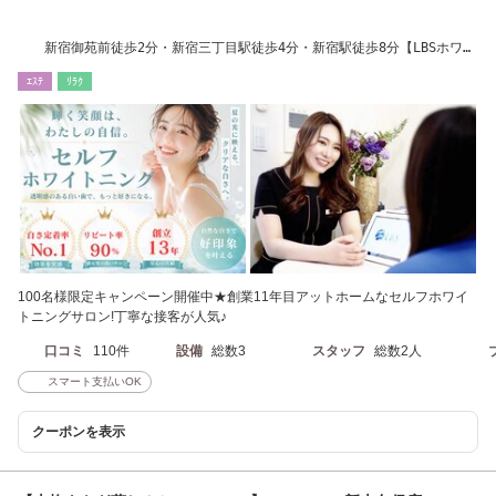
新宿御苑前徒歩2分・新宿三丁目駅徒歩4分・新宿駅徒歩8分【LBSホワイ
トニング新宿店】
ｴｽﾃ
ﾘﾗｸ
100名様限定キャンペーン開催中★創業11年目アットホームなセルフホワイ
トニングサロン!丁寧な接客が人気♪
口コミ
110件
設備
総数3
スタッフ
総数2人
スマート支払いOK
クーポンを表示