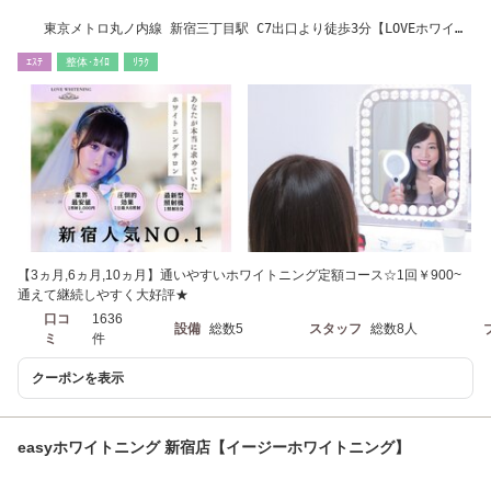
東京メトロ丸ノ内線 新宿三丁目駅 C7出口より徒歩3分【LOVEホワイト
ニング新宿店】
ｴｽﾃ
整体･ｶｲﾛ
ﾘﾗｸ
【3ヵ月,6ヵ月,10ヵ月】通いやすいホワイトニング定額コース☆1回￥900~
通えて継続しやすく大好評★
口コ
1636
設備
総数5
スタッフ
総数8人
ミ
件
クーポンを表示
easyホワイトニング 新宿店【イージーホワイトニング】