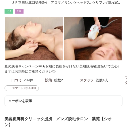
ＪＲ立川駅北口徒歩3分 アロマ／リンパ/ヘッドスパ/リフレ/隠れ家サ
ロン
ﾘﾗｸ
ｴｽﾃ
夏の脱毛キャンペーン中★お肌に負担をかけない美肌脱毛/都度払いで安心♪
まずはお気軽にご相談ください◎
口コミ
289件
設備
総数2
スタッフ
総数4人
スマート支払いOK
クーポンを表示
美容皮膚科クリニック提携 メンズ脱毛サロン 紫苑【シオ
ン】