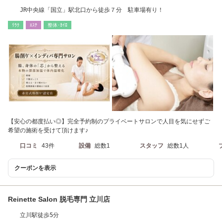
JR中央線「国立」駅北口から徒歩７分 駐車場有り！
ﾘﾗｸ
ｴｽﾃ
整体･ｶｲﾛ
【安心の都度払い◎】完全予約制のプライベートサロンで人目を気にせずご
希望の施術を受けて頂けます♪
口コミ
43件
設備
総数1
スタッフ
総数1人
クーポンを表示
Reinette Salon 脱毛専門 立川店
立川駅徒歩5分