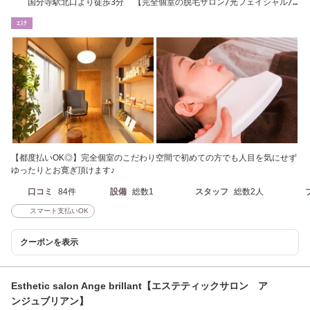
国分寺駅北口より徒歩3分 【完全個室の脱毛サロン/光フェイシャル/
バスト/VIO/脱毛】
ｴｽﾃ
【都度払いOK◎】完全個室のこだわり空間で初めての方でも人目を気にせず
ゆったりとお寛ぎ頂けます♪
口コミ
84件
設備
総数1
スタッフ
総数2人
スマート支払いOK
クーポンを表示
Esthetic salon Ange brillant【エステティックサロン ア
ンジュブリアン】