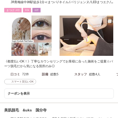
JR青梅線中神駅徒歩1分≪まつパ/ネイル/パリジェンヌ/LEDまつエク/
昭島/立川≫
まつげ･ﾒｲｸ
ﾈｲﾙ
ｴｽﾃ
《都度払いOK！》丁寧なカウンセリングでお客様に合った施術をご提案☆パ
ーツ脱毛だから気になる箇所のみ◎
口コミ
72件
設備
総数5
スタッフ
総数4人
スマート支払いOK
クーポンを表示
美肌脱毛 &uks 国分寺