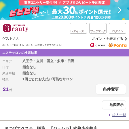
レディース
ブックマーク
ログイン
ゲストさん
ポイントを表示する
ポイントが1%たまる！
ポイントはサロン予約でつかえる！
エステサロンの検索結果
八王子・立川・国立・多摩・日野
エリア
指定なし
日付
指定なし
来店時刻
1回ごとにお支払い可能なサロン
特集
21
条件変更
件
地図表示
求人一覧
まつげエクステ 脱毛 【ジェシカ】武蔵小金井店