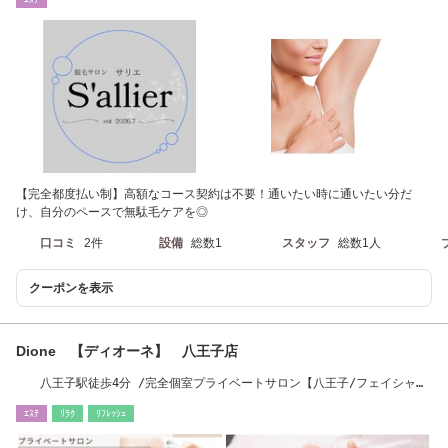
【完全都度払い制】高額なコース契約は不要！通いたい時に通いたい分だ
け、自分のペースで無駄毛ケアを◎
口コミ
2件
設備
総数1
スタッフ
総数1人
クーポンを表示
Dione 【ディオーネ】 八王子店
八王子駅徒歩4分 /完全個室プライベートサロン【八王子/フェイシャル
エステ/脱毛】
ｴｽﾃ
ﾘﾗｸ
ﾘﾌﾚｯｼｭ