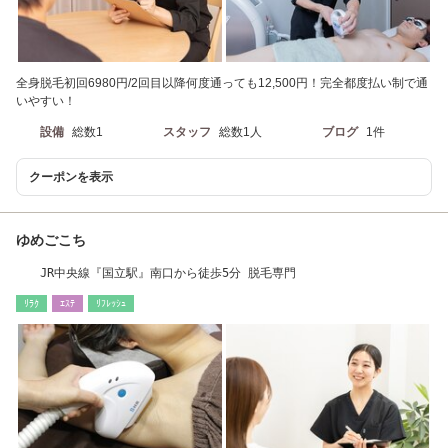
全身脱毛初回6980円/2回目以降何度通っても12,500円！完全都度払い制で通
いやすい！
設備
総数1
スタッフ
総数1人
ブログ
1件
クーポンを表示
ゆめごこち
JR中央線『国立駅』南口から徒歩5分 脱毛専門
ﾘﾗｸ
ｴｽﾃ
ﾘﾌﾚｯｼｭ