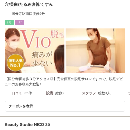
穴/美白/たるみ改善/くすみ
国分寺駅南口徒歩5分
ﾘﾗｸ
ｴｽﾃ
【国分寺駅徒歩３分アクセス◎】完全個室の脱毛サロンですので、脱毛デビ
ューのお客様も大歓迎♪
口コミ
35件
設備
総数2
スタッフ
総数3人
クーポンを表示
Beauty Studio NICO 25