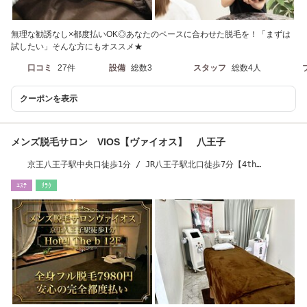
無理な勧誘なし×都度払いOK◎あなたのペースに合わせた脱毛を！「まずは
試したい」そんな方にもオススメ★
口コミ
27件
設備
総数3
スタッフ
総数4人
クーポンを表示
メンズ脱毛サロン VIOS【ヴァイオス】 八王子
京王八王子駅中央口徒歩1分 / JR八王子駅北口徒歩7分【4th
Anniversary】
ｴｽﾃ
ﾘﾗｸ