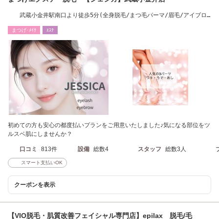
武蔵小金井駅南口より徒歩5分(全身脱毛/まつ毛パーマ/眉毛/アイブロ
ウ/乳酸ピーリング
まつげ･ﾒｲｸ
ｴｽﾃ
初めての方も安心の都度払いプランをご用意いたしました♪気になる部位をツ
ルスベ肌にしませんか？
口コミ
813件
設備
総数4
スタッフ
総数3人
スマート支払いOK
クーポンを表示
【VIO脱毛・肌質改善フェイシャル専門店】epilax 脱毛/毛