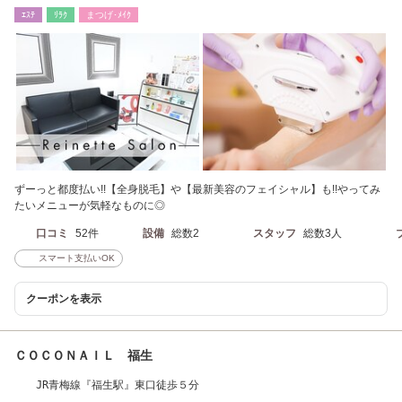
ｴｽﾃ
ﾘﾗｸ
まつげ･ﾒｲｸ
ずーっと都度払い!!【全身脱毛】や【最新美容のフェイシャル】も!!やってみ
たいメニューが気軽なものに◎
口コミ
52件
設備
総数2
スタッフ
総数3人
スマート支払いOK
クーポンを表示
ＣＯＣＯＮＡＩＬ 福生
JR青梅線『福生駅』東口徒歩５分