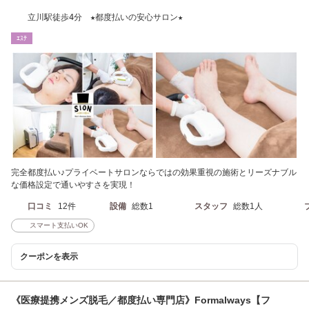
立川駅徒歩4分 ★都度払いの安心サロン★
ｴｽﾃ
完全都度払い♪プライベートサロンならではの効果重視の施術とリーズナブル
な価格設定で通いやすさを実現！
口コミ
12件
設備
総数1
スタッフ
総数1人
スマート支払いOK
クーポンを表示
《医療提携メンズ脱毛／都度払い専門店》Formalways【フ