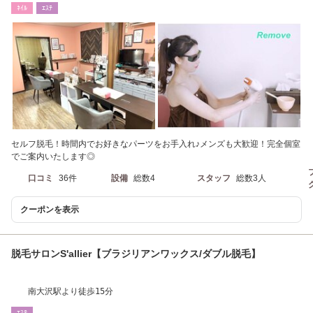
ﾈｲﾙ
ｴｽﾃ
セルフ脱毛！時間内でお好きなパーツをお手入れ♪メンズも大歓迎！完全個室
でご案内いたします◎
口コミ
36件
設備
総数4
スタッフ
総数3人
クーポンを表示
脱毛サロンS'allier【ブラジリアンワックス/ダブル脱毛】
南大沢駅より徒歩15分
ｴｽﾃ