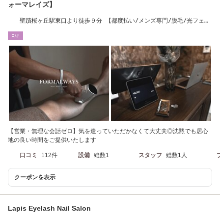
ォーマレイズ】
聖蹟桜ヶ丘駅東口より徒歩９分 【都度払い/メンズ専門/脱毛/光フェイ
シャル/美肌】
ｴｽﾃ
【営業・無理な会話ゼロ】気を遣っていただかなくて大丈夫◎沈黙でも居心
地の良い時間をご提供いたします
口コミ
112件
設備
総数1
スタッフ
総数1人
クーポンを表示
Lapis Eyelash Nail Salon