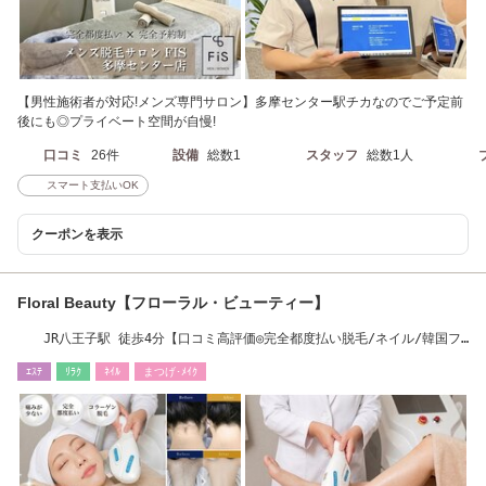
【男性施術者が対応!メンズ専門サロン】多摩センター駅チカなのでご予定前
後にも◎プライベート空間が自慢!
口コミ
26件
設備
総数1
スタッフ
総数1人
スマート支払いOK
クーポンを表示
Floral Beauty【フローラル・ビューティー】
JR八王子駅 徒歩4分【口コミ高評価◎完全都度払い脱毛/ネイル/韓国フ
ェイシャル】
ｴｽﾃ
ﾘﾗｸ
ﾈｲﾙ
まつげ･ﾒｲｸ