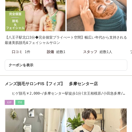
【八王子駅北口3分◆完全個室プライべート空間】幅広い年代から支持される
最速美肌脱毛&フェイシャルサロン
口コミ
1件
設備
総数1
スタッフ
総数1人
クーポンを表示
メンズ脱毛サロンFIS【フィズ】 多摩センター店
ヒゲ脱毛￥2,000~/多摩センター駅徒歩1分(京王相模原/小田急多摩/多
摩都市モノレール)
ｴｽﾃ
ﾘﾗｸ