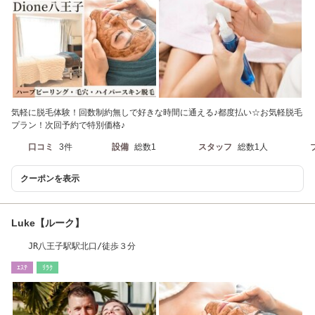
気軽に脱毛体験！回数制約無しで好きな時間に通える♪都度払い☆お気軽脱毛
プラン！次回予約で特別価格♪
口コミ
3件
設備
総数1
スタッフ
総数1人
クーポンを表示
Luke【ルーク】
JR八王子駅駅北口/徒歩３分
ｴｽﾃ
ﾘﾗｸ