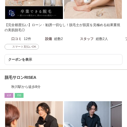
【完全都度払い】ローン・勧誘一切なし！脱毛士が肌質を見極める結果重視
の美肌脱毛◎
口コミ
12件
設備
総数2
スタッフ
総数2人
スマート支払いOK
クーポンを表示
脱毛サロンRISEA
秋川駅から徒歩8分
ｴｽﾃ
ﾘﾗｸ