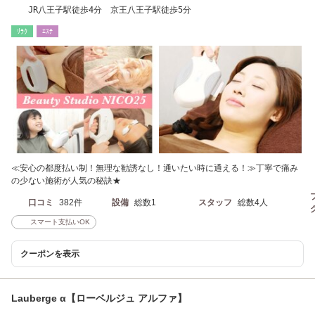
JR八王子駅徒歩4分 京王八王子駅徒歩5分
ﾘﾗｸ
ｴｽﾃ
≪安心の都度払い制！無理な勧誘なし！通いたい時に通える！≫丁寧で痛み
の少ない施術が人気の秘訣★
口コミ
382件
設備
総数1
スタッフ
総数4人
スマート支払いOK
クーポンを表示
Lauberge α【ローベルジュ アルファ】