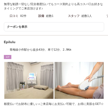
無理な勧誘一切なし!完全都度払いでもコース契約よりも高コスパ◎お好きな
タイミングでご来店頂けます♪
口コミ
82件
設備
総数1
スタッフ
総数1人
クーポンを表示
Epilulu
青梅線小作駅から徒歩43分、車で12分、2.9Km
ｴｽﾃ
都度払いでお財布に優しい♪ご来店毎にお支払い可能で、お得に美肌をGET☆