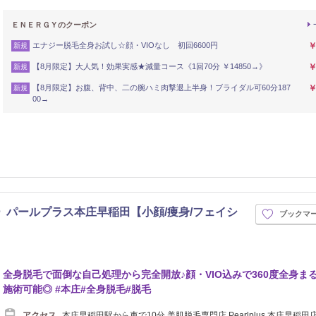
ＥＮＥＲＧＹのクーポン
エナジー脱毛全身お試し☆顔・VIOなし 初回6600円
￥
新規
【8月限定】大人気！効果実感★減量コース《1回70分 ￥14850→》
￥
新規
【8月限定】お腹、背中、二の腕ハミ肉撃退上半身！ブライダル可60分187
￥
新規
00→
 パールプラス本庄早稲田【小顔/痩身/フェイシ
ブックマ
全身脱毛で面倒な自己処理から完全開放♪顔・VIO込みで360度全身ま
施術可能◎ #本庄#全身脱毛#脱毛
アクセス
本庄早稲田駅から車で10分 美肌脱毛専門店 Pearlplus 本庄早稲田