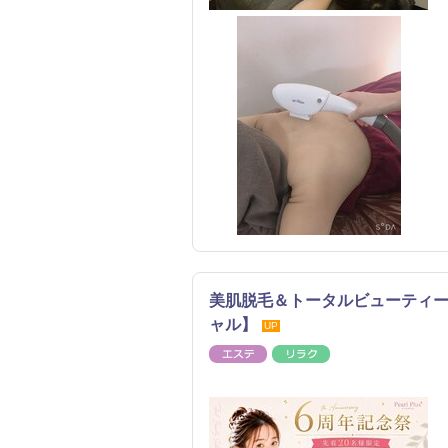
美肌脱毛＆トータルビューティー
ャル】
UP
エステ
リラク