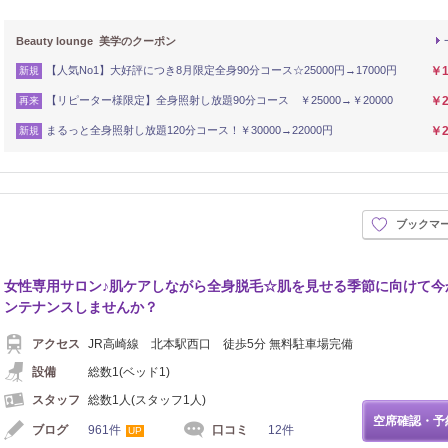
Beauty lounge 美学のクーポン
【人気No1】大好評につき8月限定全身90分コース☆25000円→17000円
￥1
新規
【リピーター様限定】全身照射し放題90分コース ￥25000→￥20000
￥2
再来
まるっと全身照射し放題120分コース！￥30000→22000円
￥2
新規
ブックマ
女性専用サロン♪肌ケアしながら全身脱毛☆肌を見せる季節に向けて今
ンテナンスしませんか？
アクセス
JR高崎線 北本駅西口 徒歩5分 無料駐車場完備
設備
総数1(ベッド1)
スタッフ
総数1人(スタッフ1人)
空席確認・予
ブログ
961件
口コミ
12件
UP