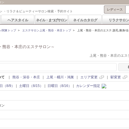
ロン
レディース
ン ・リラク＆ビューティーサロン検索・予約サイト
ヘアスタイル
ネイル・まつげサロン
ネイルカタログ
リラクサロ
ン関東トップ
>
エステサロン上尾・熊谷・本庄トップ
>
上尾・熊谷・本庄のエステ,脱毛,痩身/
・熊谷・本庄のエステサロン～
上尾・熊谷・本庄のエステ
べて
｜
熊谷・深谷・本庄
｜
上尾・桶川・鴻巣
｜
エリア変更
｜
駅変更
日（8/9）
｜
土曜日（8/15）
｜
日曜日（8/16）
｜
カレンダー指定
ロン