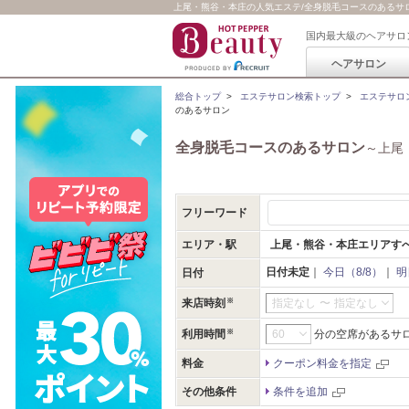
上尾・熊谷・本庄の人気エステ/全身脱毛コースのあるサ
国内最大級のヘアサロ
ヘアサロン
総合トップ
>
エステサロン検索トップ
>
エステサロ
のあるサロン
全身脱毛コースのあるサロン
～上尾
フリーワード
エリア・駅
上尾・熊谷・本庄エリアす
日付未定
｜
今日（8/8）
｜
明
日付
来店時刻
指定なし
〜
指定なし
利用時間
分の空席があるサ
料金
クーポン料金を指定
その他条件
条件を追加