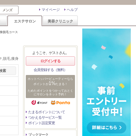
マイページ
ヘルプ
メンズ
ン
エステサロン
美容クリニック
全身脱毛コース
ようこそ、ゲストさん。
,脱毛,痩身
ログインする
会員登録する（無料）
ホットペッパービューティーなら
1%
ポイントが
たまる！
ためたポイントをつかっておとく
にサロンをネット予約！
たまるポイントについて
つかえるサービス一覧
ポイント設定変更
ブックマーク