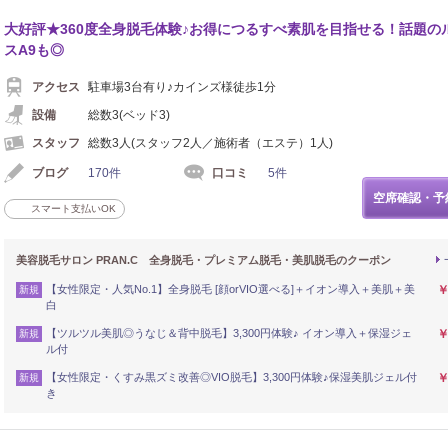
大好評★360度全身脱毛体験♪お得につるすべ素肌を目指せる！話題の
スA9も◎
アクセス
駐車場3台有り♪カインズ様徒歩1分
設備
総数3(ベッド3)
スタッフ
総数3人(スタッフ2人／施術者（エステ）1人)
ブログ
170件
口コミ
5件
空席確認・予
スマート支払いOK
美容脱毛サロン PRAN.C 全身脱毛・プレミアム脱毛・美肌脱毛のクーポン
【女性限定・人気No.1】全身脱毛 [顔orVIO選べる]＋イオン導入＋美肌＋美
￥
新規
白
【ツルツル美肌◎うなじ＆背中脱毛】3,300円体験♪ イオン導入＋保湿ジェ
￥
新規
ル付
【女性限定・くすみ黒ズミ改善◎VIO脱毛】3,300円体験♪保湿美肌ジェル付
￥
新規
き