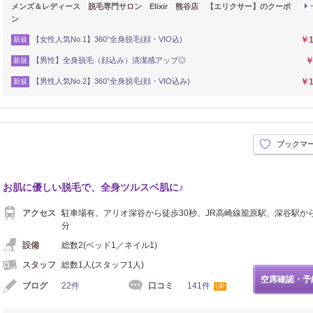
メンズ＆レディース 脱毛専門サロン Elixir 熊谷店 【エリクサー】のクーポ
ン
【女性人気No.1】360°全身脱毛(顔・VIO込)
￥1
新規
【男性】全身脱毛（顔込み）清潔感アップ◎
￥
新規
【男性人気No.2】360°全身脱毛(顔・VIO込み)
￥1
新規
ブックマ
お肌に優しい脱毛で、全身ツルスベ肌に♪
アクセス
駐車場有。アリオ深谷から徒歩30秒、JR高崎線籠原駅、深谷駅か
分
設備
総数2(ベッド1／ネイル1)
スタッフ
総数1人(スタッフ1人)
空席確認・予
ブログ
22件
口コミ
141件
UP