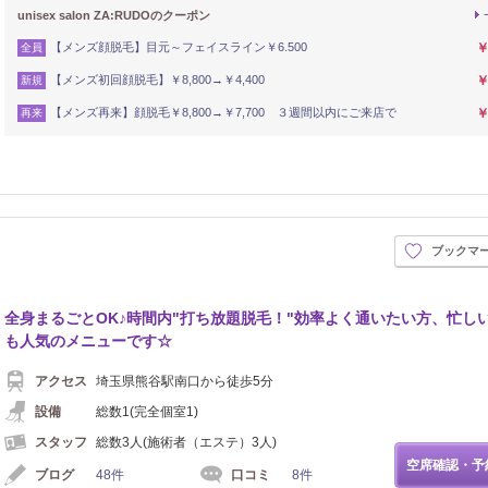
unisex salon ZA:RUDOのクーポン
【メンズ顔脱毛】目元～フェイスライン￥6.500
￥
全員
【メンズ初回顔脱毛】￥8,800→￥4,400
￥
新規
【メンズ再来】顔脱毛￥8,800→￥7,700 ３週間以内にご来店で
￥
再来
ブックマ
全身まるごとOK♪時間内"打ち放題脱毛！"効率よく通いたい方、忙し
も人気のメニューです☆
アクセス
埼玉県熊谷駅南口から徒歩5分
設備
総数1(完全個室1)
スタッフ
総数3人(施術者（エステ）3人)
空席確認・予
ブログ
48件
口コミ
8件