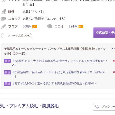
身/小顔】
設備
総数3(ベッド3)
スタッフ
総数4人(施術者（エステ）4人)
ブログ
660件
口コミ
224件
UP
UP
空席確認・予
スマート支払いOK
美肌脱毛＆トータルビューティー パールプラス本庄早稲田【小顔/痩身/フェイシ
ャル】のクーポン
【3名様限定☆】大人気浮き出る毛穴洗浄付フェイシャル＋全身脱毛(顔VIO
￥
新規
込)
【予約急増中！駆け込みセール】今だけ限定価格◎先着5名［本庄/深谷/太
￥
新規
田］
【月額￥14,900◎】選べる肌ケア＆美肌脱毛(顔VIO込み) 初月0円♪
新規
身脱毛・プレミアム脱毛・美肌脱毛
ブックマ