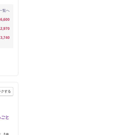
一覧へ
6,600
2,970
3,740
ークする
るごと
店 【痩