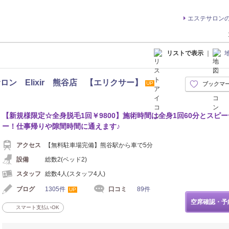
エステサロン
リストで表示
｜
ン Elixir 熊谷店 【エリクサー】
UP
ブックマ
シュ
【新規様限定☆全身脱毛1回￥9800】施術時間は全身1回60分とスピ
ー！仕事帰りや隙間時間に通えます♪
アクセス
【無料駐車場完備】熊谷駅から車で5分
設備
総数2(ベッド2)
スタッフ
総数4人(スタッフ4人)
ブログ
1305件
口コミ
89件
UP
空席確認・予
スマート支払いOK