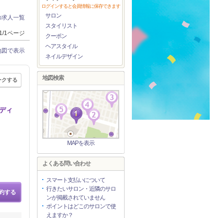
ログインすると会員情報に保存できます
サロン
の求人一覧
スタイリスト
1/1ページ
クーポン
ヘアスタイル
地図で表示
ネイルデザイン
地図検索
ークする
ーディ
MAPを表示
よくある問い合わせ
スマート支払いについて
行きたいサロン・近隣のサロ
約する
ンが掲載されていません
ポイントはどこのサロンで使
えますか？