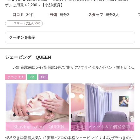
ポンご用意￥2,200～【小顔/痩身】
口コミ
30件
設備
総数2
スタッフ
総数3人
スマート支払いOK
クーポンを表示
シェービング QUEEN
JR新宿駅南口5分/新宿駅1分/定期ケア/ブライダル/イベント前も◎[シ
ェービン グ/新宿]
まつげ･ﾒｲｸ
ﾘﾗｸ
ｴｽﾃ
<8/6空き◎新宿人気No.1実績>プロの本格シェービング くすみ,ザラつきのな