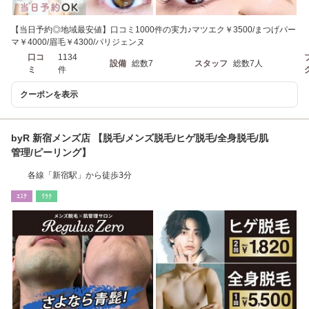
【当日予約◎地域最安値】口コミ1000件の実力♪マツエク￥3500/まつげパー
マ￥4000/眉毛￥4300/パリジェンヌ
口コ
1134
設備
総数7
スタッフ
総数7人
ミ
件
クーポンを表示
byR 新宿メンズ店 【脱毛/メンズ脱毛/ヒゲ脱毛/全身脱毛/肌
管理/ピーリング】
各線「新宿駅」から徒歩3分
ｴｽﾃ
ﾘﾗｸ