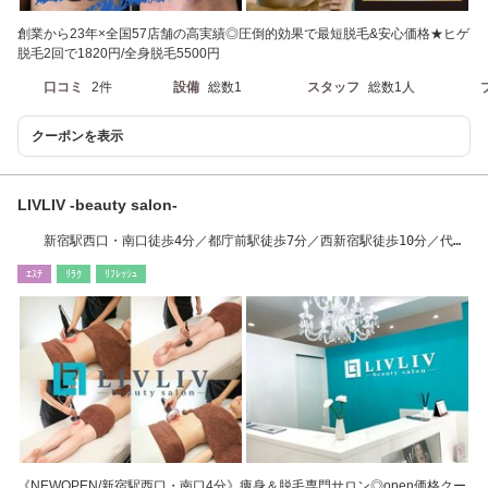
創業から23年×全国57店舗の高実績◎圧倒的効果で最短脱毛&安心価格★ヒゲ
脱毛2回で1820円/全身脱毛5500円
口コミ
2件
設備
総数1
スタッフ
総数1人
クーポンを表示
LIVLIV -beauty salon-
新宿駅西口・南口徒歩4分／都庁前駅徒歩7分／西新宿駅徒歩10分／代々
木駅徒歩10分
ｴｽﾃ
ﾘﾗｸ
ﾘﾌﾚｯｼｭ
《NEWOPEN/新宿駅西口・南口4分》痩身＆脱毛専門サロン◎open価格クー