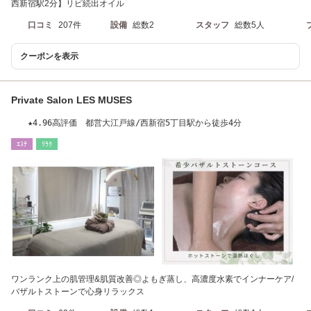
西新宿駅2分】リピ続出オイル
口コミ
207件
設備
総数2
スタッフ
総数5人
クーポンを表示
Private Salon LES MUSES
★4.96高評価 都営大江戸線/西新宿5丁目駅から徒歩4分
ｴｽﾃ
ﾘﾗｸ
ワンランク上の肌管理&肌質改善◎よもぎ蒸し、高濃度水素でインナーケア/
バザルトストーンで心身リラックス