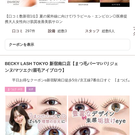
【口コミ数新宿1位】夏の紫外線に向けて/ララピール・エンビロン◎医療提
携大人女性向け肌質改善美肌サロン
口コミ
297件
設備
総数3
スタッフ
総数6人
クーポンを表示
BECKY LASH TOKYO 新宿南口店【まつ毛パーマ/パリジェ
ンヌ/マツエク/眉毛アイブロウ】
平日お得なクーポン◎新宿駅南口徒歩5分/京王線7番出口すぐ [まつげ
パーマ/マツエク]
まつげ･ﾒｲｸ
ｴｽﾃ