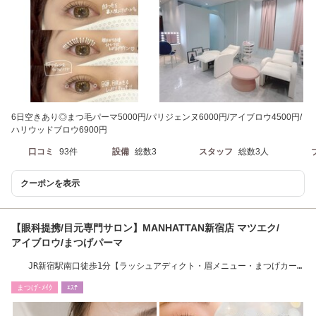
6日空きあり◎まつ毛パーマ5000円/パリジェンヌ6000円/アイブロウ4500円/
ハリウッドブロウ6900円
口コミ
93件
設備
総数3
スタッフ
総数3人
クーポンを表示
【眼科提携/目元専門サロン】MANHATTAN新宿店 マツエク/
アイブロウ/まつげパーマ
JR新宿駅南口徒歩1分【ラッシュアディクト・眉メニュー・まつげカー
ル取扱店♪】
まつげ･ﾒｲｸ
ｴｽﾃ