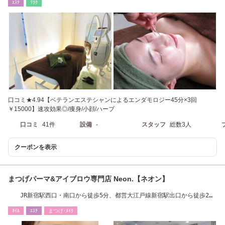
ｴｽﾃ
ﾘﾗｸ
口コミ★4.94【ベテランエステシャンによるエンダモロジー45分×3回
￥15000】速攻効果◎/痩身/小顔/ハーブ
口コミ
41件
設備
-
スタッフ
総数3人
クーポンを表示
まつげパーマ&アイブロウ専門店 Neon.【ネオン】
JR新宿駅西口・南口から徒歩5分、都営大江戸線新宿駅出口から徒歩2分
【新宿/眉毛】
ﾈｲﾙ
ｴｽﾃ
まつげ･ﾒｲｸ