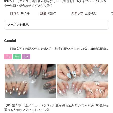
8/18空◎【クチコミ高評価★お得な5,000円割引も】16タイプパーソナルカ
ラー診断・似合わせメイクが人気◎
口コミ
824件
設備
総数2
スタッフ
総数4人
クーポンを表示
Gemini
西新宿五丁目駅A2出口徒歩5分、都庁前駅A5出口徒歩5分、JR新宿駅南口
徒歩15分
ﾈｲﾙ
ﾘﾗｸ
ｴｽﾃ
【8/6 空き◎】 全メニューパラジェル使用/持ち込みデザインOK/約100色から
選べる人気のマグネットネイル◎