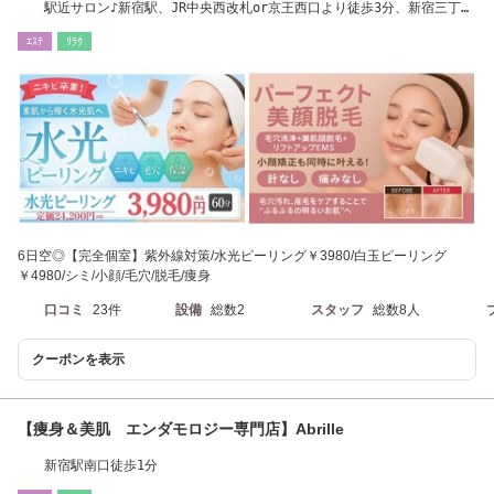
駅近サロン♪新宿駅、JR中央西改札or京王西口より徒歩3分、新宿三丁目
徒歩15分、#新宿
ｴｽﾃ
ﾘﾗｸ
6日空◎【完全個室】紫外線対策/水光ピーリング￥3980/白玉ピーリング
￥4980/シミ/小顔/毛穴/脱毛/痩身
口コミ
23件
設備
総数2
スタッフ
総数8人
クーポンを表示
【痩身＆美肌 エンダモロジー専門店】Abrille
新宿駅南口徒歩1分