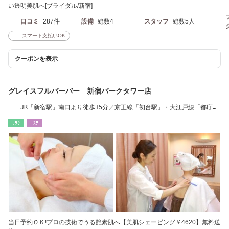
い透明美肌へ[ブライダル/新宿]
口コミ
287件
設備
総数4
スタッフ
総数5人
スマート支払いOK
クーポンを表示
グレイスフルバーバー 新宿パークタワー店
JR「新宿駅」南口より徒歩15分／京王線「初台駅」・大江戸線「都庁前
駅」より徒歩8分
ﾘﾗｸ
ｴｽﾃ
当日予約ＯＫ!プロの技術でうる艶素肌へ【美肌シェービング￥4620】無料送