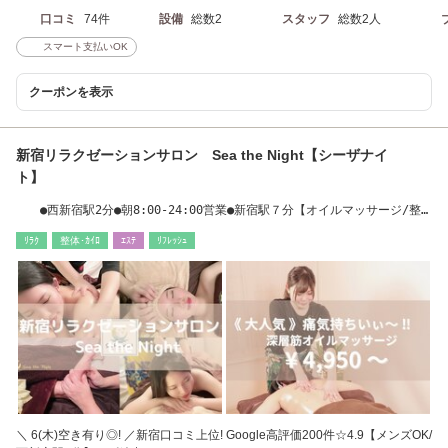
口コミ
74件
設備
総数2
スタッフ
総数2人
スマート支払いOK
クーポンを表示
新宿リラクゼーションサロン Sea the Night【シーザナイ
ト】
●西新宿駅2分●朝8:00-24:00営業●新宿駅７分【オイルマッサージ/整
体/足つぼ/腰痛】
ﾘﾗｸ
整体･ｶｲﾛ
ｴｽﾃ
ﾘﾌﾚｯｼｭ
＼ 6(木)空き有り◎! ／新宿口コミ上位! Google高評価200件☆4.9【メンズOK/