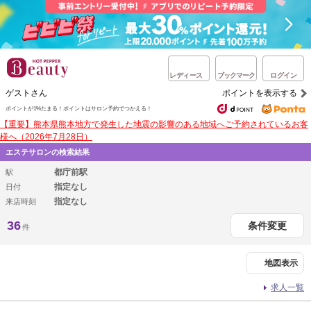
レディース
ブックマーク
ログイン
ゲストさん
ポイントを表示する
ポイントが1%たまる！
ポイントはサロン予約でつかえる！
【重要】熊本県熊本地方で発生した地震の影響のある地域へご予約されているお客
様へ（2026年7月28日）
エステサロンの検索結果
都庁前駅
駅
指定なし
日付
指定なし
来店時刻
36
条件変更
件
地図表示
求人一覧