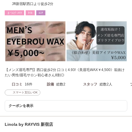
JR新宿駅西口より徒歩2分
まつげ･ﾒｲｸ
ﾈｲﾙ
ｴｽﾃ
【メンズ眉毛専門】西口徒歩2分 口コミ4.93!《美眉毛WAX￥4,500》垢抜け
たい男性/眉毛サロン初心者さん8割◎
口コミ
16件
設備
総数2
スタッフ
総数2人
スマート支払いOK
クーポンを表示
Linola by RAYVIS 新宿店