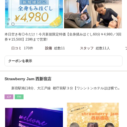
本日空き有◎今だけ！今月新規限定特価【全身揉みほぐし60分￥4,980／3回
券￥15,500】23時まで営業!
口コミ
170件
設備
総数11
スタッフ
総数11人
クーポンを表示
Strawberry Jam 西新宿店
新宿駅南口8分、大江戸線 都庁前駅３分【ワシントンホテルほぼ横で
す】【メンズ脱毛】
ｴｽﾃ
ﾘﾗｸ