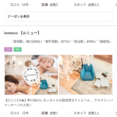
口コミ
15件
設備
総数2
スタッフ
総数2人
クーポンを表示
lemieux 【ルミュー】
『新宿駅』南口約8分/『都庁前駅』約7分/『初台駅』約8分/『南新宿
駅』約6分
ｴｽﾃ
ﾘﾗｸ
【口コミ5.0★】即小顔のレモンボトルや肌管理ダクトピール 、アロマリンパ
マッサージが人気！
口コミ
12件
設備
総数1
スタッフ
総数1人