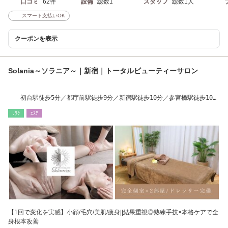
口コミ
62件
設備
総数1
スタッフ
総数1人
スマート支払いOK
クーポンを表示
Solania～ソラニア～｜新宿｜トータルビューティーサロン
初台駅徒歩5分／都庁前駅徒歩9分／新宿駅徒歩10分／参宮橋駅徒歩10
分||フェイシャル
ﾘﾗｸ
ｴｽﾃ
【1回で変化を実感】小顔/毛穴/美肌/痩身||結果重視◎熟練手技×本格ケアで全
身根本改善