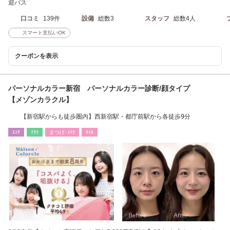
迎バス
口コミ
139件
設備
総数3
スタッフ
総数4人
スマート支払いOK
クーポンを表示
パーソナルカラー新宿 パーソナルカラー診断/顔タイプ
【メゾンカラクル】
【新宿駅からも徒歩圏内】西新宿駅・都庁前駅から各徒歩9分
ｴｽﾃ
ﾘﾗｸ
まつげ･ﾒｲｸ
ﾈｲﾙ