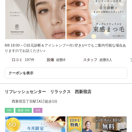
8/8 18:00～◎目元診断＆アイシャンプー付♪空きが×でもご案内可能な場合あ
りますのでお話ください♪
口コミ
197件
設備
総数8
スタッフ
総数6人
クーポンを表示
リフレッシュセンター リラックス 西新宿店
西新宿五丁目駅[A1]徒歩1分
ﾘﾗｸ
整体･ｶｲﾛ
ｴｽﾃ