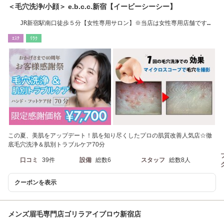
＜毛穴洗浄/小顔＞ e.b.c.c.新宿【イービーシーシー】
JR新宿駅南口徒歩５分【女性専用サロン】※当店は女性専用店舗です。
男性利用不可
ｴｽﾃ
ﾘﾗｸ
この夏、美肌をアップデート！肌を知り尽くしたプロの肌質改善人気店☆徹
底毛穴洗浄＆肌別トラブルケア70分
口コミ
39件
設備
総数6
スタッフ
総数8人
クーポンを表示
メンズ眉毛専門店ゴリラアイブロウ新宿店