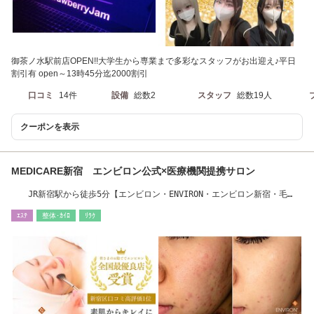
御茶ノ水駅前店OPEN!!大学生から専業まで多彩なスタッフがお出迎え♪平日
割引有 open～13時45分迄2000割引
口コミ
14件
設備
総数2
スタッフ
総数19人
クーポンを表示
MEDICARE新宿 エンビロン公式×医療機関提携サロン
JR新宿駅から徒歩5分【エンビロン・ENVIRON・エンビロン新宿・毛
穴・ニキビ・乾燥】
ｴｽﾃ
整体･ｶｲﾛ
ﾘﾗｸ