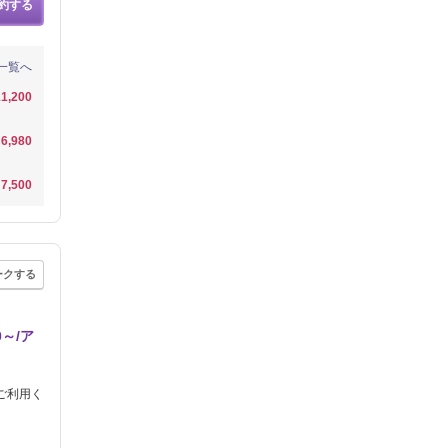
約する
一覧へ
1,200
6,980
7,500
ークする
～/ア
ご利用く