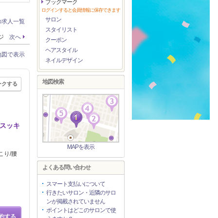
ブックマーク
ログインすると会員情報に保存できます
サロン
の求人一覧
スタイリスト
ージ
次へ
クーポン
ヘアスタイル
地図で表示
ネイルデザイン
地図検索
ークする
もスッキ
MAPを表示
こり/腰
よくある問い合わせ
スマート支払いについて
行きたいサロン・近隣のサロ
ンが掲載されていません
ポイントはどこのサロンで使
約する