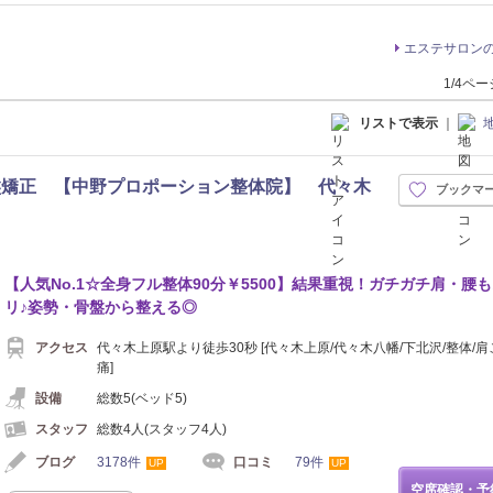
エステサロン
1/4ペ
リストで表示
｜
盤矯正 【中野プロポーション整体院】 代々木
ブックマ
【人気No.1☆全身フル整体90分￥5500】結果重視！ガチガチ肩・腰
リ♪姿勢・骨盤から整える◎
アクセス
代々木上原駅より徒歩30秒 [代々木上原/代々木八幡/下北沢/整体/肩
痛]
設備
総数5(ベッド5)
スタッフ
総数4人(スタッフ4人)
ブログ
3178件
口コミ
79件
UP
UP
空席確認・予