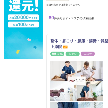
※日付未定では指定できません
80
件あります - エステの検索結果
整体・肩こり・腰痛・姿勢・骨
上原院
UP
整体・カイロ
リラク
エステ