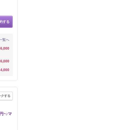
約する
一覧へ
6,000
6,000
4,000
ークする
円~♪マ