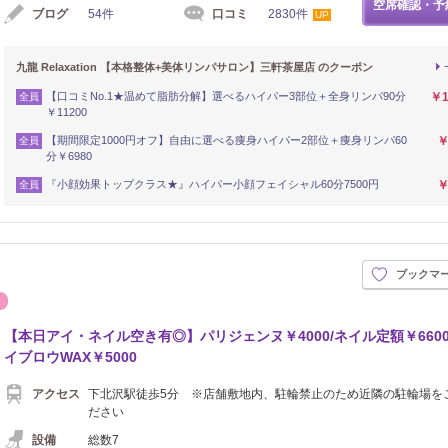
空席確認・予
ブログ
54件
口コミ
2830件
UP
九龍 Relaxation 【本格整体+美体リンパサロン】三軒茶屋店 のクーポン
【口コミNo.1★温めて脂肪分解】選べるハイパー3部位＋全身リンパ90分
￥1
全員
￥11200
【期間限定1000円オフ】自由に選べる痩身ハイパー2部位＋痩身リンパ60
￥
全員
分￥6980
『小顔効果トップクラス★』ハイパー小顔フェイシャル60分7500円
￥
全員
ブックマ
ネイル
【本日アイ・ネイル空き有◎】パリジェンヌ￥4000/ネイル定額￥6600
イブロウWAX￥5000
アクセス
下北沢駅徒歩5分 ※店舗敷地内、駐輪禁止のため近隣の駐輪場を
ださい
設備
総数7