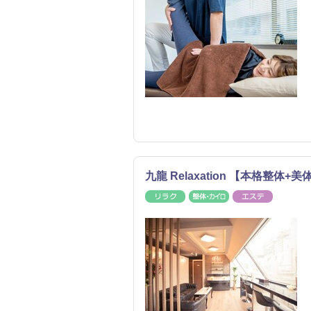
九龍 Relaxation 【本格整
リラク
整体・カイロ
エステ