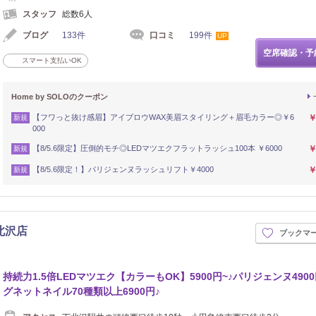
スタッフ
総数6人
ブログ
133件
口コミ
199件
UP
空席確認・予
スマート支払いOK
Home by SOLOのクーポン
【フワっと抜け感眉】アイブロウWAX美眉スタイリング＋眉毛カラー◎￥6
￥
新規
000
【8/5.6限定】圧倒的モチ◎LEDマツエクフラットラッシュ100本 ￥6000
￥
新規
【8/5.6限定！】パリジェンヌラッシュリフト￥4000
￥
新規
 下北沢店
ブックマ
持続力1.5倍LEDマツエク【カラーもOK】5900円~♪パリジェンヌ4900
グネットネイル70種類以上6900円♪