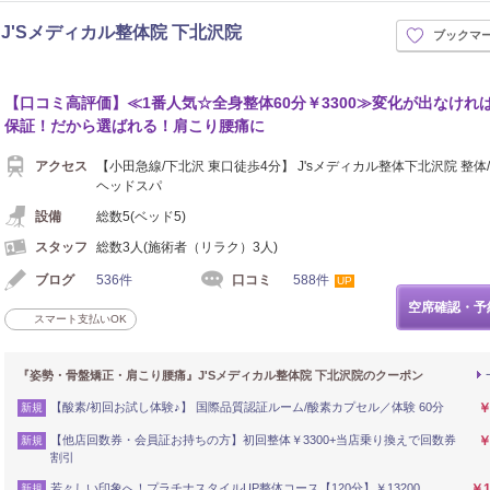
'Sメディカル整体院 下北沢院
ブックマ
【口コミ高評価】≪1番人気☆全身整体60分￥3300≫変化が出なけれ
保証！だから選ばれる！肩こり腰痛に
アクセス
【小田急線/下北沢 東口徒歩4分】 J'sメディカル整体下北沢院 整体/
ヘッドスパ
設備
総数5(ベッド5)
スタッフ
総数3人(施術者（リラク）3人)
ブログ
536件
口コミ
588件
UP
空席確認・予
スマート支払いOK
『姿勢・骨盤矯正・肩こり腰痛』J'Sメディカル整体院 下北沢院のクーポン
【酸素/初回お試し体験♪】 国際品質認証ルーム/酸素カプセル／体験 60分
￥
新規
【他店回数券・会員証お持ちの方】初回整体￥3300+当店乗り換えで回数券
￥
新規
割引
若々しい印象へ！プラチナスタイルUP整体コース【120分】￥13200
￥1
新規