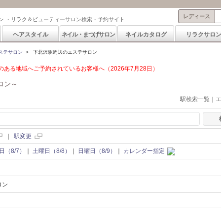
レディース
ン ・リラク＆ビューティーサロン検索・予約サイト
ヘアスタイル
ネイル・まつげサロン
ネイルカタログ
リラクサロ
ステサロン
>
下北沢駅周辺のエステサロン
ある地域へご予約されているお客様へ（2026年7月28日）
ロン～
駅検索一覧｜
｜
駅変更
日（8/7）
｜
土曜日（8/8）
｜
日曜日（8/9）
｜
カレンダー指定
ロン