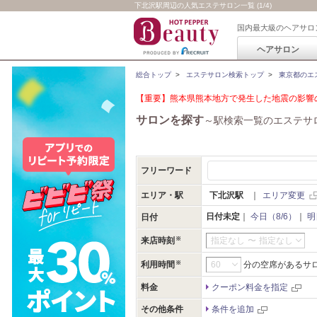
下北沢駅周辺の人気エステサロン一覧 (1/4)
国内最大級のヘアサロ
ヘアサロン
総合トップ
>
エステサロン検索トップ
>
東京都のエ
【重要】熊本県熊本地方で発生した地震の影響の
サロンを探す
～駅検索一覧のエステサ
フリーワード
エリア・駅
下北沢駅
｜
エリア変更
日付未定
｜
今日（8/6）
｜
明
日付
来店時刻
指定なし
〜
指定なし
利用時間
分の空席があるサ
料金
クーポン料金を指定
その他条件
条件を追加