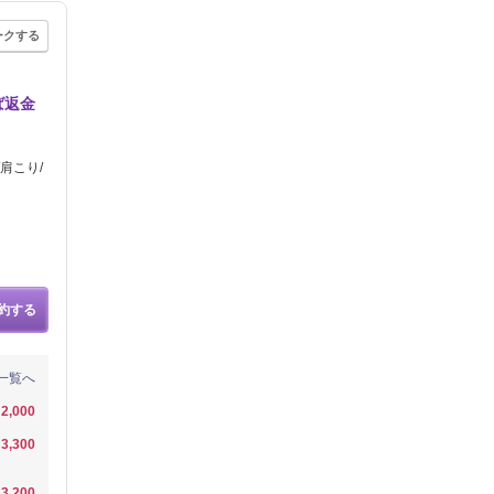
ークする
ば返金
肩こり/
約する
一覧へ
2,000
3,300
3,200