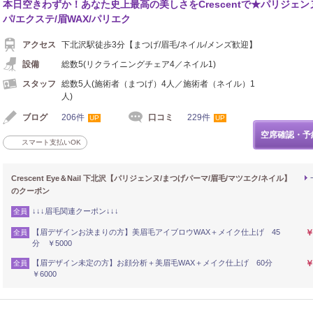
本日空きわずか！あなた史上最高の美しさをCrescentで★パリジェン
パ/エクステ/眉WAX/パリエク
アクセス
下北沢駅徒歩3分【まつげ/眉毛/ネイル/メンズ歓迎】
設備
総数5(リクライニングチェア4／ネイル1)
スタッフ
総数5人(施術者（まつげ）4人／施術者（ネイル）1
人)
ブログ
206件
口コミ
229件
UP
UP
空席確認・予
スマート支払いOK
Crescent Eye＆Nail 下北沢【パリジェンヌ/まつげパーマ/眉毛/マツエク/ネイル】
のクーポン
↓↓↓眉毛関連クーポン↓↓↓
全員
【眉デザインお決まりの方】美眉毛アイブロウWAX＋メイク仕上げ 45
￥
全員
分 ￥5000
【眉デザイン未定の方】お顔分析＋美眉毛WAX＋メイク仕上げ 60分
￥
全員
￥6000