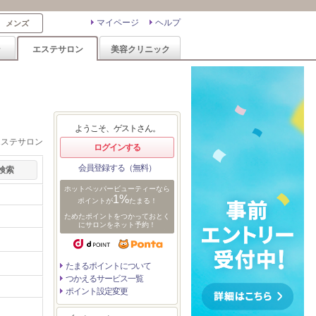
マイページ
ヘルプ
メンズ
ン
エステサロン
美容クリニック
ようこそ、ゲストさん。
エステサロン
ログインする
会員登録する（無料）
ホットペッパービューティーなら
1%
ポイントが
たまる！
ためたポイントをつかっておとく
にサロンをネット予約！
たまるポイントについて
つかえるサービス一覧
ポイント設定変更