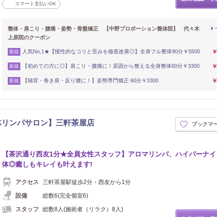
スマート支払いOK
整体・肩こり・腰痛・姿勢・骨盤矯正 【中野プロポーション整体院】 代々木
上原院のクーポン
人気No,1★【慢性的なコリと歪みを徹底改善◎】全身フル整体90分￥5500
￥
新規
【初めての方に◎】肩こり・腰痛に！原因から整える全身整体60分￥3300
￥
新規
【猫背・巻き肩・反り腰に！】姿勢専門矯正 60分￥3300
￥
新規
体+美体リンパサロン】三軒茶屋店
ブックマ
【茶沢通り西友1分★全員女性スタッフ】アロマリンパ、ハイパーナイ
体◎癒しもキレイも叶えます!
アクセス
三軒茶屋駅徒歩2分・西友から1分
設備
総数6(完全個室6)
スタッフ
総数8人(施術者（リラク）8人)