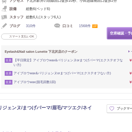
アクセス
下北沢駅井の頭線西口徒歩10秒、小田急線南西口徒歩2分
設備
総数6(ベッド6)
スタッフ
総数6人(スタッフ6人)
ブログ
310件
口コミ
1568件
UP
空席確認・予
スマート支払いOK
Eyelash&Nail salon Lunette 下北沢店のクーポン
【平日限定】アイブロウwax&パリジェンヌorまつげパーマ(エクステオフな
￥
全員
い方)
アイブロウwax&パリジェンヌorまつげパーマ(エクステオフない方)
￥
全員
アイブロウwax(脱毛回数1回)
￥
全員
北沢【パリジェンヌ/まつげパーマ/眉毛/マツエク/ネイ
ブックマ