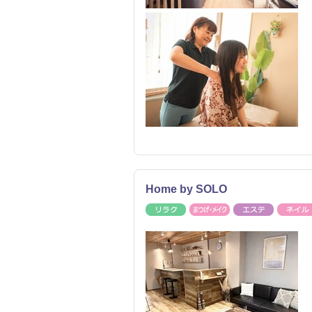
Home by SOLO
リラク
まつげ・メイク
エステ