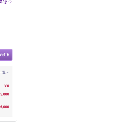
ヌ/まつ
約する
一覧へ
￥0
5,000
6,000