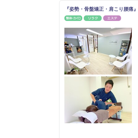
『姿勢・骨盤矯正・肩こり腰痛』J
整体・カイロ
リラク
エステ