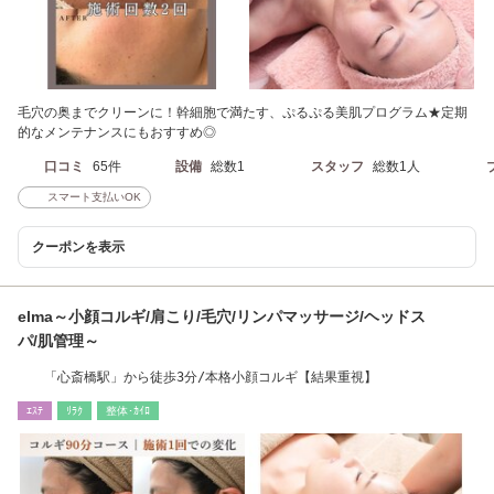
毛穴の奥までクリーンに！幹細胞で満たす、ぷるぷる美肌プログラム★定期
的なメンテナンスにもおすすめ◎
口コミ
65件
設備
総数1
スタッフ
総数1人
スマート支払いOK
クーポンを表示
elma～小顔コルギ/肩こり/毛穴/リンパマッサージ/ヘッドス
パ/肌管理～
「心斎橋駅」から徒歩3分/本格小顔コルギ【結果重視】
ｴｽﾃ
ﾘﾗｸ
整体･ｶｲﾛ