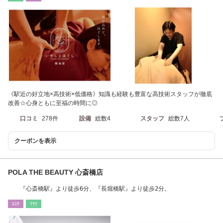
《駅近の好立地×高技術×低価格》知識も経験も豊富な高技術スタッフが徹底
改善☆心身ともに至福の時間に◎
口コミ
278件
設備
総数4
スタッフ
総数7人
クーポンを表示
POLA THE BEAUTY 心斎橋店
『心斎橋駅』より徒歩6分、『長堀橋駅』より徒歩2分。
ｴｽﾃ
ﾘﾗｸ