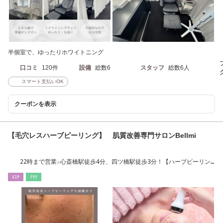
半個室で、ゆったりホワイトニング
口コミ
120件
設備
総数6
スタッフ
総数6人
スマート支払いOK
クーポンを表示
【毛穴レスハーブピーリング】 肌質改善専門サロンBellmi
22時まで営業☆心斎橋駅徒歩4分、四ツ橋駅徒歩3分！【ハーブピーリン
グ・毛穴ケア】
ｴｽﾃ
ﾘﾗｸ