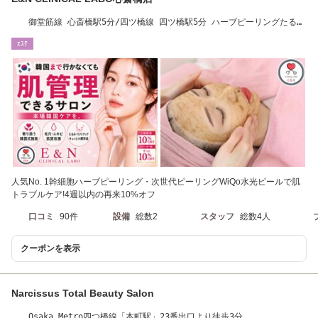
御堂筋線 心斎橋駅5分/四ツ橋線 四ツ橋駅5分 ハーブピーリングたるみ
小顔毛穴L-D-M
ｴｽﾃ
人気No. 1幹細胞ハーブピーリング・次世代ピーリングWiQo水光ピールで肌
トラブルケア!4週以内の再来10%オフ
口コミ
90件
設備
総数2
スタッフ
総数4人
クーポンを表示
Narcissus Total Beauty Salon
Osaka Metro四つ橋線「本町駅」23番出口より徒歩3分