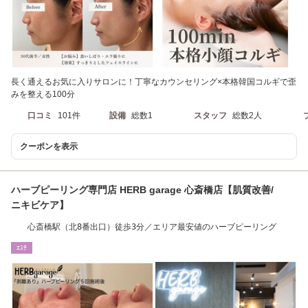
長く通えるお気に入りサロンに！丁寧なカウンセリング×本格韓国コルギで歪
みを整える100分
口コミ
101件
設備
総数1
スタッフ
総数2人
クーポンを表示
ハーブピーリング専門店 HERB garage 心斎橋店【肌質改善/
ニキビケア】
心斎橋駅（北8番出口）徒歩3分／エリア最安値のハーブピーリング
ｴｽﾃ