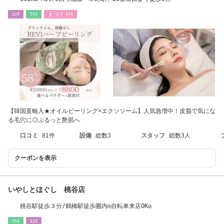
ｴｽﾃ
ﾘﾗｸ
まつげ･ﾒｲｸ
【韓国直輸入★オイルピーリング×エクソソーム】人気急増中！皮脂で気にな
る毛穴に◎ぷるっと艶肌へ
口コミ
81件
設備
総数3
スタッフ
総数3人
クーポンを表示
いやしとほぐし 桃谷店
桃谷駅徒歩３分/鶴橋駅徒歩圏内◎自転車来店OK◎
ﾘﾗｸ
ｴｽﾃ