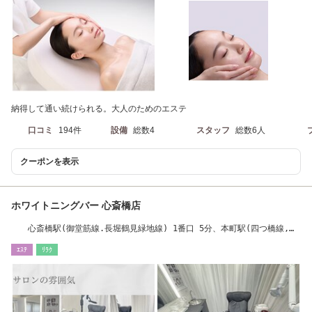
納得して通い続けられる。大人のためのエステ
口コミ
194件
設備
総数4
スタッフ
総数6人
クーポンを表示
ホワイトニングバー 心斎橋店
心斎橋駅(御堂筋線.長堀鶴見緑地線) 1番口 5分、本町駅(四つ橋線,中
央線) 12番口 6分
ｴｽﾃ
ﾘﾗｸ