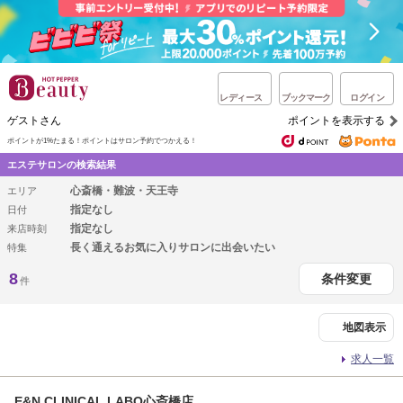
レディース
ブックマーク
ログイン
ゲストさん
ポイントを表示する
ポイントが1%たまる！
ポイントはサロン予約でつかえる！
エステサロンの検索結果
心斎橋・難波・天王寺
エリア
指定なし
日付
指定なし
来店時刻
長く通えるお気に入りサロンに出会いたい
特集
8
条件変更
件
地図表示
求人一覧
E&N CLINICAL LABO心斎橋店