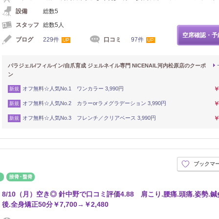
設備
総数5
スタッフ
総数5人
空席確認・予
ブログ
229件
口コミ
97件
UP
UP
パラジェル/フィルイン/自爪育成 ジェルネイル専門 NICENAIL河内松原店のクーポ
ン
オフ無料☆人気No.1 ワンカラー 3,990円
￥
新規
オフ無料☆人気No.2 カラーorラメグラデーション 3,990円
￥
新規
オフ無料☆人気No.3 フレンチ／クリアベース 3,990円
￥
新規
ブックマ
鍼灸
接骨・整骨
8/10（月）空き◎ 針中野で口コミ評価4.88 肩こり.腰痛.頭痛.姿勢.鍼
後.全身矯正50分￥7,700→￥2,480