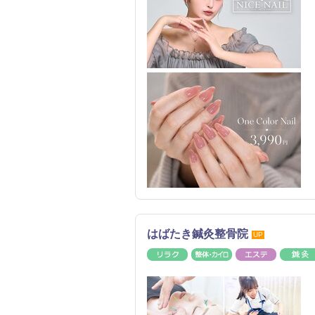
はばたき鍼灸整骨院
UP
リラク
整体・カイロ
エステ