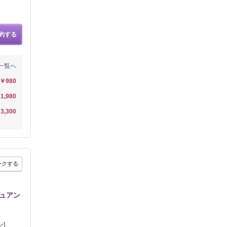
約する
一覧へ
￥980
1,980
3,300
ークする
ニュアン
]