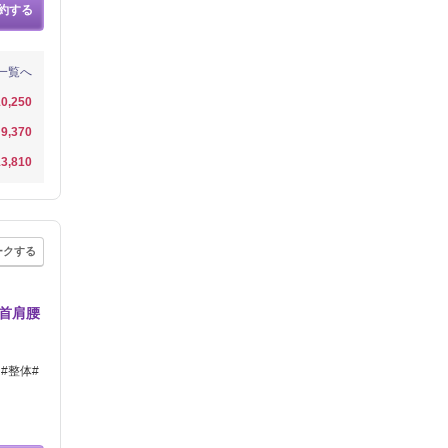
約する
一覧へ
0,250
9,370
3,810
ークする
首肩腰
 #整体#