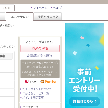
マイページ
ヘルプ
メンズ
ン
エステサロン
美容クリニック
美・松原のエ
ようこそ、ゲストさん。
エステサロン
ログインする
会員登録する（無料）
ホットペッパービューティーなら
1%
ポイントが
たまる！
ためたポイントをつかっておとく
にサロンをネット予約！
たまるポイントについて
つかえるサービス一覧
ポイント設定変更
ブックマーク