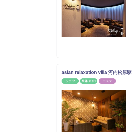
asian relaxation villa 河内松
リラク
整体・カイロ
エステ