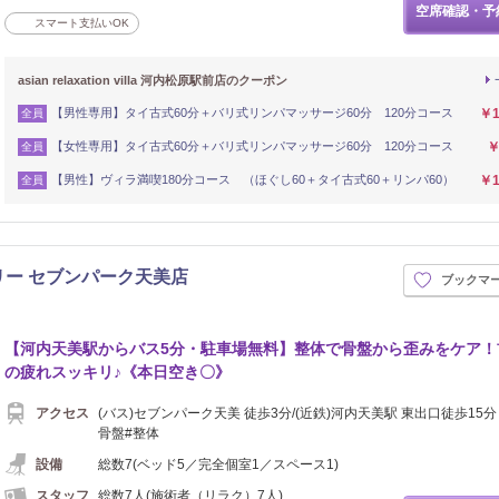
空席確認・予
スマート支払いOK
asian relaxation villa 河内松原駅前店のクーポン
【男性専用】タイ古式60分＋バリ式リンパマッサージ60分 120分コース
￥1
全員
【女性専用】タイ古式60分＋バリ式リンパマッサージ60分 120分コース
￥
全員
【男性】ヴィラ満喫180分コース （ほぐし60＋タイ古式60＋リンパ60）
￥1
全員
リー セブンパーク天美店
ブックマ
【河内天美駅からバス5分・駐車場無料】整体で骨盤から歪みをケア！
の疲れスッキリ♪《本日空き〇》
アクセス
(バス)セブンパーク天美 徒歩3分/(近鉄)河内天美駅 東出口徒歩15分
骨盤#整体
設備
総数7(ベッド5／完全個室1／スペース1)
スタッフ
総数7人(施術者（リラク）7人)