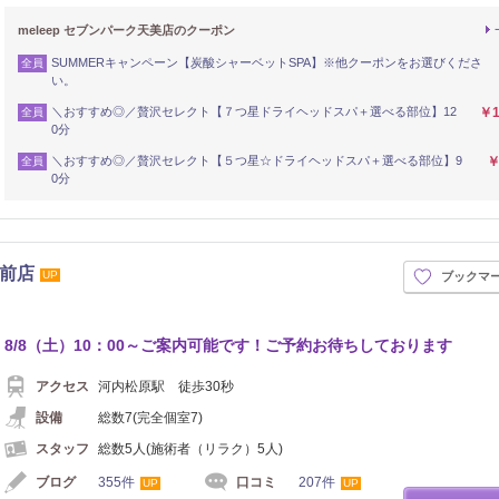
meleep セブンパーク天美店のクーポン
SUMMERキャンペーン【炭酸シャーベットSPA】※他クーポンをお選びくださ
全員
い。
＼おすすめ◎／贅沢セレクト【７つ星ドライヘッドスパ＋選べる部位】12
￥1
全員
0分
＼おすすめ◎／贅沢セレクト【５つ星☆ドライヘッドスパ＋選べる部位】9
￥
全員
0分
原駅前店
UP
ブックマ
8/8（土）10：00～ご案内可能です！ご予約お待ちしております
アクセス
河内松原駅 徒歩30秒
設備
総数7(完全個室7)
スタッフ
総数5人(施術者（リラク）5人)
ブログ
355件
口コミ
207件
UP
UP