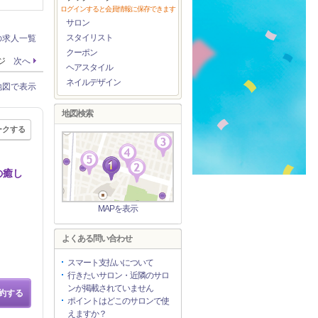
ログインすると会員情報に保存できます
サロン
スタイリスト
の求人一覧
クーポン
ージ
次へ
ヘアスタイル
ネイルデザイン
地図で表示
地図検索
ークする
の癒し
MAPを表示
よくある問い合わせ
スマート支払いについて
行きたいサロン・近隣のサロ
ンが掲載されていません
約する
ポイントはどこのサロンで使
えますか？