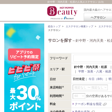
針中野・河内天美・松原の人気エステサロン (1/3)
国内最大級のヘアサロ
ヘアサロン
総合トップ
>
エステサロン検索トップ
>
エステサロ
ステサロン
サロンを探す
～針中野・河内天美・松
フリーワード
針中野・河内天美・松原
エリア・駅
｜
平野・加美・八尾・柏原
日付未定
｜
今日（8/9）
｜
明
日付
来店時刻
指定なし
〜
指定なし
利用時間
分の空席があるサ
料金
クーポン料金を指定
その他条件
条件を追加