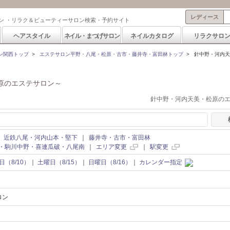
レディース
ン ・リラク＆ビューティーサロン検索・予約サイト
ヘアスタイル
ネイル・まつげサロン
ネイルカタログ
リラクサロ
ン関西トップ
>
エステサロン平野・八尾・松原・古市・藤井寺・富田林トップ
>
針中野・河内天
原のエステサロン～
針中野・河内天美・松原の
｜
近鉄八尾・河内山本・堅下
｜
藤井寺・古市・富田林
・駒川中野・喜連瓜破・八尾南
｜
エリア変更
｜
駅変更
日（8/10）
｜
土曜日（8/15）
｜
日曜日（8/16）
｜
カレンダー指定
ロン