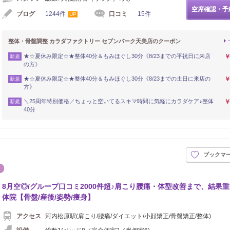
空席確認・予
ブログ
1244件
口コミ
15件
UP
整体・骨盤調整 カラダファクトリー セブンパーク天美店のクーポン
★☆夏休み限定☆★整体40分＆もみほぐし30分《8/23までの平祝日に来店
￥
新規
の方》
★☆夏休み限定☆★整体40分＆もみほぐし30分《8/23までの土日に来店の
￥
新規
方》
＼25周年特別価格／ちょっと空いてるスキマ時間に気軽にカラダケア♪整体
￥
新規
40分
ブックマ
シュ
エステ
8月空◎/グループ口コミ2000件超♪肩こり腰痛・体型改善まで、結果
体院【骨盤/産後/姿勢/痩身】
アクセス
河内松原駅(肩こり/腰痛/ダイエット/小顔矯正/骨盤矯正/整体)