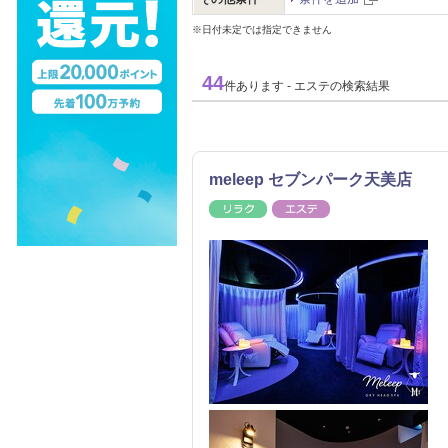
※日付未定では指定できません
44
件あります - エステの検索結果
meleep セブンパーク天美店
リラク
エステ