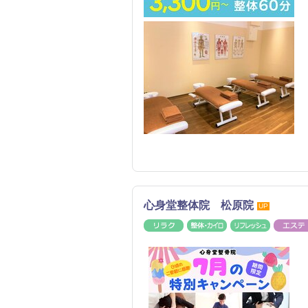
心身堂整体院 松原院
UP
リラク
整体・カイロ
リフレッ