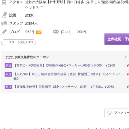
アクセス
近鉄南大阪線【針中野駅】西出口徒歩1分/肩こり/腰痛/頭痛/姿勢/骨盤
ヘッドスパ
設備
総数6
スタッフ
総数4人
ブログ
968件
口コミ
200件
UP
空席確認・予
スマート支払いOK
はばたき鍼灸整骨院のクーポン
【首肩こり/姿勢改善】姿勢整体+鍼灸+マッサージ60分￥8,800→￥2980
￥
新規
【人気No1】肩こり腰痛姿勢徹底改善［姿勢+骨盤矯正+整体］60分7700→2
￥
新規
480
【腰痛集中改善】骨盤矯正+鍼灸+マッサージ 60分 ￥7,700→￥2980
￥
新規
ブックマ