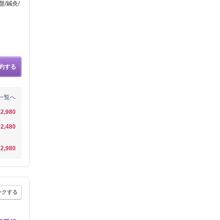
/鍼灸/
約する
一覧へ
2,980
2,480
2,980
ークする