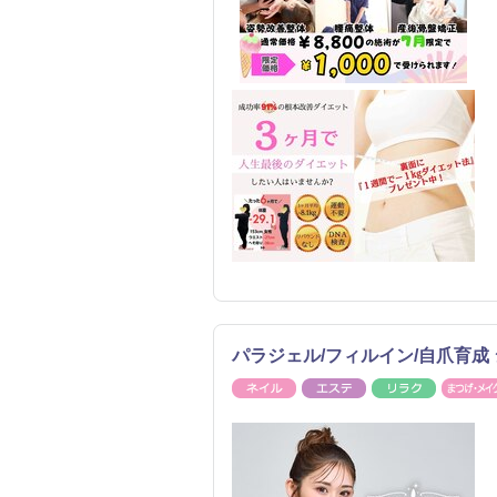
パラジェル/フィルイン/自爪育成 
ネイル
エステ
リラク