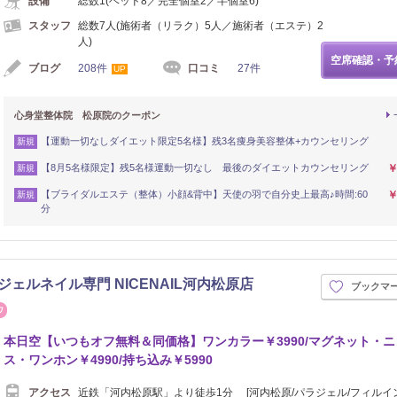
設備
総数1(ベッド8／完全個室2／半個室6)
スタッフ
総数7人(施術者（リラク）5人／施術者（エステ）2
人)
空席確認・予
ブログ
208件
口コミ
27件
UP
心身堂整体院 松原院のクーポン
【運動一切なしダイエット限定5名様】残3名痩身美容整体+カウンセリング
新規
【8月5名様限定】残5名様運動一切なし 最後のダイエットカウンセリング
￥
新規
【ブライダルエステ（整体）小顔&背中】天使の羽で自分史上最高♪時間:60
￥
新規
分
ジェルネイル専門 NICENAIL河内松原店
ブックマ
まつげ・メイク
本日空【いつもオフ無料＆同価格】ワンカラー￥3990/マグネット・
ス・ワンホン￥4990/持ち込み￥5990
アクセス
近鉄「河内松原駅」より徒歩1分 [河内松原/パラジェル/フィルイン