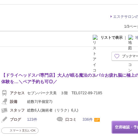
エステサロン
1/3ペ
リストで表示
｜
ブックマ
【ドライヘッドスパ専門店】大人が眠る魔法のスパ☆お疲れ脳に極上
体験を…＼ペア予約も可◎／
アクセス
セブンパーク天美 ３階 TEL0722-89-7185
設備
総数7(半個室7)
スタッフ
総数6人(施術者（リラク）6人)
ブログ
123件
口コミ
336件
UP
空席確認・予
スマート支払いOK