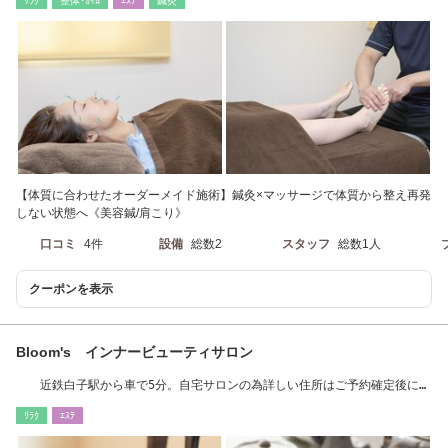
ﾘﾗｸ
整体･ｶｲﾛ
ｴｽﾃ
鍼灸
【体質に合わせたオーダーメイド施術】鍼灸×マッサージで体質から整え再発
しない状態へ《美容鍼/肩こり》
口コミ
4件
設備
総数2
スタッフ
総数1人
クーポンを表示
Bloom's インナービューティサロン
近鉄白子駅から車で5分。自宅サロンの為詳しい住所はご予約確定後にお
知らせ致します
ﾘﾗｸ
ｴｽﾃ