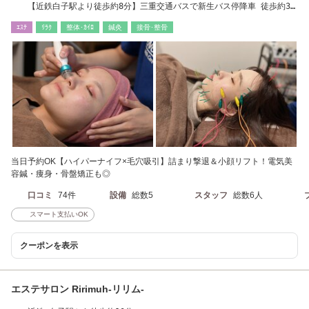
【近鉄白子駅より徒歩約8分】三重交通バスで新生バス停降車 徒歩約3
分
ｴｽﾃ
ﾘﾗｸ
整体･ｶｲﾛ
鍼灸
接骨･整骨
当日予約OK【ハイパーナイフ×毛穴吸引】詰まり撃退＆小顔リフト！電気美
容鍼・痩身・骨盤矯正も◎
口コミ
74件
設備
総数5
スタッフ
総数6人
スマート支払いOK
クーポンを表示
エステサロン Ririmuh-リリム-