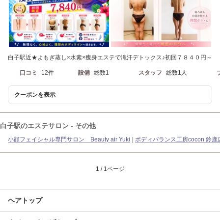
白子駅近★よもぎ蒸し×水素×痩身エステで滝汗デトックス♪初回７８４０円～
口コミ
12件
設備
総数1
スタッフ
総数1人
クーポンを表示
白子駅のエステサロン - その他
小顔フェイシャル専門サロン Beauty air Yuki
ボディバランス工房cocon 鈴鹿
1 / 1ページ
ヘアトップ