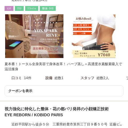
ｴｽﾃ
ﾘﾗｸ
ﾘﾌﾚｯｼｭ
整体･ｶｲﾛ
夏本番！トータル全身美容で身体改革！ ハーブ蒸し＋高濃度水素酸素吸入で
温活痩身
口コミ
14件
設備
総数1
スタッフ
総数2人
クーポンを表示
視力強化に特化した整体・花の都パリ発祥の小顔矯正技術
EYE REBORN / KOBIDO PARIS
近鉄平田駅から徒歩５分 三重県鈴鹿市算所三丁目９番５０号 近藤ビル