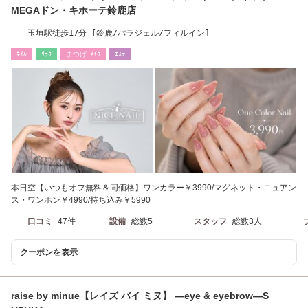
MEGAドン・キホーテ鈴鹿店
玉垣駅徒歩17分 [鈴鹿/パラジェル/フィルイン]
ﾈｲﾙ
ﾘﾗｸ
まつげ･ﾒｲｸ
ｴｽﾃ
本日空【いつもオフ無料＆同価格】ワンカラー￥3990/マグネット・ニュアン
ス・ワンホン￥4990/持ち込み￥5990
口コミ
47件
設備
総数5
スタッフ
総数3人
クーポンを表示
raise by minue【レイズ バイ ミヌ】 ―eye & eyebrow―S