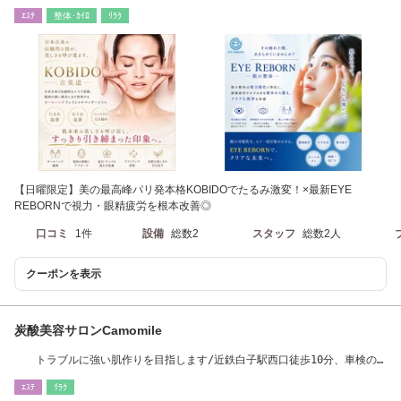
２F
ｴｽﾃ
整体･ｶｲﾛ
ﾘﾗｸ
【日曜限定】美の最高峰パリ発本格KOBIDOでたるみ激変！×最新EYE
REBORNで視力・眼精疲労を根本改善◎
口コミ
1件
設備
総数2
スタッフ
総数2人
クーポンを表示
炭酸美容サロンCamomile
トラブルに強い肌作りを目指します/近鉄白子駅西口徒歩10分、車検の
コバック鈴鹿店隣
ｴｽﾃ
ﾘﾗｸ