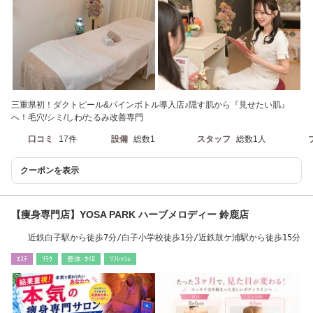
三重県初！ダクトピール&パインボトル導入店♪隠す肌から『見せたい肌』
へ！毛穴/シミ/しわ/たるみ改善専門
口コミ
17件
設備
総数1
スタッフ
総数1人
クーポンを表示
【痩身専門店】YOSA PARK ハーブメロディー 鈴鹿店
近鉄白子駅から徒歩7分/白子小学校徒歩1分/近鉄鼓ケ浦駅から徒歩15分
ｴｽﾃ
ﾘﾗｸ
整体･ｶｲﾛ
ﾘﾌﾚｯｼｭ