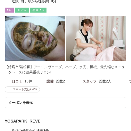
近鉄 白子駅から徒歩約10分
ｴｽﾃ
ﾘﾌﾚｯｼｭ
整体･ｶｲﾛ
【鈴鹿市/若松駅】アーユルヴェーダ、ハーブ、水光、機械、最先端なメニュ
ーをベースに結果重視サロン!
口コミ
13件
設備
総数2
スタッフ
総数2人
スマート支払いOK
クーポンを表示
YOSAPARK REVE
近鉄白子駅から徒歩8分