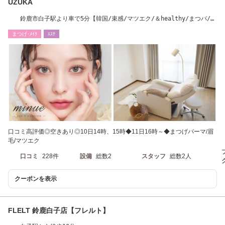
UZUKA
鈴鹿市白子駅より車で5分【韓国/束感/マツエク/＆healthy/まつパ/パ
リジェンヌ】
まつげ･ﾒｲｸ
ｴｽﾃ
口コミ高評価◎空きあり◎10日14時、15時◆11日16時～◆まつげパーマ/眉
毛/マツエク
口コミ
228件
設備
総数2
スタッフ
総数2人
クーポンを表示
FLELT 鈴鹿白子店【フレルト】