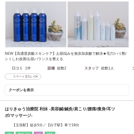
NEW【高濃度炭酸スキンケア】お肌悩みを無添加炭酸で解決★毛穴/ハリ艶/
シミしわ改善/お肌バランスを整える
口コミ
1件
設備
総数2
スタッフ
総数1人
スマート支払いOK
クーポンを表示
はりきゅう治療院 利休 -美容鍼/鍼灸/肩こり/腰痛/痩身/耳ツ
ボ/マッサージ-
【玉垣駅】徒歩5分／【白子駅】車で10分