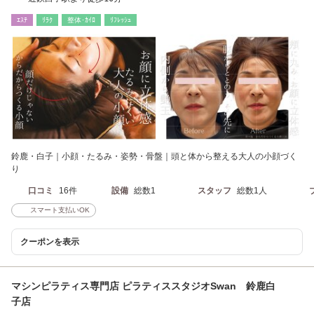
ｴｽﾃ
ﾘﾗｸ
整体･ｶｲﾛ
ﾘﾌﾚｯｼｭ
鈴鹿・白子｜小顔・たるみ・姿勢・骨盤｜頭と体から整える大人の小顔づく
り
口コミ
16件
設備
総数1
スタッフ
総数1人
スマート支払いOK
クーポンを表示
マシンピラティス専門店 ピラティススタジオSwan 鈴鹿白
子店