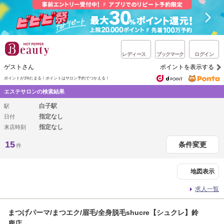
レディース
ブックマーク
ログイン
ゲストさん
ポイントを表示する
ポイントが1%たまる！
ポイントはサロン予約でつかえる！
エステサロンの検索結果
白子駅
駅
指定なし
日付
指定なし
来店時刻
15
条件変更
件
地図表示
求人一覧
まつげパーマ/まつエク/眉毛/全身脱毛shucre【シュクレ】鈴
鹿店