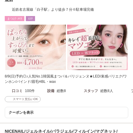
近鉄名古屋線「白子駅」より徒歩７分※駐車場完備
まつげ･ﾒｲｸ
ｴｽﾃ
8/9(日)予約◎♪人気No.1韓国風まつパ＆パリジェンヌ★LED/束感パリエク/ワ
ンホン/バインド/眉毛HBL・wax
口コミ
100件
設備
総数8
スタッフ
総数8人
スマート支払いOK
クーポンを表示
NICENAIL/ジェルネイル/パラジェル/フィルイン/マグネット/