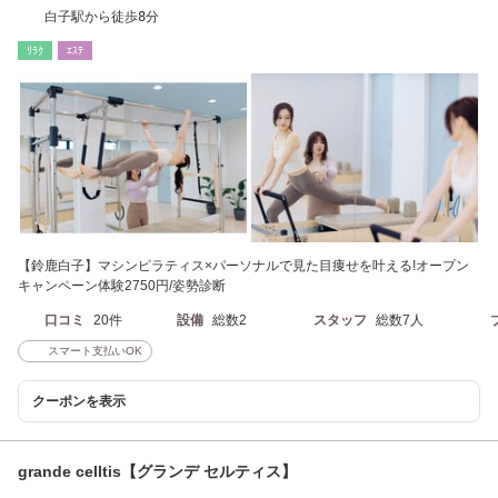
白子駅から徒歩8分
ﾘﾗｸ
ｴｽﾃ
【鈴鹿白子】マシンピラティス×パーソナルで見た目痩せを叶える!オープン
キャンペーン体験2750円/姿勢診断
口コミ
20件
設備
総数2
スタッフ
総数7人
スマート支払いOK
クーポンを表示
grande celltis【グランデ セルティス】