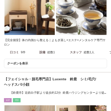
【完全個室】体の内側から整える｜よもぎ蒸し×エステ×メンタルケア専門サ
ロン
口コミ
9件
設備
総数1
スタッフ
総数1人
クーポンを表示
【フェイシャル・脱毛専門店】Lucente 鈴鹿 シミ/毛穴/
ヘッドスパ/小顔
【鈴鹿市】近鉄白子駅より徒歩約12分 鈴鹿ハウジングセンターより徒
歩約3分
ｴｽﾃ
ﾘﾗｸ