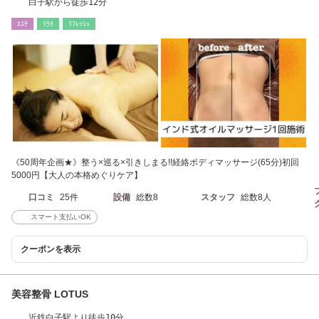
白子駅から徒歩12分
ｴｽﾃ
ﾘﾗｸ
ﾘﾌﾚｯｼｭ
《50周年企画★》整う×巡る×引きしまる!!経絡ボディマッサージ(65分)初回
5000円【大人の本格めぐりケア】
口コミ
25件
設備
総数8
スタッフ
総数8人
スマート支払いOK
クーポンを表示
美容整骨 LOTUS
近鉄白子駅より徒歩10分