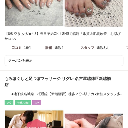
【8/8 空きあり/★4.8】当日予約OK！SNSで話題「爪質＆肌質改善」お忍び
サロン♪
口コミ
16件
設備
総数4
スタッフ
総数3人
クーポンを表示
もみほぐしと足つぼマッサージ リグレ 名古屋瑞穂区新瑞橋
店
◆地下鉄名城線・桜通線【新瑞橋駅】徒歩２分★駅チカ★女性スタッフ多
数 ★人気店★
ﾘﾗｸ
整体･ｶｲﾛ
ｴｽﾃ