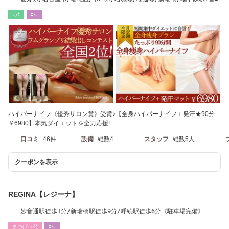
口徒歩1分内
ﾘﾗｸ
ｴｽﾃ
ハイパーナイフ《優秀サロン賞》受賞♪【全身ハイパーナイフ＋発汗★90分
￥6980】本気ダイエットを全力応援!
口コミ
46件
設備
総数4
スタッフ
総数5人
クーポンを表示
REGINA【レジーナ】
妙音通駅徒歩1分/新瑞橋駅徒歩9分/呼続駅徒歩6分《駐車場完備》
まつげ･ﾒｲｸ
ｴｽﾃ