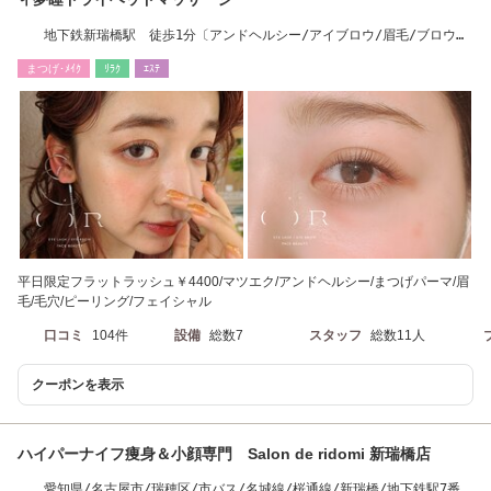
地下鉄新瑞橋駅 徒歩1分〔アンドヘルシー/アイブロウ/眉毛/ブロウリ
フト/まつエク〕
まつげ･ﾒｲｸ
ﾘﾗｸ
ｴｽﾃ
平日限定フラットラッシュ￥4400/マツエク/アンドヘルシー/まつげパーマ/眉
毛/毛穴/ピーリング/フェイシャル
口コミ
104件
設備
総数7
スタッフ
総数11人
クーポンを表示
ハイパーナイフ痩身＆小顔専門 Salon de ridomi 新瑞橋店
愛知県/名古屋市/瑞穂区/市バス/名城線/桜通線/新瑞橋/地下鉄駅7番出