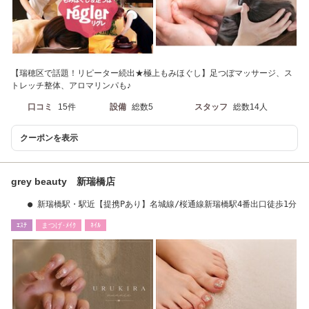
【瑞穂区で話題！リピーター続出★極上もみほぐし】足つぼマッサージ、ス
トレッチ整体、アロマリンパも♪
口コミ
15件
設備
総数5
スタッフ
総数14人
クーポンを表示
grey beauty 新瑞橋店
● 新瑞橋駅・駅近【提携Pあり】名城線/桜通線新瑞橋駅4番出口徒歩1分
ｴｽﾃ
まつげ･ﾒｲｸ
ﾈｲﾙ