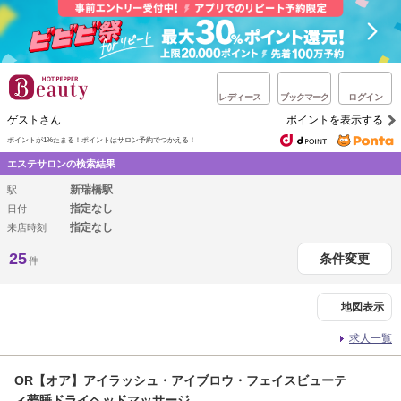
レディース
ブックマーク
ログイン
ゲストさん
ポイントを表示する
ポイントが1%たまる！
ポイントはサロン予約でつかえる！
エステサロンの検索結果
新瑞橋駅
駅
指定なし
日付
指定なし
来店時刻
25
条件変更
件
地図表示
求人一覧
OR【オア】アイラッシュ・アイブロウ・フェイスビューテ
ィ夢睡ドライヘッドマッサージ