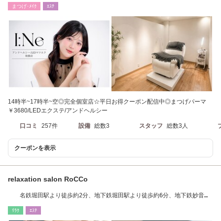
まつげ･ﾒｲｸ
ｴｽﾃ
14時半~17時半~空◎完全個室店☆平日お得クーポン配信中◎まつげパーマ
￥3680/LEDエクステ/アンドヘルシー
口コミ
257件
設備
総数3
スタッフ
総数3人
クーポンを表示
relaxation salon RoCCo
名鉄堀田駅より徒歩約2分、地下鉄堀田駅より徒歩約6分、地下鉄妙音通
駅より徒歩約8分
ﾘﾗｸ
ｴｽﾃ