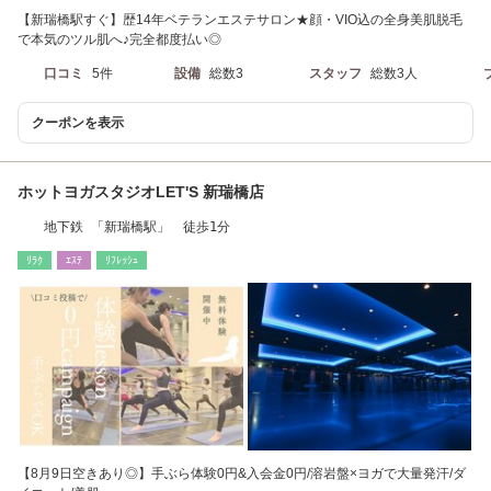
【新瑞橋駅すぐ】歴14年ベテランエステサロン★顔・VIO込の全身美肌脱毛
で本気のツル肌へ♪完全都度払い◎
口コミ
5件
設備
総数3
スタッフ
総数3人
クーポンを表示
ホットヨガスタジオLET'S 新瑞橋店
地下鉄 「新瑞橋駅」 徒歩1分
ﾘﾗｸ
ｴｽﾃ
ﾘﾌﾚｯｼｭ
【8月9日空きあり◎】手ぶら体験0円&入会金0円/溶岩盤×ヨガで大量発汗/ダ