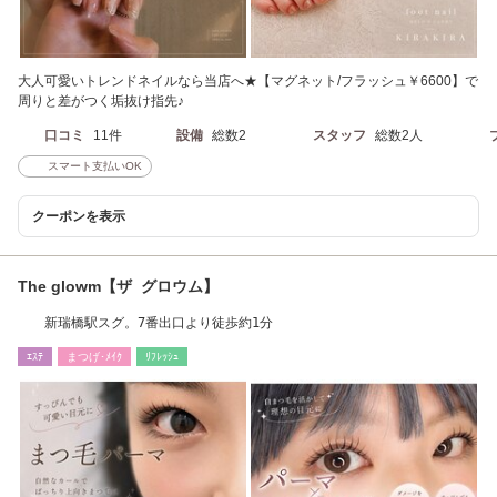
大人可愛いトレンドネイルなら当店へ★【マグネット/フラッシュ￥6600】で
周りと差がつく垢抜け指先♪
口コミ
11件
設備
総数2
スタッフ
総数2人
スマート支払いOK
クーポンを表示
The glowm【ザ グロウム】
新瑞橋駅スグ。7番出口より徒歩約1分
ｴｽﾃ
まつげ･ﾒｲｸ
ﾘﾌﾚｯｼｭ