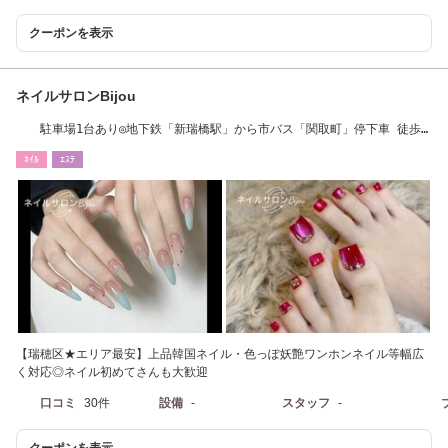
クーポンを表示
ネイルサロンBijou
駐車場1台あり◎地下鉄「新瑞橋駅」から市バス「関取町」停下車 徒歩3
分
ﾈｲﾙ
ｴｽﾃ
【瑞穂区★エリア最安】上品韓国ネイル・色っぽ妖艶ワンホンネイル等幅広
く対応◎ネイル初めてさんも大歓迎
口コミ
30件
設備
-
スタッフ
-