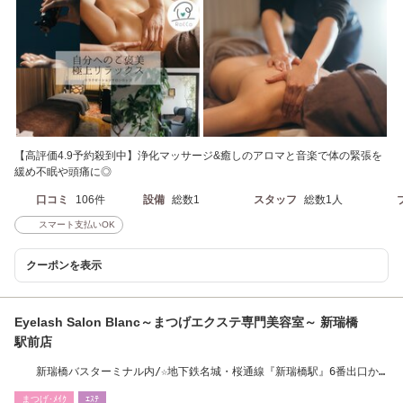
【高評価4.9予約殺到中】浄化マッサージ&癒しのアロマと音楽で体の緊張を
緩め不眠や頭痛に◎
口コミ
106件
設備
総数1
スタッフ
総数1人
スマート支払いOK
クーポンを表示
Eyelash Salon Blanc～まつげエクステ専門美容室～ 新瑞橋
駅前店
新瑞橋バスターミナル内/☆地下鉄名城・桜通線『新瑞橋駅』6番出口か
ら徒歩10秒！
まつげ･ﾒｲｸ
ｴｽﾃ