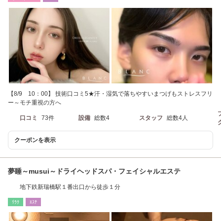
【8/9 10：00】 技術口コミ5★汗・湿気で落ちやすいまつげもストレスフリ
ー～モチ重視の方へ
口コミ
73件
設備
総数4
スタッフ
総数4人
クーポンを表示
夢睡～musui～ドライヘッドスパ・フェイシャルエステ
地下鉄新瑞橋駅１番出口から徒歩１分
ﾘﾗｸ
ｴｽﾃ