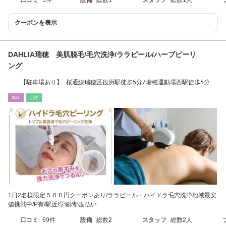
クーポンを表示
DAHLIA瑞穂 美肌脱毛/毛穴洗浄/ララピール/ハーブピーリ
ング
【駐車場あり】 桜通線瑞穂区役所駅徒歩5分/瑞穂運動場西駅徒歩5分
ｴｽﾃ
ﾘﾗｸ
1日2名様限定５００円クーポンあり/ララピール・ハイドラ毛穴洗浄地域最安
値挑戦中/P有/駅近/学割/都度払い
口コミ
69件
設備
総数2
スタッフ
総数2人