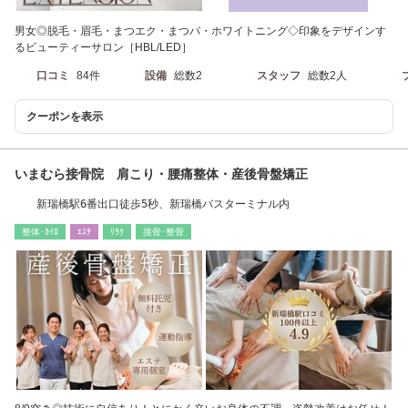
男女◎脱毛・眉毛・まつエク・まつパ・ホワイトニング◇印象をデザインす
るビューティーサロン［HBL/LED］
口コミ
84件
設備
総数2
スタッフ
総数2人
クーポンを表示
いまむら接骨院 肩こり・腰痛整体・産後骨盤矯正
新瑞橋駅6番出口徒歩5秒、新瑞橋バスターミナル内
整体･ｶｲﾛ
ｴｽﾃ
ﾘﾗｸ
接骨･整骨