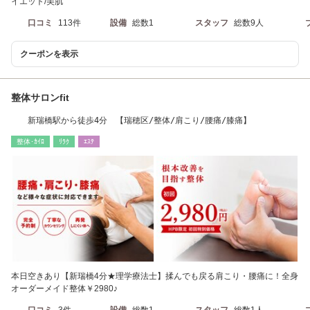
イエット/美肌
口コミ
113件
設備
総数1
スタッフ
総数9人
クーポンを表示
整体サロンfit
新瑞橋駅から徒歩4分 【瑞穂区/整体/肩こり/腰痛/膝痛】
整体･ｶｲﾛ
ﾘﾗｸ
ｴｽﾃ
本日空きあり【新瑞橋4分★理学療法士】揉んでも戻る肩こり・腰痛に！全身
オーダーメイド整体￥2980♪
口コミ
3件
設備
総数1
スタッフ
総数1人