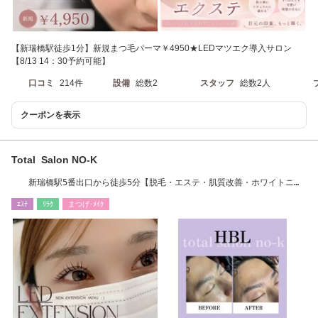
【新瑞橋駅徒歩1分】新規まつ毛パーマ￥4950★LEDマツエク導入サロン
【8/13 14：30予約可能】
口コミ
214件
設備
総数2
スタッフ
総数2人
クーポンを表示
Total Salon NO-K
新瑞橋駅5番出口から徒歩5分【脱毛・エステ・肌質改善・ホワイトニン
グ・HBL】無料P有
ｴｽﾃ
ﾘﾗｸ
まつげ･ﾒｲｸ