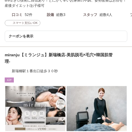
8/9空き◎技術に自信あり！とにかく辛いお身体の不調、姿勢改善はお任せ！
産後ダイエット/お子様可
口コミ
52件
設備
総数3
スタッフ
総数4人
スマート支払いOK
クーポンを表示
miranju【ミランジュ】新瑞橋店-美肌脱毛×毛穴×韓国肌管
理-
新瑞橋駅１番出口徒歩３０秒
ｴｽﾃ