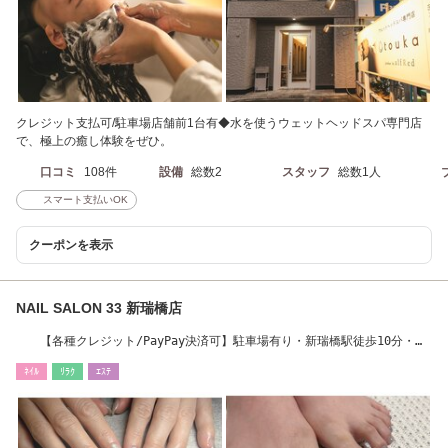
クレジット支払可/駐車場店舗前1台有◆水を使うウェットヘッドスパ専門店
で、極上の癒し体験をぜひ。
口コミ
108件
設備
総数2
スタッフ
総数1人
スマート支払いOK
クーポンを表示
NAIL SALON 33 新瑞橋店
【各種クレジット/PayPay決済可】駐車場有り・新瑞橋駅徒歩10分・市
バス平子徒歩5分
ﾈｲﾙ
ﾘﾗｸ
ｴｽﾃ