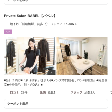
クーポンを表示
Private Salon BABEL【バベル】
地下鉄「新瑞橋駅」徒歩1分 ＜口コミ：5.00★＞
ｴｽﾃ
■当日予約◎■「新瑞橋駅」徒歩1分■メンズ専門脱毛サロン×都度払い■完全個
室■全身脱毛（顔・VIO込）■
口コミ
28件
設備
総数1
スタッフ
総数2人
クーポンを表示