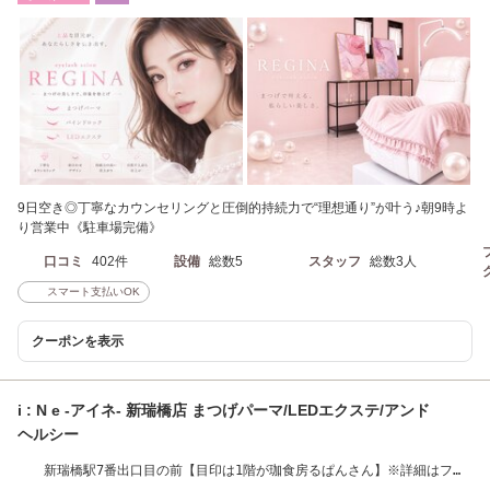
9日空き◎丁寧なカウンセリングと圧倒的持続力で“理想通り”が叶う♪朝9時よ
り営業中《駐車場完備》
口コミ
402件
設備
総数5
スタッフ
総数3人
スマート支払いOK
クーポンを表示
i : N e -アイネ- 新瑞橋店 まつげパーマ/LEDエクステ/アンド
ヘルシー
新瑞橋駅7番出口目の前【目印は1階が珈食房るぱんさん】※詳細はフォ
トギャラリーにて