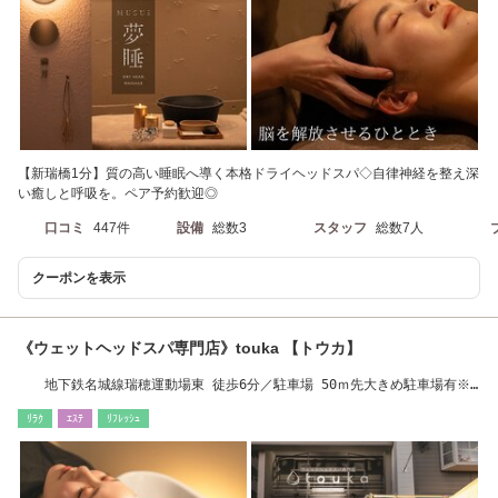
【新瑞橋1分】質の高い睡眠へ導く本格ドライヘッドスパ◇自律神経を整え深
い癒しと呼吸を。ペア予約歓迎◎
口コミ
447件
設備
総数3
スタッフ
総数7人
クーポンを表示
《ウェットヘッドスパ専門店》touka 【トウカ】
地下鉄名城線瑞穂運動場東 徒歩6分／駐車場 50ｍ先大きめ駐車場有※
店前1台小型のみ可
ﾘﾗｸ
ｴｽﾃ
ﾘﾌﾚｯｼｭ