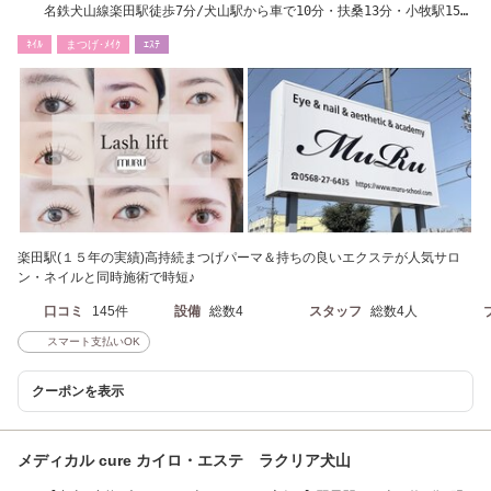
名鉄犬山線楽田駅徒歩7分/犬山駅から車で10分・扶桑13分・小牧駅15
分・江南駅車18分
ﾈｲﾙ
まつげ･ﾒｲｸ
ｴｽﾃ
楽田駅(１５年の実績)高持続まつげパーマ＆持ちの良いエクステが人気サロ
ン・ネイルと同時施術で時短♪
口コミ
145件
設備
総数4
スタッフ
総数4人
スマート支払いOK
クーポンを表示
メディカル cure カイロ・エステ ラクリア犬山