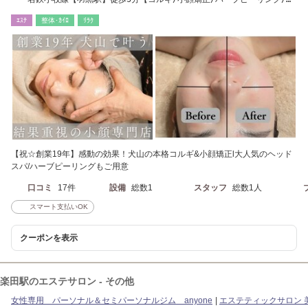
イルマッサージ】
ｴｽﾃ
整体･ｶｲﾛ
ﾘﾗｸ
【祝☆創業19年】感動の効果！犬山の本格コルギ&小顔矯正l大人気のヘッド
スパ/ハーブピーリングもご用意
口コミ
17件
設備
総数1
スタッフ
総数1人
スマート支払いOK
クーポンを表示
楽田駅のエステサロン - その他
女性専用 パーソナル＆セミパーソナルジム anyone
エステティックサロン 