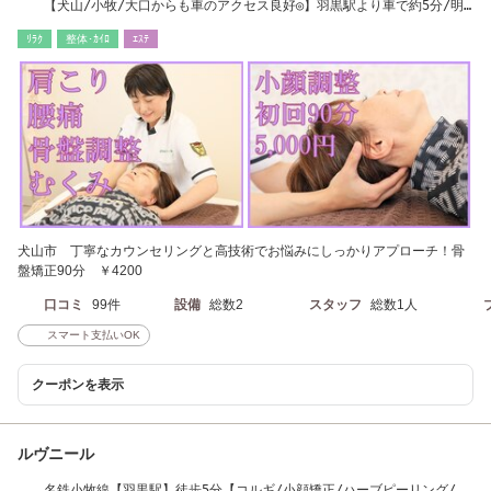
【犬山/小牧/大口からも車のアクセス良好◎】羽黒駅より車で約5分/明
治村近く◎
ﾘﾗｸ
整体･ｶｲﾛ
ｴｽﾃ
犬山市 丁寧なカウンセリングと高技術でお悩みにしっかりアプローチ！骨
盤矯正90分 ￥4200
口コミ
99件
設備
総数2
スタッフ
総数1人
スマート支払いOK
クーポンを表示
ルヴニール
名鉄小牧線【羽黒駅】徒歩5分【コルギ/小顔矯正/ハーブピーリング/オ