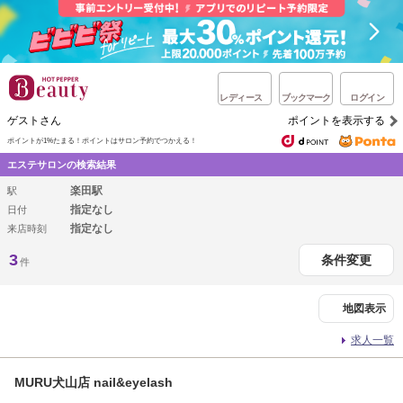
レディース
ブックマーク
ログイン
ゲストさん
ポイントを表示する
ポイントが1%たまる！
ポイントはサロン予約でつかえる！
エステサロンの検索結果
楽田駅
駅
指定なし
日付
指定なし
来店時刻
3
条件変更
件
地図表示
求人一覧
MURU犬山店 nail&eyelash