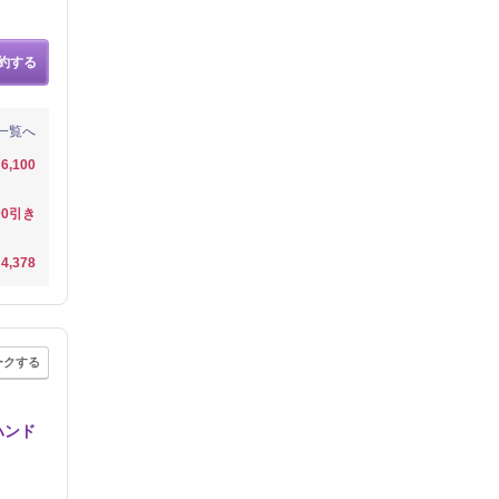
約する
一覧へ
6,100
00引き
4,378
ークする
ハンド