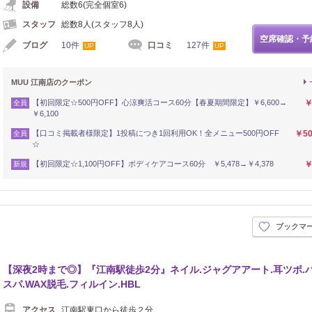
設備
総数6(完全個室6)
スタッフ
総数8人(スタッフ8人)
空席確認・予
ブログ
10件
口コミ
127件
UP
UP
MUU 江南店のクーポン
【初回限定☆500円OFF】心涼爽活コース60分【春夏期間限定】￥6,600→
￥
全員
￥6,100
【口コミ掲載者様限定】1投稿につき1回利用OK！全メニュー500円OFF
￥5
全員
☆
【初回限定☆1,100円OFF】ボディケアコース60分 ￥5,478→￥4,378
￥
新規
ブックマ
【深夜2時まで◎】『江南駅徒歩2分』ネイル.ジャグアアート.耳ツボ.
スパ.WAX脱毛.フィルイン.HBL
アクセス
江南駅東口から徒歩２分