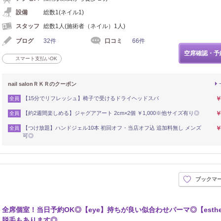
設備
総数1(ネイル1)
スタッフ
総数1人(施術者（ネイル）1人)
ブログ
32件
口コミ
66件
空席確認・予
スマート支払いOK
nail salonＲＫＲのクーポン
【15分でリフレッシュ】椅子で受けるドライヘッドスパ
￥
全員
【約2週間楽しめる】ジャグアアート 2cm×2個 ￥1,000※他サイズ有り◎
￥
全員
【つけ放題】ハンドジェル10本 初回オフ・当店オフ込 追加料無し メンズ
￥
全員
可◎
ブックマ
全席個室！当日予約OK◎【eye】持ちが良い似合わせパーマ◎【esthet
脱毛もあります◎