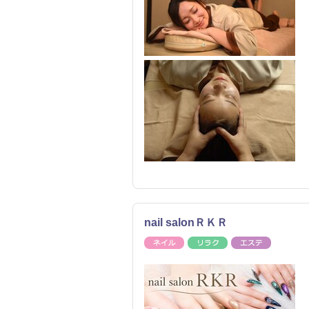
nail salonＲＫＲ
ネイル
リラク
エステ