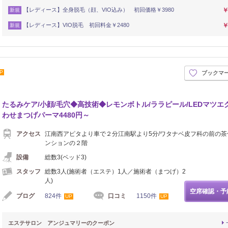
【レディース】全身脱毛（顔、VIO込み） 初回価格￥3980
￥
新規
【レディース】VIO脱毛 初回料金￥2480
￥
新規
P
ブックマ
メイク
たるみケア/小顔/毛穴◆高技術◆レモンボトル/ララピール/LEDマツエ
わせまつげパーマ4480円～
アクセス
江南西アピタより車で２分江南駅より5分/ワタナベ皮フ科の前の茶
ンションの２階
設備
総数3(ベッド3)
スタッフ
総数3人(施術者（エステ）1人／施術者（まつげ）2
人)
空席確認・予
ブログ
824件
口コミ
1150件
UP
UP
エステサロン アンジュマリーのクーポン