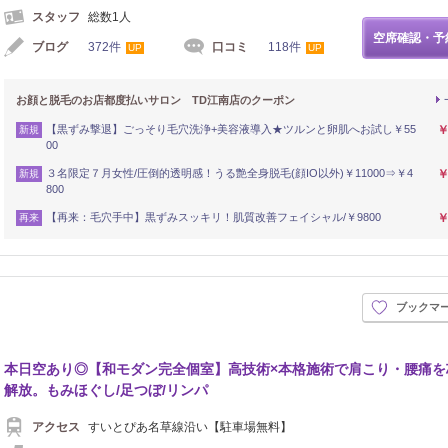
スタッフ
総数1人
空席確認・予
ブログ
372件
口コミ
118件
UP
UP
お顔と脱毛のお店都度払いサロン TD江南店のクーポン
【黒ずみ撃退】ごっそり毛穴洗浄+美容液導入★ツルンと卵肌へお試し￥55
￥
新規
00
３名限定７月女性/圧倒的透明感！うる艶全身脱毛(顔IO以外)￥11000⇒￥4
￥
新規
800
【再来：毛穴手中】黒ずみスッキリ！肌質改善フェイシャル/￥9800
￥
再来
ブックマ
本日空あり◎【和モダン完全個室】高技術×本格施術で肩こり・腰痛を
解放。もみほぐし/足つぼ/リンパ
アクセス
すいとぴあ名草線沿い【駐車場無料】