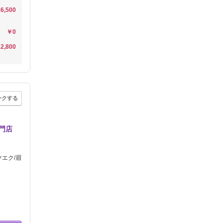
6,500
￥0
2,800
ークする
門店
エク/眉