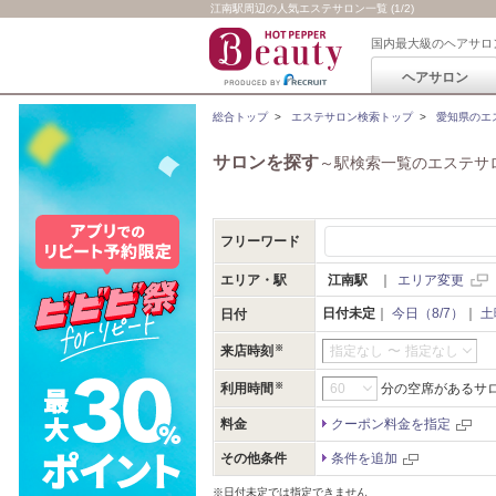
江南駅周辺の人気エステサロン一覧 (1/2)
国内最大級のヘアサロ
ヘアサロン
総合トップ
>
エステサロン検索トップ
>
愛知県のエ
サロンを探す
～駅検索一覧のエステサ
フリーワード
エリア・駅
江南駅
｜
エリア変更
日付未定
｜
今日（8/7）
｜
土
日付
来店時刻
指定なし
〜
指定なし
利用時間
分の空席があるサ
料金
クーポン料金を指定
その他条件
条件を追加
※日付未定では指定できません