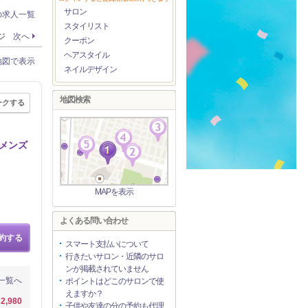
サロン
の求人一覧
スタイリスト
ージ
次へ
クーポン
ヘアスタイル
地図で表示
ネイルデザイン
地図検索
ークする
もメンズ
MAPを表示
よくある問い合わせ
約する
スマート支払いについて
行きたいサロン・近隣のサロ
ンが掲載されていません
一覧へ
ポイントはどこのサロンで使
えますか？
2,980
子供や友達の分の予約も代理