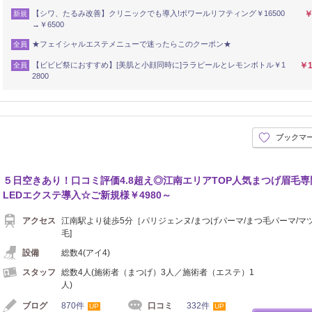
【シワ、たるみ改善】クリニックでも導入!ボワールリフティング￥16500
￥
新規
→￥6500
★フェイシャルエステメニューで迷ったらこのクーポン★
全員
【ビビビ祭におすすめ】[美肌と小顔同時に]ララピールとレモンボトル￥1
￥1
全員
2800
ブックマ
５日空きあり！口コミ評価4.8超え◎江南エリアTOP人気まつげ眉毛専
LEDエクステ導入☆ご新規様￥4980～
アクセス
江南駅より徒歩5分［パリジェンヌ/まつげパーマ/まつ毛パーマ/マツ
毛]
設備
総数4(アイ4)
スタッフ
総数4人(施術者（まつげ）3人／施術者（エステ）1
人)
ブログ
870件
口コミ
332件
UP
UP