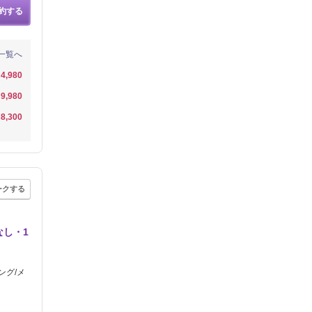
約する
一覧へ
4,980
9,980
8,300
ークする
なし・1
ング/メ