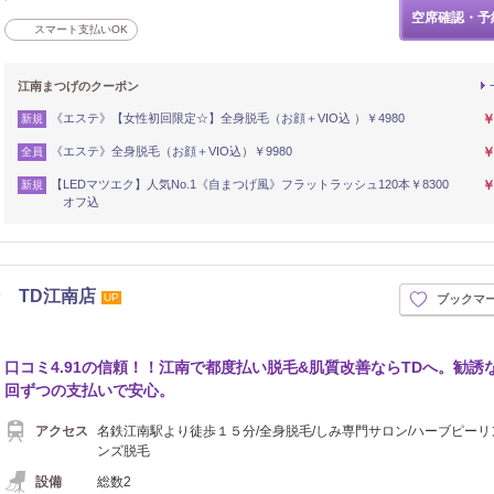
空席確認・予
スマート支払いOK
江南まつげのクーポン
《エステ》【女性初回限定☆】全身脱毛（お顔＋VIO込 ）￥4980
￥
新規
《エステ》全身脱毛（お顔＋VIO込）￥9980
￥
全員
【LEDマツエク】人気No.1《自まつげ風》フラットラッシュ120本￥8300
￥
新規
オフ込
 TD江南店
UP
ブックマ
口コミ4.91の信頼！！江南で都度払い脱毛&肌質改善ならTDへ。勧誘
回ずつの支払いで安心。
アクセス
名鉄江南駅より徒歩１５分/全身脱毛/しみ専門サロン/ハーブピーリ
ンズ脱毛
設備
総数2