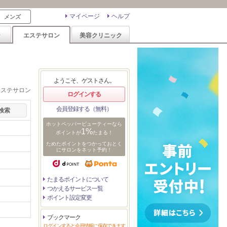
マイページ
ヘルプ
メンズ
ン
エステサロン
美容クリニック
ようこそ、ゲストさん。
エステサロン
ログインする
会員登録する（無料）
ホットペッパービューティーなら
1%
ポイントが
たまる！
ためたポイントをつかっておとく
にサロンをネット予約！
たまるポイントについて
つかえるサービス一覧
ポイント設定変更
ブックマーク
ログインすると会員情報に保存できます