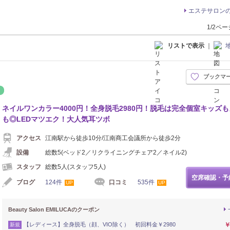
エステサロン
1/2ペ
リストで表示
｜
ブックマ
メイク
リラク
ネイルワンカラー4000円！全身脱毛2980円！脱毛は完全個室キッズ
も◎LEDマツエク！大人気耳ツボ
アクセス
江南駅から徒歩10分/江南商工会議所から徒歩2分
設備
総数5(ベッド2／リクライニングチェア2／ネイル2)
スタッフ
総数5人(スタッフ5人)
空席確認・予
ブログ
124件
口コミ
535件
UP
UP
Beauty Salon EMILUCAのクーポン
【レディース】全身脱毛（顔、VIO除く） 初回料金￥2980
￥
新規