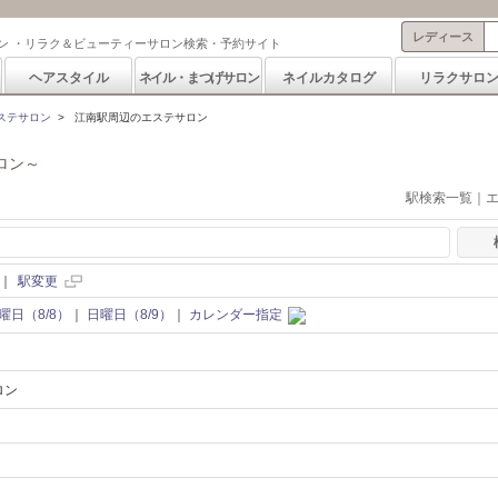
レディース
ン ・リラク＆ビューティーサロン検索・予約サイト
ヘアスタイル
ネイル・まつげサロン
ネイルカタログ
リラクサロ
ステサロン
>
江南駅周辺のエステサロン
ロン～
駅検索一覧｜
｜
駅変更
曜日（8/8）
｜
日曜日（8/9）
｜
カレンダー指定
ロン