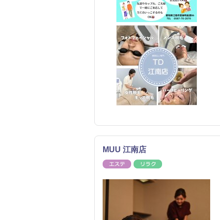
MUU 江南店
エステ
リラク