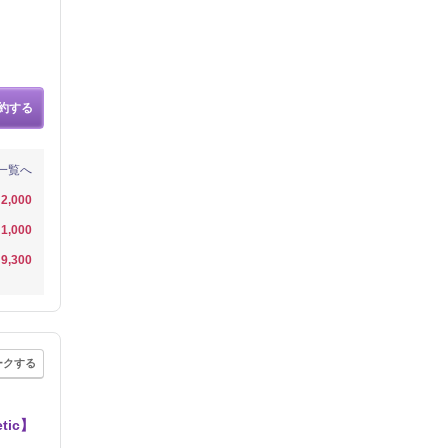
約する
一覧へ
2,000
1,000
9,300
ークする
ic】