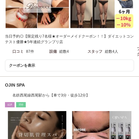
当日予約◎【限定残り7名様★オーダーメイドクーポン！！】ダイエットコン
テスト優勝★5年連続グランプリ店
口コミ
87件
設備
総数4
スタッフ
総数4人
クーポンを表示
OJIN SPA
名鉄西尾線西尾駅から【車で3分・徒歩12分】
ｴｽﾃ
ﾘﾗｸ