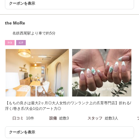
クーポンを表示
the MoRe
名鉄西尾駅より車で約5分
ﾈｲﾙ
ｴｽﾃ
【もちの良さは最大2ヶ月◎大人女性のワンランク上の爪育専門店】折れる/
浮く/巻き爪/大会1位のアート力◎
口コミ
10件
設備
総数3
スタッフ
総数3人
クーポンを表示