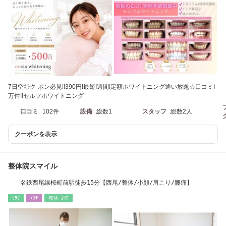
7日空◎ク-ポン必見!!390円!最短I週間!定額ホワイトニング通い放題☆口コミI
万件!!セルフホワイトニング
口コミ
102件
設備
総数1
スタッフ
総数2人
クーポンを表示
整体院スマイル
名鉄西尾線桜町前駅徒歩15分【西尾/整体/小顔/肩こり/腰痛】
ﾘﾗｸ
ｴｽﾃ
整体･ｶｲﾛ