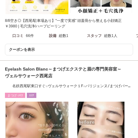
8/8空き◎【西尾/駐車場あり】"一度で実感" 頭蓋骨から整える小顔矯正
￥3980 | 毛穴洗浄/ハーブピーリング
口コミ
66件
設備
総数1
スタッフ
総数1人
クーポンを表示
Eyelash Salon Blanc～まつげエクステと眉の専門美容室～
ヴェルサウォーク西尾店
名鉄西尾駅東口すぐ☆ヴェルサウォーク１F☆パリジェンヌ/まつげパー
マ/眉/アイブロウ
まつげ･ﾒｲｸ
ｴｽﾃ