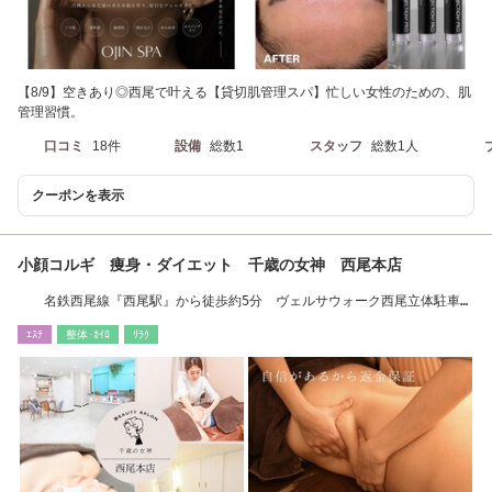
【8/9】空きあり◎西尾で叶える【貸切肌管理スパ】忙しい女性のための、肌
管理習慣。
口コミ
18件
設備
総数1
スタッフ
総数1人
クーポンを表示
小顔コルギ 痩身・ダイエット 千歳の女神 西尾本店
名鉄西尾線『西尾駅』から徒歩約5分 ヴェルサウォーク西尾立体駐車場
入り口の正面☆
ｴｽﾃ
整体･ｶｲﾛ
ﾘﾗｸ