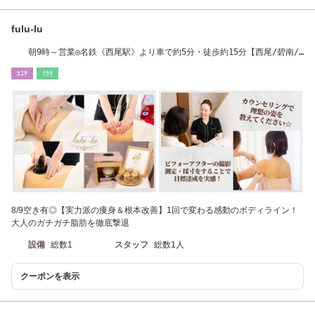
fulu-lu
朝9時～営業◎名鉄《西尾駅》より車で約5分・徒歩約15分【西尾/碧南/
安城/半田】
ｴｽﾃ
ﾘﾗｸ
8/9空き有◎【実力派の痩身＆根本改善】1回で変わる感動のボディライン！
大人のガチガチ脂肪を徹底撃退
設備
総数1
スタッフ
総数1人
クーポンを表示