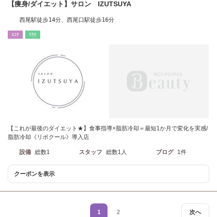
【痩身/ダイエット】サロン IZUTSUYA
西尾駅徒歩14分、西尾口駅徒歩16分
ｴｽﾃ
ﾘﾗｸ
【これが最後のダイエット★】食事指導×脂肪冷却＝最短1か月で変化を実感/
脂肪冷却《リポクール》導入店
設備
総数1
スタッフ
総数1人
ブログ
1件
クーポンを表示
1
2
次へ