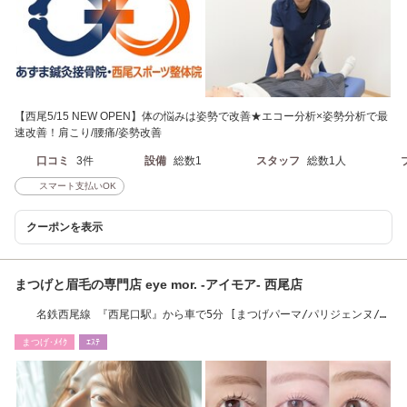
【西尾5/15 NEW OPEN】体の悩みは姿勢で改善★エコー分析×姿勢分析で最
速改善！肩こり/腰痛/姿勢改善
口コミ
3件
設備
総数1
スタッフ
総数1人
スマート支払いOK
クーポンを表示
まつげと眉毛の専門店 eye mor. -アイモア- 西尾店
名鉄西尾線 『西尾口駅』から車で5分 [まつげパーマ/パリジェンヌ/ま
つ毛/エクステ]
まつげ･ﾒｲｸ
ｴｽﾃ