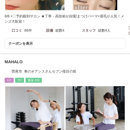
8/8 ×〇予約殺到サロン ★丁寧・高技術が自慢!まつげパーマ×眉毛が人気！メ
ンズ大歓迎！
口コミ
86件
設備
総数4
スタッフ
総数4人
クーポンを表示
MAHALO
西尾市 車のオアシスさんセブン様目の前
ｴｽﾃ
ﾘﾗｸ
整体･ｶｲﾛ