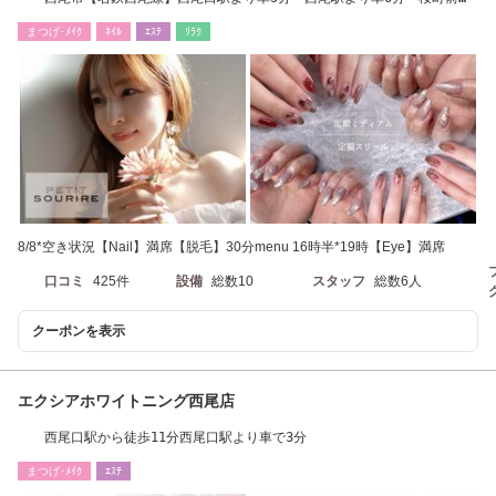
より車6分
まつげ･ﾒｲｸ
ﾈｲﾙ
ｴｽﾃ
ﾘﾗｸ
8/8*空き状況【Nail】満席【脱毛】30分menu 16時半*19時【Eye】満席
口コミ
425件
設備
総数10
スタッフ
総数6人
クーポンを表示
エクシアホワイトニング西尾店
西尾口駅から徒歩11分西尾口駅より車で3分
まつげ･ﾒｲｸ
ｴｽﾃ