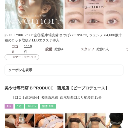
[8/12 17:00/17:30~空◎]駐車場完備!まつげパーマ&パリジェンヌ￥4,680数十
種のロッド取扱☆LEDエクステ導入
口コ
1110
設備
総数4
スタッフ
総数6人
ミ
件
スマート支払いOK
クーポンを表示
美やせ専門店 B'PRODUCE 西尾店【ビープロデュース】
【口コミ高評価◎】名鉄西尾線 西尾駅西口より徒歩約15分
ｴｽﾃ
ﾘﾗｸ
ﾘﾌﾚｯｼｭ
整体･ｶｲﾛ