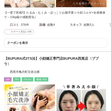
【一度で実感!!】たるみ・むくみ・ぽっこりお腹卒業☆小顔コルギ×全身痩身
で－10kg級の感動変化♪
口コミ
376件
設備
総数4
スタッフ
総数5人
スマート支払いOK
クーポンを表示
【BUPURA式3TS法】小顔矯正専門店BUPURA西尾店〈ブプ
ラ〉
西尾市亀沢町交差点横
ｴｽﾃ
ﾘﾗｸ
ﾘﾌﾚｯｼｭ
整体･ｶｲﾛ