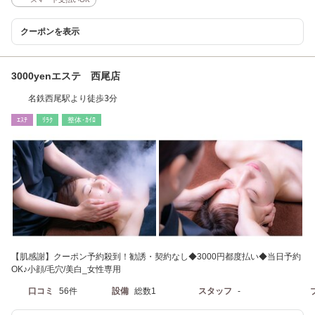
クーポンを表示
3000yenエステ 西尾店
名鉄西尾駅より徒歩3分
ｴｽﾃ
ﾘﾗｸ
整体･ｶｲﾛ
【肌感謝】クーポン予約殺到！勧誘・契約なし◆3000円都度払い◆当日予約
OK♪小顔/毛穴/美白_女性専用
口コミ
56件
設備
総数1
スタッフ
-