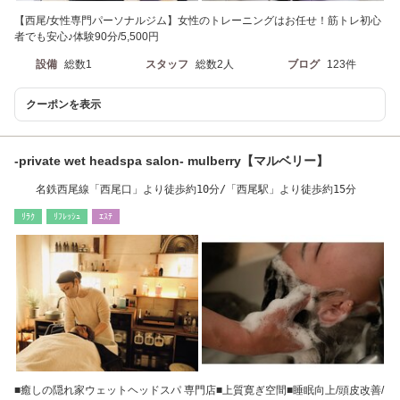
【西尾/女性専門パーソナルジム】女性のトレーニングはお任せ！筋トレ初心
者でも安心♪体験90分/5,500円
設備
総数1
スタッフ
総数2人
ブログ
123件
クーポンを表示
-private wet headspa salon- mulberry【マルベリー】
名鉄西尾線「西尾口」より徒歩約10分/「西尾駅」より徒歩約15分
ﾘﾗｸ
ﾘﾌﾚｯｼｭ
ｴｽﾃ
■癒しの隠れ家ウェットヘッドスパ 専門店■上質寛ぎ空間■睡眠向上/頭皮改善/