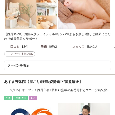
【西尾salon】お悩み別フェイシャル×リンパ*×よもぎ蒸し♪癒しと結果にこだ
わり健康美容をサポート
口コミ
12件
設備
総数2
スタッフ
総数1人
スマート支払いOK
クーポンを表示
あずま整体院【肩こり/腰痛/姿勢矯正/骨盤矯正】
5月15日オープン！西尾市初/最新AI搭載の姿勢分析とエコー分析で痛み
の原因を見える化
ﾘﾗｸ
整体･ｶｲﾛ
ｴｽﾃ