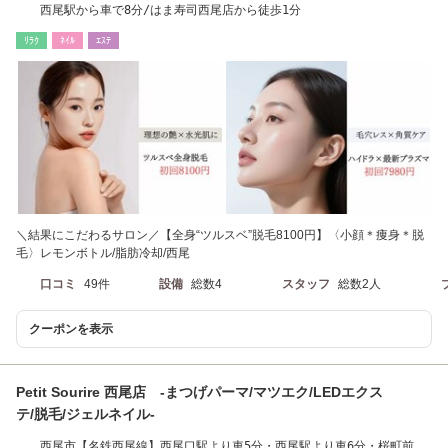
西尾駅から車で8分/はま寿司西尾店から徒歩1分
ﾘﾗｸ
ﾈｲﾙ
ｴｽﾃ
＼結果にこだわるサロン／【全身“ツルスベ”脱毛8100円】〈小顔＊痩身＊脱
毛〉レモンボトル/脂肪冷却/西尾
口コミ
49件
設備
総数4
スタッフ
総数2人
クーポンを表示
Petit Sourire 西尾店 -まつげパーマ/マツエク/LEDエクス
テ/脱毛/ジェルネイル-
西尾市【名鉄西尾線】西尾口駅より車5分・西尾駅より車6分・桜町前駅