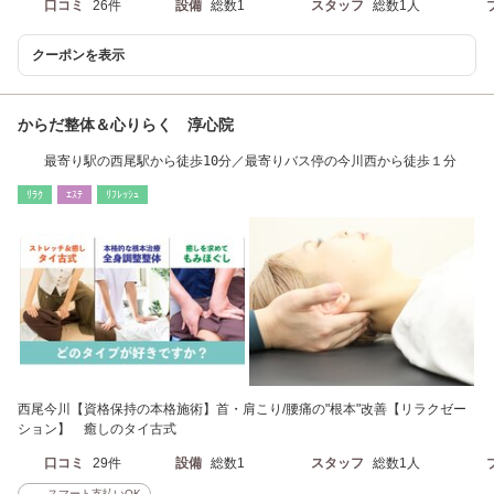
口コミ
26件
設備
総数1
スタッフ
総数1人
クーポンを表示
からだ整体＆心りらく 淳心院
最寄り駅の西尾駅から徒歩10分／最寄りバス停の今川西から徒歩１分
ﾘﾗｸ
ｴｽﾃ
ﾘﾌﾚｯｼｭ
西尾今川【資格保持の本格施術】首・肩こり/腰痛の"根本"改善【リラクゼー
ション】 癒しのタイ古式
口コミ
29件
設備
総数1
スタッフ
総数1人
スマート支払いOK