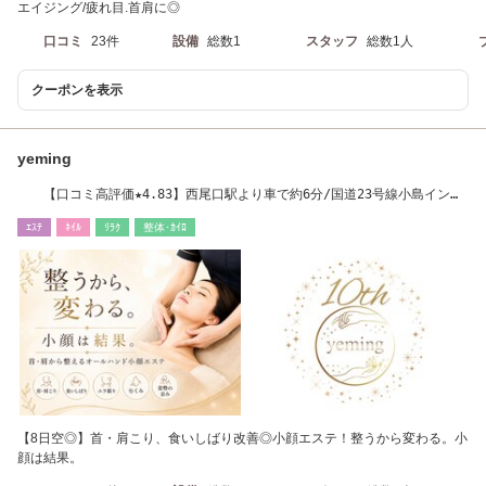
エイジング/疲れ目.首肩に◎
口コミ
23件
設備
総数1
スタッフ
総数1人
クーポンを表示
yeming
【口コミ高評価★4.83】西尾口駅より車で約6分/国道23号線小島インタ
ー西へ車で7分
ｴｽﾃ
ﾈｲﾙ
ﾘﾗｸ
整体･ｶｲﾛ
【8日空◎】首・肩こり、食いしばり改善◎小顔エステ！整うから変わる。小
顔は結果。