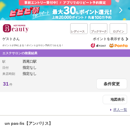
レディース
ブックマーク
ログイン
ゲストさん
ポイントを表示する
ポイントが1%たまる！
ポイントはサロン予約でつかえる！
エステサロンの検索結果
西尾口駅
駅
指定なし
日付
指定なし
来店時刻
31
条件変更
件
地図表示
求人一覧
un pas-lis【アンパリス】