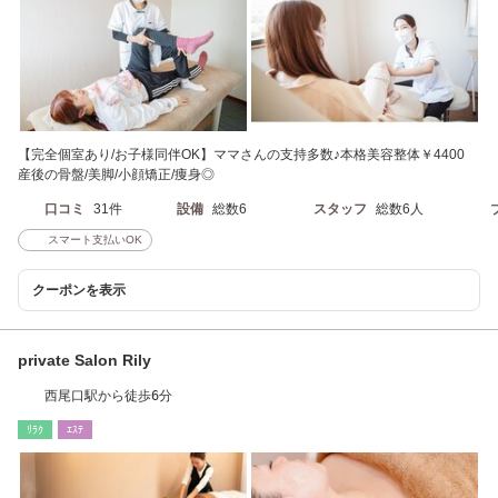
【完全個室あり/お子様同伴OK】ママさんの支持多数♪本格美容整体￥4400
産後の骨盤/美脚/小顔矯正/痩身◎
口コミ
31件
設備
総数6
スタッフ
総数6人
スマート支払いOK
クーポンを表示
private Salon Rily
西尾口駅から徒歩6分
ﾘﾗｸ
ｴｽﾃ