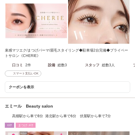
束感マツエク/まつげパーマ/眉毛スタイリング◆駐車場2台完備◆プライベー
トサロン《CHERIE》
口コミ
2件
設備
総数3
スタッフ
総数3人
スマート支払いOK
クーポンを表示
エミール Beauty salon
高畑駅から車で8分 港北駅から車で6分 伏屋駅から車で7分
ｴｽﾃ
まつげ･ﾒｲｸ