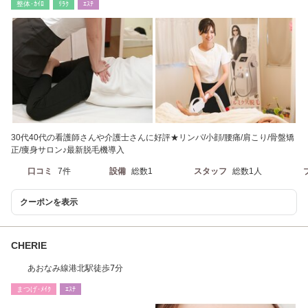
整体･ｶｲﾛ
ﾘﾗｸ
ｴｽﾃ
30代40代の看護師さんや介護士さんに好評★リンパ/小顔/腰痛/肩こり/骨盤矯
正/痩身サロン♪最新脱毛機導入
口コミ
7件
設備
総数1
スタッフ
総数1人
クーポンを表示
CHERIE
あおなみ線港北駅徒歩7分
まつげ･ﾒｲｸ
ｴｽﾃ