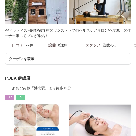
<<ピラティス×整体×鍼施術のワンストップのヘルスケアサロン>>歴30年のオ
ーナー率いるプロが集結！
口コミ
99件
設備
総数8
スタッフ
総数4人
クーポンを表示
POLA 伊成店
あおなみ線「港北駅」より徒歩10分
ｴｽﾃ
ﾘﾗｸ