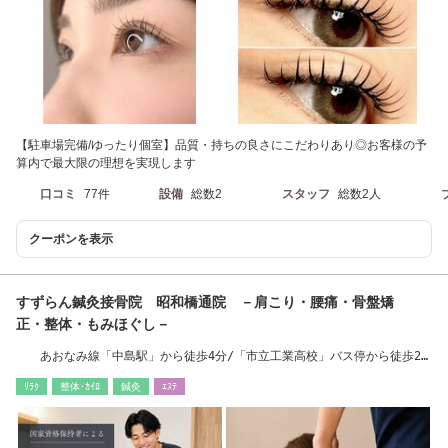
【駐車場完備/ゆったり個室】品質・持ちの良さにこだわりあり◎お客様の予
算内で最大限の理想を実現します
口コミ
77件
設備
総数2
スタッフ
総数2人
クーポンを表示
すずらん鍼灸接骨院 昭和橋通院 －肩こり・腰痛・骨盤矯
正・整体・もみほぐし－
あおなみ線「中島駅」から徒歩4分/「市立工業高校」バス停から徒歩2
分
ﾘﾗｸ
整体･ｶｲﾛ
鍼灸
ｴｽﾃ