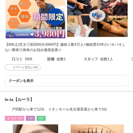
【8/8(土)空き◎初回90分3980円】施術人数4万人×施術歴10年のバキバキし
ない整体◎身体のお悩み徹底改善☆
口コミ
58件
設備
総数1
スタッフ
総数1人
スマート支払いOK
クーポンを表示
le-la【ルーラ】
戸田駅から車で12分、イオンモール名古屋茶屋から車で3分
まつげ･ﾒｲｸ
ｴｽﾃ
ﾘﾗｸ