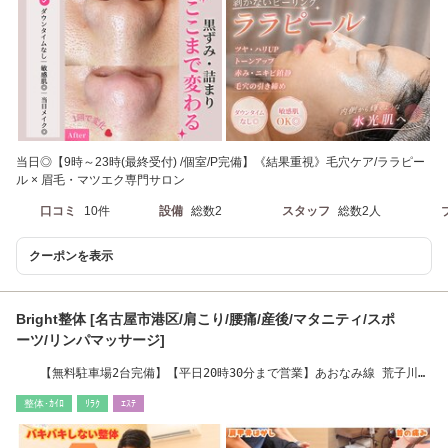
当日◎【9時～23時(最終受付) /個室/P完備】《結果重視》毛穴ケア/ララピー
ル × 眉毛・マツエク専門サロン
口コミ
10件
設備
総数2
スタッフ
総数2人
クーポンを表示
Bright整体 [名古屋市港区/肩こり/腰痛/産後/マタニティ/スポ
ーツ/リンパマッサージ]
【無料駐車場2台完備】【平日20時30分まで営業】あおなみ線 荒子川公
園駅から徒歩13分
整体･ｶｲﾛ
ﾘﾗｸ
ｴｽﾃ