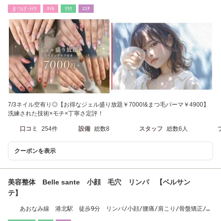
麗&可愛くなれる
まつげ･ﾒｲｸ
ﾈｲﾙ
ﾘﾗｸ
ｴｽﾃ
7/3ネイル空有り◎【お得なジェル盛り放題￥7000!&まつ毛パーマ￥4900】
洗練された技術×モチ×丁寧さ定評！
口コミ
254件
設備
総数8
スタッフ
総数6人
クーポンを表示
美容整体 Belle sante 小顔 毛穴 リンパ 【ベルサン
テ】
あおなみ線 港北駅 徒歩9分 リンパ/小顔/腰痛/肩こり/骨盤矯正/脱
毛/バストアップ