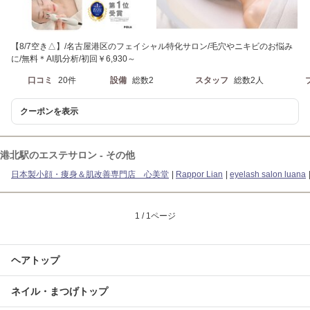
【8/7空き△】/名古屋港区のフェイシャル特化サロン/毛穴やニキビのお悩み
に/無料＊AI肌分析/初回￥6,930～
口コミ
20件
設備
総数2
スタッフ
総数2人
クーポンを表示
港北駅のエステサロン - その他
日本製小顔・痩身＆肌改善専門店 心美堂
Rappor Lian
eyelash salon luana
1 / 1ページ
ヘアトップ
ネイル・まつげトップ