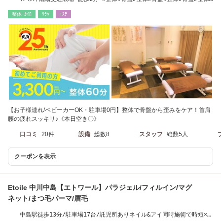
骨盤#整体#骨盤
整体･ｶｲﾛ
ﾘﾗｸ
ｴｽﾃ
【お子様連れ/ベビーカーOK・駐車場0円】整体で骨盤から歪みをケア！首肩
腰の疲れスッキリ♪《本日空き〇》
口コミ
20件
設備
総数8
スタッフ
総数5人
クーポンを表示
Etoile 中川中島【エトワール】パラジェル/フィルイン/マグ
ネット/まつ毛パーマ/眉毛
中島駅徒歩13分/駐車場17台/託児所ありネイル&アイ同時施術で時短×綺