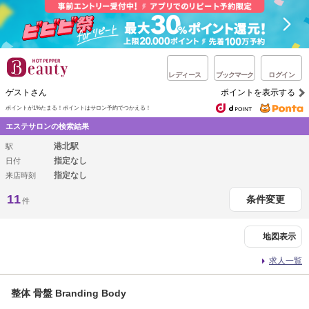
レディース
ブックマーク
ログイン
ゲストさん
ポイントを表示する
ポイントが1%たまる！
ポイントはサロン予約でつかえる！
エステサロンの検索結果
港北駅
駅
指定なし
日付
指定なし
来店時刻
11
条件変更
件
地図表示
求人一覧
整体 骨盤 Branding Body