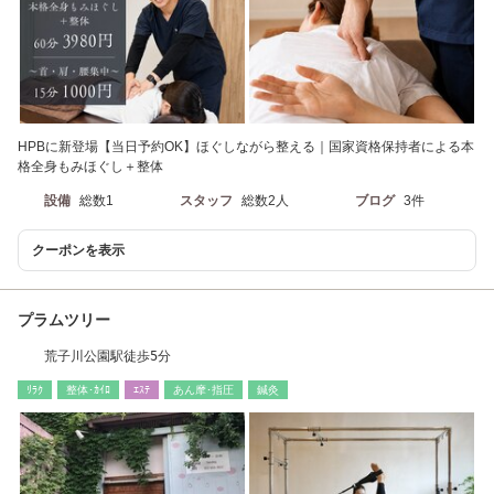
HPBに新登場【当日予約OK】ほぐしながら整える｜国家資格保持者による本
格全身もみほぐし＋整体
設備
総数1
スタッフ
総数2人
ブログ
3件
クーポンを表示
プラムツリー
荒子川公園駅徒歩5分
ﾘﾗｸ
整体･ｶｲﾛ
ｴｽﾃ
あん摩･指圧
鍼灸