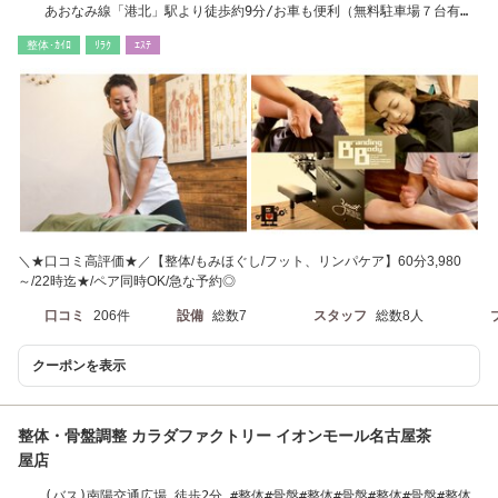
あおなみ線「港北」駅より徒歩約9分/お車も便利（無料駐車場７台有）
店舗前４台裏３台
整体･ｶｲﾛ
ﾘﾗｸ
ｴｽﾃ
＼★口コミ高評価★／【整体/もみほぐし/フット、リンパケア】60分3,980
～/22時迄★/ペア同時OK/急な予約◎
口コミ
206件
設備
総数7
スタッフ
総数8人
クーポンを表示
整体・骨盤調整 カラダファクトリー イオンモール名古屋茶
屋店
(バス)南陽交通広場 徒歩2分 #整体#骨盤#整体#骨盤#整体#骨盤#整体#