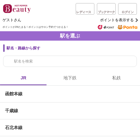
レディース
ブックマーク
ログイン
ゲストさん
ポイントを表示する
ポイントが1%たまる！
ポイントはサロン予約でつかえる！
駅を選ぶ
駅名・路線から探す
JR
地下鉄
私鉄
函館本線
千歳線
石北本線