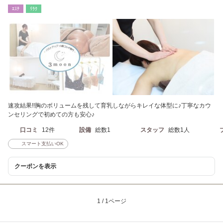
丁目から徒歩3分
ｴｽﾃ
ﾘﾗｸ
速攻結果!!胸のボリュームを残して育乳しながらキレイな体型に♪丁寧なカウ
ンセリングで初めての方も安心♪
口コミ
12件
設備
総数1
スタッフ
総数1人
スマート支払いOK
クーポンを表示
1 / 1ページ