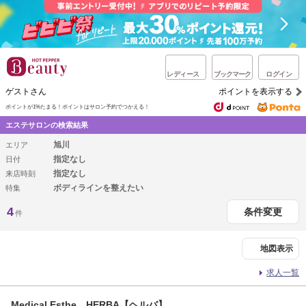
レディース
ブックマーク
ログイン
ゲストさん
ポイントを表示する
ポイントが1%たまる！
ポイントはサロン予約でつかえる！
エステサロンの検索結果
旭川
エリア
指定なし
日付
指定なし
来店時刻
ボディラインを整えたい
特集
4
条件変更
件
地図表示
求人一覧
Medical Esthe HERBA【ヘルバ】