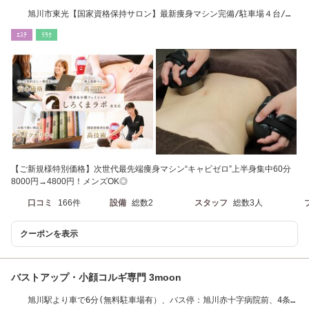
旭川市東光【国家資格保持サロン】最新痩身マシン完備/駐車場４台/男
女OK/都度払い◎
ｴｽﾃ
ﾘﾗｸ
【ご新規様特別価格】次世代最先端痩身マシン“キャビゼロ”上半身集中60分
8000円→4800円！メンズOK◎
口コミ
166件
設備
総数2
スタッフ
総数3人
クーポンを表示
バストアップ・小顔コルギ専門 3moon
旭川駅より車で6分(無料駐車場有）、バス停：旭川赤十字病院前、4条1