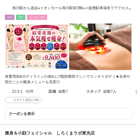
旭川駅から直結★イオンモール旭川駅前3階★≪提携駐車場有でアクセス
良好≫★
ｴｽﾃ
ﾘﾗｸ
まつげ･ﾒｲｸ
体重増加&ボディラインの崩れに!!脂肪燃焼マシンでスッキリボディ★全身や
部分ごとの痩身メニューも充実◎
口コミ
42件
設備
総数7
スタッフ
総数7人
スマート支払いOK
クーポンを表示
痩身＆小顔フェイシャル しろくまラボ東光店