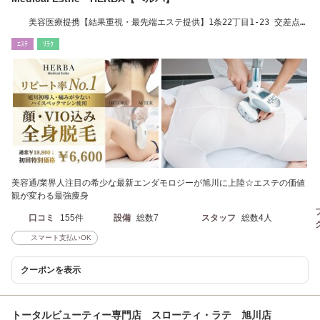
美容医療提携【結果重視・最先端エステ提供】1条22丁目1-23 交差点角
地 駐車場9台完備
ｴｽﾃ
ﾘﾗｸ
美容通/業界人注目の希少な最新エンダモロジーが旭川に上陸☆エステの価値
観が変わる最強痩身
口コミ
155件
設備
総数7
スタッフ
総数4人
スマート支払いOK
クーポンを表示
トータルビューティー専門店 スローティ・ラテ 旭川店