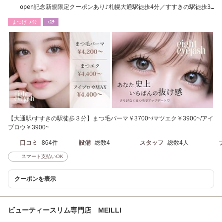
open記念新規限定クーポンあり♪札幌大通駅徒歩4分／すすきの駅徒歩3
分
まつげ･ﾒｲｸ
ｴｽﾃ
【大通駅/すすきの駅徒歩３分】まつ毛パーマ￥3700~/マツエク￥3900~/アイ
ブロウ￥3900~
口コミ
864件
設備
総数4
スタッフ
総数4人
スマート支払いOK
クーポンを表示
ビューティースリム専門店 MEILLI