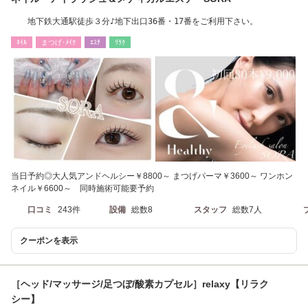
地下鉄大通駅徒歩３分♪地下出口36番・17番をご利用下さい。
ﾈｲﾙ
まつげ･ﾒｲｸ
ｴｽﾃ
ﾘﾗｸ
当日予約◎大人気アンドヘルシー￥8800～ まつげパーマ￥3600～ ワンホン
ネイル￥6600～ 同時施術可能要予約
口コミ
243件
設備
総数8
スタッフ
総数7人
クーポンを表示
［ヘッド/マッサージ/足つぼ/酸素カプセル］relaxy【リラク
シー】