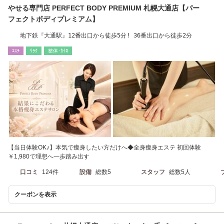
やせる専門店 PERFECT BODY PREMIUM 札幌大通店【パー
フェクトボディプレミアム】
地下鉄『大通駅』12番出口から徒歩5分! 36番出口から徒歩2分
ｴｽﾃ
ﾘﾗｸ
整体･ｶｲﾛ
【当日体験OK♪】本気で痩身したい方だけへ◆全身痩身エステ 初回体験
￥1,980で理想へ一歩踏み出す
口コミ
124件
設備
総数5
スタッフ
総数5人
クーポンを表示