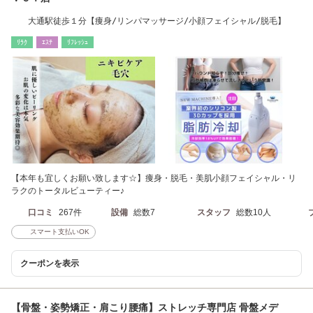
大通駅徒歩１分【痩身/リンパマッサージ/小顔フェイシャル/脱毛】
ﾘﾗｸ
ｴｽﾃ
ﾘﾌﾚｯｼｭ
【本年も宜しくお願い致します☆】痩身・脱毛・美肌小顔フェイシャル・リ
ラクのトータルビューティー♪
口コミ
267件
設備
総数7
スタッフ
総数10人
スマート支払いOK
クーポンを表示
【骨盤・姿勢矯正・肩こり腰痛】ストレッチ専門店 骨盤メデ