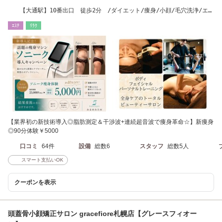
【大通駅】10番出口 徒歩2分 /ダイエット/痩身/小顔/毛穴洗浄/エイ
ジングケア
ｴｽﾃ
ﾘﾗｸ
【業界初の新技術導入◎脂肪測定＆干渉波+連続超音波で痩身革命☆】新痩身
◎90分体験￥5000
口コミ
64件
設備
総数6
スタッフ
総数5人
スマート支払いOK
クーポンを表示
頭蓋骨小顔矯正サロン gracefiore札幌店【グレースフィオー