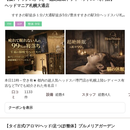
ヘッドマニア札幌大通店
すすきの駅徒歩１分/大通駅徒歩5分/豊水すすきの駅3分ヘッドスパ/札
幌/すすきの/大通
ﾘﾗｸ
ｴｽﾃ
整体･ｶｲﾛ
本日11時～空き有★ 都内の超人気ヘッドスパ専門店が札幌上陸レディース有
吉などTVでも紹介された有名店！
口コ
1133
設備
総数4
スタッフ
総数4人
ミ
件
クーポンを表示
【タイ古式/アロマ/ヘッド/足つぼ/整体】プルメリアガーデン