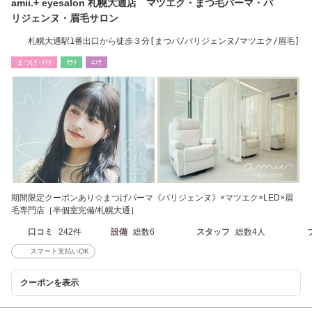
amii.+ eyesalon 札幌大通店 マツエク・まつ毛パーマ・パ
リジェンヌ・眉毛サロン
札幌大通駅1番出口から徒歩３分[まつパ/パリジェンヌ/マツエク/眉毛]
まつげ･ﾒｲｸ
ﾘﾗｸ
ｴｽﾃ
期間限定クーポンあり☆まつげパーマ《パリジェンヌ》×マツエク×LED×眉
毛専門店［半個室完備/札幌大通］
口コミ
242件
設備
総数6
スタッフ
総数4人
スマート支払いOK
クーポンを表示