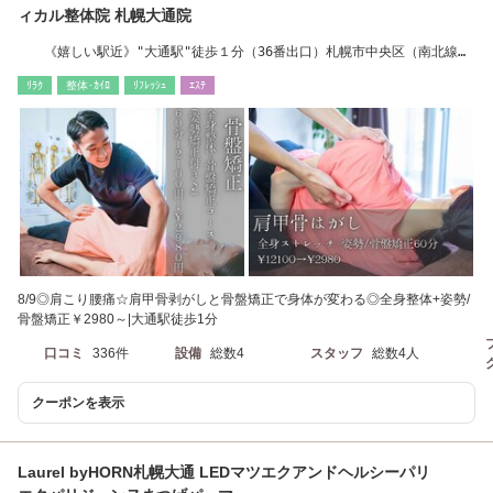
ィカル整体院 札幌大通院
《嬉しい駅近》"大通駅"徒歩１分（36番出口）札幌市中央区（南北線・
東西線・東豊線）
ﾘﾗｸ
整体･ｶｲﾛ
ﾘﾌﾚｯｼｭ
ｴｽﾃ
8/9◎肩こり腰痛☆肩甲骨剥がしと骨盤矯正で身体が変わる◎全身整体+姿勢/
骨盤矯正￥2980～|大通駅徒歩1分
口コミ
336件
設備
総数4
スタッフ
総数4人
クーポンを表示
Laurel byHORN札幌大通 LEDマツエクアンドヘルシーパリ