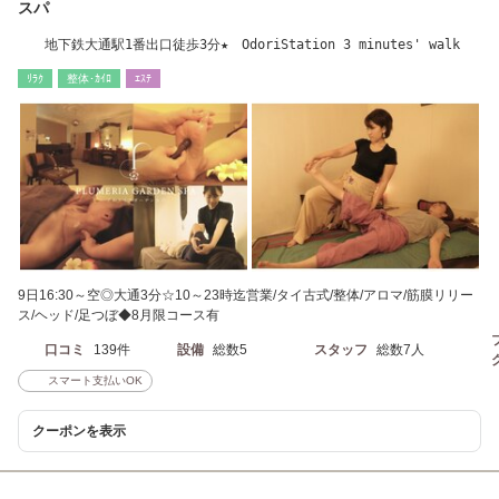
スパ
地下鉄大通駅1番出口徒歩3分★ OdoriStation 3 minutes' walk
ﾘﾗｸ
整体･ｶｲﾛ
ｴｽﾃ
9日16:30～空◎大通3分☆10～23時迄営業/タイ古式/整体/アロマ/筋膜リリー
ス/ヘッド/足つぼ◆8月限コース有
口コミ
139件
設備
総数5
スタッフ
総数7人
スマート支払いOK
クーポンを表示