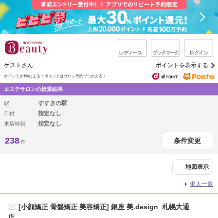
レディース
ブックマーク
ログイン
ゲストさん
ポイントを表示する
ポイントが1%たまる！
ポイントはサロン予約でつかえる！
エステサロンの検索結果
すすきの駅
駅
指定なし
日付
指定なし
来店時刻
238
条件変更
件
地図表示
求人一覧
[小顔矯正 骨盤矯正 美容矯正] 銀座 美.design 札幌大通
PR
店