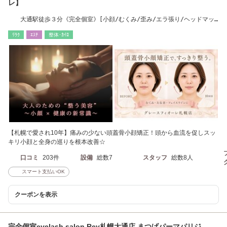
レ】
大通駅徒歩３分《完全個室》[小顔/むくみ/歪み/エラ張り/ヘッドマッ
サージ/たるみ]
ﾘﾗｸ
ｴｽﾃ
整体･ｶｲﾛ
【札幌で愛され10年】痛みの少ない頭蓋骨小顔矯正！頭から血流を促しスッ
キリ小顔と全身の巡りを根本改善☆
口コミ
203件
設備
総数7
スタッフ
総数8人
スマート支払いOK
クーポンを表示
完全個室eyelash salon Rey札幌大通店 まつげパーマパリジ