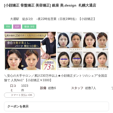
[小顔矯正 骨盤矯正 美容矯正] 銀座 美.design 札幌大通店
大通駅 徒歩1分 ☆夜22時迄営業（日祝19時迄）【小顔矯正】
ﾘﾗｸ
ｴｽﾃ
整体･ｶｲﾛ
＼安心の大手サロン／累計230万件以上★小顔矯正ダントツのシェア"全国店
舗で 人気No1" 【小顔矯正￥3300】
口コ
1023
設備
総数6
スタッフ
総数7人
ミ
件
スマート支払いOK
クーポンを表示