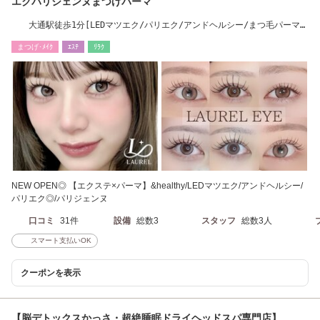
エクパリジェンヌまつげパーマ
大通駅徒歩1分[LEDマツエク/パリエク/アンドヘルシー/まつ毛パーマ/
まつげパーマ]
まつげ･ﾒｲｸ
ｴｽﾃ
ﾘﾗｸ
NEW OPEN◎ 【エクステ×パーマ】&healthy/LEDマツエク/アンドヘルシー/
パリエク◎/パリジェンヌ
口コミ
31件
設備
総数3
スタッフ
総数3人
スマート支払いOK
クーポンを表示
【脳デトックスかっさ・超絶睡眠ドライヘッドスパ専門店】