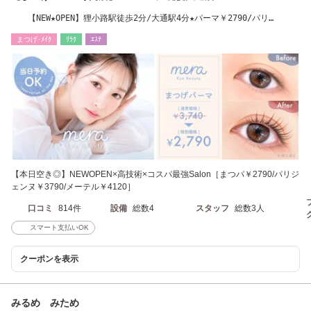
【NEW★OPEN】狸小路駅徒歩2分/大通駅4分★パーマ￥2790/パリ
￥3790/束感まつげ￥4120
まつげ･ﾒｲｸ
ﾘﾗｸ
ｴｽﾃ
【本日空き◎】NEWOPEN×高技術×コスパ最強Salon［まつパ￥2790/パリジ
ェンヌ￥3790/メーテル￥4120］
口コミ
814件
設備
総数4
スタッフ
総数3人
スマート支払いOK
クーポンを表示
みるめ みため