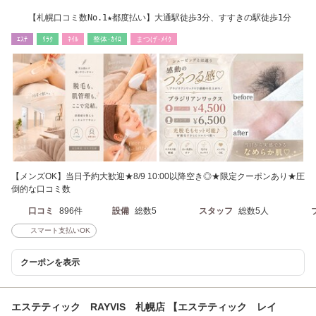
【札幌口コミ数No.1★都度払い】大通駅徒歩3分、すすきの駅徒歩1分
ｴｽﾃ
ﾘﾗｸ
ﾈｲﾙ
整体･ｶｲﾛ
まつげ･ﾒｲｸ
【メンズOK】当日予約大歓迎★8/9 10:00以降空き◎★限定クーポンあり★圧
倒的な口コミ数
口コミ
896件
設備
総数5
スタッフ
総数5人
スマート支払いOK
クーポンを表示
エステティック RAYVIS 札幌店 【エステティック レイ