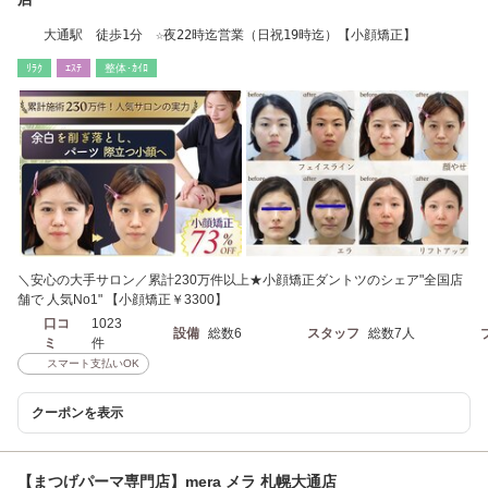
大通駅 徒歩1分 ☆夜22時迄営業（日祝19時迄）【小顔矯正】
ﾘﾗｸ
ｴｽﾃ
整体･ｶｲﾛ
＼安心の大手サロン／累計230万件以上★小顔矯正ダントツのシェア"全国店
舗で 人気No1" 【小顔矯正￥3300】
口コ
1023
設備
総数6
スタッフ
総数7人
ミ
件
スマート支払いOK
クーポンを表示
【まつげパーマ専門店】mera メラ 札幌大通店