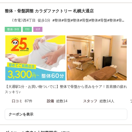
整体・骨盤調整 カラダファクトリー 札幌大通店
(市電)西4丁目 徒歩1分 #整体#骨盤#整体#骨盤#整体#骨盤#整体#骨盤
#整体#骨盤#整体
整体･ｶｲﾛ
ﾘﾗｸ
ｴｽﾃ
【大通駅1分・お買い物ついでに】整体で骨盤から歪みをケア！首肩腰の疲れ
スッキリ♪
口コミ
87件
設備
総数14
スタッフ
総数14人
クーポンを表示