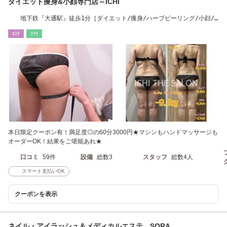
ダイエット痩身&小顔専門店～ICHI
地下鉄『大通駅』徒歩1分［ダイエット/痩身/ハーブピーリング/小顔/
インディバ］
ｴｽﾃ
ﾘﾗｸ
本日限定クーポン有！満足度◎の60分3000円★マシンもハンドマッサージも
オーダーOK！結果をご堪能あれ★
口コミ
59件
設備
総数3
スタッフ
総数4人
スマート支払いOK
クーポンを表示
ネイル・アイラッシュ＆メディカルエステ SORA