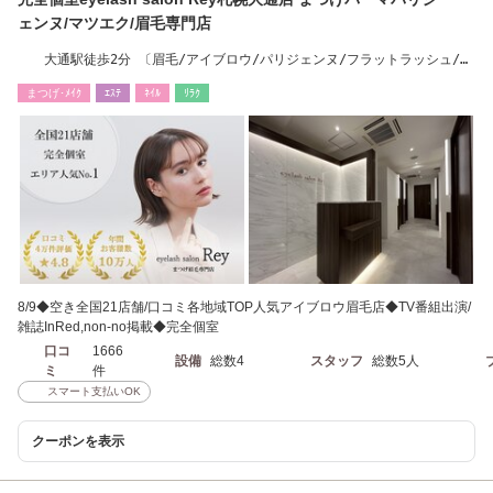
ェンヌ/マツエク/眉毛専門店
大通駅徒歩2分 〔眉毛/アイブロウ/パリジェンヌ/フラットラッシュ/ハ
リウッドブロウ〕
まつげ･ﾒｲｸ
ｴｽﾃ
ﾈｲﾙ
ﾘﾗｸ
8/9◆空き全国21店舗/口コミ各地域TOP人気アイブロウ眉毛店◆TV番組出演/
雑誌InRed,non-no掲載◆完全個室
口コ
1666
設備
総数4
スタッフ
総数5人
ミ
件
スマート支払いOK
クーポンを表示