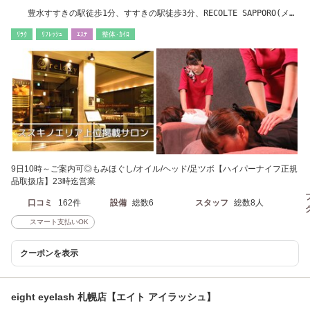
豊水すすきの駅徒歩1分、すすきの駅徒歩3分、RECOLTE SAPPORO(メル
キュールホテル)2F
ﾘﾗｸ
ﾘﾌﾚｯｼｭ
ｴｽﾃ
整体･ｶｲﾛ
9日10時～ご案内可◎もみほぐし/オイル/ヘッド/足ツボ【ハイパーナイフ正規
品取扱店】23時迄営業
口コミ
162件
設備
総数6
スタッフ
総数8人
スマート支払いOK
クーポンを表示
eight eyelash 札幌店【エイト アイラッシュ】