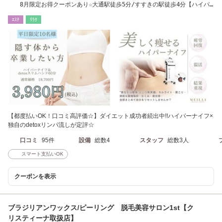
8月限定お得クーポンあり☆大通駅徒歩5分/すすきの駅徒歩4分【ハイパ
ーナイフ/小顔】
ｴｽﾃ
ﾘﾗｸ
【都度払いOK！口コミ高評価☆】ダイエット成功者続出中!!ハイパーナイフ×
独自のdetoxリンパ流しが定評☆
口コミ
95件
設備
総数4
スタッフ
総数3人
スマート支払いOK
クーポンを表示
ブラジリアンワックス/ピーリング 脱毛美容サロン1st【ク
リスティーナ取扱店】