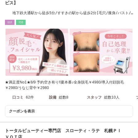
ビス】
地下鉄大通駅から徒歩5分/すすきの駅から徒歩2分[毛穴/痩身/バスト/
ダイエット/脱毛]
ｴｽﾃ
ﾘﾗｸ
★満足度No1★8/9 予約空き有り!!夏本番♪全身脱毛￥4980/導入付顔脱毛
￥2980/うなじ背中￥2980
口コミ
62件
設備
総数8
スタッフ
総数10人
クーポンを表示
トータルビューティー専門店 スローティ・ラテ 札幌ＰＩ
ＶＯＴ店