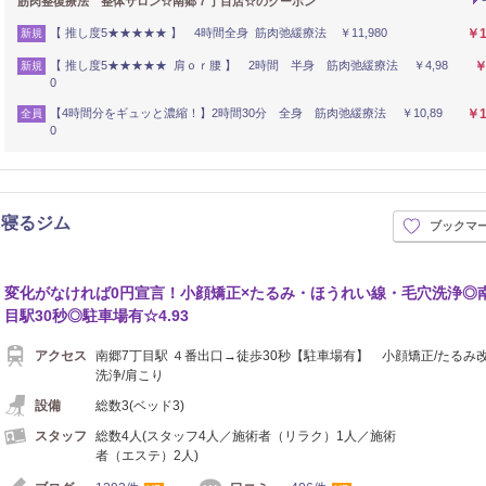
筋肉整復療法 整体サロン☆南郷７丁目店☆のクーポン
【 推し度5★★★★★ 】 4時間全身 筋肉弛緩療法 ￥11,980
￥1
新規
【 推し度5★★★★★ 肩ｏｒ腰 】 2時間 半身 筋肉弛緩療法 ￥4,98
￥
新規
0
【4時間分をギュッと濃縮！】2時間30分 全身 筋肉弛緩療法 ￥10,89
￥1
全員
0
 寝るジム
ブックマ
イロ
変化がなければ0円宣言！小顔矯正×たるみ・ほうれい線・毛穴洗浄◎
目駅30秒◎駐車場有☆4.93
アクセス
南郷7丁目駅 ４番出口→徒歩30秒【駐車場有】 小顔矯正/たるみ改
洗浄/肩こり
設備
総数3(ベッド3)
スタッフ
総数4人(スタッフ4人／施術者（リラク）1人／施術
者（エステ）2人)