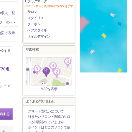
ブックマーク
ログインすると会員情報に保存できます
サロン
の求人一覧
スタイリスト
ージ
次へ
クーポン
ヘアスタイル
地図で表示
ネイルデザイン
地図検索
ークする
70名
ヘルニア
MAPを表示
よくある問い合わせ
スマート支払いについて
約する
行きたいサロン・近隣のサロ
ンが掲載されていません
ポイントはどこのサロンで使