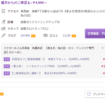
遠方からのご来店も♪￥4,950～
アクセス
東西線 南郷7丁目駅から徒歩7分【巻き爪/変形爪/角質/かかとのガ
魚の目】
設備
総数3(リクライニングチェア3)
スタッフ
総数3人(スタッフ3人)
空席確認・予
ブログ
2478件
口コミ
111件
UP
UP
ドクターネイル爪革命 札幌本店 【巻き爪・魚の目・タコ・フットケア専門
店】のクーポン
【3回目までご新規様価格！】 角質ケアセット 8,250円→6,600円
￥
新規
一番人気！ トータルフットケア90分 13,200円→11,000円
￥1
新規
【ご新規様お試し価格！】 巻き爪1本8,800円→6,600円
￥
新規
UP
ブックマ