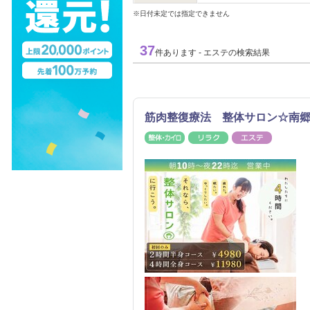
※日付未定では指定できません
37
件あります - エステの検索結果
筋肉整復療法 整体サロン☆南
整体・カイロ
リラク
エステ