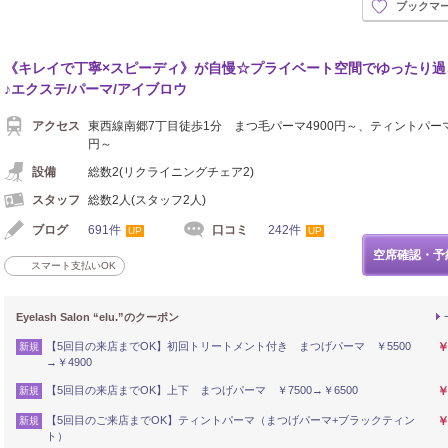
ブックマ
《キレイで丁寧×スピーディ》が自慢☆プライベート空間でゆったり過
♪エクステ/パーマ/アイブロウ
アクセス
東西線南郷7丁目徒歩1分 まつ毛パーマ4900円～、ティントパーマ
円～
設備
総数2(リクライニングチェア2)
スタッフ
総数2人(スタッフ2人)
ブログ
691件
口コミ
242件
UP
UP
空席確認・予
スマート支払いOK
Eyelash Salon “elu.”のクーポン
【5回目の来店までOK】初回トリートメント付き まつげパーマ ￥5500
￥
新規
→￥4900
【5回目の来店までOK】上下 まつげパーマ ￥7500→￥6500
￥
新規
【5回目のご来店までOK】ティントパーマ（まつげパーマ+ブラックティン
￥
新規
ト）