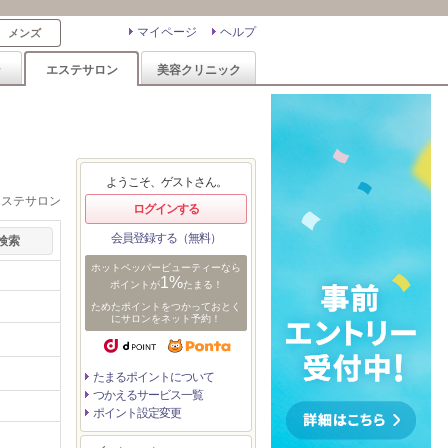
マイページ
ヘルプ
メンズ
ン
エステサロン
美容クリニック
ようこそ、ゲストさん。
エステサロン
ログインする
会員登録する（無料）
ホットペッパービューティーなら
1%
ポイントが
たまる！
ためたポイントをつかっておとく
にサロンをネット予約！
たまるポイントについて
つかえるサービス一覧
ポイント設定変更