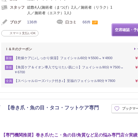
スタッフ
総数4人(施術者（まつげ）2人／施術者（リラク）1
人／施術者（エステ）1人)
ブログ
136件
口コミ
66件
UP
空席確認・予
スマート支払いOK
Ｉ＆Ｒのクーポン
【乾燥ケアに♪しっかり保湿】フェイシャル60分￥5500→￥4800
￥
新規
【角質ケア＆イオン導入でなりたい肌に☆】フェイシャル90分￥7500→
￥
新規
￥6700
【スペシャルローズパック付き♪】至福のフェイシャル90分￥7800
￥
全員
店 【巻き爪・魚の目・タコ・フットケア専門
ブックマ
【専門機関推奨】巻き爪/たこ・魚の目/角質など足の悩み専門店☆実績