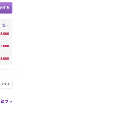
約する
一覧へ
2,000
3,000
8,000
ークする
高級フラ
分