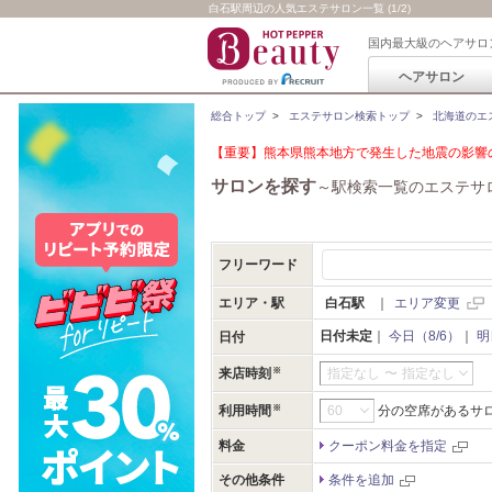
白石駅周辺の人気エステサロン一覧 (1/2)
国内最大級のヘアサロ
ヘアサロン
総合トップ
>
エステサロン検索トップ
>
北海道のエ
【重要】熊本県熊本地方で発生した地震の影響の
サロンを探す
～駅検索一覧のエステサ
フリーワード
エリア・駅
白石駅
｜
エリア変更
日付未定
｜
今日（8/6）
｜
明
日付
来店時刻
指定なし
〜
指定なし
利用時間
分の空席があるサ
料金
クーポン料金を指定
その他条件
条件を追加