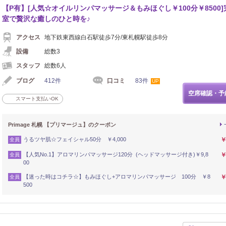
【P有】[人気☆オイルリンパマッサージ＆もみほぐし￥100分￥8500]
室で贅沢な癒しのひと時を♪
アクセス
地下鉄東西線白石駅徒歩7分/東札幌駅徒歩8分
設備
総数3
スタッフ
総数6人
ブログ
412件
口コミ
83件
UP
空席確認・予
スマート支払いOK
Primage 札幌 【プリマージュ】のクーポン
うるツヤ肌☆フェイシャル50分 ￥4,000
￥
全員
【人気No.1】アロマリンパマッサージ120分 (ヘッドマッサージ付き)￥9,8
￥
全員
00
【迷った時はコチラ☆】もみほぐし+アロマリンパマッサージ 100分 ￥8
￥
全員
500