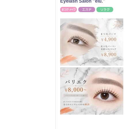
Eyelash Salon “elu.”
まつげ・メイク
エステ
リラク