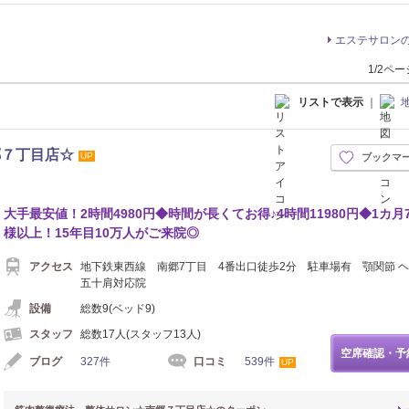
エステサロン
1/2ペ
リストで表示
｜
郷７丁目店☆
UP
ブックマ
大手最安値！2時間4980円◆時間が長くてお得♪4時間11980円◆1カ月7
様以上！15年目10万人がご来院◎
アクセス
地下鉄東西線 南郷7丁目 4番出口徒歩2分 駐車場有 顎関節 
五十肩対応院
設備
総数9(ベッド9)
スタッフ
総数17人(スタッフ13人)
空席確認・予
ブログ
327件
口コミ
539件
UP