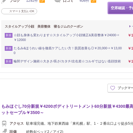
ブログ
1292件
口コミ
406件
UP
UP
空席確認・予
スマート支払いOK
スタイルアップ小顔 美容整体 寝るジムのクーポン
☆顔も身体も変わります☆スタイルアップ小顔矯正&美容整体￥24000⇒
￥1
新規
￥12000
たるみ&ほうれい線を徹底ケアしたい方！肌質改善も◎￥20,000⇒￥13,00
￥1
新規
0
輪郭デザイン施術☆大きさ/長さ/カタチ/左右差☆コルギではない造顔技術
￥1
新規
ブックマ
もみほぐし70分新規￥4200ボディトリートメント60分新規￥4300最
ットセーブル￥3500～
アクセス
駐車場完備。地下鉄東西線「東札幌」駅、1・２番出口より徒歩5
設備
総数4(ベッド2／アイ2)