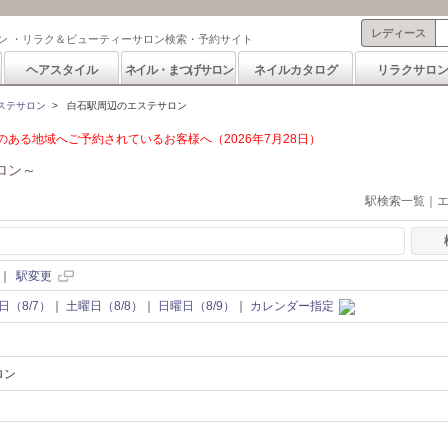
レディース
ン ・リラク＆ビューティーサロン検索・予約サイト
ヘアスタイル
ネイル・まつげサロン
ネイルカタログ
リラクサロ
ステサロン
>
白石駅周辺のエステサロン
ある地域へご予約されているお客様へ（2026年7月28日）
ロン～
駅検索一覧｜
｜
駅変更
日（8/7）
｜
土曜日（8/8）
｜
日曜日（8/9）
｜
カレンダー指定
ロン