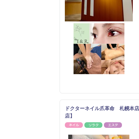
ドクターネイル爪革命 札幌本
店】
ネイル
リラク
エステ