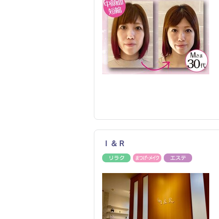
Ｉ＆Ｒ
リラク
まつげ・メイク
エステ