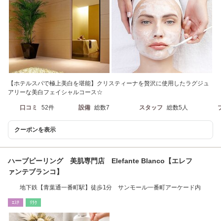
【ホテルスパで極上美白を堪能】クリスティーナを贅沢に使用したラグジュ
アリーな美白フェイシャルコース☆
口コミ
52件
設備
総数7
スタッフ
総数5人
クーポンを表示
ハーブピーリング 美肌専門店 Elefante Blanco【エレフ
ァンテブランコ】
地下鉄【青葉通一番町駅】徒歩1分 サンモール一番町アーケード内
ｴｽﾃ
ﾘﾗｸ