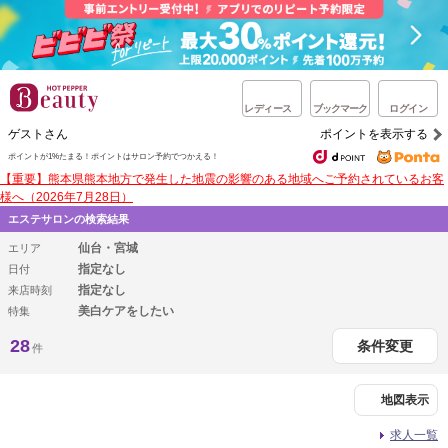
レディース
ブックマーク
ログイン
ゲストさん
ポイントを表示する
ポイントが1%たまる！
ポイントはサロン予約でつかえる！
【重要】熊本県熊本地方で発生した地震の影響のある地域へご予約されているお客
様へ（2026年7月28日）
エステサロンの検索結果
仙台・宮城
エリア
指定なし
日付
指定なし
来店時刻
美白ケアをしたい
特集
28
条件変更
件
地図表示
求人一覧