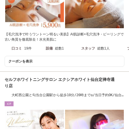
【毛穴洗浄で叶うワントーン明るい美肌】AI肌診断×毛穴洗浄・ピーリングで
古い角質を徹底除去！水光美肌に
口コミ
19件
設備
総数1
スタッフ
総数1人
クーポンを表示
セルフホワイトニングサロン エクシアホワイト仙台定禅寺通
り店
大町西公園と勾当台公園駅から徒歩10分/20時まで◎/当日予約OK/仙台/
ホワイトニング
ｴｽﾃ