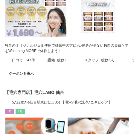
独自のオリジナルジェル使用で妊娠中の方にも♪痛みが少ない独自の美白ケア
をWhitening MOREで体験しよう！
口コミ
147件
設備
総数2
スタッフ
総数3人
クーポンを表示
【毛穴専門店】毛穴LABO 仙台
5/22空き◎仙台駅東口徒歩3分 [毛穴/毛穴洗浄/ニキビケア]
ｴｽﾃ
ﾘﾗｸ