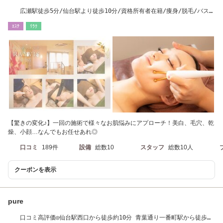
広瀬駅徒歩5分/仙台駅より徒歩10分/資格所有者在籍/痩身/脱毛/バス
ト/フェイシャル
ｴｽﾃ
ﾘﾗｸ
【驚きの変化♪】一回の施術で様々なお肌悩みにアプローチ！美白、毛穴、乾
燥、小顔…なんでもお任せあれ◎
口コミ
189件
設備
総数10
スタッフ
総数10人
クーポンを表示
pure
口コミ高評価◎仙台駅西口から徒歩約10分 青葉通り一番町駅から徒歩約