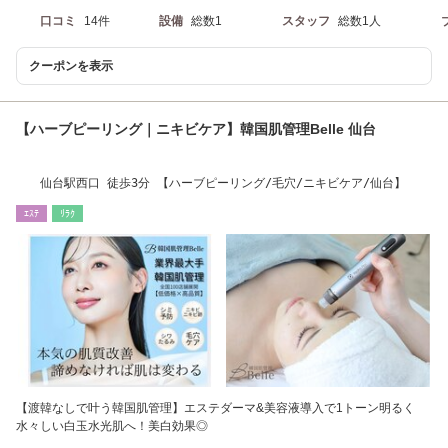
口コミ
14件
設備
総数1
スタッフ
総数1人
クーポンを表示
【ハーブピーリング｜ニキビケア】韓国肌管理Belle 仙台
仙台駅西口 徒歩3分 【ハーブピーリング/毛穴/ニキビケア/仙台】
ｴｽﾃ
ﾘﾗｸ
【渡韓なしで叶う韓国肌管理】エステダーマ&美容液導入で1トーン明るく
水々しい白玉水光肌へ！美白効果◎