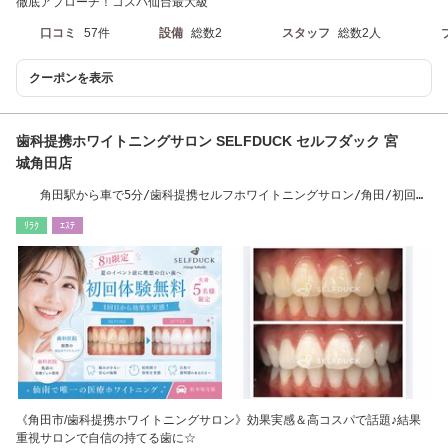
徹底アプローチ！コスパ仙台最大級
口コミ
57件
設備
総数2
スタッフ
総数2人
クーポンを表示
歯科提携ホワイトニングサロン SELFDUCK セルフダック 宮
城角田店
角田駅から車で5分/歯科提携セルフホワイトニングサロン/角田/初回キ
ャンペーン中
ﾘﾗｸ
ｴｽﾃ
《角田市/歯科提携ホワイトニングサロン》効果実感＆高コスパで話題♪結果
重視サロンで自信の持てる歯に☆