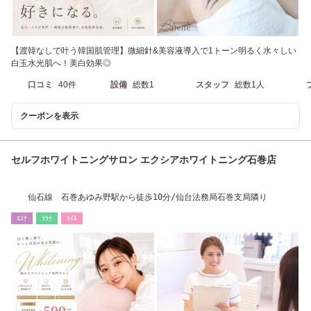
【渡韓なしで叶う韓国肌管理】微細針&美容液導入で1トーン明るく水々しい
白玉水光肌へ！美白効果◎
口コミ
40件
設備
総数1
スタッフ
総数1人
クーポンを表示
セルフホワイトニングサロン エクシアホワイトニング石巻店
仙石線 石巻あゆみ野駅から徒歩10分/仙台法務局石巻支局隣り
ｴｽﾃ
ﾘﾗｸ
ﾈｲﾙ