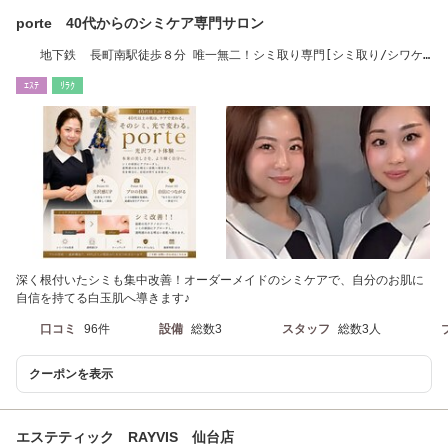
porte 40代からのシミケア専門サロン
地下鉄 長町南駅徒歩８分 唯一無二！シミ取り専門[シミ取り/シワケ
ア／シミケア]
ｴｽﾃ
ﾘﾗｸ
深く根付いたシミも集中改善！オーダーメイドのシミケアで、自分のお肌に
自信を持てる白玉肌へ導きます♪
口コミ
96件
設備
総数3
スタッフ
総数3人
クーポンを表示
エステティック RAYVIS 仙台店