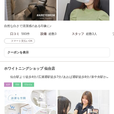
自然な白さで清潔感のある印象に♪
口コミ
593件
設備
総数3
スタッフ
総数3人
スマート支払いOK
クーポンを表示
ホワイトニングショップ 仙台店
仙台駅より徒歩4分/広瀬通駅徒歩7分/あおば通駅徒歩8分/泉中央駅から
車で20分
ｴｽﾃ
ﾘﾗｸ
ﾘﾌﾚｯｼｭ