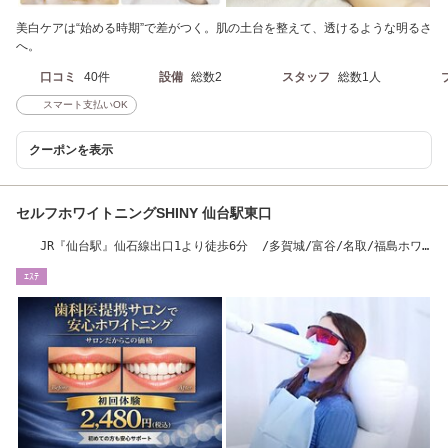
美白ケアは“始める時期”で差がつく。肌の土台を整えて、透けるような明るさ
へ。
口コミ
40件
設備
総数2
スタッフ
総数1人
スマート支払いOK
クーポンを表示
セルフホワイトニングSHINY 仙台駅東口
JR『仙台駅』仙石線出口1より徒歩6分 /多賀城/富谷/名取/福島ホワ
イトニング来店多数
ｴｽﾃ