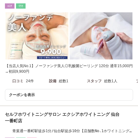
7分 /毛穴ケア
ｴｽﾃ
ﾘﾗｸ
【当店人気No.1】ノーファンデ美人◎乳酸菌ピーリング 120分 通常15,000円
→初回9,900円
口コミ
24件
設備
総数1
スタッフ
総数1人
クーポンを表示
セルフホワイトニングサロン エクシアホワイトニング 仙台
一番町店
青葉通一番町駅徒歩1分/仙台駅徒歩10分【店舗数No.1ホワイトニング専
門♪口コミ高評】