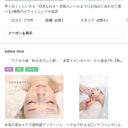
早く白くしたい方も！自然な白さ～芸能人レベルまで◎お悩みに合わせて選
べる2種類のホワイトニングを提供
口コミ
278件
設備
総数2
スタッフ
総数4人
クーポンを表示
salon rino
アクセス線「杜せきのした駅」「名取イオンモール」から徒歩7分【無料
駐車場あり】
ｴｽﾃ
ﾘﾗｸ
ﾘﾌﾚｯｼｭ
本気の美白ケアで透明感アップ！ハリ・ツヤまで叶える◎ノーファンデにも