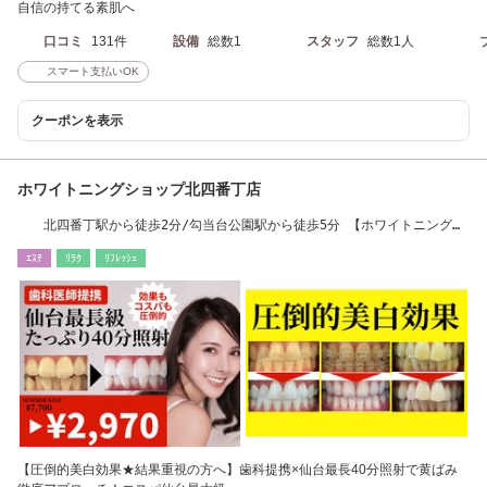
自信の持てる素肌へ
口コミ
131件
設備
総数1
スタッフ
総数1人
スマート支払いOK
クーポンを表示
ホワイトニングショップ北四番丁店
北四番丁駅から徒歩2分/勾当台公園駅から徒歩5分 【ホワイトニング｜
仙台/国分町】
ｴｽﾃ
ﾘﾗｸ
ﾘﾌﾚｯｼｭ
【圧倒的美白効果★結果重視の方へ】歯科提携×仙台最長40分照射で黄ばみ