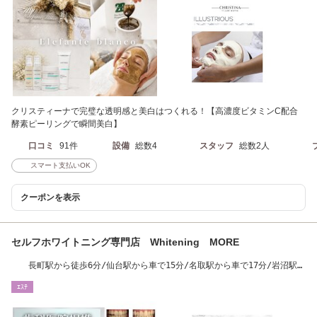
クリスティーナで完璧な透明感と美白はつくれる！【高濃度ビタミンC配合
酵素ピーリングで瞬間美白】
口コミ
91件
設備
総数4
スタッフ
総数2人
スマート支払いOK
クーポンを表示
セルフホワイトニング専門店 Whitening MORE
長町駅から徒歩6分/仙台駅から車で15分/名取駅から車で17分/岩沼駅か
ら車で30分/駅近
ｴｽﾃ