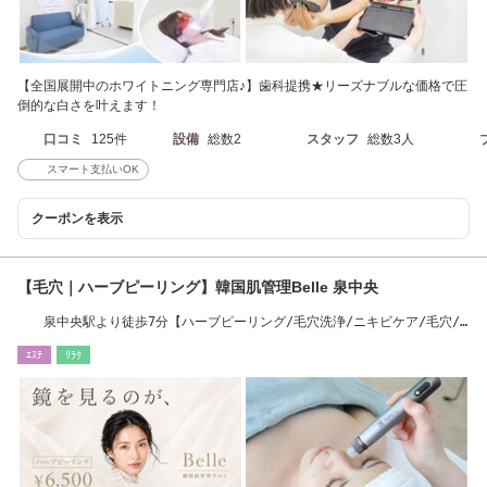
【全国展開中のホワイトニング専門店♪】歯科提携★リーズナブルな価格で圧
倒的な白さを叶えます！
口コミ
125件
設備
総数2
スタッフ
総数3人
スマート支払いOK
クーポンを表示
【毛穴｜ハーブピーリング】韓国肌管理Belle 泉中央
泉中央駅より徒歩7分【ハーブピーリング/毛穴洗浄/ニキビケア/毛穴/
仙台/泉中央】
ｴｽﾃ
ﾘﾗｸ