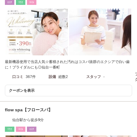
ｴｽﾃ
ﾘﾗｸ
ﾈｲﾙ
最新機器使用で当店人気☆蓄積された汚れはコスパ抜群のエクシアで白い歯
に！ブライダルにも◎仙台一番町
口コミ
367件
設備
総数2
スタッフ
-
クーポンを表示
flow spa【フロースパ】
仙台駅から徒歩9分
ﾘﾗｸ
ﾈｲﾙ
ｴｽﾃ