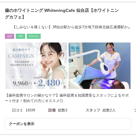
歯のホワイトニング WhiteningCafe 仙台店【ホワイトニン
グカフェ】
【しみない＆痛くない】JR仙台駅から徒歩7分地下鉄南北線広瀬通駅か
ら徒歩2分
ｴｽﾃ
ﾘﾗｸ
ﾘﾌﾚｯｼｭ
【歯科提携サロンの確かなケア】歯科提携＆知識豊富なスタッフによるサポ
ート付き！初めての方にオススメ◎
口コミ
165件
設備
総数3
スタッフ
総数2人
クーポンを表示