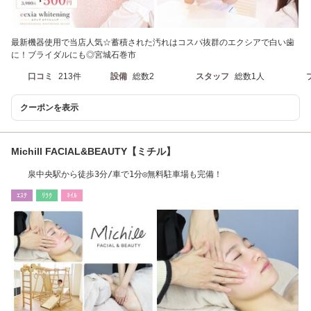
最新機器使用で当店人気☆蓄積された汚れはコスパ抜群のエクシアで白い歯
に！ブライダルにも◎宮城石巻市
口コミ
213件
設備
総数2
スタッフ
総数1人
クーポンを表示
Michill FACIAL&BEAUTY【ミチル】
泉中央駅から徒歩3分/車で1分◎無料駐車場も完備！
ｴｽﾃ
ﾘﾗｸ
ﾈｲﾙ