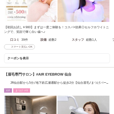
【初回お試し￥980】まずは一度ご体験を！コスパ×効果◎セルフホワイトニ
ングで、笑顔で輝く白い歯へ♪
口コミ
39件
設備
総数2
スタッフ
総数1人
スマート支払いOK
クーポンを表示
【眉毛専門サロン】#AIR EYEBROW 仙台
JR仙台駅から5分/地下鉄広瀬通駅から徒歩2分【仙台眉毛/まつげパー
マ/LED】
ｴｽﾃ
まつげ･ﾒｲｸ