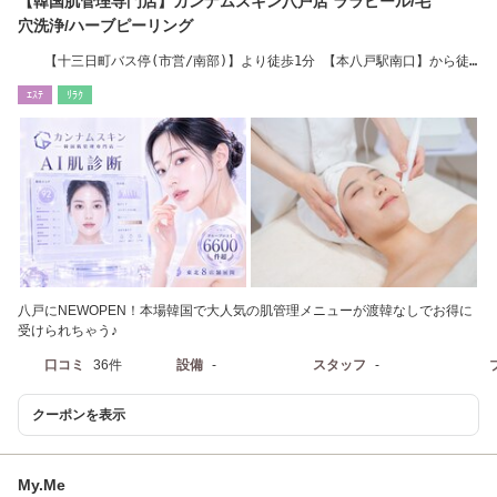
【韓国肌管理専門店】カンナムスキン八戸店 ララピール/毛
穴洗浄/ハーブピーリング
【十三日町バス停(市営/南部)】より徒歩1分 【本八戸駅南口】から徒
歩15分
ｴｽﾃ
ﾘﾗｸ
八戸にNEWOPEN！本場韓国で大人気の肌管理メニューが渡韓なしでお得に
受けられちゃう♪
口コミ
36件
設備
-
スタッフ
-
クーポンを表示
My.Me