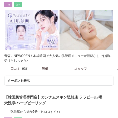
ｴｽﾃ
ﾘﾗｸ
青森にNEWOPEN！本場韓国で大人気の肌管理メニューが渡韓なしでお得に
受けられちゃう♪
口コミ
93件
設備
-
スタッフ
-
クーポンを表示
【韓国肌管理専門店】カンナムスキン弘前店 ララピール/毛
穴洗浄/ハーブピーリング
弘前駅から徒歩5分（ヒロロすぐ★）