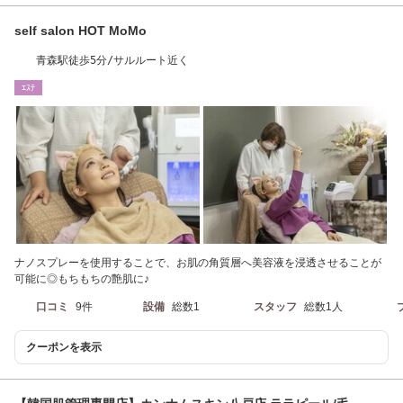
self salon HOT MoMo
青森駅徒歩5分/サルルート近く
ｴｽﾃ
ナノスプレーを使用することで、お肌の角質層へ美容液を浸透させることが
可能に◎もちもちの艶肌に♪
口コミ
9件
設備
総数1
スタッフ
総数1人
クーポンを表示