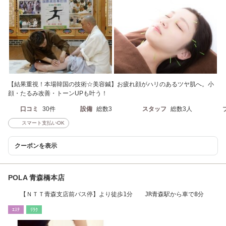
【結果重視！本場韓国の技術☆美容鍼】お疲れ顔がハリのあるツヤ肌へ。小
顔・たるみ改善・トーンUPも叶う！
口コミ
30件
設備
総数3
スタッフ
総数3人
スマート支払いOK
クーポンを表示
POLA 青森橋本店
【ＮＴＴ青森支店前バス停】より徒歩1分 JR青森駅から車で8分
ｴｽﾃ
ﾘﾗｸ