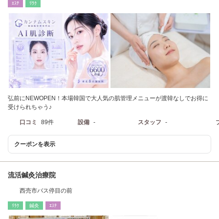
ｴｽﾃ
ﾘﾗｸ
弘前にNEWOPEN！本場韓国で大人気の肌管理メニューが渡韓なしでお得に
受けられちゃう♪
口コミ
89件
設備
-
スタッフ
-
クーポンを表示
流活鍼灸治療院
西売市バス停目の前
ﾘﾗｸ
鍼灸
ｴｽﾃ