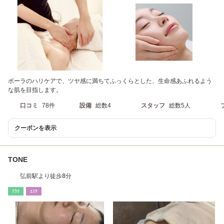
ポーラのハリケアで、ツヤ感に満ちてふっくらとした、生命感あふれるよう
な肌を目指します。
口コミ
78件
設備
総数4
スタッフ
総数5人
クーポンを表示
TONE
弘前駅より徒歩8分
ﾘﾗｸ
ｴｽﾃ