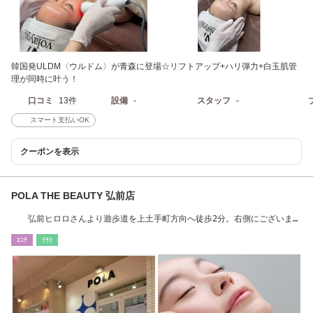
韓国発ULDM〈ウルドム〉が青森に登場☆リフトアップ+ハリ弾力+白玉肌管
理が同時に叶う！
口コミ
13件
設備
-
スタッフ
-
スマート支払いOK
クーポンを表示
POLA THE BEAUTY 弘前店
弘前ヒロロさんより遊歩道を上土手町方向へ徒歩2分。右側にございま
す。
ｴｽﾃ
ﾘﾗｸ