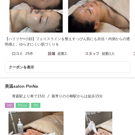
【ハリツヤ×小顔】フェイスラインを整えすっぴん肌にも自信！内側からの透
明感と、ゆらぎにくい肌づくりを
口コミ
25件
設備
総数1
スタッフ
総数1人
クーポンを表示
美温salon PinNa
青森駅より車で15分 / 最寄りの小柳駅からは徒歩15分
ｴｽﾃ
ﾘﾌﾚｯｼｭ
ﾘﾗｸ