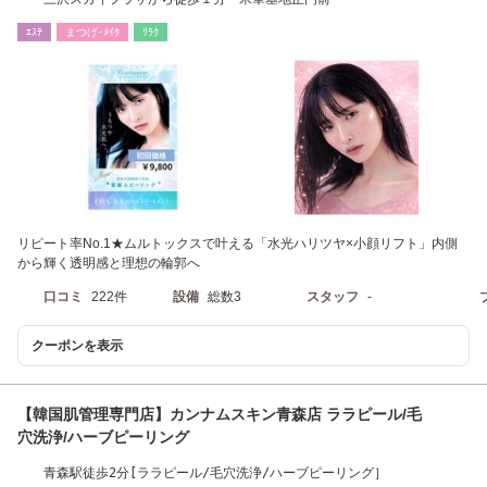
ｴｽﾃ
まつげ･ﾒｲｸ
ﾘﾗｸ
リピート率No.1★ムルトックスで叶える「水光ハリツヤ×小顔リフト」内側
から輝く透明感と理想の輪郭へ
口コミ
222件
設備
総数3
スタッフ
-
クーポンを表示
【韓国肌管理専門店】カンナムスキン青森店 ララピール/毛
穴洗浄/ハーブピーリング
青森駅徒歩2分[ララピール/毛穴洗浄/ハーブピーリング］