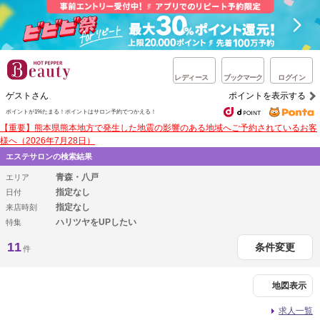
レディース
ブックマーク
ログイン
ゲストさん
ポイントを表示する
ポイントが1%たまる！
ポイントはサロン予約でつかえる！
【重要】熊本県熊本地方で発生した地震の影響のある地域へご予約されているお客
様へ（2026年7月28日）
エステサロンの検索結果
青森・八戸
エリア
指定なし
日付
指定なし
来店時刻
ハリツヤをUPしたい
特集
11
条件変更
件
地図表示
求人一覧