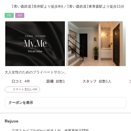
[青い森鉄道]筒井駅より徒歩9分／[青い森鉄道]東青森駅より徒歩11分
ﾘﾗｸ
ｴｽﾃ
大人女性のためのプライベートサロン。
口コミ
4件
設備
総数1
スタッフ
総数1人
スマート支払いOK
クーポンを表示
Rejuve
三沢スカイプラザから徒歩１分 米軍基地正門前