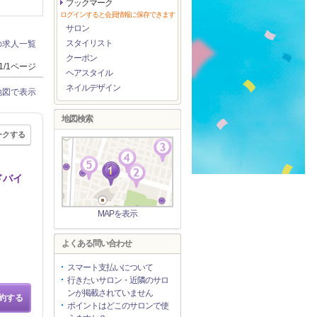
ブックマーク
ログインすると会員情報に保存できます
サロン
スタイリスト
の求人一覧
クーポン
1/1ページ
ヘアスタイル
ネイルデザイン
地図で表示
地図検索
ークする
ドバイ
MAPを表示
よくある問い合わせ
スマート支払いについて
行きたいサロン・近隣のサロ
ンが掲載されていません
約する
ポイントはどこのサロンで使