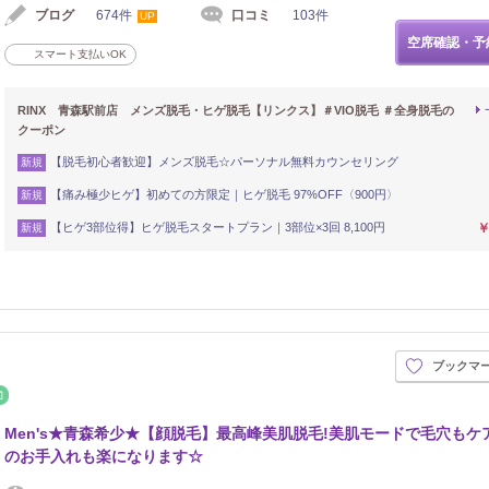
ブログ
674件
口コミ
103件
UP
空席確認・予
スマート支払いOK
RINX 青森駅前店 メンズ脱毛・ヒゲ脱毛【リンクス】＃VIO脱毛 ＃全身脱毛の
クーポン
【脱毛初心者歓迎】メンズ脱毛☆パーソナル無料カウンセリング
新規
【痛み極少ヒゲ】初めての方限定｜ヒゲ脱毛 97%OFF〈900円〉
新規
【ヒゲ3部位得】ヒゲ脱毛スタートプラン｜3部位×3回 8,100円
￥
新規
ブックマ
シュ
整体・カイロ
Men's★青森希少★【顔脱毛】最高峰美肌脱毛!美肌モードで毛穴もケ
のお手入れも楽になります☆