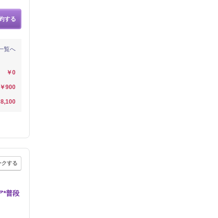
約する
一覧へ
￥0
￥900
8,100
ークする
ア*普段