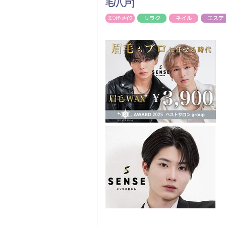
毛/八戸]
まつげ・メイク
リラク
ネイル