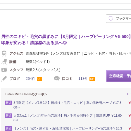
ブックマ
男性のニキビ・毛穴の黒ずみに【8月限定｜ハーブピーリング￥5,500
印象が変わる！清潔感のある肌へ◎
アクセス
青森駅徒歩3分【メンズ肌改善専門｜ニキビ・毛穴・眉毛・脱毛・
設備
総数1(ベッド1)
スタッフ
総数2人(スタッフ2人)
空席確認・予
ブログ
264件
口コミ
118件
UP
UP
Lutan Riche homのクーポン
8月限定【メンズ1日2名】日焼け・毛穴・ニキビ｜夏の肌改善ハーブ￥17,8
￥
新規
00⇒
人気No.1【メンズ眉毛×毛穴洗浄】眉と毛穴を同時ケア｜清潔感UP ￥11,60
￥
新規
0⇒
【メンズ】毛穴・黒ずみ・角栓/清潔感｜ハーブピーリング+毛穴洗浄￥18,3
￥
新規