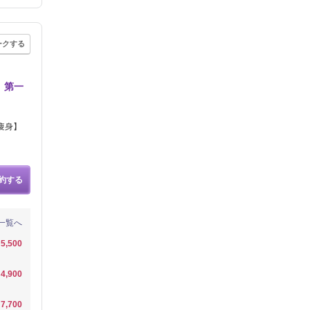
ークする
】第一
痩身】
約する
一覧へ
5,500
4,900
7,700