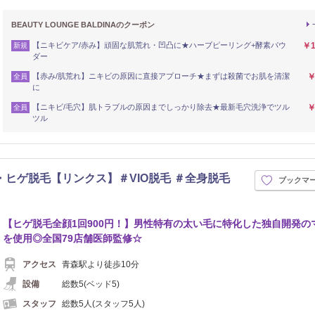
BEAUTY LOUNGE BALDINAのクーポン
【ニキビケア/赤み】頑固な肌荒れ・凹凸に★ハーブピーリング+酵素パウ
￥1
新規
ダー
【赤み/肌荒れ】ニキビの原因に直接アプローチ★まずは殺菌でお肌を清潔
￥
全員
に
【ニキビ/毛穴】肌トラブルの原因までしっかり除去★最新毛穴洗浄でツル
￥
全員
ツル
・ヒゲ脱毛【リンクス】＃VIO脱毛 ＃全身脱毛
ブックマ
【ヒゲ脱毛全顔1回900円！】男性特有の太い毛に特化した独自開発の
を使用◎全国79店舗医師監修☆
アクセス
青森駅より徒歩10分
設備
総数5(ベッド5)
スタッフ
総数5人(スタッフ5人)