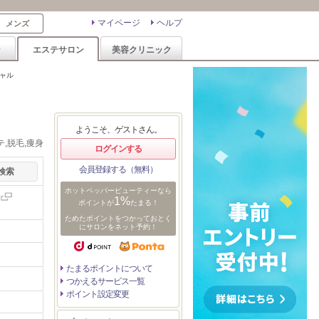
マイページ
ヘルプ
メンズ
ン
エステサロン
美容クリニック
シャル
ようこそ、ゲストさん。
,脱毛,痩身
ログインする
会員登録する（無料）
ホットペッパービューティーなら
1%
ポイントが
たまる！
ためたポイントをつかっておとく
にサロンをネット予約！
たまるポイントについて
つかえるサービス一覧
ポイント設定変更