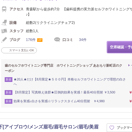
アクセス
青森駅から徒歩約7分 【歯科提携の実力派セルフホワイトニング
♪】
設備
総数2(リクライニングチェア2)
スタッフ
総数1人
ブログ
176件
口コミ
34件
UP
空席確認・予
スマート支払いOK
歯のセルフホワイトニング専門店 ホワイトニングショップ あおもり新町店のク
ーポン
★20人★だけ【8月限定★５００円】本格セルフホワイトニングで理想の白さ
新規
へ
【8月限定】写真映え抜群★圧倒的効果を実感！最長40分照射 ￥3,500
￥
新規
効果を実感♪白さを実感☆リラックスタイム40分照射 ￥4,980
￥
新規
[アイブロウ/メンズ眉毛/眉毛サロン/眉毛/美眉
ブックマ