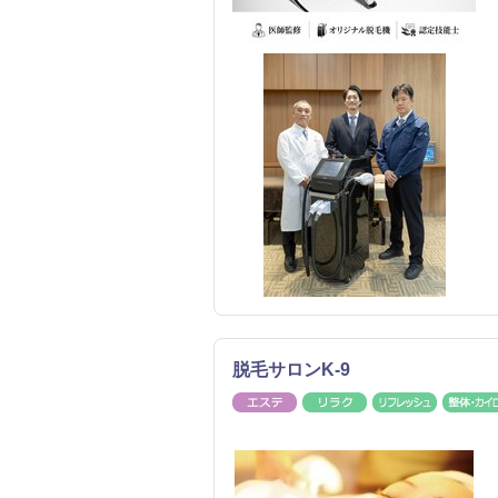
脱毛サロンK-9
エステ
リラク
リフレッ