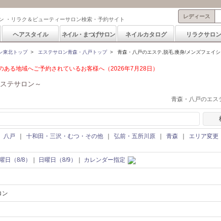
レディース
ン ・リラク＆ビューティーサロン検索・予約サイト
ヘアスタイル
ネイル・まつげサロン
ネイルカタログ
リラクサロ
ン東北トップ
>
エステサロン青森・八戸トップ
>
青森・八戸のエステ,脱毛,痩身/メンズフェイ
ある地域へご予約されているお客様へ（2026年7月28日）
ステサロン～
青森・八戸のエステ
｜
八戸
｜
十和田・三沢・むつ・その他
｜
弘前・五所川原
｜
青森
｜
エリア変更
曜日（8/8）
｜
日曜日（8/9）
｜
カレンダー指定
ロン