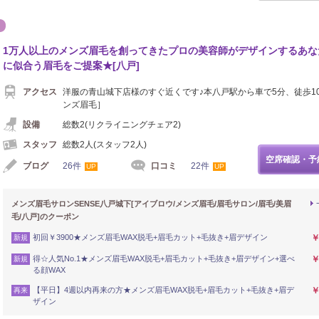
エステ
1万人以上のメンズ眉毛を創ってきたプロの美容師がデザインするあな
に似合う眉毛をご提案★[八戸]
アクセス
洋服の青山城下店様のすぐ近くです♪本八戸駅から車で5分、徒歩1
ンズ眉毛］
設備
総数2(リクライニングチェア2)
スタッフ
総数2人(スタッフ2人)
空席確認・予
ブログ
26件
口コミ
22件
UP
UP
メンズ眉毛サロンSENSE八戸城下[アイブロウ/メンズ眉毛/眉毛サロン/眉毛/美眉
毛/八戸]のクーポン
初回￥3900★メンズ眉毛WAX脱毛+眉毛カット+毛抜き+眉デザイン
￥
新規
得☆人気No.1★メンズ眉毛WAX脱毛+眉毛カット+毛抜き+眉デザイン+選べ
￥
新規
る顔WAX
【平日】4週以内再来の方★メンズ眉毛WAX脱毛+眉毛カット+毛抜き+眉デ
￥
再来
ザイン