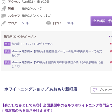
アクセス
弘前駅より車で10分
設備
総数2(ベッド2)
スタッフ
総数1人(スタッフ1人)
空席確認・予
ブログ
58件
口コミ
34件
脱毛サロンK-9のクーポン
超お得！！！ハイドロヴィーナス
￥
全員
Men's★青森初★【顔脱毛】医療機器メーカーの最高峰!美肌モードで毛穴
￥
新規
もケア
Men's★青森初★【VIO脱毛】国内最高峰特許機器の抜ける&美肌!痛みに優
￥
新規
しく◎
 ホワイトニングショップ あおもり新町店
ブックマ
【身だしなみとしても◎】全国展開中のセルフホワイトニング専門店
く清潔感のある白さを叶えます！