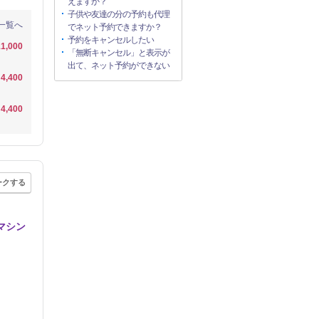
えますか？
子供や友達の分の予約も代理
一覧へ
でネット予約できますか？
予約をキャンセルしたい
1,000
「無断キャンセル」と表示が
出て、ネット予約ができない
4,400
4,400
ークする
マシン