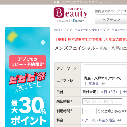
青森・八戸の人気エステ/メンズフェイシャル
国内最大級のヘアサロ
ヘアサロン
総合トップ
>
エステサロン検索トップ
>
エステサロ
【重要】熊本県熊本地方で発生した地震の影響の
メンズフェイシャル
～青森・八戸のエ
フリーワード
青森・八戸エリアすべて
エリア・駅
｜
駅変更
日付未定
｜
今日（8/7）
｜
土
日付
来店時刻
指定なし
〜
指定なし
利用時間
分の空席があるサ
料金
クーポン料金を指定