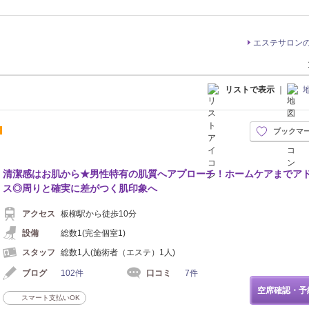
エステサロン
リストで表示
｜
P
ブックマ
清潔感はお肌から★男性特有の肌質へアプローチ！ホームケアまでア
ス◎周りと確実に差がつく肌印象へ
アクセス
板柳駅から徒歩10分
設備
総数1(完全個室1)
スタッフ
総数1人(施術者（エステ）1人)
ブログ
102件
口コミ
7件
空席確認・予
スマート支払いOK