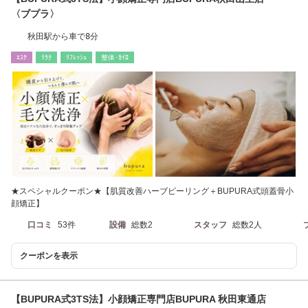
〈ブプラ〉
秋田駅から車で8分
ｴｽﾃ
ﾘﾗｸ
ﾘﾌﾚｯｼｭ
整体･ｶｲﾛ
★スペシャルクーポン★【肌質改善ハーブピーリング＋BUPURA式頭蓋骨小
顔矯正】
口コミ
53件
設備
総数2
スタッフ
総数2人
クーポンを表示
【BUPURA式3TS法】小顔矯正専門店BUPURA 秋田東通店