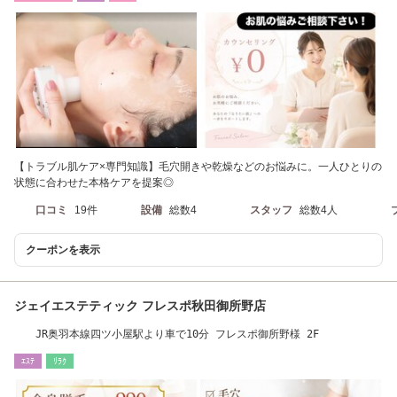
【トラブル肌ケア×専門知識】毛穴開きや乾燥などのお悩みに。一人ひとりの
状態に合わせた本格ケアを提案◎
口コミ
19件
設備
総数4
スタッフ
総数4人
クーポンを表示
ジェイエステティック フレスポ秋田御所野店
JR奥羽本線四ツ小屋駅より車で10分 フレスポ御所野様 2F
ｴｽﾃ
ﾘﾗｸ