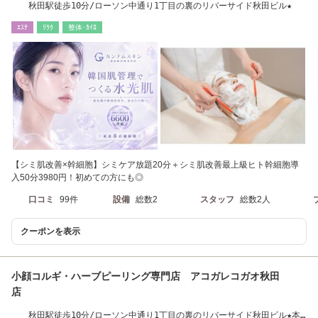
秋田駅徒歩10分/ローソン中通り1丁目の裏のリバーサイド秋田ビル★
ｴｽﾃ
ﾘﾗｸ
整体･ｶｲﾛ
【シミ肌改善×幹細胞】シミケア放題20分＋シミ肌改善最上級ヒト幹細胞導
入50分3980円！初めての方にも◎
口コミ
99件
設備
総数2
スタッフ
総数2人
クーポンを表示
小顔コルギ・ハーブピーリング専門店 アコガレコガオ秋田
店
秋田駅徒歩10分/ローソン中通り1丁目の裏のリバーサイド秋田ビル★本