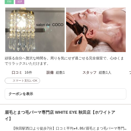
ﾘﾗｸ
ｴｽﾃ
頑張る自分へ贅沢な時間を。周りを気にせず過ごせる完全個室で、心ゆくま
でリラックスいただけます。
口コミ
16件
設備
総数1
スタッフ
総数1人
スマート支払いOK
クーポンを表示
眉毛とまつ毛パーマ専門店 WHITE EYE 秋田店【ホワイトア
イ】
【秋田駅西口より徒歩7分】口コミ平均★4.86/眉毛とまつ毛パーマ専門