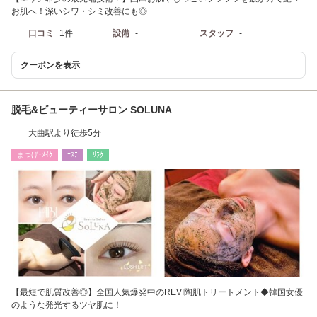
お肌へ！深いシワ・シミ改善にも◎
口コミ
1件
設備
-
スタッフ
-
クーポンを表示
脱毛&ビューティーサロン SOLUNA
大曲駅より徒歩5分
まつげ･ﾒｲｸ
ｴｽﾃ
ﾘﾗｸ
【最短で肌質改善◎】全国人気爆発中のREVI陶肌トリートメント◆韓国女優
のような発光するツヤ肌に！