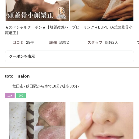
★スペシャルクーポン★【肌質改善ハーブピーリング＋BUPURA式頭蓋骨小
顔矯正】
口コミ
28件
設備
総数2
スタッフ
総数2人
クーポンを表示
toto salon
秋田市/秋田駅から車で10分/徒歩30分/
ｴｽﾃ
ﾘﾗｸ