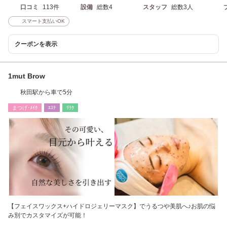
口コミ
113件
設備
総数4
スタッフ
総数3人
スマート支払いOK
クーポンを表示
1mut Brow
秋田駅から車で5分
まつげ･ﾒｲｸ
ｴｽﾃ
ﾘﾗｸ
【フェイスワックス+ハイドロジェリーマスク】でうるつや美肌へ♪お肌の悩
み別でカスタマイズが可能！