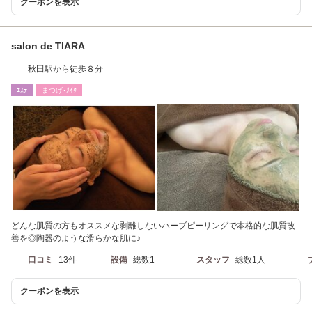
クーポンを表示
salon de TIARA
秋田駅から徒歩８分
ｴｽﾃ
まつげ･ﾒｲｸ
どんな肌質の方もオススメな剥離しないハーブピーリングで本格的な肌質改
善を◎陶器のような滑らかな肌に♪
口コミ
13件
設備
総数1
スタッフ
総数1人
クーポンを表示