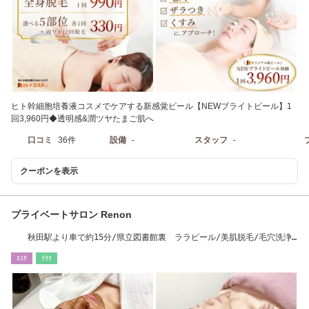
ヒト幹細胞培養液コスメでケアする新感覚ピール【NEWブライトピール】1
回3,960円◆透明感&潤ツヤたまご肌へ
口コミ
36件
設備
-
スタッフ
-
クーポンを表示
プライベートサロン Renon
秋田駅より車で約15分/県立図書館裏 ララピール/美肌脱毛/毛穴洗浄/
クリスティーナ
ｴｽﾃ
ﾘﾗｸ