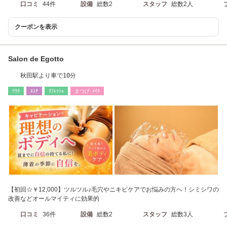
口コミ
44件
設備
総数2
スタッフ
総数2人
クーポンを表示
Salon de Egotto
秋田駅より車で10分
ﾘﾗｸ
ｴｽﾃ
ﾘﾌﾚｯｼｭ
まつげ･ﾒｲｸ
【初回☆￥12,000】ツルツル♪毛穴やニキビケアでお悩みの方へ！シミシワの
改善などオールマイティに効果的
口コミ
36件
設備
総数2
スタッフ
総数3人