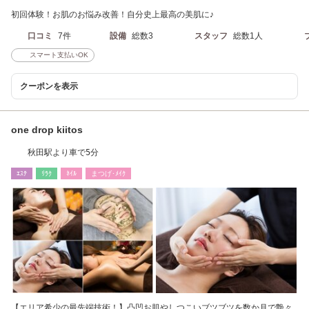
初回体験！お肌のお悩み改善！自分史上最高の美肌に♪
口コミ
7件
設備
総数3
スタッフ
総数1人
スマート支払いOK
クーポンを表示
one drop kiitos
秋田駅より車で5分
ｴｽﾃ
ﾘﾗｸ
ﾈｲﾙ
まつげ･ﾒｲｸ
【エリア希少の最先端技術！】凸凹お肌やしつこいブツブツを数か月で艶々