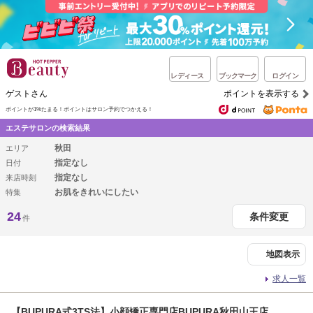
レディース
ブックマーク
ログイン
ゲストさん
ポイントを表示する
ポイントが1%たまる！
ポイントはサロン予約でつかえる！
エステサロンの検索結果
秋田
エリア
指定なし
日付
指定なし
来店時刻
お肌をきれいにしたい
特集
24
条件変更
件
地図表示
求人一覧
【BUPURA式3TS法】小顔矯正専門店BUPURA秋田山王店