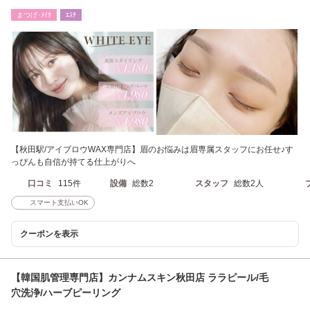
店/まゆげ/まつげ
まつげ･ﾒｲｸ
ｴｽﾃ
【秋田駅/アイブロウWAX専門店】眉のお悩みは眉専属スタッフにお任せ♪す
っぴんも自信が持てる仕上がりへ
口コミ
115件
設備
総数2
スタッフ
総数2人
スマート支払いOK
クーポンを表示
【韓国肌管理専門店】カンナムスキン秋田店 ララピール/毛
穴洗浄/ハーブピーリング