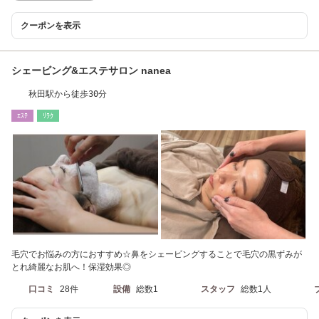
クーポンを表示
シェービング&エステサロン nanea
秋田駅から徒歩30分
ｴｽﾃ
ﾘﾗｸ
毛穴でお悩みの方におすすめ☆鼻をシェービングすることで毛穴の黒ずみが
とれ綺麗なお肌へ！保湿効果◎
口コミ
28件
設備
総数1
スタッフ
総数1人