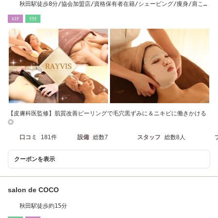
秋田駅徒歩8分/協会加盟店/資格保有者在籍/シェービング/痩身/肩こ
り/脱毛/毛穴/小顔
ｴｽﾃ
ﾘﾗｸ
【皮膚科医監修】肌質改善ピーリングで毛穴黒ずみに＆ニキビに働きかける
◎
口コミ
181件
設備
総数7
スタッフ
総数8人
クーポンを表示
salon de COCO
秋田駅徒歩約15分