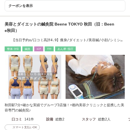
クーポンを表示
美容とダイエットの鍼灸院 Beene TOKYO 秋田（旧：Been
e秋田）
【当日予約◎/口コミ高評4.9】痩身/ダイエット/美容鍼/小顔/シミシワ
ケア/毛穴/たるみ
整体･ｶｲﾛ
鍼灸
ｴｽﾃ
ﾘﾗｸ
あん摩･指圧
秋田駅7分<確かな実績でグループ3店舗！>都内美容クリニックと提携した美
容専門の鍼灸院♪
口コミ
141件
設備
総数2
スタッフ
総数2人
スマート支払いOK