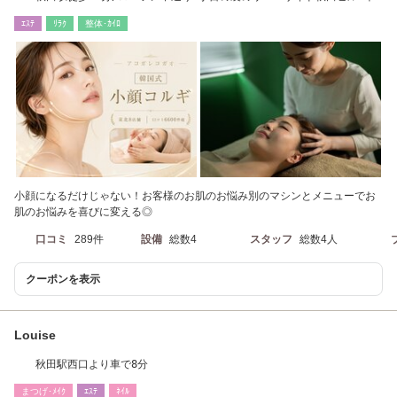
格韓流小顔コルギ
ｴｽﾃ
ﾘﾗｸ
整体･ｶｲﾛ
小顔になるだけじゃない！お客様のお肌のお悩み別のマシンとメニューでお
肌のお悩みを喜びに変える◎
口コミ
289件
設備
総数4
スタッフ
総数4人
クーポンを表示
Louise
秋田駅西口より車で8分
まつげ･ﾒｲｸ
ｴｽﾃ
ﾈｲﾙ