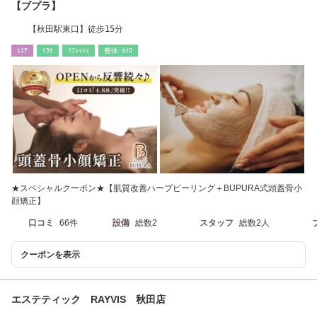
【ブプラ】
【秋田駅東口】徒歩15分
ｴｽﾃ
ﾘﾗｸ
ﾘﾌﾚｯｼｭ
整体･ｶｲﾛ
★スペシャルクーポン★【肌質改善ハーブピーリング＋BUPURA式頭蓋骨小
顔矯正】
口コミ
66件
設備
総数2
スタッフ
総数2人
クーポンを表示
エステティック RAYVIS 秋田店