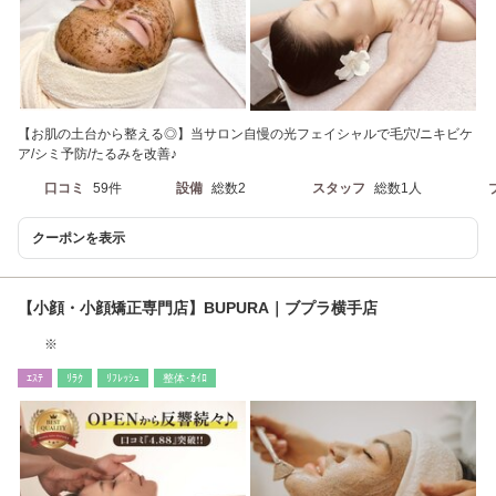
【お肌の土台から整える◎】当サロン自慢の光フェイシャルで毛穴/ニキビケ
ア/シミ予防/たるみを改善♪
口コミ
59件
設備
総数2
スタッフ
総数1人
クーポンを表示
【小顔・小顔矯正専門店】BUPURA｜ブプラ横手店
※
ｴｽﾃ
ﾘﾗｸ
ﾘﾌﾚｯｼｭ
整体･ｶｲﾛ