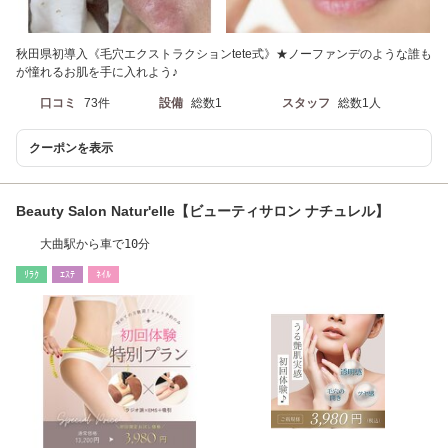
秋田県初導入《毛穴エクストラクションtete式》★ノーファンデのような誰も
が憧れるお肌を手に入れよう♪
口コミ
73件
設備
総数1
スタッフ
総数1人
クーポンを表示
Beauty Salon Natur'elle【ビューティサロン ナチュレル】
大曲駅から車で10分
ﾘﾗｸ
ｴｽﾃ
ﾈｲﾙ