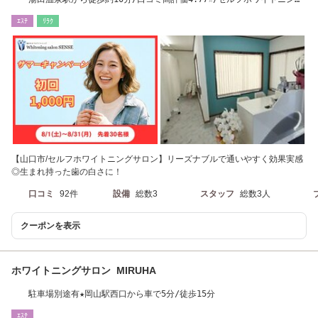
専門店
ｴｽﾃ
ﾘﾗｸ
【山口市/セルフホワイトニングサロン】リーズナブルで通いやすく効果実感
◎生まれ持った歯の白さに！
口コミ
92件
設備
総数3
スタッフ
総数3人
クーポンを表示
ホワイトニングサロン MIRUHA
駐車場別途有★岡山駅西口から車で5分/徒歩15分
ｴｽﾃ