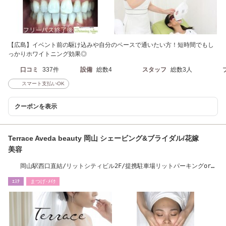
【広島】イベント前の駆け込みや自分のペースで通いたい方！短時間でもし
っかりホワイトニング効果◎
口コミ
337件
設備
総数4
スタッフ
総数3人
スマート支払いOK
クーポンを表示
Terrace Aveda beauty 岡山 シェービング&ブライダル/花嫁
美容
岡山駅西口直結/リットシティビル2F/提携駐車場リットパーキングorマ
マカリパーキング
ｴｽﾃ
まつげ･ﾒｲｸ