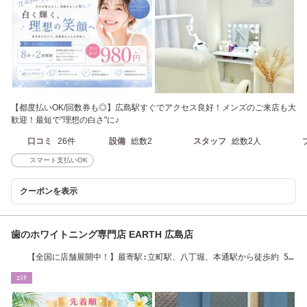
【都度払いOK/回数券も◎】広島駅すぐでアクセス良好！メンズのご来店も大
歓迎！最短で"理想の白さ"に♪
口コミ
26件
設備
総数2
スタッフ
総数2人
スマート支払いOK
クーポンを表示
歯のホワイトニング専門店 EARTH 広島店
【全国に店舗展開中！】最寄駅:立町駅、八丁堀、本通駅から徒歩約 5
分☆
ｴｽﾃ