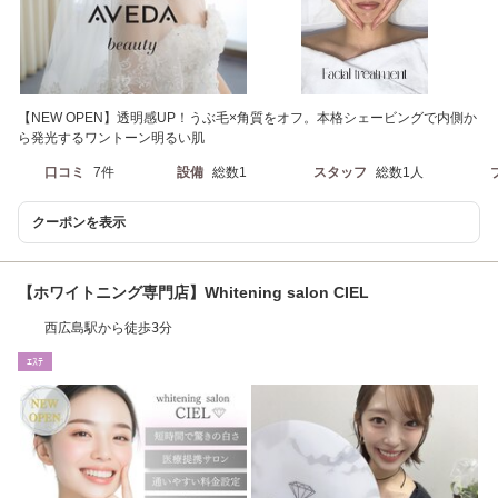
【NEW OPEN】透明感UP！うぶ毛×角質をオフ。本格シェービングで内側か
ら発光するワントーン明るい肌
口コミ
7件
設備
総数1
スタッフ
総数1人
クーポンを表示
【ホワイトニング専門店】Whitening salon CIEL
西広島駅から徒歩3分
ｴｽﾃ