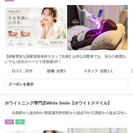
【経験豊富な国家資格保持スタッフ在籍】お得な回数券でも、安心の都度払
いでも♪自分のペースで清潔感UP！
口コミ
32件
設備
総数1
スタッフ
総数1人
クーポンを表示
ホワイトニング専門店White Smile【ホワイトスマイル】
白島駅から徒歩6分/家庭裁判所前駅から徒歩7分/広島駅から徒歩12分
(ホワイトニング)
ｴｽﾃ
ﾘﾗｸ