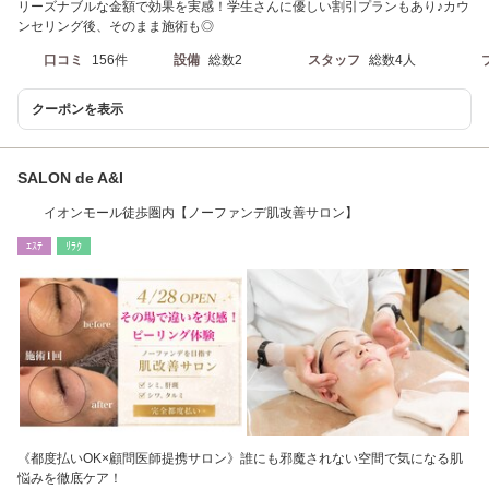
リーズナブルな金額で効果を実感！学生さんに優しい割引プランもあり♪カウ
ンセリング後、そのまま施術も◎
口コミ
156件
設備
総数2
スタッフ
総数4人
クーポンを表示
SALON de A&I
イオンモール徒歩圏内【ノーファンデ肌改善サロン】
ｴｽﾃ
ﾘﾗｸ
《都度払いOK×顧問医師提携サロン》誰にも邪魔されない空間で気になる肌
悩みを徹底ケア！