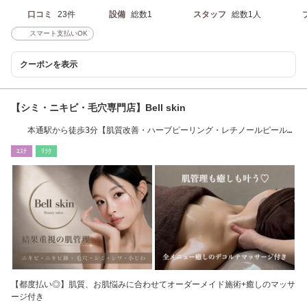
口コミ
23件
設備
総数1
スタッフ
総数1人
スマート支払いOK
クーポンを表示
【シミ・ニキビ・毛穴専門店】Bell skin
本通駅から徒歩3分【肌質改善・ハーブピーリング・レチノールピール・
韓国肌管理】
ｴｽﾃ
ﾘﾗｸ
【都度払い◎】肌質、お肌悩みに合わせてオーダーメイド施術+癒しのマッサ
ージ付き