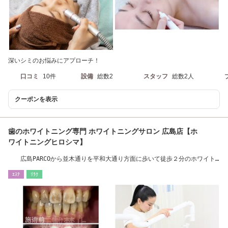
深いシミのお悩みにアプローチ！
口コミ
10件
設備
総数2
スタッフ
総数2人
クーポンを表示
歯のホワイトニング専門 ホワイトニングサロン 広島店【ホ
ワイトニングヒロシマ】
広島PARCOから並木通りを平和大通り方面に歩いて徒歩２分のホワイト
ニング専門店☆
ｴｽﾃ
ﾘﾗｸ