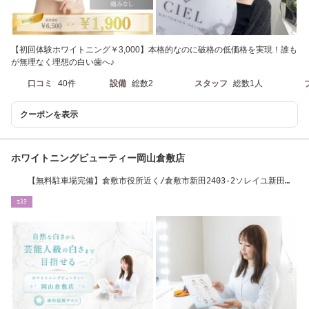
【初回体験ホワイトニング￥3,000】本格的なのに破格の低価格を実現！誰も
が無理なく理想の白い歯へ♪
口コミ
40件
設備
総数2
スタッフ
総数1人
クーポンを表示
ホワイトニングビューティー岡山倉敷店
【無料駐車場完備】倉敷市役所近く/倉敷市新田2403-2ソレイユ新田
206
ｴｽﾃ