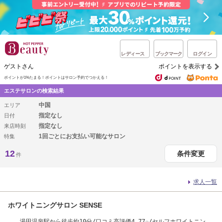
レディース
ブックマーク
ログイン
ゲストさん
ポイントを表示する
ポイントが1%たまる！
ポイントはサロン予約でつかえる！
エステサロンの検索結果
中国
エリア
指定なし
日付
指定なし
来店時刻
1回ごとにお支払い可能なサロン
特集
12
条件変更
件
求人一覧
ホワイトニングサロン SENSE
湯田温泉駅から徒歩約10分/口コミ高評価4.77☆/セルフホワイトニング