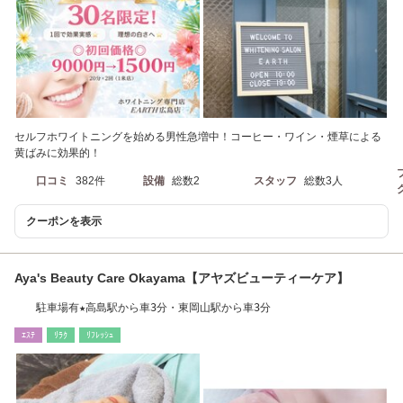
セルフホワイトニングを始める男性急増中！コーヒー・ワイン・煙草による
黄ばみに効果的！
口コミ
382件
設備
総数2
スタッフ
総数3人
クーポンを表示
Aya's Beauty Care Okayama【アヤズビューティーケア】
駐車場有★高島駅から車3分・東岡山駅から車3分
ｴｽﾃ
ﾘﾗｸ
ﾘﾌﾚｯｼｭ