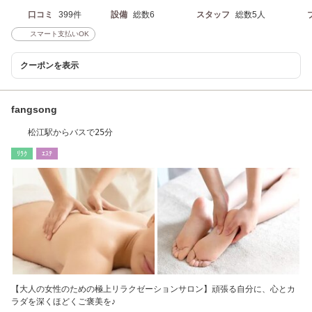
口コミ
399件
設備
総数6
スタッフ
総数5人
スマート支払いOK
クーポンを表示
fangsong
松江駅からバスで25分
ﾘﾗｸ
ｴｽﾃ
【大人の女性のための極上リラクゼーションサロン】頑張る自分に、心とカ
ラダを深くほどくご褒美を♪