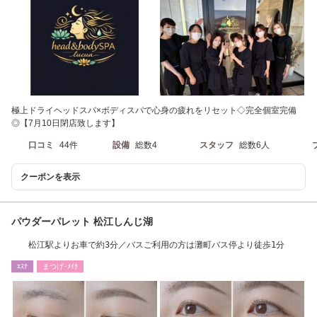
極上ドライヘッドスパ×ボディスパで心身の疲れをリセット◇完全個室完備
◎【7月10日閉店致します】
口コミ
44件
設備
総数4
スタッフ
総数6人
クーポンを表示
パウダーパレット 松江しんじ湖
松江駅よりお車で約3分／バスご利用の方は灘町バス停より徒歩1分
ｴｽﾃ
まつげ･ﾒｲｸ