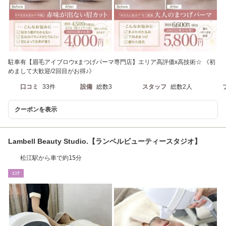
駐車有【眉毛アイブロウxまつげパーマ専門店】エリア高評価x高技術☆ 《初
めまして大歓迎/2回目がお得♪》
口コミ
33件
設備
総数3
スタッフ
総数2人
クーポンを表示
Lambell Beauty Studio.【ランベルビューティースタジオ】
松江駅から車で約15分
ｴｽﾃ