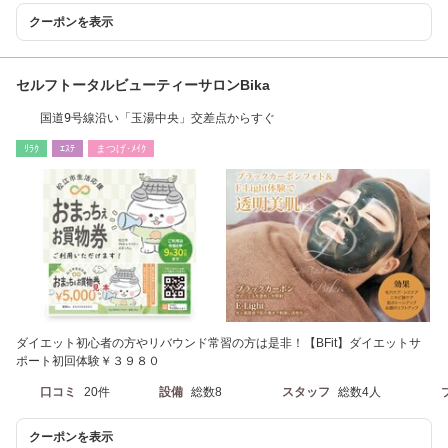
クーポンを表示
セルフトータルビューティーサロンBika
国道9号線沿い「玉湯中央」交差点からすぐ
ﾘﾗｸ
ｴｽﾃ
まつげ･ﾒｲｸ
ダイエット初心者の方やリバウンド常習の方は是非！【BFit】ダイエットサ
ポート初回体験￥３９８０
口コミ
20件
設備
総数8
スタッフ
総数4人
クーポンを表示