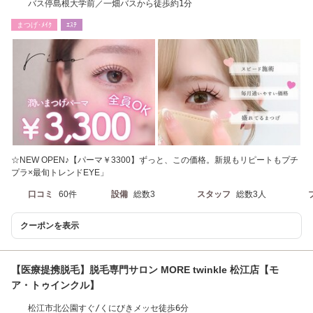
バス停島根大学前／一畑バスから徒歩約1分
まつげ･ﾒｲｸ
ｴｽﾃ
☆NEW OPEN♪【パーマ￥3300】ずっと、この価格。新規もリピートもプチ
プラ×最旬トレンドEYE」
口コミ
60件
設備
総数3
スタッフ
総数3人
クーポンを表示
【医療提携脱毛】脱毛専門サロン MORE twinkle 松江店【モ
ア・トゥインクル】
松江市北公園すぐ/くにびきメッセ徒歩6分