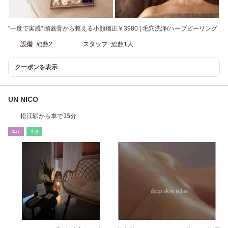
"一度で実感" 頭蓋骨から整える小顔矯正￥3980 | 毛穴洗浄/ハーブピーリング
設備
総数2
スタッフ
総数1人
クーポンを表示
UN NICO
松江駅から車で15分
ｴｽﾃ
ﾘﾗｸ