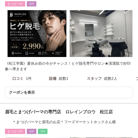
まつげ･ﾒｲｸ
ｴｽﾃ
《松江学園》夏休み前の今がチャンス！ヒゲ脱毛専門サロン★清潔肌で好印
象へ導きます
口コミ
1件
設備
総数1
スタッフ
総数2人
クーポンを表示
眉毛とまつげパーマの専門店 ロレインブロウ 松江店
＊まつげパーマと眉毛のお店＊フーズマーケットホックさん横
まつげ･ﾒｲｸ
ｴｽﾃ
ﾘﾗｸ