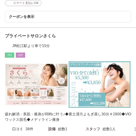
スマート支払いOK
クーポンを表示
プライベートサロンさくら
JR松江駅より車で15分
ﾘﾗｸ
ｴｽﾃ
疲れ解消・美肌・痩身が同時に叶う♪◆黄土漢方よもぎ蒸し30分￥2800◆VIO
ワックス脱毛◆メディライン痩身
口コミ
38件
設備
総数1
スタッフ
総数1人