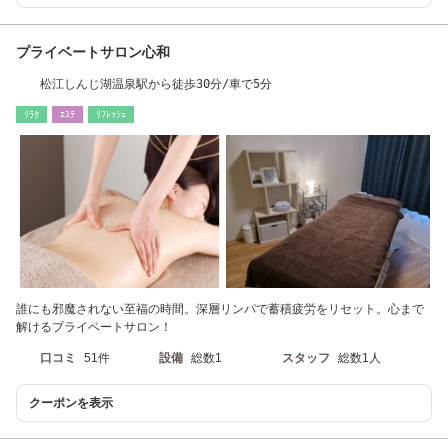
プライベートサロン心和
松江しんじ湖温泉駅から徒歩30分/車で5分
ﾘﾗｸ
ｴｽﾃ
ﾘﾌﾚｯｼｭ
誰にも邪魔されない至福の時間。深層リンパで蓄積疲労をリセット。心まで
解けるプライベートサロン！
口コミ
51件
設備
総数1
スタッフ
総数1人
クーポンを表示