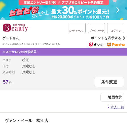
レディース
ブックマーク
ログイン
ゲストさん
ポイントを表示する
ポイントが1%たまる！
ポイントはサロン予約でつかえる！
エステサロンの検索結果
松江
エリア
指定なし
日付
指定なし
来店時刻
57
条件変更
件
地図表示
求人一覧
ヴァン・ベール 松江店