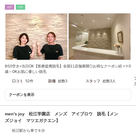
ｴｽﾃ
ﾘﾗｸ
8/10空き○当日OK【医療提携脱毛】全国11店舗展開◎お得なクーポン続々!<3
歳～OKお肌に優しい脱毛
口コミ
52件
設備
総数3
スタッフ
総数3人
クーポンを表示
men's joy 松江学園店 メンズ アイブロウ 脱毛【メン
ズジョイ マツエガクエン】
松江駅から車で６分