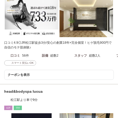
口コミ4.9◎JR松江駅徒歩3分/安心の創業18年×完全個室！ヒゲ脱毛900円で
自信のモテ肌体験♪
口コミ
56件
設備
総数2
スタッフ
総数2人
スマート支払いOK
クーポンを表示
head&bodyspa lucua
松江駅より車で9分
ｴｽﾃ
ﾘﾗｸ