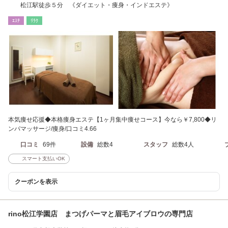
松江駅徒歩５分 《ダイエット・痩身・インドエステ》
ｴｽﾃ
ﾘﾗｸ
本気痩せ応援◆本格痩身エステ【1ヶ月集中痩せコース】今なら￥7,800◆リ
ンパマッサージ/痩身/口コミ4.66
口コミ
69件
設備
総数4
スタッフ
総数4人
スマート支払いOK
クーポンを表示
rino松江学園店 まつげパーマと眉毛アイブロウの専門店