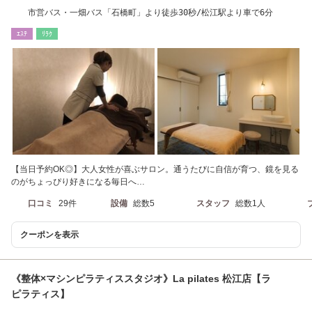
市営バス・一畑バス「石橋町」より徒歩30秒/松江駅より車で6分
ｴｽﾃ
ﾘﾗｸ
【当日予約OK◎】大人女性が喜ぶサロン。通うたびに自信が育つ、鏡を見る
のがちょっぴり好きになる毎日へ…
口コミ
29件
設備
総数5
スタッフ
総数1人
クーポンを表示
《整体×マシンピラティススタジオ》La pilates 松江店【ラ
ピラティス】