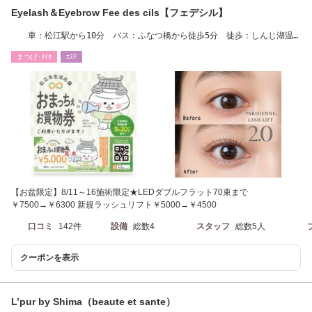
Eyelash＆Eyebrow Fee des cils【フェデシル】
車：松江駅から10分 バス：ふなつ橋から徒歩5分 徒歩：しんじ湖温
泉駅から15分
まつげ･ﾒｲｸ
ｴｽﾃ
【お盆限定】8/11～16施術限定★LEDダブルフラット70束まで
￥7500→￥6300 新規ラッシュリフト￥5000→￥4500
口コミ
142件
設備
総数4
スタッフ
総数5人
クーポンを表示
L’pur by Shima（beaute et sante）