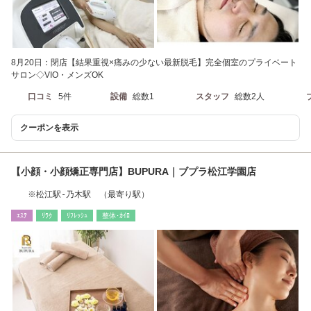
8月20日：閉店【結果重視×痛みの少ない最新脱毛】完全個室のプライベート
サロン◇VIO・メンズOK
口コミ
5件
設備
総数1
スタッフ
総数2人
クーポンを表示
【小顔・小顔矯正専門店】BUPURA｜ブプラ松江学園店
※松江駅-乃木駅 （最寄り駅）
ｴｽﾃ
ﾘﾗｸ
ﾘﾌﾚｯｼｭ
整体･ｶｲﾛ