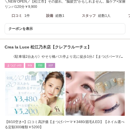
＼NEW OPEN／【松江市】その疲れ、“脳疲労”かもしれません。脳ケア×深層
リンパ120分￥9,900
口コミ
1件
設備
総数1
スタッフ
総数1人
クーポンを表示
Crea la Luce 松江乃木店【クレアラルーチェ】
《駐車場2台あり》やそり橋バス停より北に徒歩1分♪【まつげパーマ/
￥3480★】
まつげ･ﾒｲｸ
ﾈｲﾙ
ﾘﾗｸ
ｴｽﾃ
【8/10空き×】口コミ高評価【まつげパーマ￥3480/眉毛/LED】【ネイル選べ
る定額300種類￥5200】