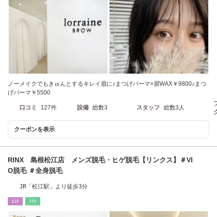
ノーメイクでもきゅんとするキレイ眉に♪まつげパーマ×眉WAX￥9800♪まつ
げパーマ￥5500
口コミ
127件
設備
総数3
スタッフ
総数3人
クーポンを表示
RINX 島根松江店 メンズ脱毛・ヒゲ脱毛【リンクス】＃VI
O脱毛 ＃全身脱毛
JR「松江駅」より徒歩3分
ｴｽﾃ
ﾘﾗｸ