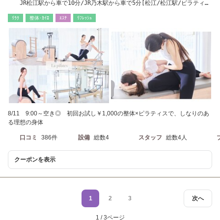
JR松江駅から車で10分/JR乃木駅から車で5分[松江/松江駅/ピラティ
ス/整体/ダイエット]
ﾘﾗｸ
整体･ｶｲﾛ
ｴｽﾃ
ﾘﾌﾚｯｼｭ
8/11 9:00～空き◎ 初回お試し￥1,000の整体×ピラティスで、しなりのあ
る理想の身体
口コミ
386件
設備
総数4
スタッフ
総数4人
クーポンを表示
1
2
3
次へ
1 / 3ページ