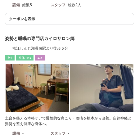
設備
総数5
スタッフ
総数2人
クーポンを表示
姿勢と睡眠の専門店カイロサロン郷
松江しんじ湖温泉駅より徒歩５分
ﾘﾗｸ
整体･ｶｲﾛ
ｴｽﾃ
土台を整える本格ケアで慢性的な肩こり・腰痛を根本から改善。自律神経と
姿勢を整え健康な身体へ。
設備
-
スタッフ
-