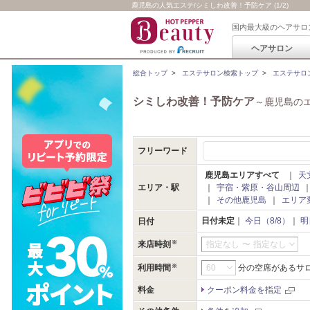
鹿児島の人気エステ/シミしわ改善！予防ケア (1/2)
国内最大級のヘアサロ
ヘアサロン
総合トップ
>
エステサロン検索トップ
>
エステサロ
シミしわ改善！予防ケア
～鹿児島の
フリーワード
鹿児島エリアすべて
｜
天
エリア・駅
｜
宇宿・紫原・谷山周辺
｜
その他鹿児島
｜
エリア
日付未定
｜
今日（8/8）
｜
明
日付
来店時刻
指定なし
〜
指定なし
利用時間
分の空席があるサ
料金
クーポン料金を指定