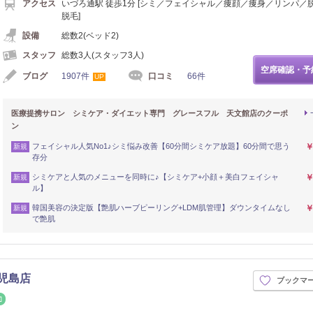
アクセス
いづろ通駅 徒歩1分 [シミ／フェイシャル／痩顔／痩身／リンパ／
脱毛]
設備
総数2(ベッド2)
スタッフ
総数3人(スタッフ3人)
空席確認・予
ブログ
1907件
口コミ
66件
UP
医療提携サロン シミケア・ダイエット専門 グレースフル 天文館店のクーポ
ン
フェイシャル人気No1♪シミ悩み改善【60分間シミケア放題】60分間で思う
￥
新規
存分
シミケアと人気のメニューを同時に♪【シミケア+小顔＋美白フェイシャ
￥
新規
ル】
韓国美容の決定版【艶肌ハーブピーリング+LDM肌管理】ダウンタイムなし
￥
新規
で艶肌
鹿児島店
ブックマ
シュ
整体・カイロ