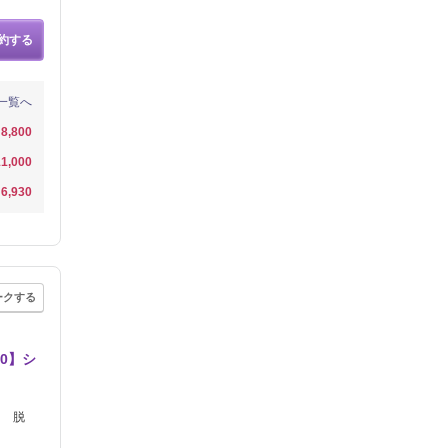
約する
一覧へ
8,800
1,000
6,930
ークする
0】シ
ト 脱