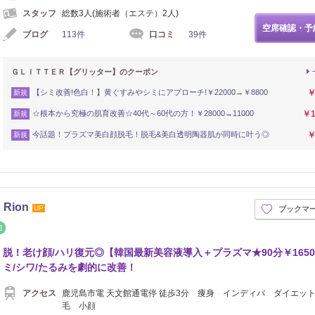
スタッフ
総数3人(施術者（エステ）2人)
空席確認・予
ブログ
113件
口コミ
39件
ＧＬＩＴＴＥＲ【グリッター】のクーポン
【シミ改善!色白！】黄ぐすみやシミにアプローチ!￥22000→￥8800
￥
新規
☆根本から究極の肌育改善☆40代～60代の方！￥28000→11000
￥1
新規
今話題！プラズマ美白顔脱毛！脱毛&美白透明陶器肌が同時に叶う◎
￥
新規
ion
UP
ブックマ
整体・カイロ
脱！老け顔/ハリ復元◎【韓国最新美容液導入＋プラズマ★90分￥1650
ミ/シワ/たるみを劇的に改善！
アクセス
鹿児島市電 天文館通電停 徒歩3分 痩身 インディバ ダイエッ
毛 小顔