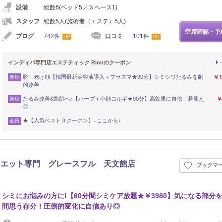
設備
総数6(ベッド5／スペース1)
スタッフ
総数5人(施術者（エステ）5人)
空席確認・予
ブログ
742件
口コミ
101件
UP
UP
インディバ専門店エステティック Rionのクーポン
脱！老け顔【韓国最新美容液導入＋プラズマ★90分】シミシワたるみを劇
￥1
新規
的改善
たるみ改善&艶肌へ♪【ハーブ＋小顔コルギ★90分】高効果に自信！若見え
￥
新規
◎
★【人気ベスト３クーポン】↓ここから↓
全員
イエット専門 グレースフル 天文館店
ブックマ
イロ
シミにお悩みの方に!【60分間シミケア放題★￥3980】気になる部分を
間思う存分！圧倒的変化に自信あり◎