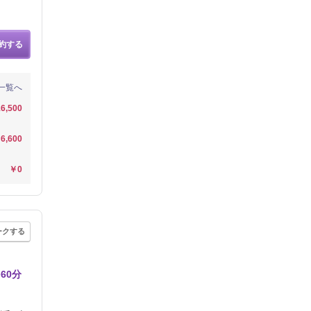
約する
一覧へ
6,500
6,600
￥0
ークする
60分