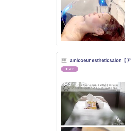
amicoeur esthetic
エステ