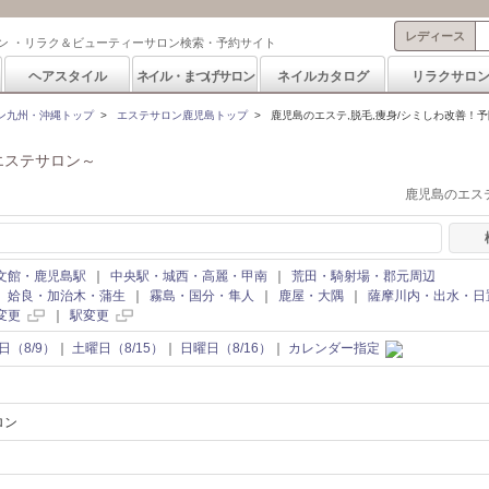
レディース
ン ・リラク＆ビューティーサロン検索・予約サイト
ヘアスタイル
ネイル・まつげサロン
ネイルカタログ
リラクサロ
ン九州・沖縄トップ
>
エステサロン鹿児島トップ
>
鹿児島のエステ,脱毛,痩身/シミしわ改善！
エステサロン～
鹿児島のエステ
文館・鹿児島駅
｜
中央駅・城西・高麗・甲南
｜
荒田・騎射場・郡元周辺
｜
姶良・加治木・蒲生
｜
霧島・国分・隼人
｜
鹿屋・大隅
｜
薩摩川内・出水・日
変更
｜
駅変更
日（8/9）
｜
土曜日（8/15）
｜
日曜日（8/16）
｜
カレンダー指定
ロン