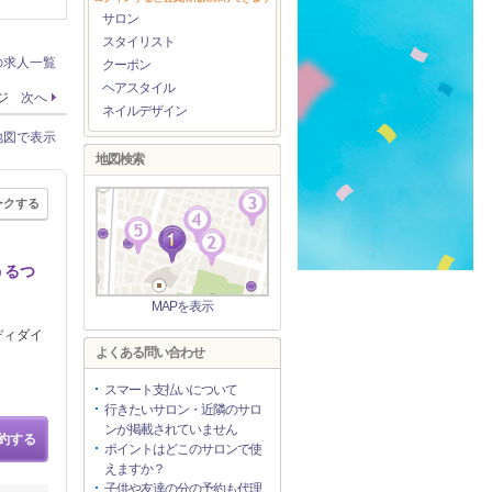
サロン
スタイリスト
の求人一覧
クーポン
ヘアスタイル
ージ
次へ
ネイルデザイン
地図で表示
地図検索
ークする
うるつ
MAPを表示
ディダイ
よくある問い合わせ
スマート支払いについて
行きたいサロン・近隣のサロ
ンが掲載されていません
約する
ポイントはどこのサロンで使
えますか？
子供や友達の分の予約も代理