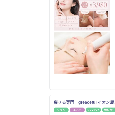
痩せる専門 greaceful イオン
リラク
エステ
リフレッ