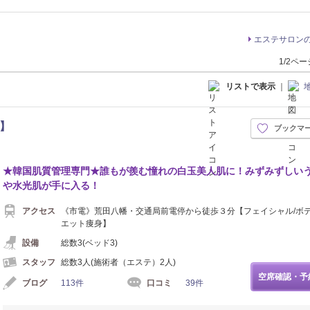
エステサロン
1/2ペ
リストで表示
｜
】
ブックマ
★韓国肌質管理専門★誰もが羨む憧れの白玉美人肌に！みずみずしい
や水光肌が手に入る！
アクセス
《市電》荒田八幡・交通局前電停から徒歩３分【フェイシャル/ボ
エット痩身】
設備
総数3(ベッド3)
スタッフ
総数3人(施術者（エステ）2人)
空席確認・予
ブログ
113件
口コミ
39件