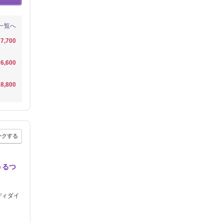
一覧へ
7,700
6,600
8,800
ークする
うるつ
ディダイ