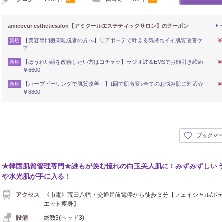
amicoeur estheticsalon【アミクールエステティックサロン】のクーポン
【美容専門機関離脱者の方へ】リアボーテで叶える気持ちイイ肌質改善ケ
￥
新規
ア
【ほうれい線を改善したい方はコチラ☆】ラジオ波＆EMSでお顔引き締め
￥
新規
￥6600
【ハーブピーリングで肌質改善！】1回で肌激変♪全てのお悩み肌に対応☆
￥
新規
￥8800
ブックマ
★韓国肌質管理専門★誰もが羨む憧れの白玉美人肌に！みずみずしい
や水光肌が手に入る！
アクセス
《市電》荒田八幡・交通局前電停から徒歩３分【フェイシャル/ボ
エット痩身】
設備
総数3(ベッド3)