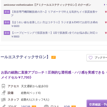
amicoeur estheticsalon【アミクールエステティックサロン】のクーポン
【美容専門機関離脱者の方へ】リアボーテで叶える気持ちイイ肌質改善ケ
￥
新規
ア
【ほうれい線を改善したい方はコチラ☆】ラジオ波＆EMSでお顔引き締め
￥
新規
￥6600
【ハーブピーリングで肌質改善！】1回で肌激変♪全てのお悩み肌に対応☆
￥
新規
￥8800
on【アミクールエステティックサロン】
UP
ブックマ
お肌の細胞に直接アプロ―チ！圧倒的な透明感・ハリ感を実感できる
メイドセル￥7,700》
アクセス
天文通駅から徒歩3分
設備
総数4(ベッド4)
スタッフ
総数4人(スタッフ4人)
空席確認・予
ブログ
1662件
口コミ
60件
UP
UP