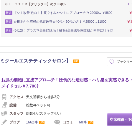
ＧＬＩＴＴＥＲ【グリッター】のクーポン
【シミ改善!色白！】黄ぐすみやシミにアプローチ!￥22000→￥8800
￥
新規
☆根本から究極の肌育改善☆40代～60代の方！￥28000→11000
￥1
新規
今話題！プラズマ美白顔脱毛！脱毛&美白透明陶器肌が同時に叶う◎
￥
新規
salon【アミクールエステティックサロン】
UP
ブックマ
お肌の細胞に直接アプロ―チ！圧倒的な透明感・ハリ感を実感できる
メイドセル￥7,700》
アクセス
天文通駅から徒歩3分
設備
総数4(ベッド4)
スタッフ
総数4人(スタッフ4人)
空席確認・予
ブログ
1662件
口コミ
60件
UP
UP