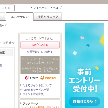
マイページ
ヘルプ
メンズ
ン
エステサロン
美容クリニック
予防ケア
ようこそ、ゲストさん。
,脱毛,痩身
ログインする
会員登録する（無料）
ホットペッパービューティーなら
1%
ポイントが
たまる！
置
ためたポイントをつかっておとく
にサロンをネット予約！
たまるポイントについて
つかえるサービス一覧
ポイント設定変更
ブックマーク
ログインすると会員情報に保存できます