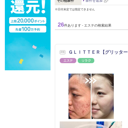
その他条件
条件を追加
※日付未定では指定できません
26
件あります - エステの検索結果
ＧＬＩＴＴＥＲ【グリッター
エステ
リラク