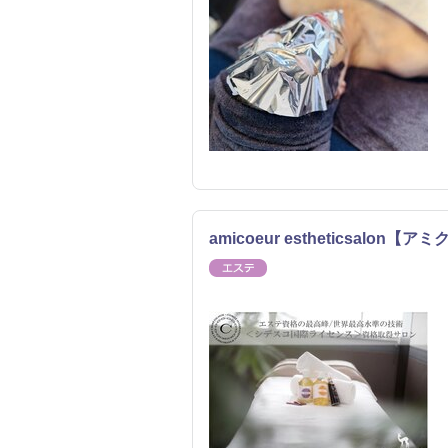
amicoeur estheticsal
エステ