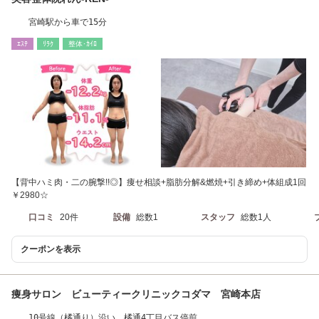
宮崎駅から車で15分
ｴｽﾃ
ﾘﾗｸ
整体･ｶｲﾛ
【背中ハミ肉・二の腕撃!!◎】痩せ相談+脂肪分解&燃焼+引き締め+体組成1回
￥2980☆
口コミ
20件
設備
総数1
スタッフ
総数1人
クーポンを表示
痩身サロン ビューティークリニックコダマ 宮崎本店
10号線（橘通り）沿い、橘通4丁目バス停前