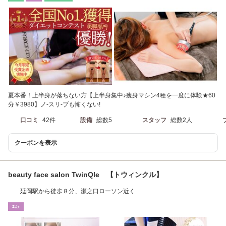
夏本番！上半身が落ちない方【上半身集中♪痩身マシン4種を一度に体験★60
分￥3980】ノ-スリ-ブも怖くない!
口コミ
42件
設備
総数5
スタッフ
総数2人
クーポンを表示
beauty face salon TwinQle 【トウィンクル】
延岡駅から徒歩８分、瀬之口ローソン近く
ｴｽﾃ