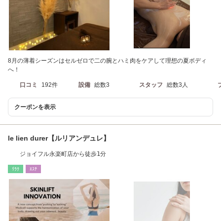
8月の薄着シーズンはセルゼロで二の腕とハミ肉をケアして理想の夏ボディ
へ！
口コミ
192件
設備
総数3
スタッフ
総数3人
クーポンを表示
le lien durer【ルリアンデュレ】
ジョイフル永楽町店から徒歩1分
ﾘﾗｸ
ｴｽﾃ