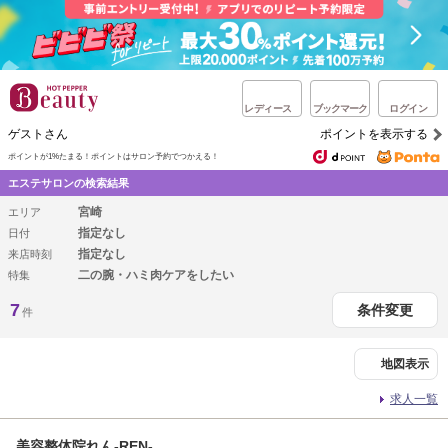
レディース
ブックマーク
ログイン
ゲストさん
ポイントを表示する
ポイントが1%たまる！
ポイントはサロン予約でつかえる！
エステサロンの検索結果
宮崎
エリア
指定なし
日付
指定なし
来店時刻
二の腕・ハミ肉ケアをしたい
特集
7
条件変更
件
地図表示
求人一覧
美容整体院れん-REN-