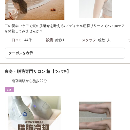
二の腕集中ケアで夏の肌魅せを叶える♪メディセル筋膜リリースでハミ肉ケア
を体験してみませんか？
口コミ
44件
設備
総数1
スタッフ
総数1人
クーポンを表示
痩身・脱毛専門サロン 椿【ツバキ】
南宮崎駅から徒歩22分
ｴｽﾃ