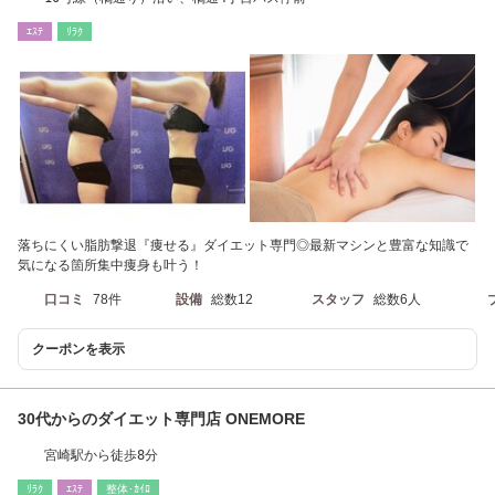
ｴｽﾃ
ﾘﾗｸ
落ちにくい脂肪撃退『痩せる』ダイエット専門◎最新マシンと豊富な知識で
気になる箇所集中痩身も叶う！
口コミ
78件
設備
総数12
スタッフ
総数6人
クーポンを表示
30代からのダイエット専門店 ONEMORE
宮崎駅から徒歩8分
ﾘﾗｸ
ｴｽﾃ
整体･ｶｲﾛ