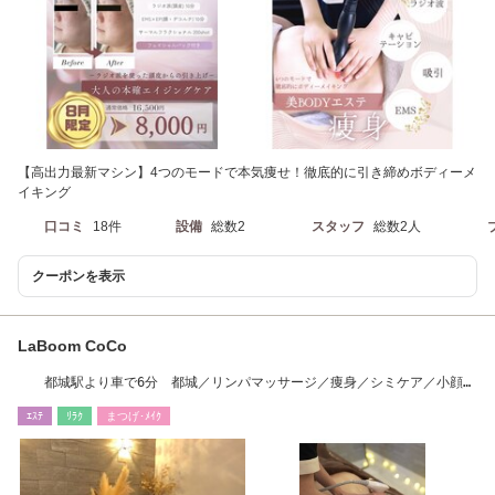
【高出力最新マシン】4つのモードで本気痩せ！徹底的に引き締めボディーメ
イキング
口コミ
18件
設備
総数2
スタッフ
総数2人
クーポンを表示
LaBoom CoCo
都城駅より車で6分 都城／リンパマッサージ／痩身／シミケア／小顔／
毛穴ケア／脱毛
ｴｽﾃ
ﾘﾗｸ
まつげ･ﾒｲｸ